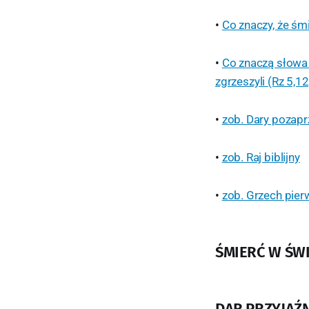
•
Co znaczy, że śm
•
Co znaczą słowa 
zgrzeszyli (Rz 5,12
•
zob. Dary pozap
•
zob. Raj biblijny
•
zob. Grzech pie
ŚMIERĆ W ŚW
DAR PRZYJAŹ