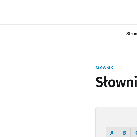
Stro
SŁOWNIK
Słowni
A
B