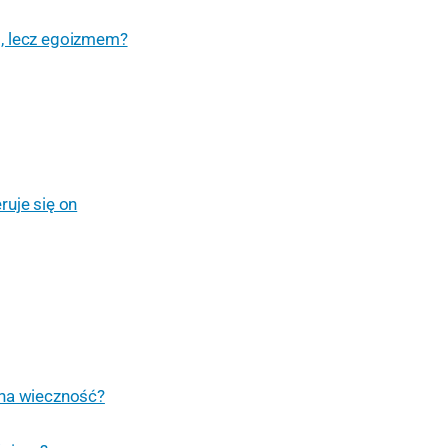
o, lecz egoizmem?
ruje się on
 na wieczność?