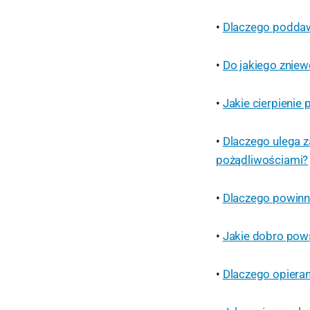
•
Dlaczego poddawa
•
Do jakiego zniew
•
Jakie cierpienie
•
Dlaczego ulega z
pożądliwościami?
•
Dlaczego powinni
•
Jakie dobro pow
•
Dlaczego opieran