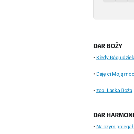
DAR BOŻY
•
Kiedy Bóg udziel
•
Daję ci Moją mo
•
zob. Łaska Boża
DAR HARMONI
•
Na czym polegał 