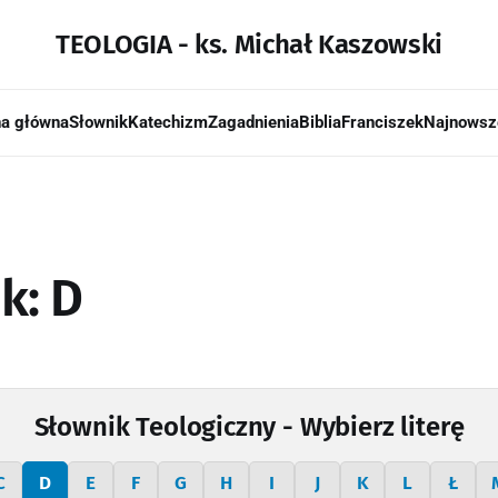
TEOLOGIA - ks. Michał Kaszowski
na główna
Słownik
Katechizm
Zagadnienia
Biblia
Franciszek
Najnowsz
k: D
Słownik Teologiczny - Wybierz literę
C
D
E
F
G
H
I
J
K
L
Ł