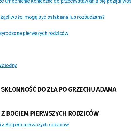
źć umocnienie konieczne do przeciwstawiania się pożądliwo
ożądliwości mogą być osłabiana lub rozbudzana?
rzyrodzone pierwszych rodziców
rworodny
SKŁONNOŚĆ DO ZŁA PO GRZECHU ADAMA
I Z BOGIEM PIERWSZYCH RODZICÓW
ni z Bogiem pierwszych rodziców