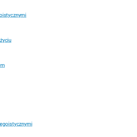
goistycznymi
życiu
nym
 egoistycznymi