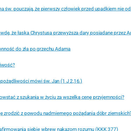
ma św. pouczają, że pierwszy człowiek przed upadkiem nie o
awdę, że łaska Chrystusa przewyższa dary posiadane przez 
nność do zła po grzechu Adama
liwość?
j pożądliwości mówi św. Jan (1 J 2,16.)
owstać z szukania w życiu za wszelką cenę przyjemności?
się zrodzić z powodu nadmiernego pożądania dóbr ziemskich
 afirmowania siebie wbrew nakazom rozumu (KKK 377)