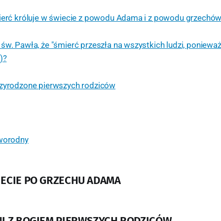
ierć króluje w świecie z powodu Adama i z powodu grzechów
św. Pawła, że "śmierć przeszła na wszystkich ludzi, poniewa
)?
rzyrodzone pierwszych rodziców
rworodny
IECIE PO GRZECHU ADAMA
NI Z BOGIEM PIERWSZYCH RODZICÓW