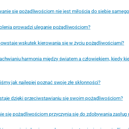
nie się pożądliwościom nie jest miłością do siebie sameg
olenia prowadzi uleganie pożądliwościom?
 powstaje wskutek kierowania się w życiu pożądliwościami?
achwianiu harmonia między światem a człowiekiem, kiedy kie
śmy jak najlepiej poznać swoje złe skłonności?
staje dzięki przeciwstawianiu się swoim pożądliwościom?
ie się pożądliwościom przyczynia się do zdobywania zasług