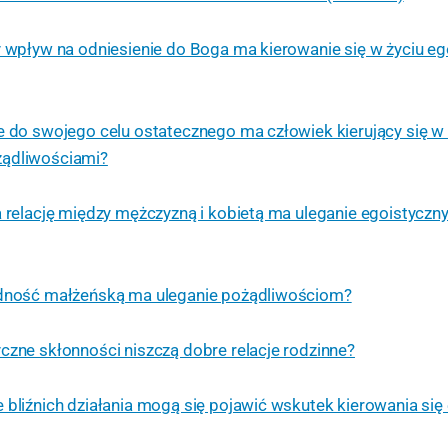
y wpływ na odniesienie do Boga ma kierowanie się w życiu e
e do swojego celu ostatecznego ma człowiek kierujący się w 
żądliwościami?
a relację między mężczyzną i kobietą ma uleganie egoistycz
edność małżeńską ma uleganie pożądliwościom?
czne skłonności niszczą dobre relacje rodzinne?
 bliźnich działania mogą się pojawić wskutek kierowania się