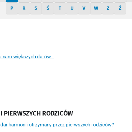
P
R
S
Ś
T
U
V
W
Z
Ż
a nam większych darów...
c
I PIERWSZYCH RODZICÓW
dar harmonii otrzymany przez pierwszych rodziców?