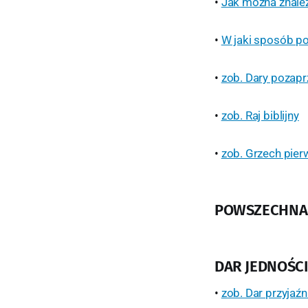
•
Jak można znale
•
W jaki sposób p
•
zob. Dary pozap
•
zob. Raj biblijny
•
zob. Grzech pie
POWSZECHNA 
DAR JEDNOŚC
•
zob. Dar przyjaź