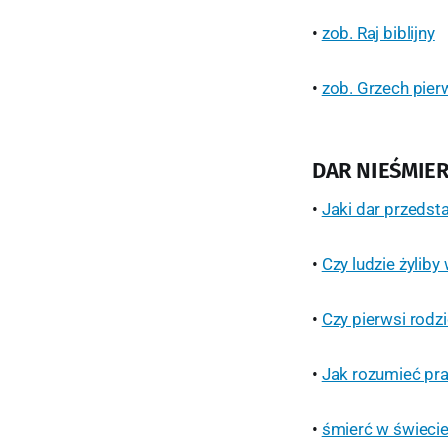
•
zob. Raj biblijny
•
zob. Grzech pie
DAR NIEŚMIE
•
Jaki dar przedsta
•
Czy ludzie żyliby
•
Czy pierwsi rodzi
•
Jak rozumieć pr
•
śmierć w świeci