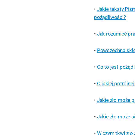
•
Jakie teksty Pis
pożądliwości?
•
Jak rozumieć pr
•
Powszechna skło
•
Co to jest pożąd
•
O jakiej potrójne
•
Jakie zło może p
•
Jakie zło może 
•
W czym tkwi zło