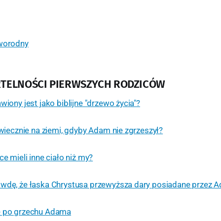
rworodny
RTELNOŚCI PIERWSZYCH RODZICÓW
wiony jest jako biblijne "drzewo życia"?
 wiecznie na ziemi, gdyby Adam nie zgrzeszył?
ce mieli inne ciało niż my?
awdę, że łaska Chrystusa przewyższa dary posiadane przez 
e po grzechu Adama