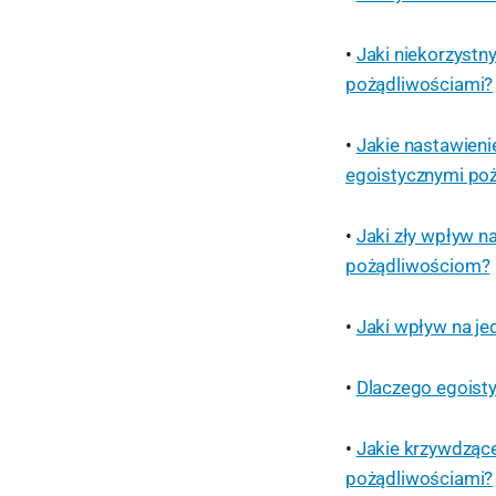
•
Jaki niekorzystn
pożądliwościami?
•
Jakie nastawieni
egoistycznymi po
•
Jaki zły wpływ n
pożądliwościom?
•
Jaki wpływ na j
•
Dlaczego egoisty
•
Jakie krzywdzące
pożądliwościami?