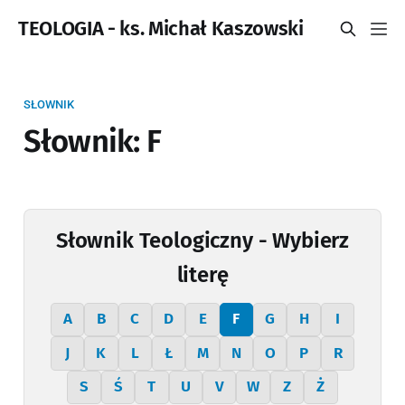
TEOLOGIA - ks. Michał Kaszowski
SŁOWNIK
Słownik: F
Słownik Teologiczny - Wybierz
literę
A
B
C
D
E
F
G
H
I
J
K
L
Ł
M
N
O
P
R
S
Ś
T
U
V
W
Z
Ż