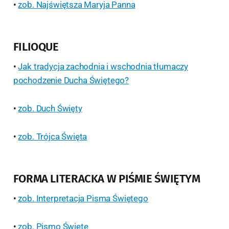
•
zob. Najświętsza Maryja Panna
FILIOQUE
•
Jak tradycja zachodnia i wschodnia tłumaczy
pochodzenie Ducha Świętego?
•
zob. Duch Święty
•
zob. Trójca Święta
FORMA LITERACKA W PIŚMIE ŚWIĘTYM
•
zob. Interpretacja Pisma Świętego
•
zob. Pismo Święte