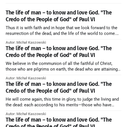
The life of man – to know and love God. "The
Credo of the People of God" of Paul VI
Thus it is with faith and in hope that we look forward to the
resurrection of the dead, and the life of the world to come.
Blessed be God Thrice Holy. Amen. ← Back to Index Zobacz
Autor: Michał Kaszowski
artykuł w starym serwisie →
The life of man – to know and love God. "The
Credo of the People of God" of Paul VI
We believe in the communion of all the faithful of Christ,
those who are pilgrims on earth, the dead who are attaining
their purification, and the blessed in heaven, all together
Autor: Michał Kaszowski
forming one Church; and we believe that in this communion
The life of man – to know and love God. "The
the merciful love of God and His saints is
Credo of the People of God" of Paul VI
He will come again, this time in glory, to judge the living and
the dead: each according to his merits—those who have
responded to the love and piety of God going to eternal life,
Autor: Michał Kaszowski
those who have refused them to the end going to the fire that
The life of man – to know and love God. "The
is not
Credo of the People of God" of Paul VI