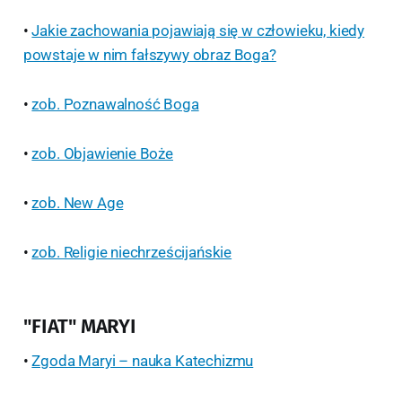
•
Jakie zachowania pojawiają się w człowieku, kiedy
powstaje w nim fałszywy obraz Boga?
•
zob. Poznawalność Boga
•
zob. Objawienie Boże
•
zob. New Age
•
zob. Religie niechrześcijańskie
"FIAT" MARYI
•
Zgoda Maryi – nauka Katechizmu