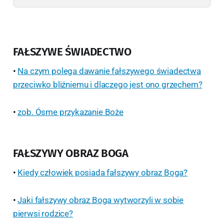
FAŁSZYWE ŚWIADECTWO
•
Na czym polega dawanie fałszywego świadectwa
przeciwko bliźniemu i dlaczego jest ono grzechem?
•
zob. Ósme przykazanie Boże
FAŁSZYWY OBRAZ BOGA
•
Kiedy człowiek posiada fałszywy obraz Boga?
•
Jaki fałszywy obraz Boga wytworzyli w sobie
pierwsi rodzice?