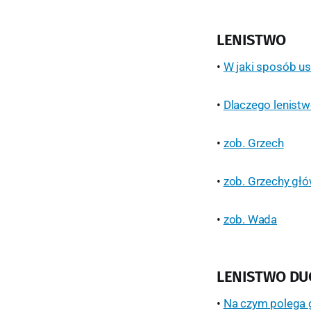
LENISTWO
•
W jaki sposób us
•
Dlaczego lenistw
•
zob. Grzech
•
zob. Grzechy gł
•
zob. Wada
LENISTWO D
•
Na czym polega 