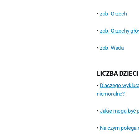
•
zob. Grzech
•
zob. Grzechy gł
•
zob. Wada
LICZBA DZIEC
•
Dlaczego wyklucz
niemoralne?
•
Jakie mogą być p
•
Na czym polega 