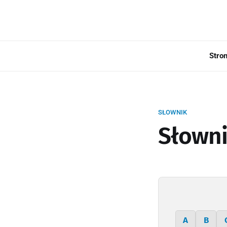
Stro
SŁOWNIK
Słowni
A
B