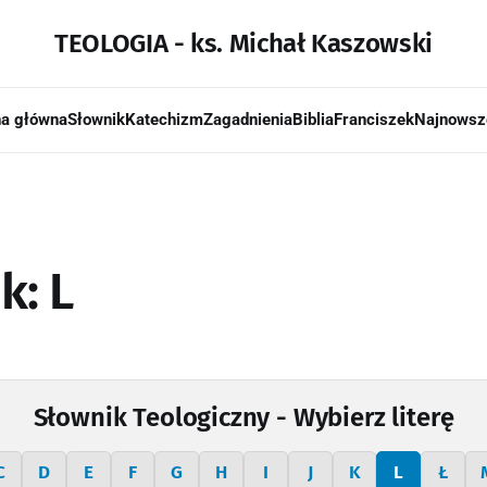
TEOLOGIA - ks. Michał Kaszowski
na główna
Słownik
Katechizm
Zagadnienia
Biblia
Franciszek
Najnowsz
k: L
Słownik Teologiczny - Wybierz literę
C
D
E
F
G
H
I
J
K
L
Ł