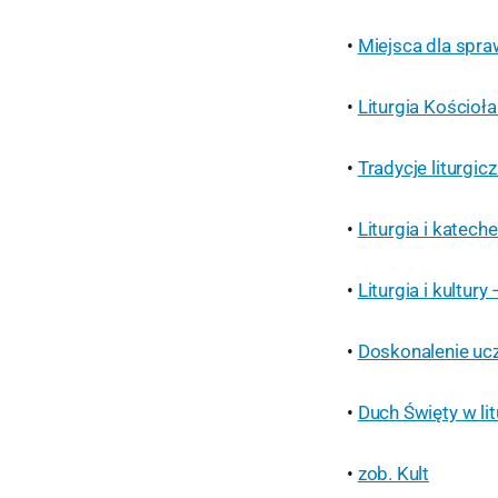
•
Miejsca dla spra
•
Liturgia Kościoł
•
Tradycje liturgi
•
Liturgia i katec
•
Liturgia i kultur
•
Doskonalenie ucz
•
Duch Święty w lit
•
zob. Kult