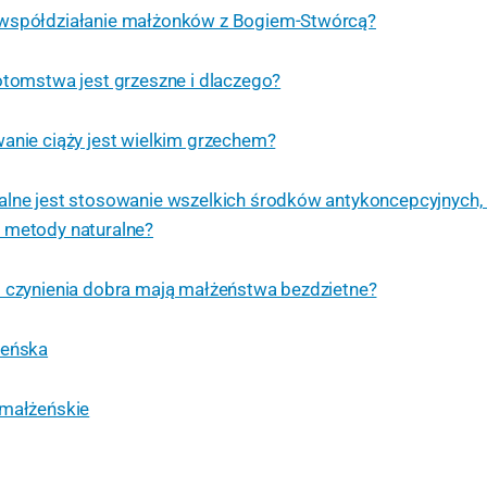
współdziałanie małżonków z Bogiem-Stwórcą?
otomstwa jest grzeszne i dlaczego?
anie ciąży jest wielkim grzechem?
alne jest stosowanie wszelkich środków antykoncepcyjnych,
 metody naturalne?
 czynienia dobra mają małżeństwa bezdzietne?
żeńska
 małżeńskie