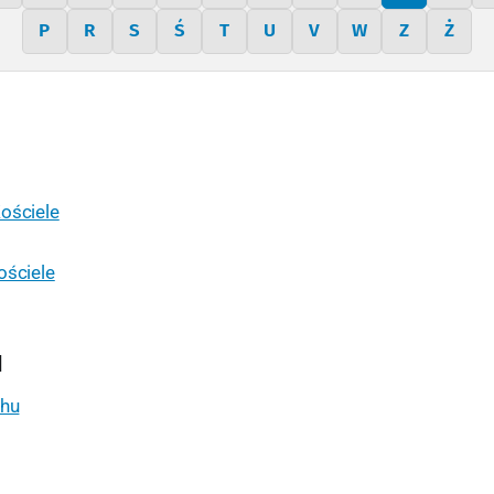
P
R
S
Ś
T
U
V
W
Z
Ż
ościele
ościele
H
chu