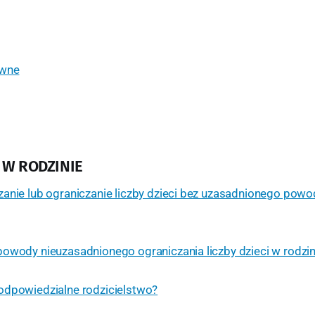
ówne
I W RODZINIE
anie lub ograniczanie liczby dzieci bez uzasadnionego powo
owody nieuzasadnionego ograniczania liczby dzieci w rodzin
odpowiedzialne rodzicielstwo?