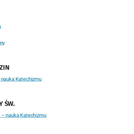
a
zny
ZIN
– nauka Katechizmu
Y ŚW.
. – nauka Katechizmu