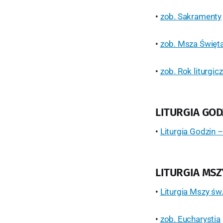
•
zob. Sakramenty
•
zob. Msza Święt
•
zob. Rok liturgic
LITURGIA GOD
•
Liturgia Godzin 
LITURGIA MSZ
•
Liturgia Mszy św
•
zob. Eucharystia