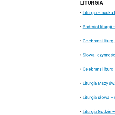
LITURGIA
•
Liturgia – nauka
•
Podmiot liturgii
•
Celebransi liturg
•
Słowa i czynnośc
•
Celebransi litur
•
Liturgia Mszy św
•
Liturgia słowa –
•
Liturgia Godzin 