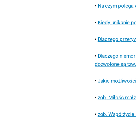
•
Na czym polega 
•
Kiedy unikanie p
•
Dlaczego przeryw
•
Dlaczego niemor
dozwolone są tzw.
•
Jakie możliwości
•
zob. Miłość mał
•
zob. Współżycie