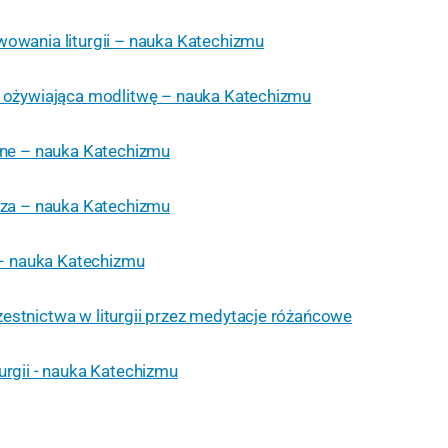
wowania liturgii – nauka Katechizmu
a ożywiająca modlitwę – nauka Katechizmu
czne – nauka Katechizmu
heza – nauka Katechizmu
y – nauka Katechizmu
estnictwa w liturgii przez medytacje różańcowe
urgii - nauka Katechizmu