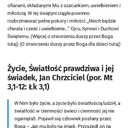
ofiarami, składanymi Mu z szacunkiem, uwielbieniem i
miłością. W tej świątyni ciągle powinno
rozbrzmiewać pełne pokory i miłości: „Niech będzie
chwała i cześć i uwielbienie...” Ojcu, Synowi i Duchowi
Świętemu. (Więcej o stworzeniu duszy przez Boga
tutaj) (O stworzeniu duszy przez Boga dla dzieci tutaj)
Życie, Światłość prawdziwa i jej
świadek, Jan Chrzciciel (por. Mt
3,1-12: Łk 3,1)
W Nim było życie, a życie było światłością ludzi4, a
światłość w ciemności świeci i ciemność jej nie
ogarnęła5. Pojawił się człowiek posłany przez
Boga – Jan mu było na imię6. Przyszedł on na