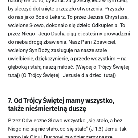
naturę nie po to, by karać za grzechy, lecz w tym celu,
by uleczyć dotknięte przez zło stworzenia. Przyszło
do nas jako Boski Lekarz. To przez Jezusa Chrystusa,
wcielone Słowo, dokonało się dzieło Odkupienia. To
przez Niego i Jego Ducha ciągle jesteśmy prowadzeni
do nieba drogą zbawienia. Nasz Pan i Zbawiciel,
wcielony Syn Boży, zasługuje na nasze stałe
uwielbienie, dziękczynienie, a przede wszystkim – na
głęboką i stałą naszą miłość. (Więcej o Trójcy Świętej
tutaj) (O Trójcy Świętej i Jezusie dla dzieci tutaj)
7. Od Trójcy Świętej mamy wszystko,
także nieśmiertelną duszę
Przez Odwieczne Słowo wszystko „się stało, a bez
Niego nic się nie stało, co się stało” (J 1,3) Jemu, tak
samo jak Ojcu i Duchowi zawdzięczamy nasze