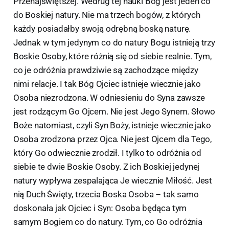
Przenajświętszej. Według tej nauki Bóg jest jeden co
do Boskiej natury. Nie ma trzech bogów, z których
każdy posiadałby swoją odrębną boską naturę.
Jednak w tym jedynym co do natury Bogu istnieją trzy
Boskie Osoby, które różnią się od siebie realnie. Tym,
co je odróżnia prawdziwie są zachodzące między
nimi relacje. I tak Bóg Ojciec istnieje wiecznie jako
Osoba niezrodzona. W odniesieniu do Syna zawsze
jest rodzącym Go Ojcem. Nie jest Jego Synem. Słowo
Boże natomiast, czyli Syn Boży, istnieje wiecznie jako
Osoba zrodzona przez Ojca. Nie jest Ojcem dla Tego,
który Go odwiecznie zrodził. I tylko to odróżnia od
siebie te dwie Boskie Osoby. Z ich Boskiej jedynej
natury wypływa zespalająca Je wiecznie Miłość. Jest
nią Duch Święty, trzecia Boska Osoba – tak samo
doskonała jak Ojciec i Syn: Osoba będąca tym
samym Bogiem co do natury. Tym, co Go odróżnia