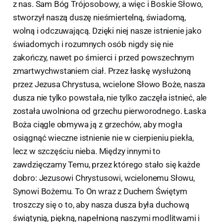
z nas. Sam Bóg Trójosobowy, a więc i Boskie Słowo,
stworzył naszą duszę nieśmiertelną, świadomą,
wolną i odczuwającą. Dzięki niej nasze istnienie jako
świadomych i rozumnych osób nigdy się nie
zakończy, nawet po śmierci i przed powszechnym
zmartwychwstaniem ciał. Przez łaskę wysłużoną
przez Jezusa Chrystusa, wcielone Słowo Boże, nasza
dusza nie tylko powstała, nie tylko zaczęła istnieć, ale
została uwolniona od grzechu pierworodnego. Łaska
Boża ciągle obmywa ją z grzechów, aby mogła
osiągnąć wieczne istnienie nie w cierpieniu piekła,
lecz w szczęściu nieba. Między innymi to
zawdzięczamy Temu, przez którego stało się każde
dobro: Jezusowi Chrystusowi, wcielonemu Słowu,
Synowi Bożemu. To On wraz z Duchem Świętym
troszczy się o to, aby nasza dusza była duchową
świątynią, piękną, napełnioną naszymi modlitwami i