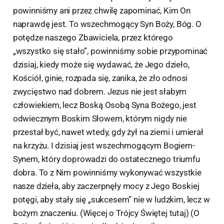
powinniśmy ani przez chwilę zapominać, Kim On
naprawdę jest. To wszechmogący Syn Boży, Bóg. O
potędze naszego Zbawiciela, przez którego
„wszystko się stało”, powinniśmy sobie przypominać
dzisiaj, kiedy może się wydawać, że Jego dzieło,
Kościół, ginie, rozpada się, zanika, że zło odnosi
zwycięstwo nad dobrem. Jezus nie jest słabym
człowiekiem, lecz Boską Osobą Syna Bożego, jest
odwiecznym Boskim Słowem, którym nigdy nie
przestał być, nawet wtedy, gdy żył na ziemi i umierał
na krzyżu. I dzisiaj jest wszechmogącym Bogiem-
Synem, który doprowadzi do ostatecznego triumfu
dobra. To z Nim powinniśmy wykonywać wszystkie
nasze dzieła, aby zaczerpnęły mocy z Jego Boskiej
potęgi, aby stały się „sukcesem” nie w ludzkim, lecz w
bożym znaczeniu. (Więcej o Trójcy Świętej tutaj) (O