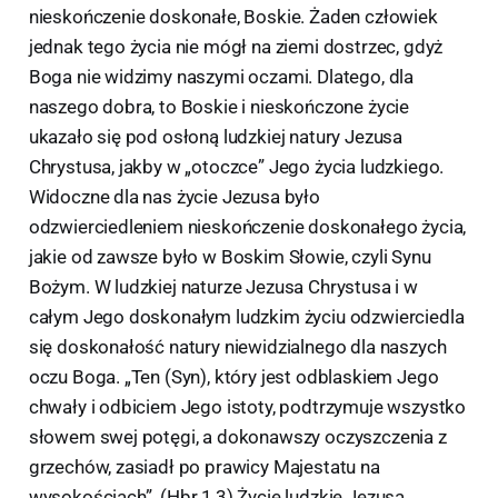
nieskończenie doskonałe, Boskie. Żaden człowiek
jednak tego życia nie mógł na ziemi dostrzec, gdyż
Boga nie widzimy naszymi oczami. Dlatego, dla
naszego dobra, to Boskie i nieskończone życie
ukazało się pod osłoną ludzkiej natury Jezusa
Chrystusa, jakby w „otoczce” Jego życia ludzkiego.
Widoczne dla nas życie Jezusa było
odzwierciedleniem nieskończenie doskonałego życia,
jakie od zawsze było w Boskim Słowie, czyli Synu
Bożym. W ludzkiej naturze Jezusa Chrystusa i w
całym Jego doskonałym ludzkim życiu odzwierciedla
się doskonałość natury niewidzialnego dla naszych
oczu Boga. „Ten (Syn), który jest odblaskiem Jego
chwały i odbiciem Jego istoty, podtrzymuje wszystko
słowem swej potęgi, a dokonawszy oczyszczenia z
grzechów, zasiadł po prawicy Majestatu na
wysokościach”. (Hbr 1,3) Życie ludzkie Jezusa,