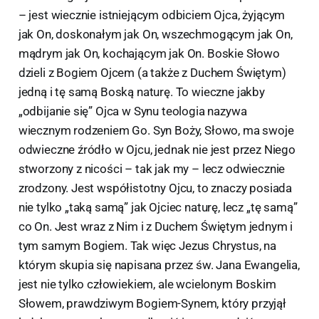
– jest wiecznie istniejącym odbiciem Ojca, żyjącym
jak On, doskonałym jak On, wszechmogącym jak On,
mądrym jak On, kochającym jak On. Boskie Słowo
dzieli z Bogiem Ojcem (a także z Duchem Świętym)
jedną i tę samą Boską naturę. To wieczne jakby
„odbijanie się” Ojca w Synu teologia nazywa
wiecznym rodzeniem Go. Syn Boży, Słowo, ma swoje
odwieczne źródło w Ojcu, jednak nie jest przez Niego
stworzony z nicości – tak jak my – lecz odwiecznie
zrodzony. Jest współistotny Ojcu, to znaczy posiada
nie tylko „taką samą” jak Ojciec naturę, lecz „tę samą”
co On. Jest wraz z Nim i z Duchem Świętym jednym i
tym samym Bogiem. Tak więc Jezus Chrystus, na
którym skupia się napisana przez św. Jana Ewangelia,
jest nie tylko człowiekiem, ale wcielonym Boskim
Słowem, prawdziwym Bogiem-Synem, który przyjął