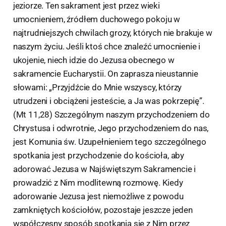
jeziorze. Ten sakrament jest przez wieki
umocnieniem, źródłem duchowego pokoju w
najtrudniejszych chwilach grozy, których nie brakuje w
naszym życiu. Jeśli ktoś chce znaleźć umocnienie i
ukojenie, niech idzie do Jezusa obecnego w
sakramencie Eucharystii. On zaprasza nieustannie
słowami: „Przyjdźcie do Mnie wszyscy, którzy
utrudzeni i obciążeni jesteście, a Ja was pokrzepię”.
(Mt 11,28) Szczególnym naszym przychodzeniem do
Chrystusa i odwrotnie, Jego przychodzeniem do nas,
jest Komunia św. Uzupełnieniem tego szczególnego
spotkania jest przychodzenie do kościoła, aby
adorować Jezusa w Najświętszym Sakramencie i
prowadzić z Nim modlitewną rozmowę. Kiedy
adorowanie Jezusa jest niemożliwe z powodu
zamkniętych kościołów, pozostaje jeszcze jeden
współczesny sposób spotkania się z Nim przez