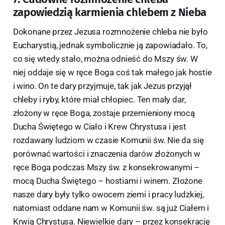
zapowiedzią karmienia chlebem z Nieba
Dokonane przez Jezusa rozmnożenie chleba nie było
Eucharystią, jednak symbolicznie ją zapowiadało. To,
co się wtedy stało, można odnieść do Mszy św. W
niej oddaje się w ręce Boga coś tak małego jak hostie
i wino. On te dary przyjmuje, tak jak Jezus przyjął
chleby i ryby, które miał chłopiec. Ten mały dar,
złożony w ręce Boga, zostaje przemieniony mocą
Ducha Świętego w Ciało i Krew Chrystusa i jest
rozdawany ludziom w czasie Komunii św. Nie da się
porównać wartości i znaczenia darów złożonych w
ręce Boga podczas Mszy św. z konsekrowanymi –
mocą Ducha Świętego – hostiami i winem. Złożone
nasze dary były tylko owocem ziemi i pracy ludzkiej,
natomiast oddane nam w Komunii św. są już Ciałem i
Krwią Chrystusa. Niewielkie dary – przez konsekrację