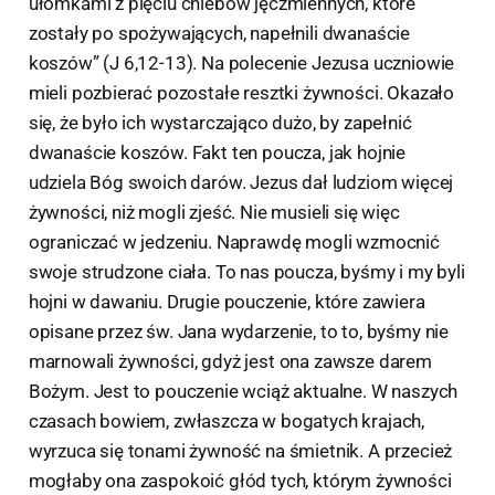
ułomkami z pięciu chlebów jęczmiennych, które
zostały po spożywających, napełnili dwanaście
koszów” (J 6,12-13). Na polecenie Jezusa uczniowie
mieli pozbierać pozostałe resztki żywności. Okazało
się, że było ich wystarczająco dużo, by zapełnić
dwanaście koszów. Fakt ten poucza, jak hojnie
udziela Bóg swoich darów. Jezus dał ludziom więcej
żywności, niż mogli zjeść. Nie musieli się więc
ograniczać w jedzeniu. Naprawdę mogli wzmocnić
swoje strudzone ciała. To nas poucza, byśmy i my byli
hojni w dawaniu. Drugie pouczenie, które zawiera
opisane przez św. Jana wydarzenie, to to, byśmy nie
marnowali żywności, gdyż jest ona zawsze darem
Bożym. Jest to pouczenie wciąż aktualne. W naszych
czasach bowiem, zwłaszcza w bogatych krajach,
wyrzuca się tonami żywność na śmietnik. A przecież
mogłaby ona zaspokoić głód tych, którym żywności