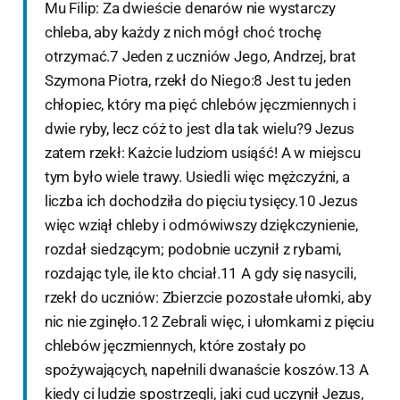
Mu Filip: Za dwieście denarów nie wystarczy
chleba, aby każdy z nich mógł choć trochę
otrzymać.7 Jeden z uczniów Jego, Andrzej, brat
Szymona Piotra, rzekł do Niego:8 Jest tu jeden
chłopiec, który ma pięć chlebów jęczmiennych i
dwie ryby, lecz cóż to jest dla tak wielu?9 Jezus
zatem rzekł: Każcie ludziom usiąść! A w miejscu
tym było wiele trawy. Usiedli więc mężczyźni, a
liczba ich dochodziła do pięciu tysięcy.10 Jezus
więc wziął chleby i odmówiwszy dziękczynienie,
rozdał siedzącym; podobnie uczynił z rybami,
rozdając tyle, ile kto chciał.11 A gdy się nasycili,
rzekł do uczniów: Zbierzcie pozostałe ułomki, aby
nic nie zginęło.12 Zebrali więc, i ułomkami z pięciu
chlebów jęczmiennych, które zostały po
spożywających, napełnili dwanaście koszów.13 A
kiedy ci ludzie spostrzegli, jaki cud uczynił Jezus,