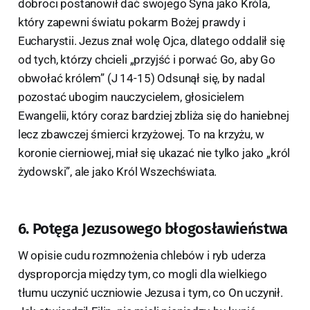
dobroci postanowił dać swojego Syna jako Króla,
który zapewni światu pokarm Bożej prawdy i
Eucharystii. Jezus znał wolę Ojca, dlatego oddalił się
od tych, którzy chcieli „przyjść i porwać Go, aby Go
obwołać królem” (J 14-15) Odsunął się, by nadal
pozostać ubogim nauczycielem, głosicielem
Ewangelii, który coraz bardziej zbliża się do haniebnej
lecz zbawczej śmierci krzyżowej. To na krzyżu, w
koronie cierniowej, miał się ukazać nie tylko jako „król
żydowski”, ale jako Król Wszechświata.
6. Potęga Jezusowego błogosławieństwa
W opisie cudu rozmnożenia chlebów i ryb uderza
dysproporcja między tym, co mogli dla wielkiego
tłumu uczynić uczniowie Jezusa i tym, co On uczynił.