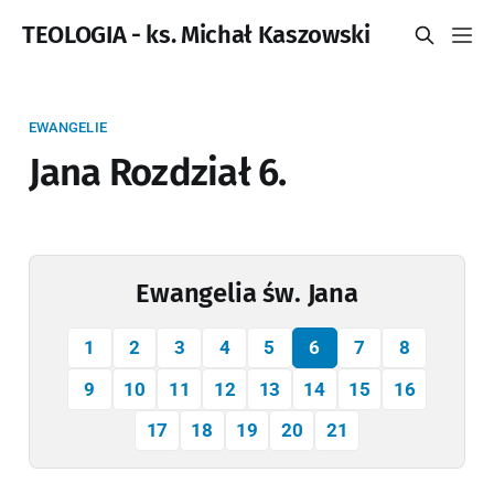
TEOLOGIA - ks. Michał Kaszowski
EWANGELIE
Jana Rozdział 6.
Ewangelia św. Jana
1
2
3
4
5
6
7
8
9
10
11
12
13
14
15
16
17
18
19
20
21