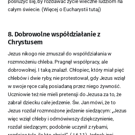
posłużyć się, by rozdawać życie wieczne ludziom na
całym świecie. (Więcej o Eucharystii tutaj)
8. Dobrowolne współdziałanie z
Chrystusem
Jezus nikogo nie zmuszał do współdziałania w
rozmnożeniu chleba. Pragnął współpracy, ale
dobrowolnej. I taką znalazł. Chłopiec, który miał pięć
chlebów i dwie ryby, nie protestował, gdy Jezus wziął
w swoje ręce całą posiadaną przez niego żywność.
Uczniowie też nie mieli pretensji do Jezusa za to, że
zabrał dziecku całe jedzenie. Św. Jan mówi, że to
Jezus rozdał rozmnożone jedzenie siedzącym: „Jezus
więc wziął chleby i odmówiwszy dziękczynienie,
rozdał siedzącym; podobnie uczynił z rybami,
rozdając tyle, ile kto chciał”. (J 6,11) Jednak inni