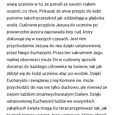
wiarę uczniów w to, że potrafi ze swoim ciałem
uczynić, co chce. Pokazał, że umie przyjść do ludzi
pomimo takich przeszkód jak oddzielająca głęboka
woda. Cudowne przyjście Jezusa do uczniów po
powierzchni jeziora zapowiada inny cud, który
dokonuje się w naszych czasach. Jest nim
przychodzenie Jezusa do nas dzięki ustanowionej
przez Niego Eucharystii. Przez ten sakrament Jego
realnej obecności może On w cudowny sposób
docierać do każdego człowieka na świecie, tak jak
zbliżył się do łodzi uczniów, idąc po wodzie. Dzięki
Eucharystii i związanej z nią Komunii św. może
przychodzić do nas nie tylko duchowo, ale również ze
swoim ludzkim zmartwychwstałym Ciałem. Dzięki
ustanowionej Eucharystii ludzie we wszystkich
zakątkach świata mogą Go teraz przyjmować tak, jak
to mieli zamiar uczynić Jego uczniowie, którzy chcieli