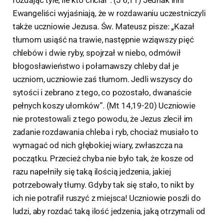
Ewangeliści wyjaśniają, że w rozdawaniu uczestniczyli
także uczniowie Jezusa. Św. Mateusz pisze: „Kazał
tłumom usiąść na trawie, następnie wziąwszy pięć
chlebów i dwie ryby, spojrzał w niebo, odmówił
błogosławieństwo i połamawszy chleby dał je
uczniom, uczniowie zaś tłumom. Jedli wszyscy do
sytości i zebrano z tego, co pozostało, dwanaście
pełnych koszy ułomków”. (Mt 14,19-20) Uczniowie
nie protestowali z tego powodu, że Jezus zlecił im
zadanie rozdawania chleba i ryb, chociaż musiało to
wymagać od nich głębokiej wiary, zwłaszcza na
początku. Przecież chyba nie było tak, że kosze od
razu napełniły się taką ilością jedzenia, jakiej
potrzebowały tłumy. Gdyby tak się stało, to nikt by
ich nie potrafił ruszyć z miejsca! Uczniowie poszli do
ludzi, aby rozdać taką ilość jedzenia, jaką otrzymali od