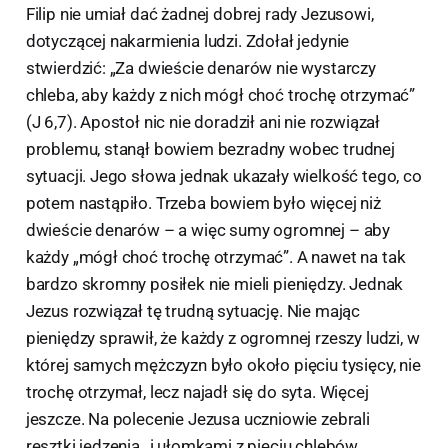
Filip nie umiał dać żadnej dobrej rady Jezusowi,
dotyczącej nakarmienia ludzi. Zdołał jedynie
stwierdzić: „Za dwieście denarów nie wystarczy
chleba, aby każdy z nich mógł choć trochę otrzymać”
(J 6,7). Apostoł nic nie doradził ani nie rozwiązał
problemu, stanął bowiem bezradny wobec trudnej
sytuacji. Jego słowa jednak ukazały wielkość tego, co
potem nastąpiło. Trzeba bowiem było więcej niż
dwieście denarów – a więc sumy ogromnej – aby
każdy „mógł choć trochę otrzymać”. A nawet na tak
bardzo skromny posiłek nie mieli pieniędzy. Jednak
Jezus rozwiązał tę trudną sytuację. Nie mając
pieniędzy sprawił, że każdy z ogromnej rzeszy ludzi, w
której samych mężczyzn było około pięciu tysięcy, nie
trochę otrzymał, lecz najadł się do syta. Więcej
jeszcze. Na polecenie Jezusa uczniowie zebrali
resztki jedzenia „i ułomkami z pięciu chlebów