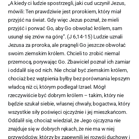
„A kiedy ci ludzie spostrzegli, jaki cud uczynił Jezus,
mówili: Ten prawdziwie jest prorokiem, który miał
przyjść na świat. Gdy więc Jezus poznał, że mieli
przyjść i porwać Go, aby Go obwołać królem, sam
usunął się znów na górę”. (J 6,14-15) Ludzie uznali
Jezusa za proroka, ale pragnęli Go jeszcze obwołać
swoim ziemskim królem. Chcieli to zrobić niemal
przemocą, porywając Go. Zbawiciel poznał ich zamiar
i oddalił się od nich. Nie chciał być ziemskim królem,
chociaż bez wątpienia byłby bez porównania lepszym
władcą niż ci, którym podlegał Izrael. Mógł
rzeczywiście być dobrym królem – takim, który nie
będzie szukał siebie, własnej chwały, bogactwa, który
wszystkie siły poświęci ojczyźnie i jej mieszkańcom.
Oddalił się, chociaż wiedział, że Jego ojczyzna nie
znajduje się w dobrych rękach, że nie ma w niej
przywódców, którzy by zapewnili jej rozwój duchowy i