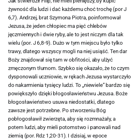
Jak stwierdził Filip, nie mieli pieniędzy, by kupić
żywność dla ludzi i dać każdemu choć trochę (por J
6,7). Andrzej, brat Szymona Piotra, poinformował
Jezusa, że jeden chłopiec ma pięć chlebów
jęczmiennych i dwie ryby, ale to jest niczym dla tak
wielu (por. J 6,8-9). Dużo w tym miejscu było tylko
trawy, dlatego wszyscy mogli na niej usiąść. Ten dar
Boży znajdował się tam w obfitości, aby ulżyć
zmęczonym tłumom. Szybko się okazało, że to czym
dysponowali uczniowie, w rękach Jezusa wystarczyło
do nakarmienia tysięcy ludzi. To „niewiele” bardzo się
powiększyło dzięki błogosławieństwu Jezusa. Boże
błogosławieństwo usuwa niedostatki, dlatego
zawsze jest potrzebne. Po stworzeniu Bóg
pobłogosławił zwierzęta, aby się rozmnażały, a
potem ludzi, aby mieli potomstwo i panowali nad
ziemią (por. Rdz 1,20-31). I dzisiaj, w epoce