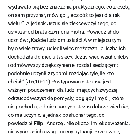
wydawało się bez znaczenia praktycznego, co zresztą
on sam przyznał, mówiąc: „lecz cóż to jest dla tak
wielu?”. A jednak Jezus nie zlekceważył tego, co
usłyszał od brata Szymona Piotra. Powiedział do
uczniów: „Każcie ludziom usiąść! A w miejscu tym
było wiele trawy. Usiedli więc mężczyźni, a liczba ich
dochodziła do pięciu tysięcy. Jezus więc wziął chleby
i odmówiwszy dziękczynienie, rozdał siedzącym;
podobnie uczynił z rybami, rozdając tyle, ile kto
chciał.” (J 6,10-11) Postępowanie Jezusa jest
ważnym pouczeniem dla ludzi mających zwyczaj
odrzucać wszystkie pomysły, poglądy i myśli, które
nie pochodzą od nich samych. Jezus dobrze wiedział,
co ma uczynić, a jednak posłuchał tego, co
powiedział Filip i Andrzej. Nie okazał im lekceważenia,
nie wyśmiał ich uwag i oceny sytuacji. Przeciwnie,