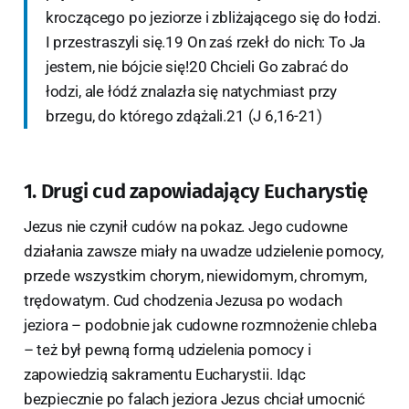
kroczącego po jeziorze i zbliżającego się do łodzi.
I przestraszyli się.19 On zaś rzekł do nich: To Ja
jestem, nie bójcie się!20 Chcieli Go zabrać do
łodzi, ale łódź znalazła się natychmiast przy
brzegu, do którego zdążali.21 (J 6,16-21)
1. Drugi cud zapowiadający Eucharystię
Jezus nie czynił cudów na pokaz. Jego cudowne
działania zawsze miały na uwadze udzielenie pomocy,
przede wszystkim chorym, niewidomym, chromym,
trędowatym. Cud chodzenia Jezusa po wodach
jeziora – podobnie jak cudowne rozmnożenie chleba
– też był pewną formą udzielenia pomocy i
zapowiedzią sakramentu Eucharystii. Idąc
bezpiecznie po falach jeziora Jezus chciał umocnić