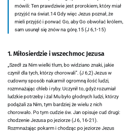
mówili: Ten prawdziwie jest prorokiem, który miał
przyjść na świat.14 Gdy więc Jezus poznał, że
mieli przyjść i porwać Go, aby Go obwołać królem,
sam usunął się znów na górę.15 (J 6,1-15)
1. Miłosierdzie i wszechmoc Jezusa
„Szedł za Nim wielki tłum, bo widziano znaki, jakie
czynił dla tych, którzy chorowali”. (J 6,2) Jezus w
cudowny sposób nakarmił ogromną ilość ludzi,
rozmnażając chleb i ryby. Uczynił to, gdyż rozumiał
ludzkie potrzeby i żal Mu było głodnych ludzi, którzy
podążali za Nim, tym bardziej że wielu z nich
chorowało. Po tym cudzie św. Jan opisuje cud drugi:
chodzenie Jezusa po jeziorze (J 6, 16-21).
Rozmnażając pokarm i chodząc po jeziorze Jezus