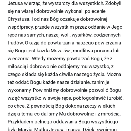
Jezusa wierząc, że wystarczy dla wszystkich. Zdobyli
się na wiarę i dobrowolnie wykonali polecenie
Chrystusa. I od nas Bóg oczekuje dobrowolnej
współpracy, przede wszystkim przez oddanie w Jego
ręce nas samych, naszej woli, wysiłków, codziennych
trudów. Okazją do powtarzania naszego powierzania
się Bogu jest każda Msza św., modlitwa poranna lub
wieczorna. Wtedy możemy powtarzać Bogu, że z
miłością i dobrowolnie oddajemy mu wszystko, z
czego składa się każda chwila naszego życia. Można
też oddać Bogu każde nasze działanie, zanim je
wykonamy. Powinniśmy dobrowolnie pozwolić Bogu
wziąć wszystko w swoje ręce, pobłogosławić i zrobić,
co chce. Z pewnością Bóg dokona rzeczy wielkich
dzięki temu, co daliśmy Mu dobrowolnie i z miłością.
Przykładem pełnego oddawania Bogu wszystkiego
była Maryja, Matka Jezusa i nasza. Dzięki swojemu