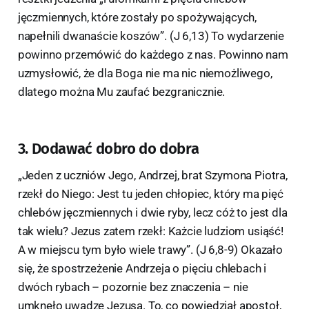
jęczmiennych, które zostały po spożywających,
napełnili dwanaście koszów”. (J 6,13) To wydarzenie
powinno przemówić do każdego z nas. Powinno nam
uzmysłowić, że dla Boga nie ma nic niemożliwego,
dlatego można Mu zaufać bezgranicznie.
3. Dodawać dobro do dobra
„Jeden z uczniów Jego, Andrzej, brat Szymona Piotra,
rzekł do Niego: Jest tu jeden chłopiec, który ma pięć
chlebów jęczmiennych i dwie ryby, lecz cóż to jest dla
tak wielu? Jezus zatem rzekł: Każcie ludziom usiąść!
A w miejscu tym było wiele trawy”. (J 6,8-9) Okazało
się, że spostrzeżenie Andrzeja o pięciu chlebach i
dwóch rybach – pozornie bez znaczenia – nie
umknęło uwadze Jezusa. To, co powiedział apostoł,