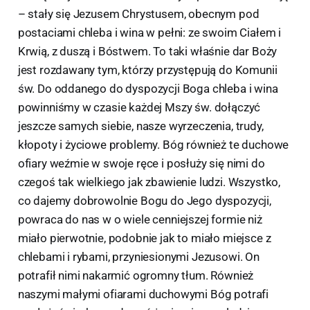
– stały się Jezusem Chrystusem, obecnym pod
postaciami chleba i wina w pełni: ze swoim Ciałem i
Krwią, z duszą i Bóstwem. To taki właśnie dar Boży
jest rozdawany tym, którzy przystępują do Komunii
św. Do oddanego do dyspozycji Boga chleba i wina
powinniśmy w czasie każdej Mszy św. dołączyć
jeszcze samych siebie, nasze wyrzeczenia, trudy,
kłopoty i życiowe problemy. Bóg również te duchowe
ofiary weźmie w swoje ręce i posłuży się nimi do
czegoś tak wielkiego jak zbawienie ludzi. Wszystko,
co dajemy dobrowolnie Bogu do Jego dyspozycji,
powraca do nas w o wiele cenniejszej formie niż
miało pierwotnie, podobnie jak to miało miejsce z
chlebami i rybami, przyniesionymi Jezusowi. On
potrafił nimi nakarmić ogromny tłum. Również
naszymi małymi ofiarami duchowymi Bóg potrafi