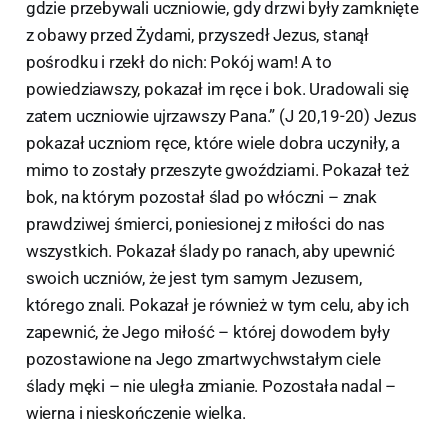
gdzie przebywali uczniowie, gdy drzwi były zamknięte
z obawy przed Żydami, przyszedł Jezus, stanął
pośrodku i rzekł do nich: Pokój wam! A to
powiedziawszy, pokazał im ręce i bok. Uradowali się
zatem uczniowie ujrzawszy Pana.” (J 20,19-20) Jezus
pokazał uczniom ręce, które wiele dobra uczyniły, a
mimo to zostały przeszyte gwoździami. Pokazał też
bok, na którym pozostał ślad po włóczni – znak
prawdziwej śmierci, poniesionej z miłości do nas
wszystkich. Pokazał ślady po ranach, aby upewnić
swoich uczniów, że jest tym samym Jezusem,
którego znali. Pokazał je również w tym celu, aby ich
zapewnić, że Jego miłość – której dowodem były
pozostawione na Jego zmartwychwstałym ciele
ślady męki – nie uległa zmianie. Pozostała nadal –
wierna i nieskończenie wielka.