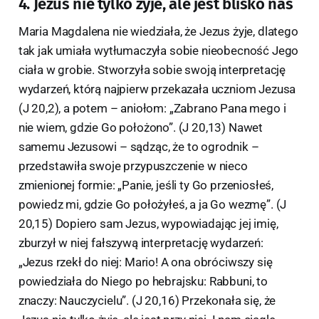
4. Jezus nie tylko żyje, ale jest blisko nas
Maria Magdalena nie wiedziała, że Jezus żyje, dlatego
tak jak umiała wytłumaczyła sobie nieobecność Jego
ciała w grobie. Stworzyła sobie swoją interpretację
wydarzeń, którą najpierw przekazała uczniom Jezusa
(J 20,2), a potem – aniołom: „Zabrano Pana mego i
nie wiem, gdzie Go położono”. (J 20,13) Nawet
samemu Jezusowi – sądząc, że to ogrodnik –
przedstawiła swoje przypuszczenie w nieco
zmienionej formie: „Panie, jeśli ty Go przeniosłeś,
powiedz mi, gdzie Go położyłeś, a ja Go wezmę”. (J
20,15) Dopiero sam Jezus, wypowiadając jej imię,
zburzył w niej fałszywą interpretację wydarzeń:
„Jezus rzekł do niej: Mario! A ona obróciwszy się
powiedziała do Niego po hebrajsku: Rabbuni, to
znaczy: Nauczycielu”. (J 20,16) Przekonała się, że