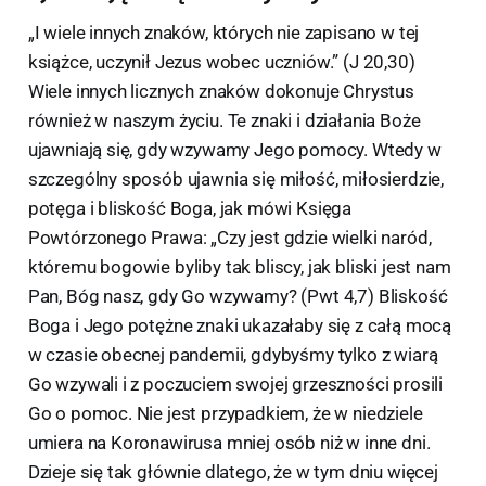
„I wiele innych znaków, których nie zapisano w tej
książce, uczynił Jezus wobec uczniów.” (J 20,30)
Wiele innych licznych znaków dokonuje Chrystus
również w naszym życiu. Te znaki i działania Boże
ujawniają się, gdy wzywamy Jego pomocy. Wtedy w
szczególny sposób ujawnia się miłość, miłosierdzie,
potęga i bliskość Boga, jak mówi Księga
Powtórzonego Prawa: „Czy jest gdzie wielki naród,
któremu bogowie byliby tak bliscy, jak bliski jest nam
Pan, Bóg nasz, gdy Go wzywamy? (Pwt 4,7) Bliskość
Boga i Jego potężne znaki ukazałaby się z całą mocą
w czasie obecnej pandemii, gdybyśmy tylko z wiarą
Go wzywali i z poczuciem swojej grzeszności prosili
Go o pomoc. Nie jest przypadkiem, że w niedziele
umiera na Koronawirusa mniej osób niż w inne dni.
Dzieje się tak głównie dlatego, że w tym dniu więcej