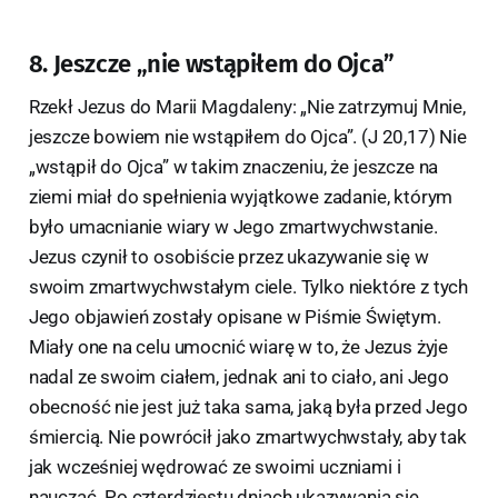
8. Jeszcze „nie wstąpiłem do Ojca”
Rzekł Jezus do Marii Magdaleny: „Nie zatrzymuj Mnie,
jeszcze bowiem nie wstąpiłem do Ojca”. (J 20,17) Nie
„wstąpił do Ojca” w takim znaczeniu, że jeszcze na
ziemi miał do spełnienia wyjątkowe zadanie, którym
było umacnianie wiary w Jego zmartwychwstanie.
Jezus czynił to osobiście przez ukazywanie się w
swoim zmartwychwstałym ciele. Tylko niektóre z tych
Jego objawień zostały opisane w Piśmie Świętym.
Miały one na celu umocnić wiarę w to, że Jezus żyje
nadal ze swoim ciałem, jednak ani to ciało, ani Jego
obecność nie jest już taka sama, jaką była przed Jego
śmiercią. Nie powrócił jako zmartwychwstały, aby tak
jak wcześniej wędrować ze swoimi uczniami i
nauczać. Po czterdziestu dniach ukazywania się,