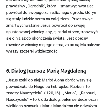
prawdziwy „Ogrodnik”, który – zmartwychwstając –
powrócił do swojego zaniedbanego ogrodu, którym
się stały ludzkie serca na całej ziemi. Przez swoje
zmartwychwstanie Jezus powrócił do swojej
spustoszonej winnicy, aby jej nadal strzec, troszczyć
się o nią aż do skończenia świata. Jest obecny
również w winnicy mojego serca, za co są Mu należne
wyrazy szczerej wdzięczności.
6. Dialog Jezusa z Marią Magdaleną
„Jezus rzekł do niej: Mario! A ona obróciwszy się
powiedziała do Niego po hebrajsku: Rabbuni, to
znaczy: Nauczycielu”. (J 20,16) - „Mario”, - „Rabbuni,
Nauczycielu” – to krótki dialog, pełen serdeczności i
wielkiego szacunku. Maria Magdalena nie odważyła