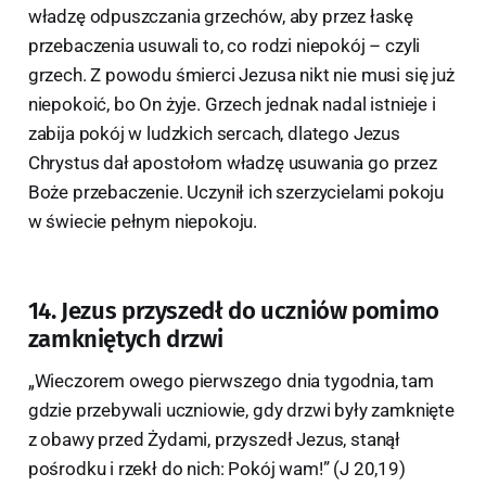
władzę odpuszczania grzechów, aby przez łaskę
przebaczenia usuwali to, co rodzi niepokój – czyli
grzech. Z powodu śmierci Jezusa nikt nie musi się już
niepokoić, bo On żyje. Grzech jednak nadal istnieje i
zabija pokój w ludzkich sercach, dlatego Jezus
Chrystus dał apostołom władzę usuwania go przez
Boże przebaczenie. Uczynił ich szerzycielami pokoju
w świecie pełnym niepokoju.
14. Jezus przyszedł do uczniów pomimo
zamkniętych drzwi
„Wieczorem owego pierwszego dnia tygodnia, tam
gdzie przebywali uczniowie, gdy drzwi były zamknięte
z obawy przed Żydami, przyszedł Jezus, stanął
pośrodku i rzekł do nich: Pokój wam!” (J 20,19)