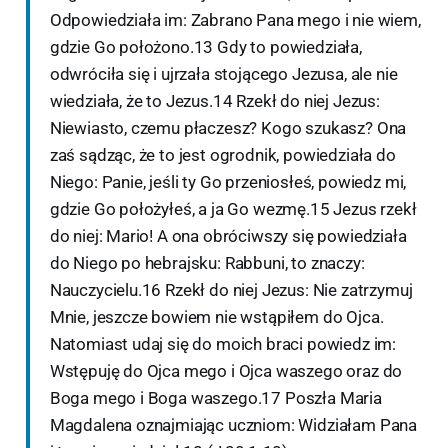
Odpowiedziała im: Zabrano Pana mego i nie wiem,
gdzie Go położono.13 Gdy to powiedziała,
odwróciła się i ujrzała stojącego Jezusa, ale nie
wiedziała, że to Jezus.14 Rzekł do niej Jezus:
Niewiasto, czemu płaczesz? Kogo szukasz? Ona
zaś sądząc, że to jest ogrodnik, powiedziała do
Niego: Panie, jeśli ty Go przeniosłeś, powiedz mi,
gdzie Go położyłeś, a ja Go wezmę.15 Jezus rzekł
do niej: Mario! A ona obróciwszy się powiedziała
do Niego po hebrajsku: Rabbuni, to znaczy:
Nauczycielu.16 Rzekł do niej Jezus: Nie zatrzymuj
Mnie, jeszcze bowiem nie wstąpiłem do Ojca.
Natomiast udaj się do moich braci powiedz im:
Wstępuję do Ojca mego i Ojca waszego oraz do
Boga mego i Boga waszego.17 Poszła Maria
Magdalena oznajmiając uczniom: Widziałam Pana