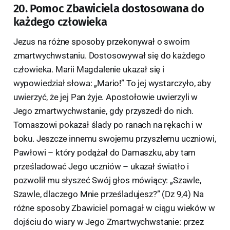
20. Pomoc Zbawiciela dostosowana do
każdego człowieka
Jezus na różne sposoby przekonywał o swoim
zmartwychwstaniu. Dostosowywał się do każdego
człowieka. Marii Magdalenie ukazał się i
wypowiedział słowa: „Mario!” To jej wystarczyło, aby
uwierzyć, że jej Pan żyje. Apostołowie uwierzyli w
Jego zmartwychwstanie, gdy przyszedł do nich.
Tomaszowi pokazał ślady po ranach na rękach i w
boku. Jeszcze innemu swojemu przyszłemu uczniowi,
Pawłowi – który podążał do Damaszku, aby tam
prześladować Jego uczniów – ukazał światło i
pozwolił mu słyszeć Swój głos mówiący: „Szawle,
Szawle, dlaczego Mnie prześladujesz?” (Dz 9,4) Na
różne sposoby Zbawiciel pomagał w ciągu wieków w
dojściu do wiary w Jego Zmartwychwstanie: przez