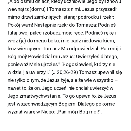
„A po ośmiu dniach, kiedy uczniowie Jego byli znowu
wewnątrz (domu) i Tomasz z nimi, Jezus przyszedł
mimo drzwi zamkniętych, stanął pośrodku i rzekł:
Pokój wam! Następnie rzekł do Tomasza: Podnieś
tutaj swój palec i zobacz moje ręce. Podnieś rękę i
włóż (ją) do mego boku, i nie bądź niedowiarkiem,
lecz wierzącym. Tomasz Mu odpowiedział: Pan mój i
Bóg mój! Powiedział mu Jezus: Uwierzyłeś dlatego,
ponieważ Mnie ujrzałeś? Błogosławieni, którzy nie
widzieli, a uwierzyli.” (J 20,26-29) Tomasz upewnił się
nie tylko o tym, że Jezus żyje, ale że wie wszystko –
nawet to, że on, Jego uczeń, nie chciał uwierzyć w
Jego zmartwychwstanie. To go upewniło, że Jezus
jest wszechwiedzącym Bogiem. Dlatego pokornie
wyznał wiarę w Niego: „Pan mój i Bóg mój!”.