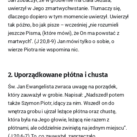
uwierzył w Jego zmartwychwstanie. Tłumaczy się,
dlaczego dopiero w tym momencie uwierzył. Uwierzył
tak późno, bo jak pisze – wcześniej „nie rozumieli
jeszcze Pisma, (które mówi), że On ma powstać z
martwych”. (J 20,8-9) Jan mówi tylko o sobie, o
wierze Piotra nie wspomina nic.
2. Uporządkowane płótna i chusta
Św. Jan Ewangelista zwraca uwagę na porządek,
który zauważył w grobie. Napisał: „Nadszedł potem
także Szymon Piotr, idący za nim. Wszedł on do
wnętrza grobu i ujrzał leżące płótna oraz chustę,
która była na Jego głowie, leżącą nie razem z
płótnami, ale oddzielnie zwiniętą na jednym miejscu”.
(J 20,6-7) To, co zauważył, zaprzeczało