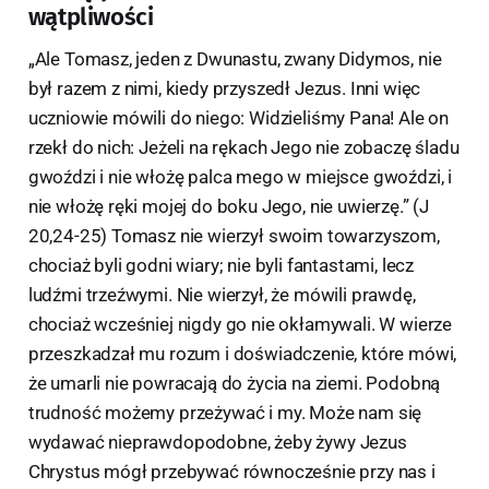
wątpliwości
„Ale Tomasz, jeden z Dwunastu, zwany Didymos, nie
był razem z nimi, kiedy przyszedł Jezus. Inni więc
uczniowie mówili do niego: Widzieliśmy Pana! Ale on
rzekł do nich: Jeżeli na rękach Jego nie zobaczę śladu
gwoździ i nie włożę palca mego w miejsce gwoździ, i
nie włożę ręki mojej do boku Jego, nie uwierzę.” (J
20,24-25) Tomasz nie wierzył swoim towarzyszom,
chociaż byli godni wiary; nie byli fantastami, lecz
ludźmi trzeźwymi. Nie wierzył, że mówili prawdę,
chociaż wcześniej nigdy go nie okłamywali. W wierze
przeszkadzał mu rozum i doświadczenie, które mówi,
że umarli nie powracają do życia na ziemi. Podobną
trudność możemy przeżywać i my. Może nam się
wydawać nieprawdopodobne, żeby żywy Jezus
Chrystus mógł przebywać równocześnie przy nas i