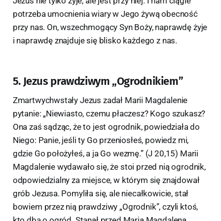
Jezus nie tylko żyje, ale jest przy niej. I nam ciągle
potrzeba umocnienia wiary w Jego żywą obecność
przy nas. On, wszechmogący Syn Boży, naprawdę żyje
i naprawdę znajduje się blisko każdego z nas.
5. Jezus prawdziwym „Ogrodnikiem”
Zmartwychwstały Jezus zadał Marii Magdalenie
pytanie: „Niewiasto, czemu płaczesz? Kogo szukasz?
Ona zaś sądząc, że to jest ogrodnik, powiedziała do
Niego: Panie, jeśli ty Go przeniosłeś, powiedz mi,
gdzie Go położyłeś, a ja Go wezmę.” (J 20,15) Marii
Magdalenie wydawało się, że stoi przed nią ogrodnik,
odpowiedzialny za miejsce, w którym się znajdował
grób Jezusa. Pomyliła się, ale niecałkowicie, stał
bowiem przez nią prawdziwy „Ogrodnik”, czyli ktoś,
kto dba o ogród. Stanął przed Marią Magdaleną