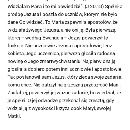
Widziałam Pana i to mi powiedział”. (J 20,18) Spełniła
prośbę Jezusa i poszła do uczniów, którym nie było
dane Go widzieć. To Maria zapewniła apostołów, że
widziała żywego Jezusa, a nie oni ją. Była pierwszą,
której – według Ewangelii – Jezus powierzył tę
funkcję. Nie uczniowie Jezusa i apostołowie, lecz
kobieta, Jego uczennica, pierwsza głosiła radosną
nowinę o Jego zmartwychwstaniu. Najpierw ona ją
głosiła, a dopiero potem inni uczniowie i apostołowie.
Tak postanowił sam Jezus, który zleca swoje zadania,
komu chce. Nie patrzył na grzeszną przeszłość Marii.
Zaufał jej, powierzył jej ważne zadanie, bo wiedział, że
je spełni. O jej odwadze przekonał się zresztą, gdy
widział ją z wysokości krzyża obok Maryi, swojej
Matki.