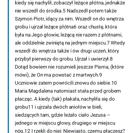
kiedy się nachylił, zobaczył leżące płótna, jednakże
nie wszedł do środka.5 Nadszedł potem także
Szymon Piotr, idący za nim. Wszedł on do wnętrza
grobu i ujrzał leżące płótna6 oraz chustę, która
była na Jego głowie, leżącą nie razem z płótnami,
ale oddzielnie zwiniętą na jednym miejscu.7 Wtedy
wszedł do wnętrza także i ów drugi uczeń, który
przybył pierwszy do grobu. Ujrzał i uwierzył.8
Dotąd bowiem nie rozumieli jeszcze Pisma, (które
mówi), że On ma powstać z martwych.9
Uczniowie zatem powrócili znowu do siebie.10
Maria Magdalena natomiast stała przed grobem
płacząc. A kiedy (tak) płakała, nachyliła się do
grobu11 i ujrzała dwóch aniołów w bieli,
siedzących tam, gdzie leżało ciało Jezusa –
jednego w miejscu głowy, drugiego w miejscu
nóg.12 I rzekli do niej: Niewiasto, czemu płaczesz?