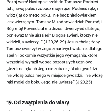
Pokój wam! Następnie rzekł do Tomasza: Podnieś
tutaj swój palec i zobacz moje ręce. Podnieś rękę i
włóż (ją) do mego boku, i nie bądź niedowiarkiem,
lecz wierzącym. Tomasz Mu odpowiedział: Pan mój i
Bóg mój! Powiedział mu Jezus: Uwierzyłeś dlatego,
ponieważ Mnie ujrzałeś? Błogosławieni, którzy nie
widzieli, a uwierzyli.” (J 20,26-29) Jezus chciał, żeby
Tomasz uwierzył w Jego zmartwychwstanie, dlatego
spełnił pokornie wszystkie jego wymagania, które
wcześniej wyraził wobec pozostałych uczniów:
„Jeżeli na rękach Jego nie zobaczę śladu gwoździ i
nie włożę palca mego w miejsce gwoździ, i nie włożę
ręki mojej do boku Jego, nie uwierzę.” (J 20,25)
19. Od zwątpienia do wiary