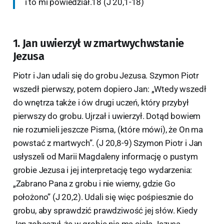
i to mi powiedział.18 (J 20,1-18)
1. Jan uwierzył w zmartwychwstanie
Jezusa
Piotr i Jan udali się do grobu Jezusa. Szymon Piotr
wszedł pierwszy, potem dopiero Jan: „Wtedy wszedł
do wnętrza także i ów drugi uczeń, który przybył
pierwszy do grobu. Ujrzał i uwierzył. Dotąd bowiem
nie rozumieli jeszcze Pisma, (które mówi), że On ma
powstać z martwych”. (J 20,8-9) Szymon Piotr i Jan
usłyszeli od Marii Magdaleny informację o pustym
grobie Jezusa i jej interpretację tego wydarzenia:
„Zabrano Pana z grobu i nie wiemy, gdzie Go
położono” (J 20,2). Udali się więc pośpiesznie do
grobu, aby sprawdzić prawdziwość jej słów. Kiedy
Jan zobaczył, że w grobie nie ma ciała Jezusa,