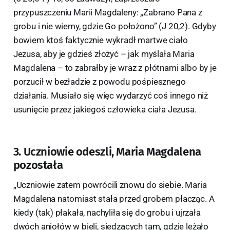
przypuszczeniu Marii Magdaleny: „Zabrano Pana z
grobu i nie wiemy, gdzie Go położono” (J 20,2). Gdyby
bowiem ktoś faktycznie wykradł martwe ciało
Jezusa, aby je gdzieś złożyć – jak myślała Maria
Magdalena – to zabrałby je wraz z płótnami albo by je
porzucił w bezładzie z powodu pośpiesznego
działania. Musiało się więc wydarzyć coś innego niż
usunięcie przez jakiegoś człowieka ciała Jezusa.
3. Uczniowie odeszli, Maria Magdalena
pozostała
„Uczniowie zatem powrócili znowu do siebie. Maria
Magdalena natomiast stała przed grobem płacząc. A
kiedy (tak) płakała, nachyliła się do grobu i ujrzała
dwóch aniołów w bieli, siedzących tam, gdzie leżało