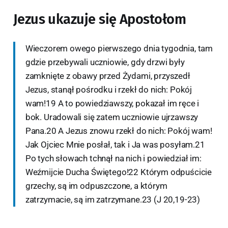
Jezus ukazuje się Apostołom
Wieczorem owego pierwszego dnia tygodnia, tam
gdzie przebywali uczniowie, gdy drzwi były
zamknięte z obawy przed Żydami, przyszedł
Jezus, stanął pośrodku i rzekł do nich: Pokój
wam!19 A to powiedziawszy, pokazał im ręce i
bok. Uradowali się zatem uczniowie ujrzawszy
Pana.20 A Jezus znowu rzekł do nich: Pokój wam!
Jak Ojciec Mnie posłał, tak i Ja was posyłam.21
Po tych słowach tchnął na nich i powiedział im:
Weźmijcie Ducha Świętego!22 Którym odpuścicie
grzechy, są im odpuszczone, a którym
zatrzymacie, są im zatrzymane.23 (J 20,19-23)