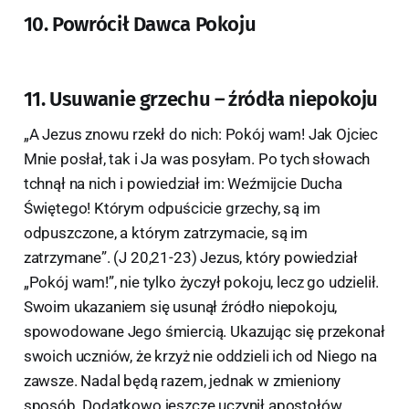
10. Powrócił Dawca Pokoju
11. Usuwanie grzechu – źródła niepokoju
„A Jezus znowu rzekł do nich: Pokój wam! Jak Ojciec
Mnie posłał, tak i Ja was posyłam. Po tych słowach
tchnął na nich i powiedział im: Weźmijcie Ducha
Świętego! Którym odpuścicie grzechy, są im
odpuszczone, a którym zatrzymacie, są im
zatrzymane”. (J 20,21-23) Jezus, który powiedział
„Pokój wam!”, nie tylko życzył pokoju, lecz go udzielił.
Swoim ukazaniem się usunął źródło niepokoju,
spowodowane Jego śmiercią. Ukazując się przekonał
swoich uczniów, że krzyż nie oddzieli ich od Niego na
zawsze. Nadal będą razem, jednak w zmieniony
sposób. Dodatkowo jeszcze uczynił apostołów