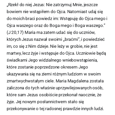
„Rzekł do niej Jezus: Nie zatrzymuj Mnie, jeszcze
bowiem nie wstąpiłem do Ojca. Natomiast udaj się
do moich braci powiedz im: Wstępuję do Ojca mego i
Ojca waszego oraz do Boga mego i Boga waszego.”
(J 20,17) Maria ma zatem udać się do uczniów,
których Jezus nazwał swoimi „braćmi”, i powiedzieć
im, co się z Nim dzieje. Nie leży w grobie, nie jest
martwy, lecz żyje i wstępuje do Ojca. Uczniowie będą
świadkami Jego widzialnego wniebowstąpienia,
które zostanie poprzedzone okresem Jego
ukazywania się na ziemi różnym ludziom w swoim
zmartwychwstałym ciele. Maria Magdalena została
zaliczona do tych właśnie uprzywilejowanych osób,
które sam Jezus osobiście przekonał naocznie, że
żyje. Jej nowym posłannictwem stało się
przekonywanie o tej radosnej prawdzie innych ludzi.