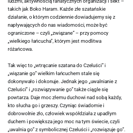
ludźmi, aktywnością fanatycznych organizacji i sekt –
takich jak Boko Haram. Każde złe szatańskie
działanie, o którym codziennie dowiadujemy się z
napływających do nas wiadomości, może być
ograniczone – czyli „związane” – przy pomocy
„wielkiego łańcucha”, którym jest modlitwa
różańcowa.
Tak więc to „wtrącanie szatana do Czeluści” i
„wiązanie go” wielkim łańcuchem stale się
dokonywało i dokonuje. Jednak jego „uwalnianie z
Czeluści” i „rozwiązywanie go” także ciągle się
powtarza. Daje moc złemu duchowi nad sobą każdy,
kto słucha go i grzeszy. Czyniąc świadomie i
dobrowolnie zło, człowiek współdziała z upadłym
duchem i powiększa jego moc na tym świecie, czyli
„uwalnia go” z symbolicznej Czeluści i „rozwiązuje go”.