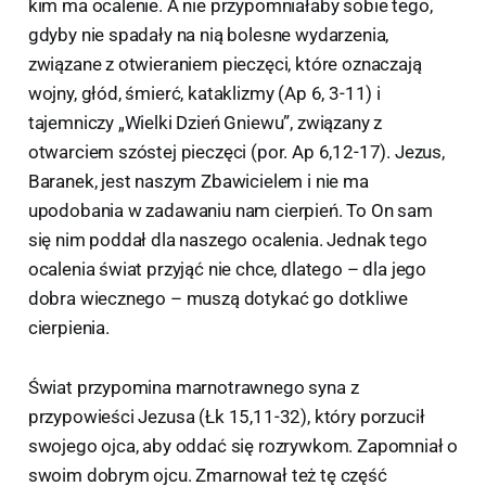
kim ma ocalenie. A nie przypomniałaby sobie tego,
gdyby nie spadały na nią bolesne wydarzenia,
związane z otwieraniem pieczęci, które oznaczają
wojny, głód, śmierć, kataklizmy (Ap 6, 3-11) i
tajemniczy „Wielki Dzień Gniewu”, związany z
otwarciem szóstej pieczęci (por. Ap 6,12-17). Jezus,
Baranek, jest naszym Zbawicielem i nie ma
upodobania w zadawaniu nam cierpień. To On sam
się nim poddał dla naszego ocalenia. Jednak tego
ocalenia świat przyjąć nie chce, dlatego – dla jego
dobra wiecznego – muszą dotykać go dotkliwe
cierpienia.
Świat przypomina marnotrawnego syna z
przypowieści Jezusa (Łk 15,11-32), który porzucił
swojego ojca, aby oddać się rozrywkom. Zapomniał o
swoim dobrym ojcu. Zmarnował też tę część