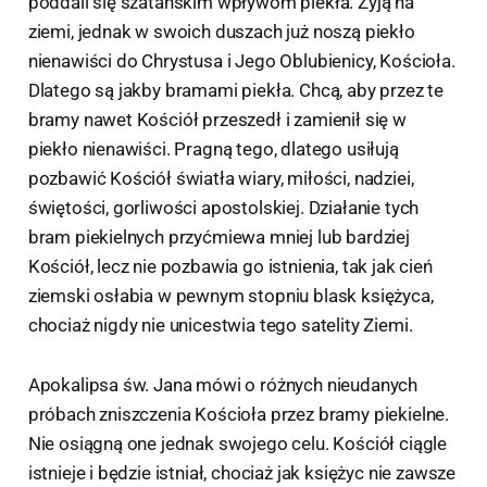
poddali się szatańskim wpływom piekła. Żyją na
ziemi, jednak w swoich duszach już noszą piekło
nienawiści do Chrystusa i Jego Oblubienicy, Kościoła.
Dlatego są jakby bramami piekła. Chcą, aby przez te
bramy nawet Kościół przeszedł i zamienił się w
piekło nienawiści. Pragną tego, dlatego usiłują
pozbawić Kościół światła wiary, miłości, nadziei,
świętości, gorliwości apostolskiej. Działanie tych
bram piekielnych przyćmiewa mniej lub bardziej
Kościół, lecz nie pozbawia go istnienia, tak jak cień
ziemski osłabia w pewnym stopniu blask księżyca,
chociaż nigdy nie unicestwia tego satelity Ziemi.
Apokalipsa św. Jana mówi o różnych nieudanych
próbach zniszczenia Kościoła przez bramy piekielne.
Nie osiągną one jednak swojego celu. Kościół ciągle
istnieje i będzie istniał, chociaż jak księżyc nie zawsze