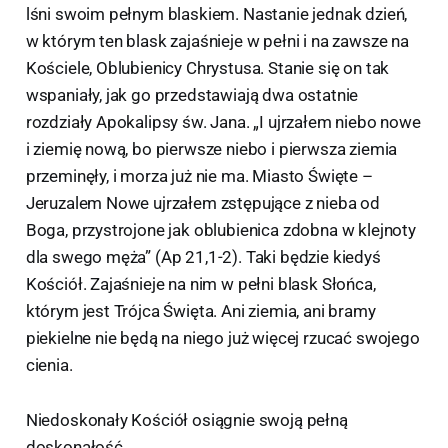
lśni swoim pełnym blaskiem. Nastanie jednak dzień,
w którym ten blask zajaśnieje w pełni i na zawsze na
Kościele, Oblubienicy Chrystusa. Stanie się on tak
wspaniały, jak go przedstawiają dwa ostatnie
rozdziały Apokalipsy św. Jana. „I ujrzałem niebo nowe
i ziemię nową, bo pierwsze niebo i pierwsza ziemia
przeminęły, i morza już nie ma. Miasto Święte –
Jeruzalem Nowe ujrzałem zstępujące z nieba od
Boga, przystrojone jak oblubienica zdobna w klejnoty
dla swego męża” (Ap 21,1-2). Taki będzie kiedyś
Kościół. Zajaśnieje na nim w pełni blask Słońca,
którym jest Trójca Święta. Ani ziemia, ani bramy
piekielne nie będą na niego już więcej rzucać swojego
cienia.
Niedoskonały Kościół osiągnie swoją pełną
doskonałość