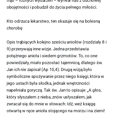
trąb – różnych wydarzeń – wyrwał nas z duchowej
obojętności i pobudził do życia pełnego miłości.
Kto odrzuca lekarstwo, ten skazuje się na bolesną
chorobę
Opis trąbiących kolejno sześciu aniołów (rozdziały 8 i
9) przerywają inne wizje. Jedna przedstawia
potężnego anioła i siedem grzmotów. To, co one
powiedziały, miało pozostać tajemnicą, dlatego św.
Jan ich nie zapisał (Ap 10,4). Drugą wizją było
symboliczne spożywanie przez niego księgi, która w
jego ustach była słodka, jednak wnętrzności
napełniała goryczą. Tak św. Jan to opisuje: „A głos,
który słyszałem z nieba, znów usłyszałem, jak
zwracał się do mnie w słowach: Idź, weź księgę
otwartą w ręce anioła stojącego na morzu i na ziemi!