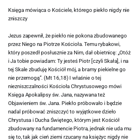
Księga mówiąca o Kościele, którego piekło nigdy nie
zniszczy
Jezus zapewnił, że piekło nie pokona zbudowanego
przez Niego na Piotrze Kościoła. Temu rybakowi,
który poszedł posłusznie za Nim, dał obietnicę: „Otóż
i Ja tobie powiadam: Ty jesteś Piotr [czyli Skała], i na
tej Skale zbuduję Kościół mój, a bramy piekielne go
nie przemogą”. (Mt 16,18) I właśnie o tej
niezniszczalności Kościoła Chrystusowego mówi
Księga Apokalipsy św. Jana, nazywana też
Objawieniem św. Jana. Piekło próbowało i będzie
nadal próbować zniszczyć to wyjątkowe dzieło
Chrystusa i Ducha Świętego, którym jest Kościół
zbudowany na fundamencie Piotra, jednak nie uda mu
się to, tak jak cień ziemi rzucany na księżyc nigdy nie