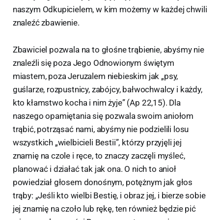
naszym Odkupicielem, w kim możemy w każdej chwili
znaleźć zbawienie.
Zbawiciel pozwala na to głośne trąbienie, abyśmy nie
znaleźli się poza Jego Odnowionym świętym
miastem, poza Jeruzalem niebieskim jak „psy,
guślarze, rozpustnicy, zabójcy, bałwochwalcy i każdy,
kto kłamstwo kocha i nim żyje” (Ap 22,15). Dla
naszego opamiętania się pozwala swoim aniołom
trąbić, potrząsać nami, abyśmy nie podzielili losu
wszystkich „wielbicieli Bestii”, którzy przyjęli jej
znamię na czole i ręce, to znaczy zaczęli myśleć,
planować i działać tak jak ona. O nich to anioł
powiedział głosem donośnym, potężnym jak głos
trąby: „Jeśli kto wielbi Bestię, i obraz jej, i bierze sobie
jej znamię na czoło lub rękę, ten również będzie pić