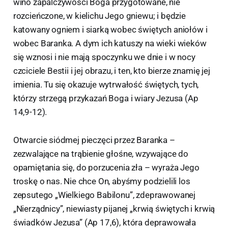
wino zapalczywości Boga przygotowane, nie
rozcieńczone, w kielichu Jego gniewu; i będzie
katowany ogniem i siarką wobec świętych aniołów i
wobec Baranka. A dym ich katuszy na wieki wieków
się wznosi i nie mają spoczynku we dnie i w nocy
czciciele Bestii i jej obrazu, i ten, kto bierze znamię jej
imienia. Tu się okazuje wytrwałość świętych, tych,
którzy strzegą przykazań Boga i wiary Jezusa (Ap
14,9-12).
Otwarcie siódmej pieczęci przez Baranka –
zezwalające na trąbienie głośne, wzywające do
opamiętania się, do porzucenia zła – wyraża Jego
troskę o nas. Nie chce On, abyśmy podzielili los
zepsutego „Wielkiego Babilonu”, zdeprawowanej
„Nierządnicy”, niewiasty pijanej „krwią świętych i krwią
świadków Jezusa” (Ap 17,6), która deprawowała