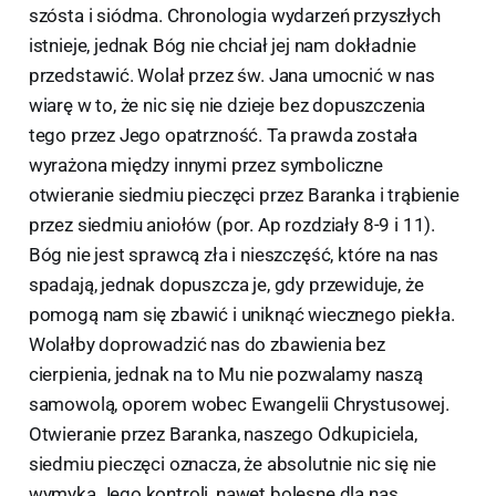
szósta i siódma. Chronologia wydarzeń przyszłych
istnieje, jednak Bóg nie chciał jej nam dokładnie
przedstawić. Wolał przez św. Jana umocnić w nas
wiarę w to, że nic się nie dzieje bez dopuszczenia
tego przez Jego opatrzność. Ta prawda została
wyrażona między innymi przez symboliczne
otwieranie siedmiu pieczęci przez Baranka i trąbienie
przez siedmiu aniołów (por. Ap rozdziały 8-9 i 11).
Bóg nie jest sprawcą zła i nieszczęść, które na nas
spadają, jednak dopuszcza je, gdy przewiduje, że
pomogą nam się zbawić i uniknąć wiecznego piekła.
Wolałby doprowadzić nas do zbawienia bez
cierpienia, jednak na to Mu nie pozwalamy naszą
samowolą, oporem wobec Ewangelii Chrystusowej.
Otwieranie przez Baranka, naszego Odkupiciela,
siedmiu pieczęci oznacza, że absolutnie nic się nie
wymyka Jego kontroli, nawet bolesne dla nas