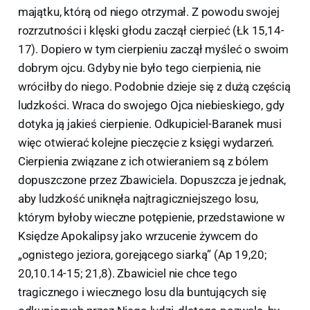
majątku, którą od niego otrzymał. Z powodu swojej
rozrzutności i klęski głodu zaczął cierpieć (Łk 15,14-
17). Dopiero w tym cierpieniu zaczął myśleć o swoim
dobrym ojcu. Gdyby nie było tego cierpienia, nie
wróciłby do niego. Podobnie dzieje się z dużą częścią
ludzkości. Wraca do swojego Ojca niebieskiego, gdy
dotyka ją jakieś cierpienie. Odkupiciel-Baranek musi
więc otwierać kolejne pieczęcie z księgi wydarzeń.
Cierpienia związane z ich otwieraniem są z bólem
dopuszczone przez Zbawiciela. Dopuszcza je jednak,
aby ludzkość uniknęła najtragiczniejszego losu,
którym byłoby wieczne potępienie, przedstawione w
Księdze Apokalipsy jako wrzucenie żywcem do
„ognistego jeziora, gorejącego siarką” (Ap 19,20;
20,10.14-15; 21,8). Zbawiciel nie chce tego
tragicznego i wiecznego losu dla buntujących się