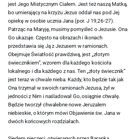
jest Jego Mistycznym Ciałem. Jest też naszą Matką,
bo umierający na krzyżu Jezus oddał nas pod Jej
opiekę w osobie ucznia Jana (por. J 19,26-27).
Patrząc na Maryję, musimy pomyśleć o Jezusie. Ona
Go ukazuje. Często na obrazach i ikonach
przedstawia się Ją z Jezusem w ramionach.
Obejmuje Światłość prawdziwą, jest „złotym
świecznikiem”, wzorem dla każdego kościoła
lokalnego i dla każdego z nas. Ten „złoty świecznik”
jest teraz w chwale nieba. Każdy, kto będzie tak jak
Ona trzymał w swoich ramionach Jezusa, żył w
jedności z Nim i naśladował Go, osiągnie chwałę.
Będzie tworzył chwalebne nowe Jeruzalem
niebieskie, o którym mówi Objawienie św. Jana w
dwóch końcowych rozdziałach.
Siedem pieczęci, otwieranych przez Baranka