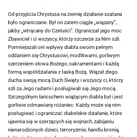
Od przyjścia Chrystusa na ziemię działanie szatana
było ograniczane. Był on zatem ciągle „wiązany”,
jakby „wtrącany do Czeluści”. Ograniczał jego moc
Zbawiciel i ci wszyscy, którzy szczerze za Nim szli.
Pomniejszali oni wpływy diabła swoim pełnym
oddaniem się Chrystusowi, modlitwami, gorliwym
szerzeniem słowa Bożego, sakramentami i każdą
formą współdziałania z łaską Bożą. Wiązał złego
ducha swoją mocą Duch Święty i wszyscy ci, którzy
szli za Jego radami i posługiwali się Jego mocą.
Szczególnym łańcuchem wiążącym diabła był i jest
gorliwie odmawiany różaniec. Każdy może się nim
posługiwać i ograniczać diabelskie działanie, które
ujawnia się w szerzących się wojnach, zabijaniu
nienarodzonych dzieci, terroryzmie, handlu bronią,