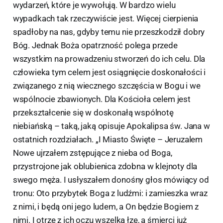
wydarzeń, które je wywołują. W bardzo wielu
wypadkach tak rzeczywiście jest. Więcej cierpienia
spadłoby na nas, gdyby temu nie przeszkodził dobry
Bóg. Jednak Boża opatrzność polega przede
wszystkim na prowadzeniu stworzeń do ich celu. Dla
człowieka tym celem jest osiągnięcie doskonałości i
związanego z nią wiecznego szczęścia w Bogu i we
wspólnocie zbawionych. Dla Kościoła celem jest
przekształcenie się w doskonałą wspólnotę
niebiańską – taką, jaką opisuje Apokalipsa św. Jana w
ostatnich rozdziałach. „I Miasto Święte – Jeruzalem
Nowe ujrzałem zstępujące z nieba od Boga,
przystrojone jak oblubienica zdobna w klejnoty dla
swego męża. I usłyszałem donośny głos mówiący od
tronu: Oto przybytek Boga z ludźmi: i zamieszka wraz
z nimi, i będą oni jego ludem, a On będzie Bogiem z
nimi. I otrze z ich oczu wszelką łzę, a śmierci już