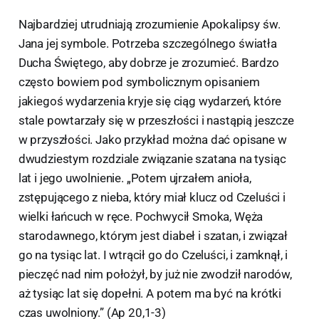
Najbardziej utrudniają zrozumienie Apokalipsy św.
Jana jej symbole. Potrzeba szczególnego światła
Ducha Świętego, aby dobrze je zrozumieć. Bardzo
często bowiem pod symbolicznym opisaniem
jakiegoś wydarzenia kryje się ciąg wydarzeń, które
stale powtarzały się w przeszłości i nastąpią jeszcze
w przyszłości. Jako przykład można dać opisane w
dwudziestym rozdziale związanie szatana na tysiąc
lat i jego uwolnienie. „Potem ujrzałem anioła,
zstępującego z nieba, który miał klucz od Czeluści i
wielki łańcuch w ręce. Pochwycił Smoka, Węża
starodawnego, którym jest diabeł i szatan, i związał
go na tysiąc lat. I wtrącił go do Czeluści, i zamknął, i
pieczęć nad nim położył, by już nie zwodził narodów,
aż tysiąc lat się dopełni. A potem ma być na krótki
czas uwolniony.” (Ap 20,1-3)