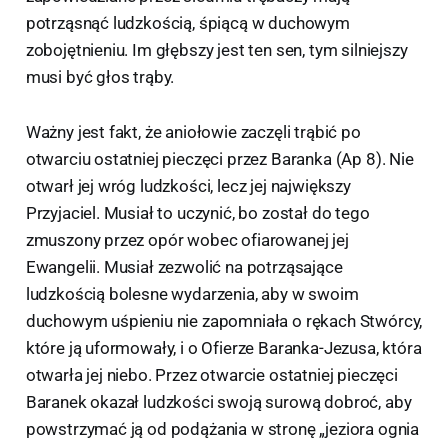
potrząsnąć ludzkością, śpiącą w duchowym
zobojętnieniu. Im głębszy jest ten sen, tym silniejszy
musi być głos trąby.
Ważny jest fakt, że aniołowie zaczęli trąbić po
otwarciu ostatniej pieczęci przez Baranka (Ap 8). Nie
otwarł jej wróg ludzkości, lecz jej największy
Przyjaciel. Musiał to uczynić, bo został do tego
zmuszony przez opór wobec ofiarowanej jej
Ewangelii. Musiał zezwolić na potrząsające
ludzkością bolesne wydarzenia, aby w swoim
duchowym uśpieniu nie zapomniała o rękach Stwórcy,
które ją uformowały, i o Ofierze Baranka-Jezusa, która
otwarła jej niebo. Przez otwarcie ostatniej pieczęci
Baranek okazał ludzkości swoją surową dobroć, aby
powstrzymać ją od podążania w stronę „jeziora ognia