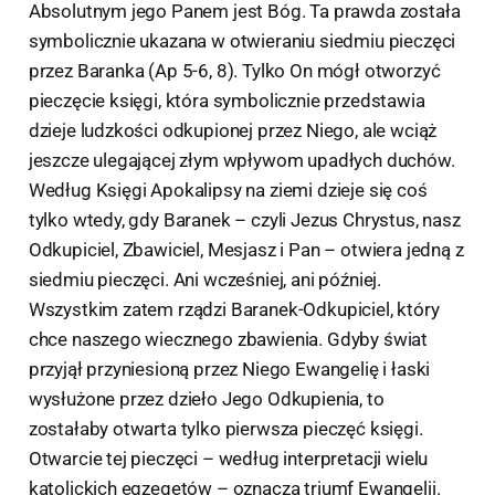
Absolutnym jego Panem jest Bóg. Ta prawda została
symbolicznie ukazana w otwieraniu siedmiu pieczęci
przez Baranka (Ap 5-6, 8). Tylko On mógł otworzyć
pieczęcie księgi, która symbolicznie przedstawia
dzieje ludzkości odkupionej przez Niego, ale wciąż
jeszcze ulegającej złym wpływom upadłych duchów.
Według Księgi Apokalipsy na ziemi dzieje się coś
tylko wtedy, gdy Baranek – czyli Jezus Chrystus, nasz
Odkupiciel, Zbawiciel, Mesjasz i Pan – otwiera jedną z
siedmiu pieczęci. Ani wcześniej, ani później.
Wszystkim zatem rządzi Baranek-Odkupiciel, który
chce naszego wiecznego zbawienia. Gdyby świat
przyjął przyniesioną przez Niego Ewangelię i łaski
wysłużone przez dzieło Jego Odkupienia, to
zostałaby otwarta tylko pierwsza pieczęć księgi.
Otwarcie tej pieczęci – według interpretacji wielu
katolickich egzegetów – oznacza triumf Ewangelii.