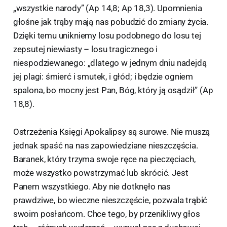
„wszystkie narody” (Ap 14,8; Ap 18,3). Upomnienia
głośne jak trąby mają nas pobudzić do zmiany życia.
Dzięki temu unikniemy losu podobnego do losu tej
zepsutej niewiasty – losu tragicznego i
niespodziewanego: „dlatego w jednym dniu nadejdą
jej plagi: śmierć i smutek, i głód; i będzie ogniem
spalona, bo mocny jest Pan, Bóg, który ją osądził” (Ap
18,8).
Ostrzeżenia Księgi Apokalipsy są surowe. Nie muszą
jednak spaść na nas zapowiedziane nieszczęścia.
Baranek, który trzyma swoje ręce na pieczęciach,
może wszystko powstrzymać lub skrócić. Jest
Panem wszystkiego. Aby nie dotknęło nas
prawdziwe, bo wieczne nieszczęście, pozwala trąbić
swoim posłańcom. Chce tego, by przenikliwy głos