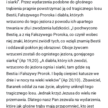
i siarki”. Przez wydarzenia podobne do głośnego
trąbienia pragnie powstrzymać ją od tragicznego losu
Bestii, Fałszywego Proroka i diabła, których
wrzucono do tego jeziora z powodu ich upartego
trwania w złu i zwodzenia ludzkości. „I pochwycono
Bestię, a z nią Fałszywego Proroka, co czynił wobec
niej znaki, którymi zwiódł tych, co wzięli znamię Bestii
i oddawali pokłon jej obrazowi. Oboje żywcem
wrzuceni zostali do ognistego jeziora, gorejącego
siarką” (Ap 19,20). „A diabła, który ich zwodzi,
wrzucono do jeziora ognia i siarki, tam gdzie są
Bestia i Fałszywy Prorok. I będą cierpieć katusze we
dnie i w nocy na wieki wieków” (Ap 20,10).. Zbawiciel,
Baranek oddał za nas życie, abyśmy uniknęli tego
tragicznego losu. Jednak krzyż Jezusa do wielu nie
przemawia. Dlatego nasz Pan zezwala na wydarzenia,
które jak głośne trąby mają przypomnieć, kto jest