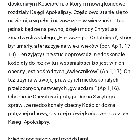
doskonałym Kościołem, o którym mówią końcowe
rozdziały Księgi Apokalipsy. Częściowo stanie się to
na ziemi, a w pełni i na zawsze – w wieczności. Tak
jednak będzie na pewno, dzięki mocy Chrystusa
zmartwychwstałego, „Pierwszego i Ostatniego”, który
był umarły, a teraz żyje na wieki wieków (por. Ap 1, 17-
18). Ten żyjący Chrystus doprowadzi niedoskonałe
kościoły do rozkwitu i wspaniałości, bo jest w nich
obecny, jest pośród tych „świeczników” (Ap 1,13). On
też trzyma w swojej prawicy ich niedoskonałych
przełożonych, nazwanych „gwiazdami” (Ap 1,16).
Obecność Chrystusa i potęga Ducha Świętego
sprawi, że niedoskonały obecny Kościół dozna
potężnej odnowy, o której mówią końcowe rozdziały
Księgi Apokalipsy.
Między początkowymi rozdziałami –