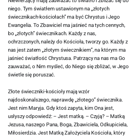
Niewierzący mają zauważać to światło i zbliżać się do
niego. Tym światłem ustawionym na „złotych
świecznikach-kościołach” ma być Chrystus i Jego
Ewangelia. To Zbawiciel ma jaśnieć na tych cennych,
bo „złotych” świecznikach. Każdy z nas,
ochrzczonych, należy do Kościoła, tworzy go. Każdy z
nas jest zatem „złotym świecznikiem”, na którym ma
jaśnieć światłość Chrystusa. Patrzący na nas ma Go
zauważać, o Nim myśleć, do Niego się zbliżać, w Jego
świetle się poruszać.
Złote świeczniki-kościoły mają wzór
najdoskonalszego, naprawdę „złotego” świecznika.
Jest nim Maryja. Gdy ktoś zapyta, kim Ona jest,
usłyszy odpowiedź: – Jest matką. – Czyją? – Matką
Jezusa, naszego Pana, Boga, Zbawiciela, Odkupiciela,
Miłosierdzia. Jest Matką Założyciela Kościoła, który