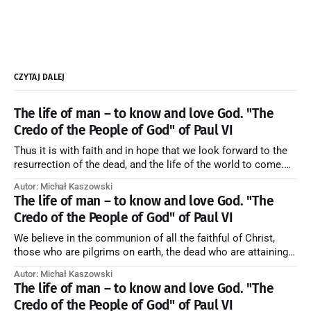
CZYTAJ DALEJ
The life of man – to know and love God. "The
Credo of the People of God" of Paul VI
Thus it is with faith and in hope that we look forward to the
resurrection of the dead, and the life of the world to come.
Blessed be God Thrice Holy. Amen. ← Back to Index Zobacz
Autor: Michał Kaszowski
artykuł w starym serwisie →
The life of man – to know and love God. "The
Credo of the People of God" of Paul VI
We believe in the communion of all the faithful of Christ,
those who are pilgrims on earth, the dead who are attaining
their purification, and the blessed in heaven, all together
Autor: Michał Kaszowski
forming one Church; and we believe that in this communion
The life of man – to know and love God. "The
the merciful love of God and His saints is
Credo of the People of God" of Paul VI