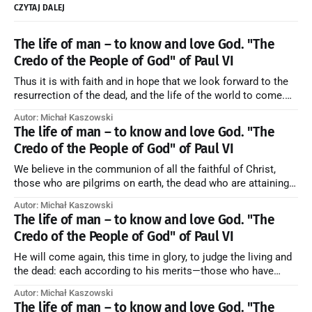
CZYTAJ DALEJ
The life of man – to know and love God. "The
Credo of the People of God" of Paul VI
Thus it is with faith and in hope that we look forward to the
resurrection of the dead, and the life of the world to come.
Blessed be God Thrice Holy. Amen. ← Back to Index Zobacz
Autor: Michał Kaszowski
artykuł w starym serwisie →
The life of man – to know and love God. "The
Credo of the People of God" of Paul VI
We believe in the communion of all the faithful of Christ,
those who are pilgrims on earth, the dead who are attaining
their purification, and the blessed in heaven, all together
Autor: Michał Kaszowski
forming one Church; and we believe that in this communion
The life of man – to know and love God. "The
the merciful love of God and His saints is
Credo of the People of God" of Paul VI
He will come again, this time in glory, to judge the living and
the dead: each according to his merits—those who have
responded to the love and piety of God going to eternal life,
Autor: Michał Kaszowski
those who have refused them to the end going to the fire that
The life of man – to know and love God. "The