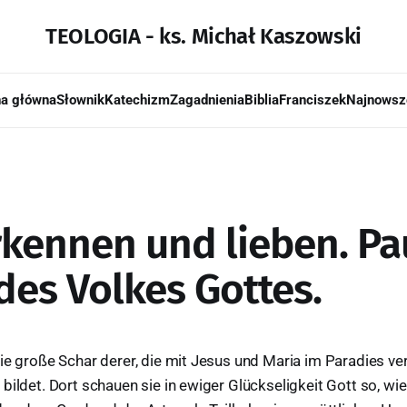
TEOLOGIA - ks. Michał Kaszowski
na główna
Słownik
Katechizm
Zagadnienia
Biblia
Franciszek
Najnowsz
rkennen und lieben. Pau
des Volkes Gottes.
ie große Schar derer, die mit Jesus und Maria im Paradies vere
ildet. Dort schauen sie in ewiger Glückseligkeit Gott so, wie 