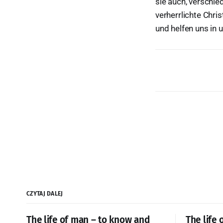
sie auch, verschie
verherrlichte Chri
und helfen uns in 
CZYTAJ DALEJ
The life of man – to know and
The life