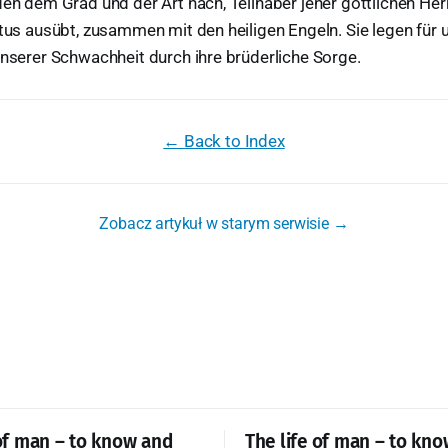
den dem Grad und der Art nach, Teilhaber jener göttlichen Herr
stus ausübt, zusammen mit den heiligen Engeln. Sie legen für 
unserer Schwachheit durch ihre brüderliche Sorge.
← Back to Index
Zobacz artykuł w starym serwisie →
 of man – to know and
The life of man – to kn