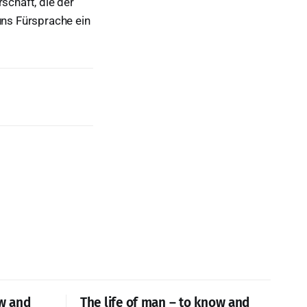
schaft, die der
uns Fürsprache ein
ow and
The life of man – to know and