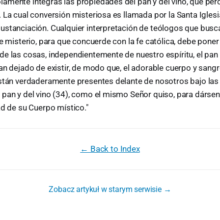
amente íntegras las propiedades del pan y del vino, que pe
 La cual conversión misteriosa es llamada por la Santa Igles
ustanciación. Cualquier interpretación de teólogos que busc
te misterio, para que concuerde con la fe católica, debe poner 
e las cosas, independientemente de nuestro espíritu, el pan y 
an dejado de existir, de modo que, el adorable cuerpo y sangr
están verdaderamente presentes delante de nosotros bajo las
 pan y del vino (34), como el mismo Señor quiso, para dársen
ad de su Cuerpo místico."
← Back to Index
Zobacz artykuł w starym serwisie →