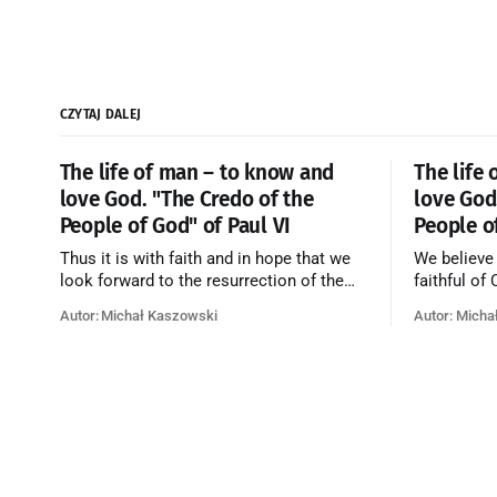
CZYTAJ DALEJ
The life of man – to know and
The life
love God. "The Credo of the
love God
People of God" of Paul VI
People o
Thus it is with faith and in hope that we
We believe
look forward to the resurrection of the
faithful of
dead, and the life of the world to come.
on earth, t
Autor: Michał Kaszowski
Autor: Micha
Blessed be God Thrice Holy. Amen. ←
purificatio
Back to Index Zobacz artykuł w starym
together f
serwisie →
believe th
merciful lo