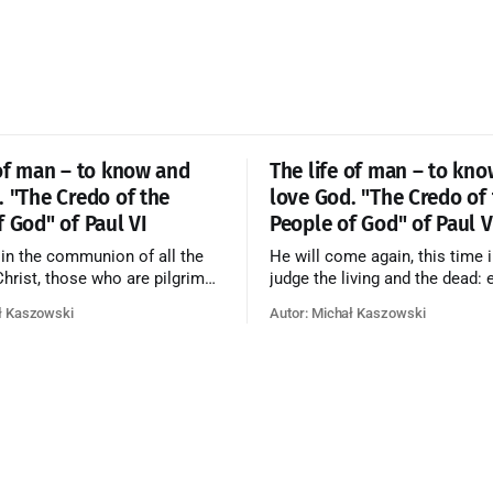
 of man – to know and
The life of man – to kn
. "The Credo of the
love God. "The Credo of
f God" of Paul VI
People of God" of Paul V
 in the communion of all the
He will come again, this time i
 Christ, those who are pilgrims
judge the living and the dead: 
he dead who are attaining their
according to his merits—thos
ł Kaszowski
Autor: Michał Kaszowski
n, and the blessed in heaven, all
responded to the love and pie
orming one Church; and we
going to eternal life, those wh
at in this communion the
refused them to the end going t
ve of God and His saints is
that is not