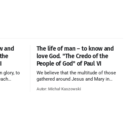
ow and
The life of man – to know and
 the
love God. "The Credo of the
I
People of God" of Paul VI
n glory, to
We believe that the multitude of those
each
gathered around Jesus and Mary in
e who have
paradise forms the Church of Heaven,
Autor: Michał Kaszowski
ty of God
where in eternal beatitude they see God
o have
as He is, and where they also, in different
o the fire
degrees, are associated with the holy
angels in the divine rule exercised by
Christ in