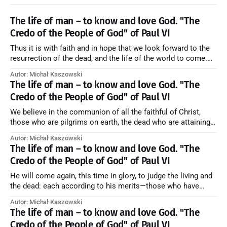
The life of man – to know and love God. "The
Credo of the People of God" of Paul VI
Thus it is with faith and in hope that we look forward to the
resurrection of the dead, and the life of the world to come.
Blessed be God Thrice Holy. Amen. ← Back to Index Zobacz
Autor: Michał Kaszowski
artykuł w starym serwisie →
The life of man – to know and love God. "The
Credo of the People of God" of Paul VI
We believe in the communion of all the faithful of Christ,
those who are pilgrims on earth, the dead who are attaining
their purification, and the blessed in heaven, all together
Autor: Michał Kaszowski
forming one Church; and we believe that in this communion
The life of man – to know and love God. "The
the merciful love of God and His saints is
Credo of the People of God" of Paul VI
He will come again, this time in glory, to judge the living and
the dead: each according to his merits—those who have
responded to the love and piety of God going to eternal life,
Autor: Michał Kaszowski
those who have refused them to the end going to the fire that
The life of man – to know and love God. "The
is not
Credo of the People of God" of Paul VI