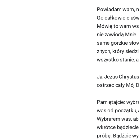
Powiadam wam, mił
Go całkowicie uświę
Mówię to wam wszy
nie zawiodą Mnie.
same gorzkie słow
z tych, który sied
wszystko stanie, a
Ja, Jezus Chrystu
ostrzec cały Mój D
Pamiętajcie: wyb
was od początku, a
Wybrałem was, aby
wkrótce będziecie 
próbę. Bądźcie wyt