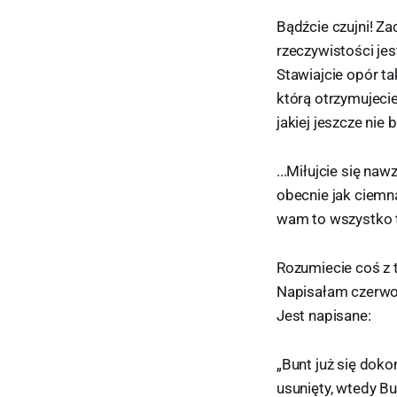
Bądźcie czujni! Z
rzeczywistości jes
Stawiajcie opór ta
którą otrzymujeci
jakiej jeszcze ni
...Miłujcie się naw
obecnie jak ciemn
wam to wszystko ter
Rozumiecie coś z t
Napisałam czerwon
Jest napisane:
„Bunt już się doko
usunięty, wtedy Bu