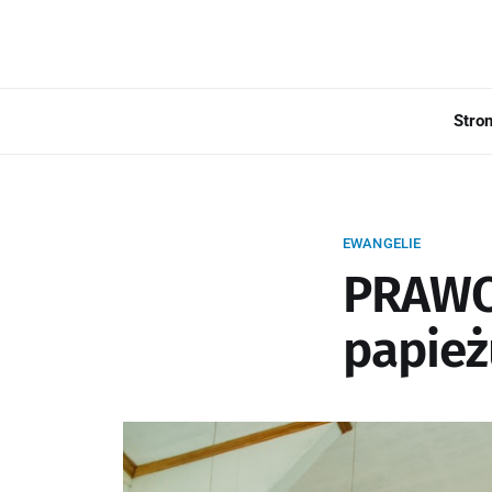
Stro
EWANGELIE
PRAWO
papież