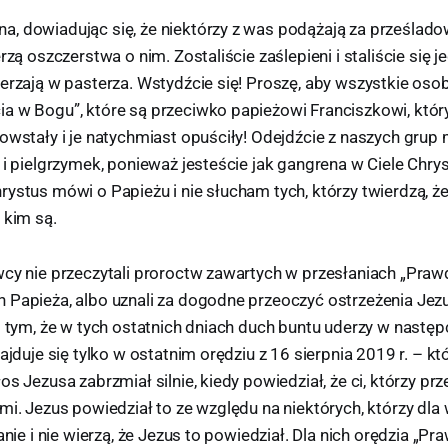
, dowiadując się, że niektórzy z was podążają za prześlad
rzą oszczerstwa o nim. Zostaliście zaślepieni i staliście się j
erzają w pasterza. Wstydźcie się! Proszę, aby wszystkie oso
a w Bogu”, które są przeciwko papieżowi Franciszkowi, któr
owstały i je natychmiast opuściły! Odejdźcie z naszych grup 
 i pielgrzymek, ponieważ jesteście jak gangrena w Ciele Chr
ystus mówi o Papieżu i nie słucham tych, którzy twierdzą, że
 kim są.
wcy nie przeczytali proroctw zawartych w przesłaniach „Pra
 Papieża, albo uznali za dogodne przeoczyć ostrzeżenia Jez
o tym, że w tych ostatnich dniach duch buntu uderzy w następc
najduje się tylko w ostatnim orędziu z 16 sierpnia 2019 r. –
os Jezusa zabrzmiał silnie, kiedy powiedział, że ci, którzy prz
mi. Jezus powiedział to ze względu na niektórych, którzy dl
łanie i nie wierzą, że Jezus to powiedział. Dla nich orędzia „