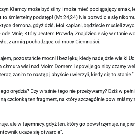
aczyn Kłamcy może być silny i może mieć pociągający smak, l
t to śmiertelny podstęp! (Mt 24,24) Nie pozwólcie się nikom
ktyce demona, gdyż dziś, Moi kapłani, będziecie musieli zwyc
e ode Mnie, Który Jestem Prawdą. Znajdziecie się w stanie w
e było, z armią pochodzącą od mocy Ciemności.
zajem, pozostańcie mocni i bez lęku, kiedy nadejdzie wielki Uci
a chmura wisi nad Moim Domem i spowije go niby czarny we
az, zanim to nastąpi, abyście uwierzyli, kiedy się to stanie.”
ego orędzia? Czy właśnie tego nie przeżywamy? Dziś w pełni s
ą czcionką ten fragment, na który szczególnie powinniśmy 
nuje, ale w tajemnicy, gdyż ten, który go powstrzymuje, najpi
ntownik ukaże się otwarcie”.