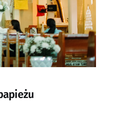
papieżu