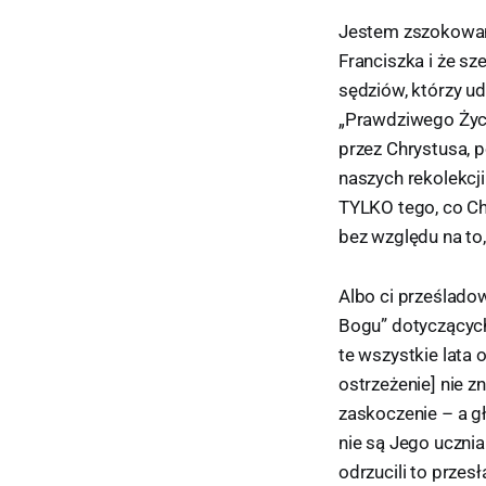
Jestem zszokowana
Franciszka i że sze
sędziów, którzy ud
„Prawdziwego Życi
przez Chrystusa, p
naszych rekolekcji
TYLKO tego, co Chr
bez względu na to,
Albo ci prześlado
Bogu” dotyczących
te wszystkie lata 
ostrzeżenie] nie z
zaskoczenie – a gł
nie są Jego ucznia
odrzucili to przes