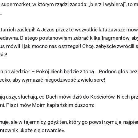
k supermarket, w którym rządzi zasada: „bierz i wybieraj”, to m
.
tan ich zaślepił! A Jezus przez te wszystkie lata zawsze mówił
niedawna. Dlatego postanowiłam zebrać kilka fragmentów, a
us mówił i jak mocno nas ostrzegał! Chcę, żebyście zwrócili
się!
 powiedział: – Pokój niech będzie z tobą... Podnoś głos bez
iecko, aby wymazać niegodziwość z wielu serc!
ają uszy, słuchają, co Duch mówi dziś do Kościołów. Niech pr
eni. Pisz i mów Moim kapłańskim duszom:
nuje, ale w tajemnicy, gdyż ten, który go powstrzymuje, najpi
ntownik ukaże się otwarcie».