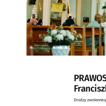
PRAWOSł
Francis
Drodzy zwolennic