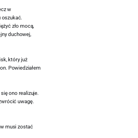
ecz w
u oszukać.
iężyć zło mocą,
ojny duchowej,
sk, który już
lon. Powiedziałem
ię ono realizuje.
zwrócić uwagę.
erw musi zostać