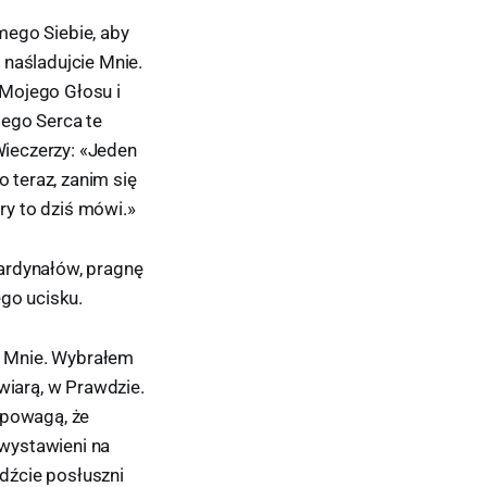
mego Siebie, aby
, naśladujcie Mnie.
 Mojego Głosu i
jego Serca te
ieczerzy: «Jeden
o teraz, zanim się
óry to dziś mówi.»
ardynałów, pragnę
ego ucisku.
a Mnie. Wybrałem
wiarą, w Prawdzie.
 powagą, że
 wystawieni na
ądźcie posłuszni