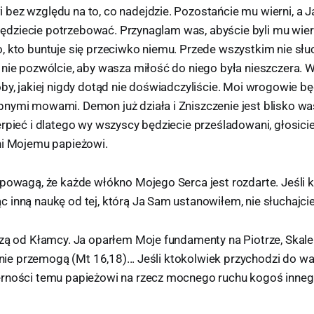
bez względu na to, co nadejdzie. Pozostańcie mu wierni, a 
h będziecie potrzebować. Przynaglam was, abyście byli mu wierni
 kto buntuje się przeciwko niemu. Przede wszystkim nie słuc
 nie pozwólcie, aby wasza miłość do niego była nieszczera. W
by, jakiej nigdy dotąd nie doświadczyliście. Moi wrogowie bę
nymi mowami. Demon już działa i Zniszczenie jest blisko wa
erpieć i dlatego wy wszyscy będziecie prześladowani, głosic
ni Mojemu papieżowi.
 powagą, że każde włókno Mojego Serca jest rozdarte. Jeśli k
 inną naukę od tej, którą Ja Sam ustanowiłem, nie słuchajcie
zą od Kłamcy. Ja oparłem Moje fundamenty na Piotrze, Skale.
j nie przemogą (Mt 16,18)... Jeśli ktokolwiek przychodzi do 
rności temu papieżowi na rzecz mocnego ruchu kogoś innego