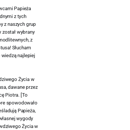
owcami Papieża
ednymi z tych
by z naszych grup
y został wybrany
modlitewnych, z
ystusa! Słucham
 wiedzą najlepiej
wdziwego Życia w
usa, dawane przez
ę Piotra. [To
 które spowodowało
eśladują Papieża,
a własnej wygody
Prawdziwego Życia w