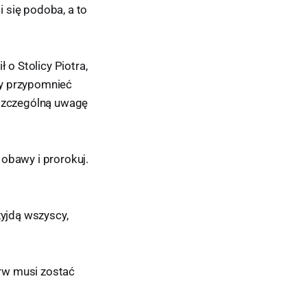
i się podoba, a to
 o Stolicy Piotra,
by przypomnieć
 szczególną uwagę
 obawy i prorokuj.
zyjdą wszyscy,
erw musi zostać