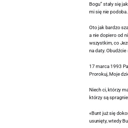
Bogu” stały się ja
mi się nie podoba..
Oto jak bardzo sza
a nie dopiero od 
wszystkim, co Jez
na daty. Obudźcie 
17 marca 1993 Pan
Prorokuj, Moje dz
Niech ci, którzy m
którzy są spragni
«Bunt już się doko
usunięty, wtedy Bu