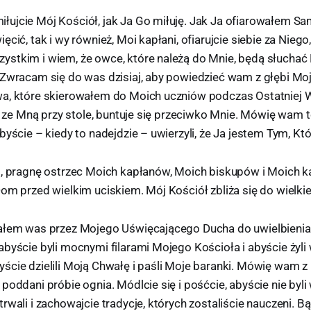
ujcie Mój Kościół, jak Ja Go miłuję. Jak Ja ofiarowałem Sa
cić, tak i wy również, Moi kapłani, ofiarujcie siebie za Niego
stkim i wiem, że owce, które należą do Mnie, będą słuchać
 Zwracam się do was dzisiaj, aby powiedzieć wam z głębi Mo
a, które skierowałem do Moich uczniów podczas Ostatniej W
zi ze Mną przy stole, buntuje się przeciwko Mnie. Mówię wam t
byście – kiedy to nadejdzie – uwierzyli, że Ja jestem Tym, Kt
s, pragnę ostrzec Moich kapłanów, Moich biskupów i Moich k
om przed wielkim uciskiem. Mój Kościół zbliża się do wielki
rałem was przez Mojego Uświęcającego Ducha do uwielbieni
byście byli mocnymi filarami Mojego Kościoła i abyście żyli 
ście dzielili Moją Chwałę i paśli Moje baranki. Mówię wam z
poddani próbie ognia. Módlcie się i pośćcie, abyście nie byli
rwali i zachowajcie tradycje, których zostaliście nauczeni. B