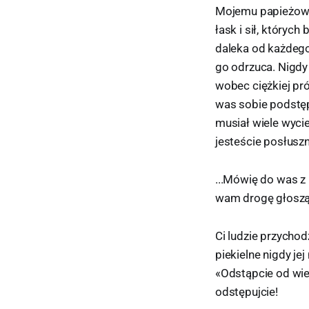
Mojemu papieżowi 
łask i sił, któryc
daleka od każdego,
go odrzuca. Nigdy
wobec ciężkiej pró
was sobie podstęp
musiał wiele wyci
jesteście posłusz
...Mówię do was z
wam drogę głosząc
Ci ludzie przychod
piekielne nigdy je
«Odstąpcie od wie
odstępujcie!