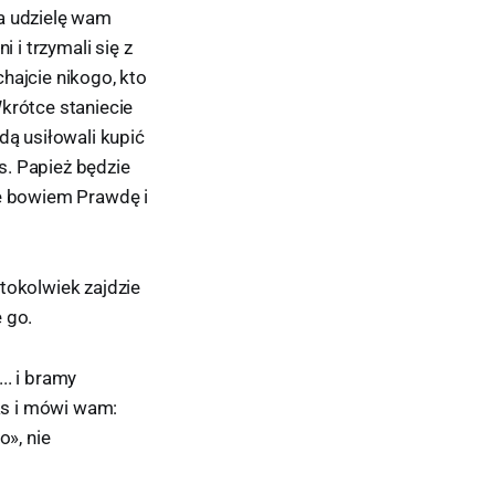
Ja udzielę wam
 i trzymali się z
hajcie nikogo, kto
krótce staniecie
dą usiłowali kupić
s. Papież będzie
ie bowiem Prawdę i
tokolwiek zajdzie
 go.
.. i bramy
was i mówi wam:
», nie