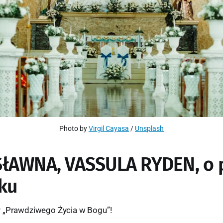
Photo by 
Virgil Cayasa
 / 
Unsplash
AWNA, VASSULA RYDEN, o 
zku
y „Prawdziwego Życia w Bogu”!