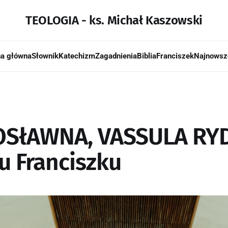
TEOLOGIA - ks. Michał Kaszowski
na główna
Słownik
Katechizm
Zagadnienia
Biblia
Franciszek
Najnowsz
SłAWNA, VASSULA RYD
u Franciszku