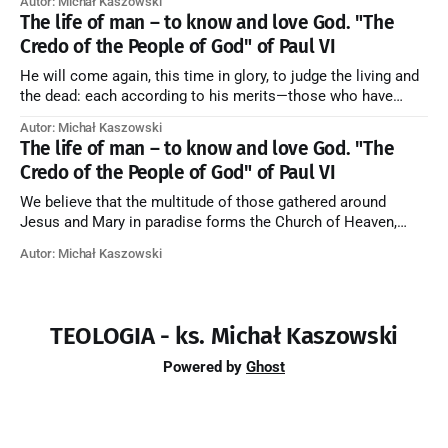
Autor: Michał Kaszowski
forming one Church; and we believe that in this communion
The life of man – to know and love God. "The
the merciful love of God and His saints is
Credo of the People of God" of Paul VI
He will come again, this time in glory, to judge the living and
the dead: each according to his merits—those who have
responded to the love and piety of God going to eternal life,
Autor: Michał Kaszowski
those who have refused them to the end going to the fire that
The life of man – to know and love God. "The
is not
Credo of the People of God" of Paul VI
We believe that the multitude of those gathered around
Jesus and Mary in paradise forms the Church of Heaven,
where in eternal beatitude they see God as He is, and where
Autor: Michał Kaszowski
they also, in different degrees, are associated with the holy
angels in the divine rule exercised by Christ in
TEOLOGIA - ks. Michał Kaszowski
Powered by
Ghost