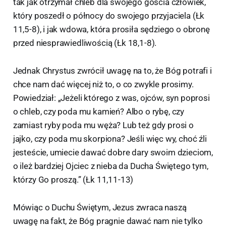
tak jak otrzymał chleb dla swojego gościa człowiek,
który poszedł o północy do swojego przyjaciela (Łk
11,5-8), i jak wdowa, która prosiła sędziego o obronę
przed niesprawiedliwością (Łk 18,1-8).
Jednak Chrystus zwrócił uwagę na to, że Bóg potrafi i
chce nam dać więcej niż to, o co zwykle prosimy.
Powiedział: „Jeżeli którego z was, ojców, syn poprosi
o chleb, czy poda mu kamień? Albo o rybę, czy
zamiast ryby poda mu węża? Lub też gdy prosi o
jajko, czy poda mu skorpiona? Jeśli więc wy, choć źli
jesteście, umiecie dawać dobre dary swoim dzieciom,
o ileż bardziej Ojciec z nieba da Ducha Świętego tym,
którzy Go proszą.” (Łk 11,11-13)
Mówiąc o Duchu Świętym, Jezus zwraca naszą
uwagę na fakt, że Bóg pragnie dawać nam nie tylko