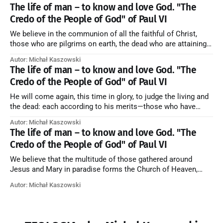
artykuł w starym serwisie →
The life of man – to know and love God. "The
Credo of the People of God" of Paul VI
We believe in the communion of all the faithful of Christ,
those who are pilgrims on earth, the dead who are attaining
their purification, and the blessed in heaven, all together
Autor: Michał Kaszowski
forming one Church; and we believe that in this communion
The life of man – to know and love God. "The
the merciful love of God and His saints is
Credo of the People of God" of Paul VI
He will come again, this time in glory, to judge the living and
the dead: each according to his merits—those who have
responded to the love and piety of God going to eternal life,
Autor: Michał Kaszowski
those who have refused them to the end going to the fire that
The life of man – to know and love God. "The
is not
Credo of the People of God" of Paul VI
We believe that the multitude of those gathered around
Jesus and Mary in paradise forms the Church of Heaven,
where in eternal beatitude they see God as He is, and where
Autor: Michał Kaszowski
they also, in different degrees, are associated with the holy
angels in the divine rule exercised by Christ in