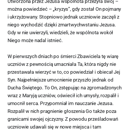
Utworzona przez Jezusa wspólnota przeżyła swój –
można powiedzieć – „kryzys”, gdy został On pojmany
i ukrzyżowany. Stopniowo jednak uczniowie zaczęli z
niego wychodzić dzięki zmartwychwstaniu Jezusa.
Gdy w nie uwierzyli, wiedzieli, że wspólnota wokół
Niego może nadal istnieć.
W pierwszych dniach po śmierci Zbawiciela tę wiarę
uczniów z pewnością umacniała Ta, która nigdy nie
przestawała wierzyć w to, co powiedział i obiecał Jej
Syn. Najpełniejsze umocnienie przyszło jednak od
Ducha Świętego. To On, zstępując na zgromadzonych
wraz z Maryją uczniów, oświecił ich umysły, rozpalił i
umocnił serca. Przypomniał im nauczanie Jezusa.
Rozpalił w nich pragnienie głoszenia Go także poza
granicami swojej ojczyzny. Z powodu prześladowań
uczniowie udawali się w nowe miejsca i tam