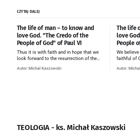
CZYTAJ DALEJ
The life of man – to know and
The life
love God. "The Credo of the
love God
People of God" of Paul VI
People o
Thus it is with faith and in hope that we
We believe
look forward to the resurrection of the
faithful of
dead, and the life of the world to come.
on earth, t
Autor: Michał Kaszowski
Autor: Micha
Blessed be God Thrice Holy. Amen. ←
purificatio
Back to Index Zobacz artykuł w starym
together f
serwisie →
believe th
merciful lo
TEOLOGIA - ks. Michał Kaszowski