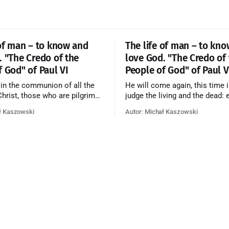
 of man – to know and
The life of man – to kn
. "The Credo of the
love God. "The Credo of
f God" of Paul VI
People of God" of Paul V
 in the communion of all the
He will come again, this time i
 Christ, those who are pilgrims
judge the living and the dead: 
he dead who are attaining their
according to his merits—thos
ł Kaszowski
Autor: Michał Kaszowski
n, and the blessed in heaven, all
responded to the love and pie
orming one Church; and we
going to eternal life, those wh
at in this communion the
refused them to the end going t
ve of God and His saints is
that is not