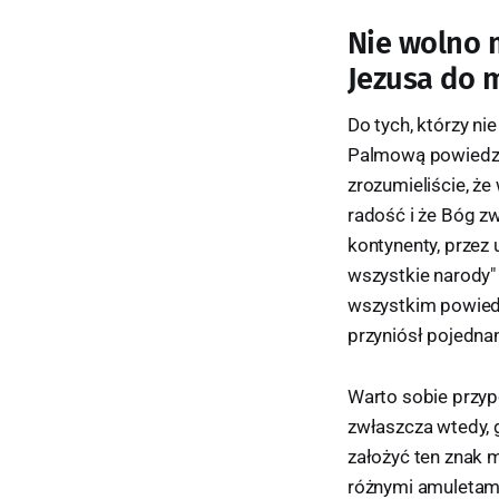
Nie wolno m
Jezusa do 
Do tych, którzy nie
Palmową powiedzia
zrozumieliście, że
radość i że Bóg zw
kontynenty, przez 
wszystkie narody"
wszystkim powiedzi
przyniósł pojedna
Warto sobie przyp
zwłaszcza wtedy, g
założyć ten znak m
różnymi amuletami