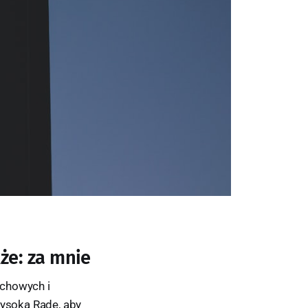
że: za mnie
uchowych i
Wysoką Radę, aby