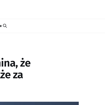
e
ina, że
że za