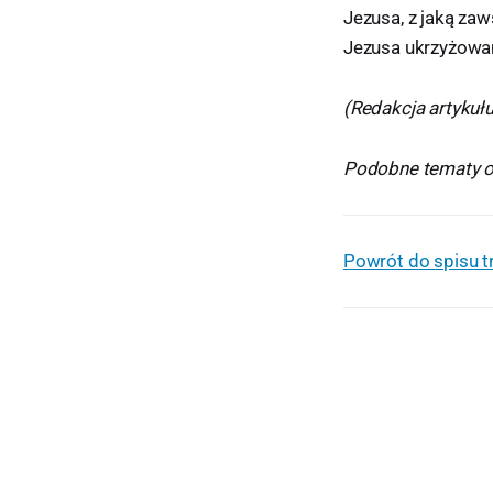
Jezusa, z jaką za
Jezusa ukrzyżowa
(Redakcja artykułu
Podobne tematy o
Powrót do spisu t