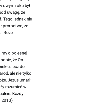
y w owym roku był
 pod uwagę, że
d. Tego jednak nie
ł proroctwo, że
eci Boże
limy o bolesnej
sobie, że On
iekła, lecz do
ód, ale nie tylko
oże. Jezus umarł
leży rozumieć w
ualnie. Każdy
3.2013)