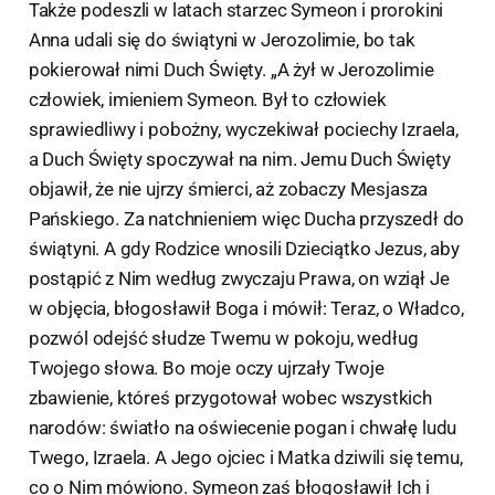
Także podeszli w latach starzec Symeon i prorokini
Anna udali się do świątyni w Jerozolimie, bo tak
pokierował nimi Duch Święty. „A żył w Jerozolimie
człowiek, imieniem Symeon. Był to człowiek
sprawiedliwy i pobożny, wyczekiwał pociechy Izraela,
a Duch Święty spoczywał na nim. Jemu Duch Święty
objawił, że nie ujrzy śmierci, aż zobaczy Mesjasza
Pańskiego. Za natchnieniem więc Ducha przyszedł do
świątyni. A gdy Rodzice wnosili Dzieciątko Jezus, aby
postąpić z Nim według zwyczaju Prawa, on wziął Je
w objęcia, błogosławił Boga i mówił: Teraz, o Władco,
pozwól odejść słudze Twemu w pokoju, według
Twojego słowa. Bo moje oczy ujrzały Twoje
zbawienie, któreś przygotował wobec wszystkich
narodów: światło na oświecenie pogan i chwałę ludu
Twego, Izraela. A Jego ojciec i Matka dziwili się temu,
co o Nim mówiono. Symeon zaś błogosławił Ich i