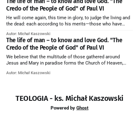
The life of man – to know and love God. "The
the merciful love of God and His saints is
Credo of the People of God" of Paul VI
He will come again, this time in glory, to judge the living and
the dead: each according to his merits—those who have
responded to the love and piety of God going to eternal life,
Autor: Michał Kaszowski
those who have refused them to the end going to the fire that
The life of man – to know and love God. "The
is not
Credo of the People of God" of Paul VI
We believe that the multitude of those gathered around
Jesus and Mary in paradise forms the Church of Heaven,
where in eternal beatitude they see God as He is, and where
Autor: Michał Kaszowski
they also, in different degrees, are associated with the holy
angels in the divine rule exercised by Christ in
TEOLOGIA - ks. Michał Kaszowski
Powered by
Ghost