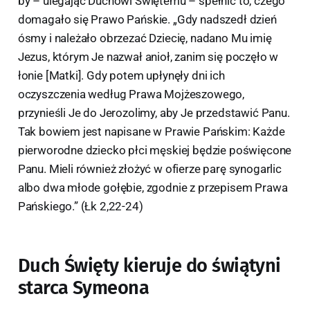
by – ulegając Duchowi Świętemu – spełnić to, czego
domagało się Prawo Pańskie. „Gdy nadszedł dzień
ósmy i należało obrzezać Dziecię, nadano Mu imię
Jezus, którym Je nazwał anioł, zanim się poczęło w
łonie [Matki]. Gdy potem upłynęły dni ich
oczyszczenia według Prawa Mojżeszowego,
przynieśli Je do Jerozolimy, aby Je przedstawić Panu.
Tak bowiem jest napisane w Prawie Pańskim: Każde
pierworodne dziecko płci męskiej będzie poświęcone
Panu. Mieli również złożyć w ofierze parę synogarlic
albo dwa młode gołębie, zgodnie z przepisem Prawa
Pańskiego.” (Łk 2,22-24)
Duch Święty kieruje do świątyni
starca Symeona