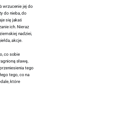
b wrzucenie jej do
ży do nieba, do
je się jakaś
anie ich. Nieraz
iemskiej nadziei,
iełda, akcje.
o, co sobie
pragnioną sławę,
przeniesienia tego
ego tego, co na
dale, które