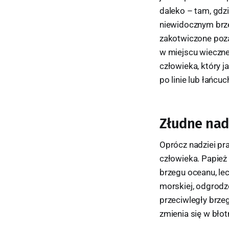
daleko – tam, gdzi
niewidocznym brzeg
zakotwiczone poz
w miejscu wiecznej
człowieka, który j
po linie lub łańcu
Złudne nad
Oprócz nadziei pra
człowieka. Papież
brzegu oceanu, le
morskiej, odgrodzon
przeciwległy brze
zmienia się w błot