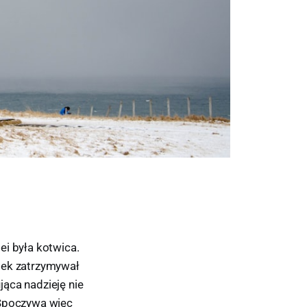
ei była kotwica.
tek zatrzymywał
jąca nadzieję nie
 Spoczywa więc