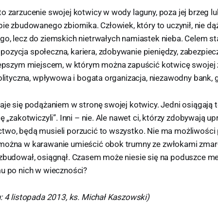
o zarzucenie swojej kotwicy w wody laguny, poza jej brzeg lu
bie zbudowanego zbiornika. Człowiek, który to uczynił, nie dą
o, lecz do ziemskich nietrwałych namiastek nieba. Celem sta
ozycja społeczna, kariera, zdobywanie pieniędzy, zabezpiecz
jlepszym miejscem, w którym można zapuścić kotwicę swojej z
polityczna, wpływowa i bogata organizacja, niezawodny bank, g
aje się podążaniem w stronę swojej kotwicy. Jedni osiągają t
ię „zakotwiczyli”. Inni – nie. Ale nawet ci, którzy zdobywają u
two, będą musieli porzucić to wszystko. Nie ma możliwości 
można w karawanie umieścić obok trumny ze zwłokami zmarł
 zbudował, osiągnął. Czasem może niesie się na poduszce me
mu po nich w wieczności?
: 4 listopada 2013, ks. Michał Kaszowski)