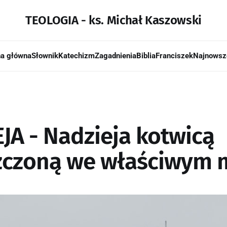
TEOLOGIA - ks. Michał Kaszowski
na główna
Słownik
Katechizm
Zagadnienia
Biblia
Franciszek
Najnowsz
JA - Nadzieja kotwicą
czoną we właściwym m