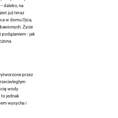
– daleko, na
est już teraz
ca w domu Ojca,
zbawionych. Życie
t podążaniem - jak
łożona.
, wytworzone przez
przeciwległym
ęścią wody
t to jednak
asem wysycha i