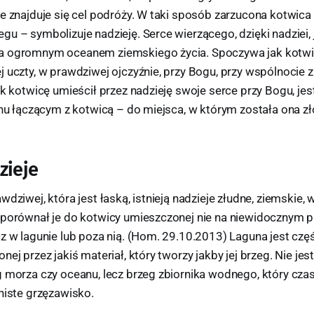
e znajduje się cel podróży. W taki sposób zarzucona kotwica 
u – symbolizuje nadzieję. Serce wierzącego, dzięki nadziei, j
a ogromnym oceanem ziemskiego życia. Spoczywa jak kotwi
 uczty, w prawdziwej ojczyźnie, przy Bogu, przy wspólnocie 
ak kotwicę umieścił przez nadzieję swoje serce przy Bogu, jes
chu łączącym z kotwicą – do miejsca, w którym została ona z
zieje
wdziwej, która jest łaską, istnieją nadzieje złudne, ziemskie
 porównał je do kotwicy umieszczonej nie na niewidocznym 
cz w lagunie lub poza nią. (Hom. 29.10.2013) Laguna jest cz
ej przez jakiś materiał, który tworzy jakby jej brzeg. Nie jes
g morza czy oceanu, lecz brzeg zbiornika wodnego, który cz
niste grzęzawisko.