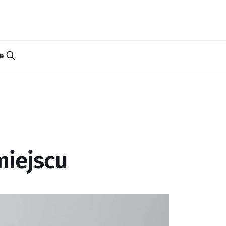
e
iejscu