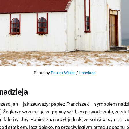
Photo by 
Patrick Wittke
 / 
Unsplash
nadzieja
rześcijan – jak zauważył papież Franciszek – symbolem nadzi
 Żeglarze wrzucali ją w głębiny wód, co powodowało, że sta
im fale i wichry. Papież zaznaczył jednak, że kotwica symbolizu
pod statkiem, lecz daleko, na przeciwległym brzegu oceanu.