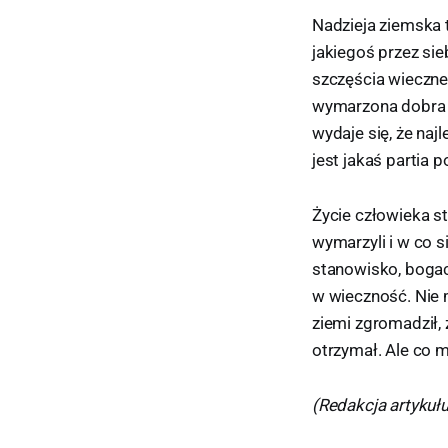
Nadzieja ziemska t
jakiegoś przez sie
szczęścia wieczneg
wymarzona dobra p
wydaje się, że na
jest jakaś partia 
Życie człowieka st
wymarzyli i w co s
stanowisko, bogac
w wieczność. Nie 
ziemi zgromadził,
otrzymał. Ale co 
(Redakcja artykułu