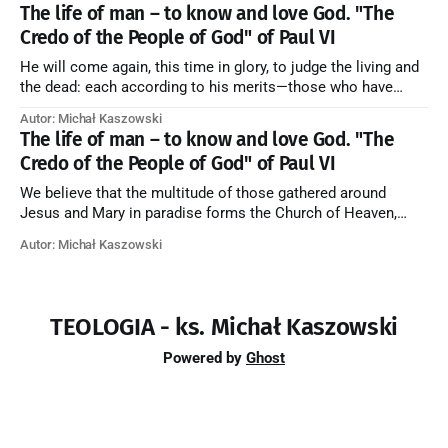
forming one Church; and we believe that in this communion
The life of man – to know and love God. "The
the merciful love of God and His saints is
Credo of the People of God" of Paul VI
He will come again, this time in glory, to judge the living and
the dead: each according to his merits—those who have
responded to the love and piety of God going to eternal life,
Autor: Michał Kaszowski
those who have refused them to the end going to the fire that
The life of man – to know and love God. "The
is not
Credo of the People of God" of Paul VI
We believe that the multitude of those gathered around
Jesus and Mary in paradise forms the Church of Heaven,
where in eternal beatitude they see God as He is, and where
Autor: Michał Kaszowski
they also, in different degrees, are associated with the holy
angels in the divine rule exercised by Christ in
TEOLOGIA - ks. Michał Kaszowski
Powered by
Ghost