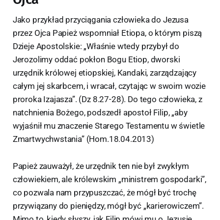
Jako przykład przyciągania człowieka do Jezusa
przez Ojca Papież wspomniał Etiopa, o którym piszą
Dzieje Apostolskie: „Właśnie wtedy przybył do
Jerozolimy oddać pokłon Bogu Etiop, dworski
urzędnik królowej etiopskiej, Kandaki, zarządzający
całym jej skarbcem, i wracał, czytając w swoim wozie
proroka Izajasza”. (Dz 8.27-28). Do tego człowieka, z
natchnienia Bożego, podszedł apostoł Filip, „aby
wyjaśnił mu znaczenie Starego Testamentu w świetle
Zmartwychwstania” (Hom.18.04.2013)
Papież zauważył, że urzędnik ten nie był zwykłym
człowiekiem, ale królewskim „ministrem gospodarki”,
co pozwala nam przypuszczać, że mógł być trochę
przywiązany do pieniędzy, mógł być „karierowiczem”.
Mimo to, kiedy słyszy, jak Filip mówi mu o Jezusie,