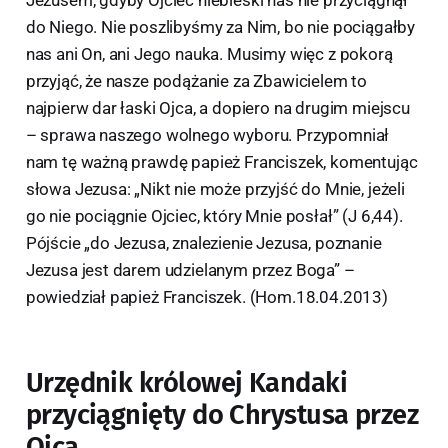
Jezusem, gdyby Ojciec niebieski nas nie przyciągnął
do Niego. Nie poszlibyśmy za Nim, bo nie pociągałby
nas ani On, ani Jego nauka. Musimy więc z pokorą
przyjąć, że nasze podążanie za Zbawicielem to
najpierw dar łaski Ojca, a dopiero na drugim miejscu
– sprawa naszego wolnego wyboru. Przypomniał
nam tę ważną prawdę papież Franciszek, komentując
słowa Jezusa: „Nikt nie może przyjść do Mnie, jeżeli
go nie pociągnie Ojciec, który Mnie posłał” (J 6,44).
Pójście „do Jezusa, znalezienie Jezusa, poznanie
Jezusa jest darem udzielanym przez Boga” –
powiedział papież Franciszek. (Hom.18.04.2013)
Urzędnik królowej Kandaki
przyciągnięty do Chrystusa przez
Ojca