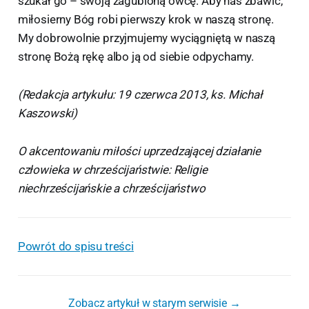
szukał go – swoją zagubioną owcę. Aby nas zbawić,
miłosierny Bóg robi pierwszy krok w naszą stronę.
My dobrowolnie przyjmujemy wyciągniętą w naszą
stronę Bożą rękę albo ją od siebie odpychamy.
(Redakcja artykułu: 19 czerwca 2013, ks. Michał
Kaszowski)
O akcentowaniu miłości uprzedzającej działanie
człowieka w chrześcijaństwie: Religie
niechrześcijańskie a chrześcijaństwo
Powrót do spisu treści
Zobacz artykuł w starym serwisie →