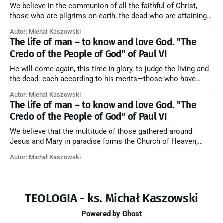
We believe in the communion of all the faithful of Christ,
those who are pilgrims on earth, the dead who are attaining
their purification, and the blessed in heaven, all together
Autor: Michał Kaszowski
forming one Church; and we believe that in this communion
The life of man – to know and love God. "The
the merciful love of God and His saints is
Credo of the People of God" of Paul VI
He will come again, this time in glory, to judge the living and
the dead: each according to his merits—those who have
responded to the love and piety of God going to eternal life,
Autor: Michał Kaszowski
those who have refused them to the end going to the fire that
The life of man – to know and love God. "The
is not
Credo of the People of God" of Paul VI
We believe that the multitude of those gathered around
Jesus and Mary in paradise forms the Church of Heaven,
where in eternal beatitude they see God as He is, and where
Autor: Michał Kaszowski
they also, in different degrees, are associated with the holy
angels in the divine rule exercised by Christ in
TEOLOGIA - ks. Michał Kaszowski
Powered by
Ghost