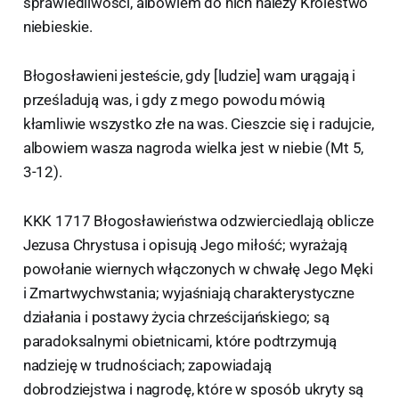
sprawiedliwości, albowiem do nich należy Królestwo
niebieskie.
Błogosławieni jesteście, gdy [ludzie] wam urągają i
prześladują was, i gdy z mego powodu mówią
kłamliwie wszystko złe na was. Cieszcie się i radujcie,
albowiem wasza nagroda wielka jest w niebie (Mt 5,
3-12).
KKK 1717 Błogosławieństwa odzwierciedlają oblicze
Jezusa Chrystusa i opisują Jego miłość; wyrażają
powołanie wiernych włączonych w chwałę Jego Męki
i Zmartwychwstania; wyjaśniają charakterystyczne
działania i postawy życia chrześcijańskiego; są
paradoksalnymi obietnicami, które podtrzymują
nadzieję w trudnościach; zapowiadają
dobrodziejstwa i nagrodę, które w sposób ukryty są