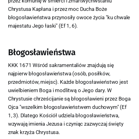
przez komunię w śmierci i zmartwychwstaniu
Chrystusa Kapłana i przez moc Ducha Boże
błogosławieństwa przynosiły owoce życia "ku chwale
majestatu Jego łaski" (Ef 1, 6).
Błogosławieństwa
KKK 1671 Wśród sakramentaliów znajdują się
najpierw błogosławieństwa (osób, posiłków,
przedmiotów, miejsc). Każde błogosławieństwo jest
uwielbieniem Boga i modlitwą o Jego dary. W
Chrystusie chrześcijanie są błogosławieni przez Boga
Ojca "wszelkim błogosławieństwem duchowym" (Ef
1, 3). Dlatego Kościół udziela błogosławieństwa,
wzywają imienia Jezusa i czyniąc zazwyczaj święty
znak krzyża Chrystusa.