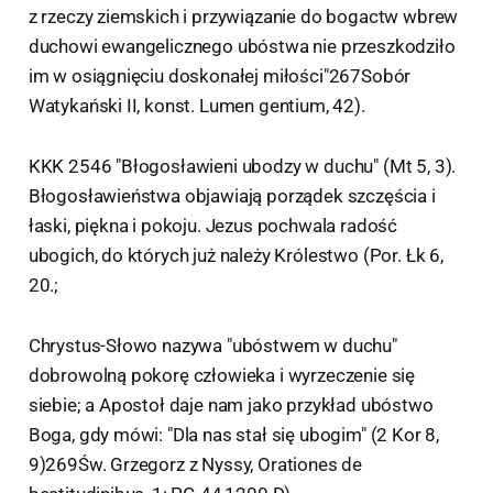
z rzeczy ziemskich i przywiązanie do bogactw wbrew
duchowi ewangelicznego ubóstwa nie przeszkodziło
im w osiągnięciu doskonałej miłości"267Sobór
Watykański II, konst. Lumen gentium, 42).
KKK 2546 "Błogosławieni ubodzy w duchu" (Mt 5, 3).
Błogosławieństwa objawiają porządek szczęścia i
łaski, piękna i pokoju. Jezus pochwala radość
ubogich, do których już należy Królestwo (Por. Łk 6,
20.;
Chrystus-Słowo nazywa "ubóstwem w duchu"
dobrowolną pokorę człowieka i wyrzeczenie się
siebie; a Apostoł daje nam jako przykład ubóstwo
Boga, gdy mówi: "Dla nas stał się ubogim" (2 Kor 8,
9)269Św. Grzegorz z Nyssy, Orationes de