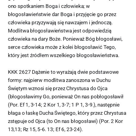
ono spotkaniem Boga i człowieka; w
błogosławieństwie dar Boga i przyjęcie go przez
człowieka przyzywają się nawzajem i jednoczą.
Modlitwa błogosławieństwa jest odpowiedzią
człowieka na dary Boże. Ponieważ Bóg błogosławi,
serce człowieka może z kolei błogosławić Tego,
który jest źródłem wszelkiego błogosławieństwa.
KKK 2627 Dążenie to wyrażają dwie podstawowe
formy: najpierw modlitwa zanoszona w Duchu
Świętym wznosi się przez Chrystusa do Ojca
(błogosławimy Go, ponieważ On nas pobłogosławił
(Por. Ef 1, 3-14; 2 Kor 1, 3-7; 1 P 1, 3-9.), następnie
błaga o łaskę Ducha Świętego, który przez Chrystusa
zstępuje od Ojca (to On nas błogosławi) (Por. 2 Kor
13,13; Rz 15, 5-6. 13; Ef 6, 23-24).