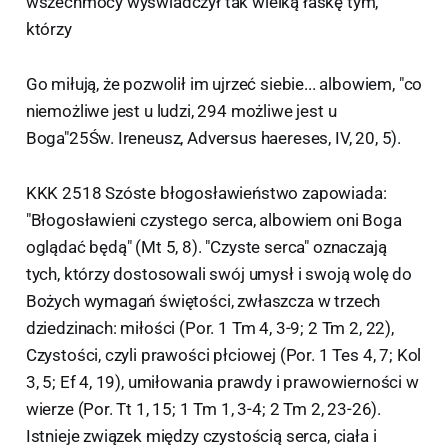
wszechmocy wyświadczył tak wielką łaskę tym,
którzy
Go miłują, że pozwolił im ujrzeć siebie... albowiem, "co
niemożliwe jest u ludzi, 294 możliwe jest u
Boga"25Św. Ireneusz, Adversus haereses, IV, 20, 5).
KKK 2518 Szóste błogosławieństwo zapowiada:
"Błogosławieni czystego serca, albowiem oni Boga
oglądać będą" (Mt 5, 8). "Czyste serca" oznaczają
tych, którzy dostosowali swój umysł i swoją wolę do
Bożych wymagań świętości, zwłaszcza w trzech
dziedzinach: miłości (Por. 1 Tm 4, 3-9; 2 Tm 2, 22),
Czystości, czyli prawości płciowej (Por. 1 Tes 4, 7; Kol
3, 5; Ef 4, 19), umiłowania prawdy i prawowierności w
wierze (Por. Tt 1, 15; 1 Tm 1, 3-4; 2 Tm 2, 23-26).
Istnieje związek między czystością serca, ciała i