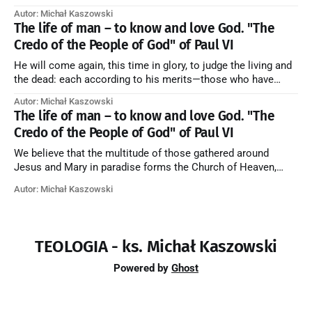
their purification, and the blessed in heaven, all together
Autor: Michał Kaszowski
forming one Church; and we believe that in this communion
The life of man – to know and love God. "The
the merciful love of God and His saints is
Credo of the People of God" of Paul VI
He will come again, this time in glory, to judge the living and
the dead: each according to his merits—those who have
responded to the love and piety of God going to eternal life,
Autor: Michał Kaszowski
those who have refused them to the end going to the fire that
The life of man – to know and love God. "The
is not
Credo of the People of God" of Paul VI
We believe that the multitude of those gathered around
Jesus and Mary in paradise forms the Church of Heaven,
where in eternal beatitude they see God as He is, and where
Autor: Michał Kaszowski
they also, in different degrees, are associated with the holy
angels in the divine rule exercised by Christ in
TEOLOGIA - ks. Michał Kaszowski
Powered by
Ghost