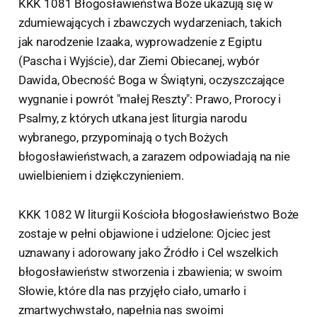
KKK 1081 Błogosławieństwa Boże ukazują się w
zdumiewających i zbawczych wydarzeniach, takich
jak narodzenie Izaaka, wyprowadzenie z Egiptu
(Pascha i Wyjście), dar Ziemi Obiecanej, wybór
Dawida, Obecność Boga w Świątyni, oczyszczające
wygnanie i powrót "małej Reszty": Prawo, Prorocy i
Psalmy, z których utkana jest liturgia narodu
wybranego, przypominają o tych Bożych
błogosławieństwach, a zarazem odpowiadają na nie
uwielbieniem i dziękczynieniem.
KKK 1082 W liturgii Kościoła błogosławieństwo Boże
zostaje w pełni objawione i udzielone: Ojciec jest
uznawany i adorowany jako Źródło i Cel wszelkich
błogosławieństw stworzenia i zbawienia; w swoim
Słowie, które dla nas przyjęło ciało, umarło i
zmartwychwstało, napełnia nas swoimi