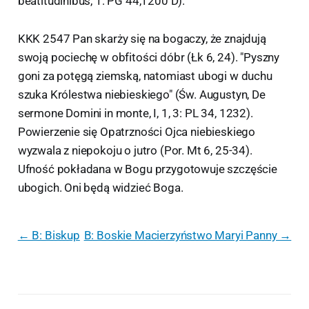
beatitudinibus, 1: PG 44,1200 D).
KKK 2547 Pan skarży się na bogaczy, że znajdują
swoją pociechę w obfitości dóbr (Łk 6, 24). "Pyszny
goni za potęgą ziemską, natomiast ubogi w duchu
szuka Królestwa niebieskiego" (Św. Augustyn, De
sermone Domini in monte, I, 1, 3: PL 34, 1232).
Powierzenie się Opatrzności Ojca niebieskiego
wyzwala z niepokoju o jutro (Por. Mt 6, 25-34).
Ufność pokładana w Bogu przygotowuje szczęście
ubogich. Oni będą widzieć Boga.
← B: Biskup
B: Boskie Macierzyństwo Maryi Panny →