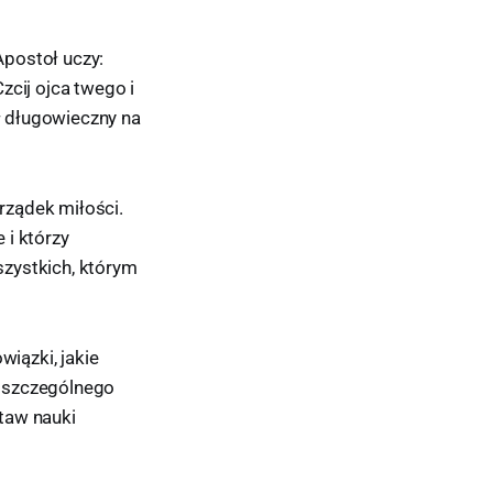
Apostoł uczy:
zcij ojca twego i
ył długowieczny na
rządek miłości.
 i którzy
zystkich, którym
iązki, jakie
ą szczególnego
taw nauki