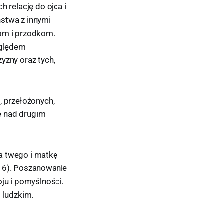
h relację do ojca i
ństwa z innymi
kom i przodkom.
zględem
zny oraz tych,
, przełożonych,
ę nad drugim
a twego i matkę
, 16). Poszanowanie
u i pomyślności.
 ludzkim.