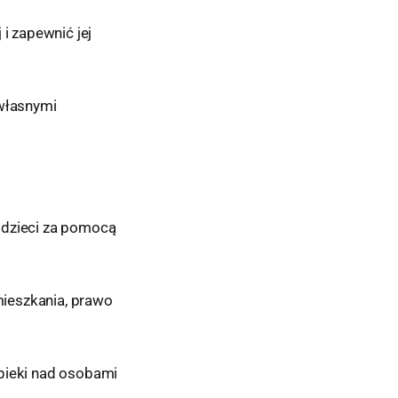
i zapewnić jej
 własnymi
 dzieci za pomocą
mieszkania, prawo
pieki nad osobami