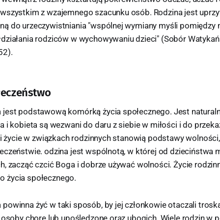
 wszystkim z wzajemnego szacunku osób. Rodzina jest uprz
ną do urzeczywistniania "wspólnej wymiany myśli pomiędzy
działania rodziców w wychowywaniu dzieci" (Sobór Watykańsk
52).
łeczeństwo
jest podstawową komórką życia społecznego. Jest naturaln
 i kobieta są wezwani do daru z siebie w miłości i do przeka
ć i życie w związkach rodzinnych stanowią podstawy wolności
eczeństwie. odzina jest wspólnotą, w której od dzieciństwa 
, zacząć czcić Boga i dobrze używać wolności. Życie rodzinn
 życia społecznego.
powinna żyć w taki sposób, by jej członkowie otaczali tros
, osoby chore lub upośledzone oraz ubogich. Wiele rodzin w