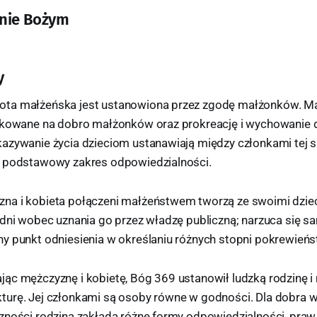
anie Bożym
y
ta małżeńska jest ustanowiona przez zgodę małżonków. Ma
nkowane na dobro małżonków oraz prokreację i wychowanie d
azywanie życia dzieciom ustanawiają między członkami tej s
i podstawowy zakres odpowiedzialności.
a i kobieta połączeni małżeństwem tworzą ze swoimi dzieć
edni wobec uznania go przez władzę publiczną; narzuca się s
y punkt odniesienia w określaniu różnych stopni pokrewieńs
ąc mężczyznę i kobietę, Bóg 369 ustanowił ludzką rodzinę i n
urę. Jej członkami są osoby równe w godności. Dla dobra 
zności rodzina zakłada różne formy odpowiedzialności, praw