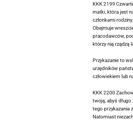
KKK 2199 Czwarte p
matki, która jest
członkami rodziny
Obejmuje wreszci
pracodawców, pod
którzy nią rządzą l
Przykazanie to wsk
urzędników państw
człowiekiem lub n
KKK 2200 Zachowyw
twoją, abyś długo 
tego przykazania 
Natomiast niezac