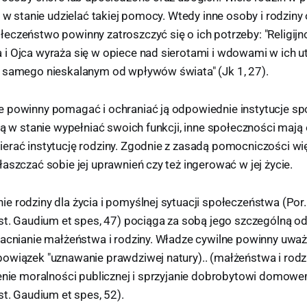
t w stanie udzielać takiej pomocy. Wtedy inne osoby i rodzin
eczeństwo powinny zatroszczyć się o ich potrzeby: "Religijno
i Ojca wyraża się w opiece nad sierotami i wdowami w ich ut
 samego nieskalanym od wpływów świata" (Jk 1, 27).
 powinny pomagać i ochraniać ją odpowiednie instytucje sp
są w stanie wypełniać swoich funkcji, inne społeczności maj
erać instytucję rodziny. Zgodnie z zasadą pomocniczości w
aszczać sobie jej uprawnień czy też ingerować w jej życie.
e rodziny dla życia i pomyślnej sytuacji społeczeństwa (Por
nst. Gaudium et spes, 47) pociąga za sobą jego szczególną 
macnianie małżeństwa i rodziny. Władze cywilne powinny uwa
wiązek "uznawanie prawdziwej natury).. (małżeństwa i rodzin
żenie moralności publicznej i sprzyjanie dobrobytowi domowe
st. Gaudium et spes, 52).