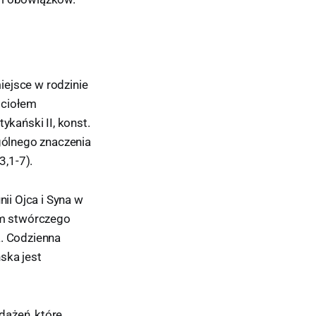
iejsce w rodzinie
ściołem
ykański II, konst.
ególnego znaczenia
3,1-7).
ii Ojca i Syna w
iem stwórczego
a. Codzienna
ska jest
dążeń, które