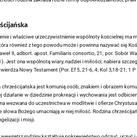
ścijańska
nie i właściwe urzeczywistnienie wspólnoty kościelnej ma m
 która również z tego powodu może i powinna nazywać się Ko
ł II, adbort. apost. Familiaris consortio, 21; por. Sobór Wat
. Jest ona wspólnotą wiary, nadziei i miłości; nabiera szcz
twierdza Nowy Testament (Por. Ef 5, 21-6, 4; Kol 3,18-21; 1 P 
chrześcijańska jest komunią osób, znakiem i obrazem komun
j działanie w dziedzinie prokreacji i wychowania jest odbic
 ona wezwana do uczestnictwa w modlitwie i ofierze Chrystus
ie słowa Bożego umacniają w niej miłość. Rodzina chrześcijań
lizacji i misji.
wewnątrz rodziny kształtują pokrewieństwo odczuć, uczuć i 