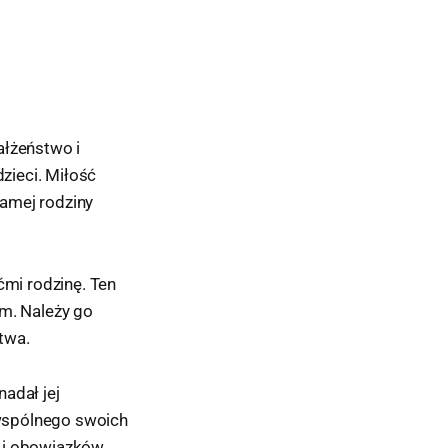
łżeństwo i
zieci. Miłość
amej rodziny
mi rodzinę. Ten
am. Należy go
twa.
adał jej
wspólnego swoich
 i obowiązków.