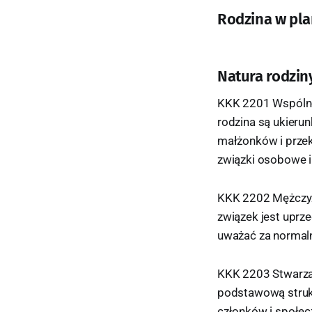
Rodzina w pl
Natura rodzin
KKK 2201 Wspólno
rodzina są ukieru
małżonków i przek
związki osobowe 
KKK 2202 Mężczyzn
związek jest uprz
uważać za normaln
KKK 2203 Stwarzaj
podstawową strukt
członków i społec