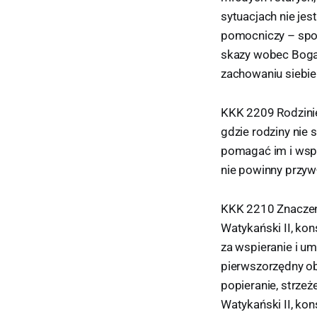
sytuacjach nie jes
pomocniczy – społ
skazy wobec Boga 
zachowaniu siebie
KKK 2209 Rodzinie
gdzie rodziny nie 
pomagać im i wspi
nie powinny przywł
KKK 2210 Znaczeni
Watykański II, ko
za wspieranie i u
pierwszorzędny obo
popieranie, strze
Watykański II, kon