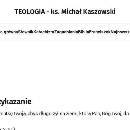
TEOLOGIA - ks. Michał Kaszowski
na główna
Słownik
Katechizm
Zagadnienia
Biblia
Franciszek
Najnowsz
zykazanie
 matkę twoją, abyś długo żył na ziemi, którą Pan, Bóg twój, da 
 2, 51)