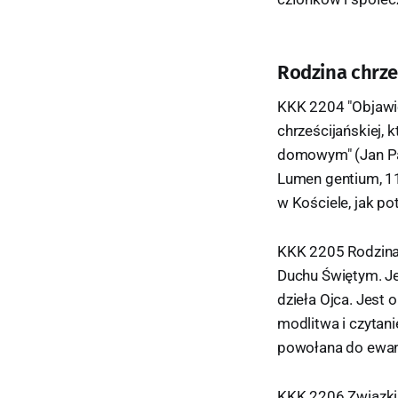
Rodzina chrze
KKK 2204 "Objawie
chrześcijańskiej,
domowym" (Jan Pawe
Lumen gentium, 11)
w Kościele, jak po
KKK 2205 Rodzina 
Duchu Świętym. Je
dzieła Ojca. Jest
modlitwa i czytan
powołana do ewange
KKK 2206 Związki 