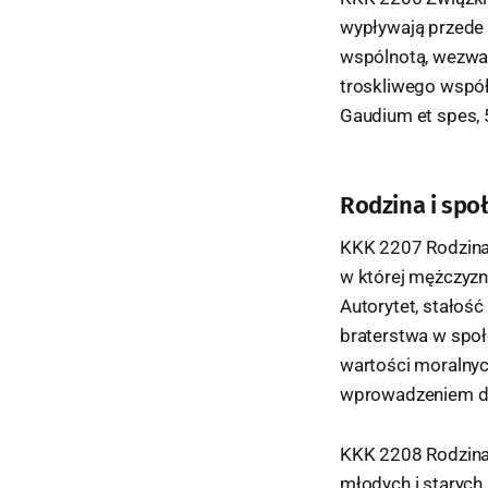
wypływają przede
wspólnotą, wezwa
troskliwego współ
Gaudium et spes, 
Rodzina i spo
KKK 2207 Rodzina 
w której mężczyzna
Autorytet, stałoś
braterstwa w społ
wartości moralnych
wprowadzeniem do
KKK 2208 Rodzina 
młodych i starych