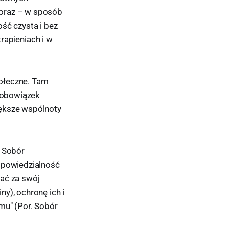
y oraz – w sposób
ść czysta i bez
rapieniach i w
ołeczne. Tam
ą obowiązek
iększe wspólnoty
. Sobór
odpowiedzialność
żać za swój
y), ochronę ich i
mu" (Por. Sobór