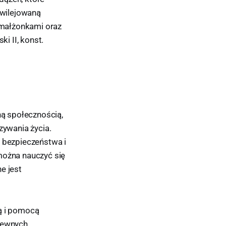
ywilejowaną
 małżonkami oraz
i II, konst.
ą społecznością,
zywania życia.
, bezpieczeństwa i
można nauczyć się
e jest
ką i pomocą
 pewnych