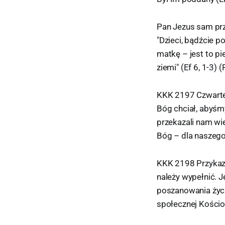
Pan Jezus sam prz
"Dzieci, bądźcie p
matkę – jest to pi
ziemi" (Ef 6, 1-3) 
KKK 2197 Czwarte 
Bóg chciał, abyśm
przekazali nam wi
Bóg – dla naszego 
KKK 2198 Przykaza
należy wypełnić. 
poszanowania życi
społecznej Kościo