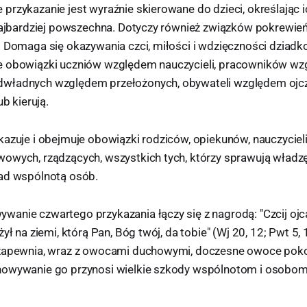
rzykazanie jest wyraźnie skierowane do dzieci, określając ic
 najbardziej powszechna. Dotyczy również związków pokrewie
. Domaga się okazywania czci, miłości i wdzięczności dziad
e obowiązki uczniów względem nauczycieli, pracowników w
władnych względem przełożonych, obywateli względem ojczy
ub kierują.
azuje i obejmuje obowiązki rodziców, opiekunów, nauczycieli
owych, rządzących, wszystkich tych, którzy sprawują władz
ad wspólnotą osób.
anie czwartego przykazania łączy się z nagrodą: "Czcij ojc
żył na ziemi, którą Pan, Bóg twój, da tobie" (Wj 20, 12; Pwt 5
zapewnia, wraz z owocami duchowymi, doczesne owoce pokoj
howywanie go przynosi wielkie szkody wspólnotom i osobom