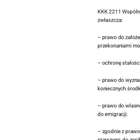
KKK 2211 Wspólnot
zwłaszcza:
– prawo do założe
przekonaniami mora
– ochronę stałości 
– prawo do wyznaw
koniecznych środkó
– prawo do własno
do emigracji;
– zgodnie z praw
starszymi, do zasi