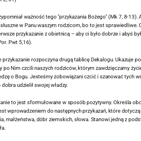
ypomniał ważność tego "przykazania Bożego" (Mk 7, 8-13). 
osłuszne w Panu waszym rodzicom, bo to jest sprawiedliwe. C
erwsze przykazanie z obietnicą – aby ci było dobrze i abyś b
(Por. Pwt 5,16).
przykazanie rozpoczyna drugą tablicę Dekalogu. Ukazuje po
y po Nim czcili naszych rodziców, którym zawdzięczamy życie
edzę o Bogu. Jesteśmy zobowiązani czcić i szanować tych ws
dobra udzielił swojej władzy.
nie to jest sformułowane w sposób pozytywny. Określa obow
Jest wprowadzeniem do następnych przykazań, które dotycz
a, małżeństwa, dóbr ziemskich, słowa. Stanowi jedną z pods
ła.