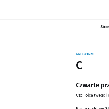
Stro
KATECHIZM
C
Czwarte pr
Czcij ojca twego i
Był im poddany (Łk