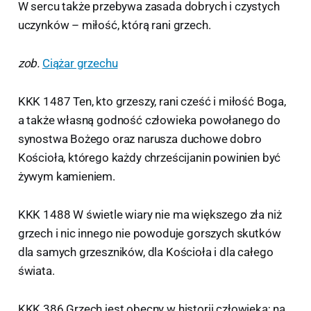
W sercu także przebywa zasada dobrych i czystych
uczynków – miłość, którą rani grzech.
zob.
Ciążar grzechu
KKK 1487 Ten, kto grzeszy, rani cześć i miłość Boga,
a także własną godność człowieka powołanego do
synostwa Bożego oraz narusza duchowe dobro
Kościoła, którego każdy chrześcijanin powinien być
żywym kamieniem.
KKK 1488 W świetle wiary nie ma większego zła niż
grzech i nic innego nie powoduje gorszych skutków
dla samych grzeszników, dla Kościoła i dla całego
świata.
KKK 386 Grzech jest obecny w historii człowieka; na