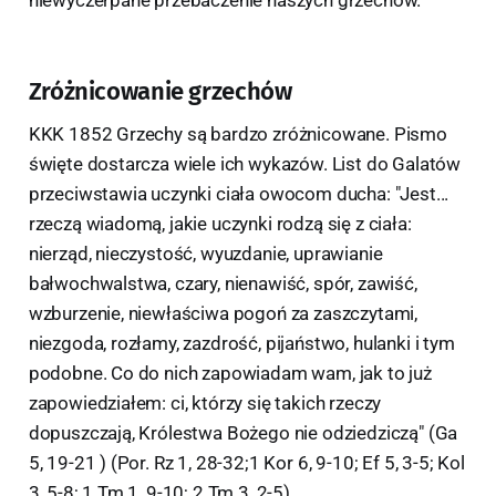
Zróżnicowanie grzechów
KKK 1852 Grzechy są bardzo zróżnicowane. Pismo
święte dostarcza wiele ich wykazów. List do Galatów
przeciwstawia uczynki ciała owocom ducha: "Jest...
rzeczą wiadomą, jakie uczynki rodzą się z ciała:
nierząd, nieczystość, wyuzdanie, uprawianie
bałwochwalstwa, czary, nienawiść, spór, zawiść,
wzburzenie, niewłaściwa pogoń za zaszczytami,
niezgoda, rozłamy, zazdrość, pijaństwo, hulanki i tym
podobne. Co do nich zapowiadam wam, jak to już
zapowiedziałem: ci, którzy się takich rzeczy
dopuszczają, Królestwa Bożego nie odziedziczą" (Ga
5, 19-21 ) (Por. Rz 1, 28-32;1 Kor 6, 9-10; Ef 5, 3-5; Kol
3, 5-8; 1 Tm 1, 9-10; 2 Tm 3, 2-5).