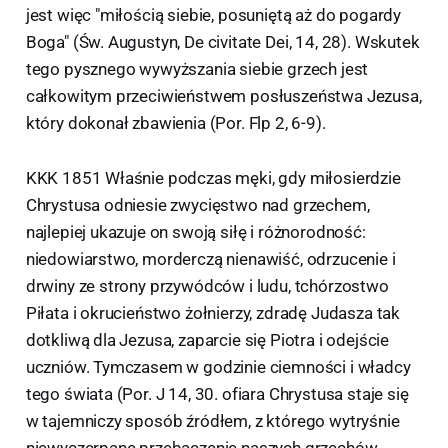
jest więc "miłością siebie, posuniętą aż do pogardy
Boga" (Św. Augustyn, De civitate Dei, 14, 28). Wskutek
tego pysznego wywyższania siebie grzech jest
całkowitym przeciwieństwem posłuszeństwa Jezusa,
który dokonał zbawienia (Por. Flp 2, 6-9).
KKK 1851 Właśnie podczas męki, gdy miłosierdzie
Chrystusa odniesie zwycięstwo nad grzechem,
najlepiej ukazuje on swoją siłę i różnorodność:
niedowiarstwo, morderczą nienawiść, odrzucenie i
drwiny ze strony przywódców i ludu, tchórzostwo
Piłata i okrucieństwo żołnierzy, zdradę Judasza tak
dotkliwą dla Jezusa, zaparcie się Piotra i odejście
uczniów. Tymczasem w godzinie ciemności i władcy
tego świata (Por. J 14, 30. ofiara Chrystusa staje się
w tajemniczy sposób źródłem, z którego wytryśnie
niewyczerpane przebaczenie naszych grzechów.