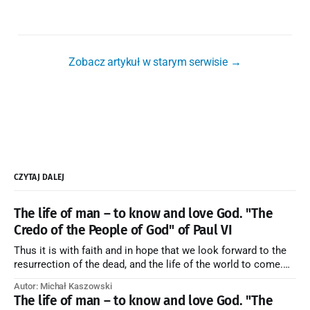
Zobacz artykuł w starym serwisie →
CZYTAJ DALEJ
The life of man – to know and love God. "The
Credo of the People of God" of Paul VI
Thus it is with faith and in hope that we look forward to the
resurrection of the dead, and the life of the world to come.
Blessed be God Thrice Holy. Amen. ← Back to Index Zobacz
Autor: Michał Kaszowski
artykuł w starym serwisie →
The life of man – to know and love God. "The