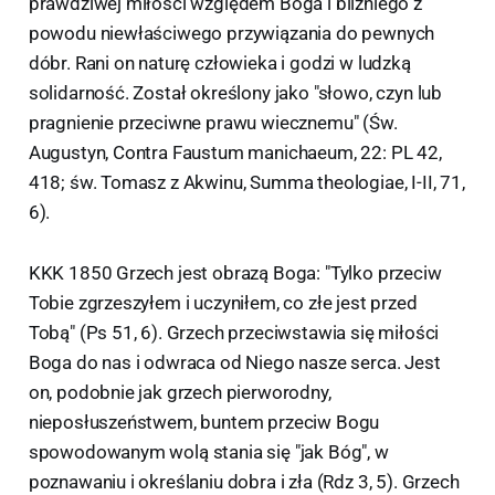
prawdziwej miłości względem Boga i bliźniego z
powodu niewłaściwego przywiązania do pewnych
dóbr. Rani on naturę człowieka i godzi w ludzką
solidarność. Został określony jako "słowo, czyn lub
pragnienie przeciwne prawu wiecznemu" (Św.
Augustyn, Contra Faustum manichaeum, 22: PL 42,
418; św. Tomasz z Akwinu, Summa theologiae, I-II, 71,
6).
KKK 1850 Grzech jest obrazą Boga: "Tylko przeciw
Tobie zgrzeszyłem i uczyniłem, co złe jest przed
Tobą" (Ps 51, 6). Grzech przeciwstawia się miłości
Boga do nas i odwraca od Niego nasze serca. Jest
on, podobnie jak grzech pierworodny,
nieposłuszeństwem, buntem przeciw Bogu
spowodowanym wolą stania się "jak Bóg", w
poznawaniu i określaniu dobra i zła (Rdz 3, 5). Grzech