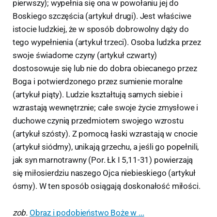
pierwszy); wypełnia się ona w powołaniu jej do
Boskiego szczęścia (artykuł drugi). Jest właściwe
istocie ludzkiej, że w sposób dobrowolny dąży do
tego wypełnienia (artykuł trzeci). Osoba ludzka przez
swoje świadome czyny (artykuł czwarty)
dostosowuje się lub nie do dobra obiecanego przez
Boga i potwierdzonego przez sumienie moralne
(artykuł piąty). Ludzie kształtują samych siebie i
wzrastają wewnętrznie; całe swoje życie zmysłowe i
duchowe czynią przedmiotem swojego wzrostu
(artykuł szósty). Z pomocą łaski wzrastają w cnocie
(artykuł siódmy), unikają grzechu, a jeśli go popełnili,
jak syn marnotrawny (Por. Łk I 5,11-31) powierzają
się miłosierdziu naszego Ojca niebieskiego (artykuł
ósmy). W ten sposób osiągają doskonałość miłości.
zob.
Obraz i podobieństwo Boże w ...