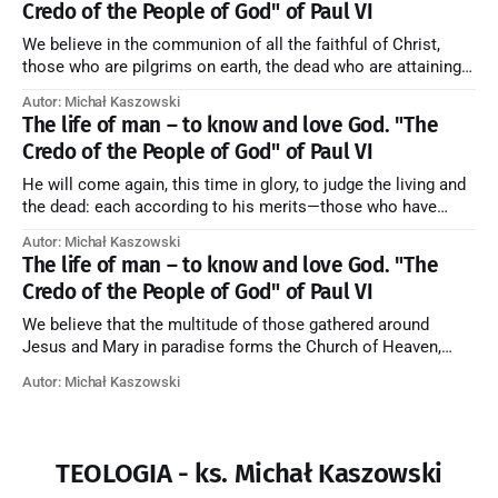
Credo of the People of God" of Paul VI
We believe in the communion of all the faithful of Christ,
those who are pilgrims on earth, the dead who are attaining
their purification, and the blessed in heaven, all together
Autor: Michał Kaszowski
forming one Church; and we believe that in this communion
The life of man – to know and love God. "The
the merciful love of God and His saints is
Credo of the People of God" of Paul VI
He will come again, this time in glory, to judge the living and
the dead: each according to his merits—those who have
responded to the love and piety of God going to eternal life,
Autor: Michał Kaszowski
those who have refused them to the end going to the fire that
The life of man – to know and love God. "The
is not
Credo of the People of God" of Paul VI
We believe that the multitude of those gathered around
Jesus and Mary in paradise forms the Church of Heaven,
where in eternal beatitude they see God as He is, and where
Autor: Michał Kaszowski
they also, in different degrees, are associated with the holy
angels in the divine rule exercised by Christ in
TEOLOGIA - ks. Michał Kaszowski