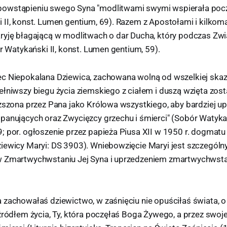
owstąpieniu swego Syna "modlitwami swymi wspierała pocz
 II, konst. Lumen gentium, 69). Razem z Apostołami i kilkom
ryję błagającą w modlitwach o dar Ducha, który podczas Zwi
ór Watykański II, konst. Lumen gentium, 59).
c Niepokalana Dziewica, zachowana wolną od wszelkiej skaz
ełniwszy biegu życia ziemskiego z ciałem i duszą wzięta zos
yższona przez Pana jako Królowa wszystkiego, aby bardziej u
panujących oraz Zwycięzcy grzechu i śmierci" (Sobór Watykańs
; por. ogłoszenie przez papieża Piusa XII w 1950 r. dogmat
iewicy Maryi: DS 3903). Wniebowzięcie Maryi jest szczegól
w Zmartwychwstaniu Jej Syna i uprzedzeniem zmartwychwsta
 zachowałaś dziewictwo, w zaśnięciu nie opuściłaś świata, 
 źródłem życia, Ty, która poczęłaś Boga Żywego, a przez swoj