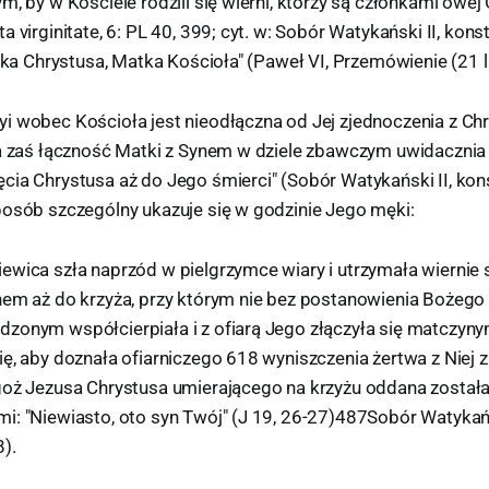
m, by w Kościele rodzili się wierni, którzy są członkami owej
a virginitate, 6: PL 40, 399; cyt. w: Sobór Watykański II, kon
atka Chrystusa, Matka Kościoła" (Paweł VI, Przemówienie (21 
i wobec Kościoła jest nieodłączna od Jej zjednoczenia z Ch
Ta zaś łączność Matki z Synem w dziele zbawczym uwidacznia 
cia Chrystusa aż do Jego śmierci" (Sobór Watykański II, ko
posób szczególny ukazuje się w godzinie Jego męki:
ewica szła naprzód w pielgrzymce wiary i utrzymała wiernie
em aż do krzyża, przy którym nie bez postanowienia Bożego s
zonym współcierpiała i z ofiarą Jego złączyła się matczyn
ę, aby doznała ofiarniczego 618 wyniszczenia żertwa z Niej 
goż Jezusa Chrystusa umierającego na krzyżu oddana została
i: "Niewiasto, oto syn Twój" (J 19, 26-27)487Sobór Watykańsk
).