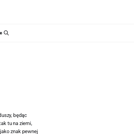
e
duszy, będąc
k tu na ziemi,
 jako znak pewnej