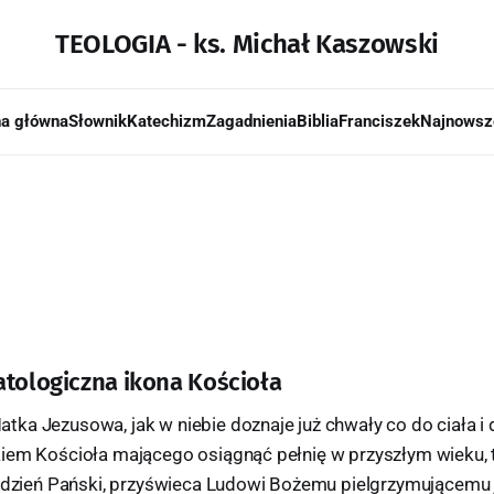
TEOLOGIA - ks. Michał Kaszowski
na główna
Słownik
Katechizm
Zagadnienia
Biblia
Franciszek
Najnowsz
atologiczna ikona Kościoła
ka Jezusowa, jak w niebie doznaje już chwały co do ciała i 
iem Kościoła mającego osiągnąć pełnię w przyszłym wieku, ta
e dzień Pański, przyświeca Ludowi Bożemu pielgrzymującemu