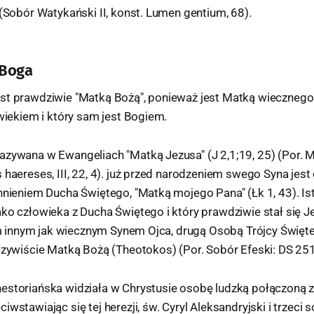
 (Sobór Watykański II, konst. Lumen gentium, 68).
 Boga
st prawdziwie "Matką Bożą", ponieważ jest Matką wiecznego
owiekiem i który sam jest Bogiem.
zywana w Ewangeliach "Matką Jezusa" (J 2,1;19, 25) (Por. Mt
 haereses, III, 22, 4). już przed narodzeniem swego Syna jes
hnieniem Ducha Świętego, "Matką mojego Pana" (Łk 1, 43). Ist
ako człowieka z Ducha Świętego i który prawdziwie stał się 
kim innym jak wiecznym Synem Ojca, drugą Osobą Trójcy Święte
czywiście Matką Bożą (Theotokos) (Por. Sobór Efeski: DS 251
estoriańska widziała w Chrystusie osobę ludzką połączoną
iwstawiając się tej herezji, św. Cyryl Aleksandryjski i trzec