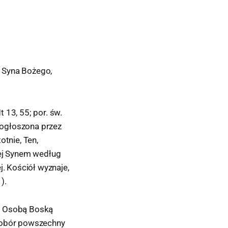
 Syna Bożego,
 13, 55; por. św.
t ogłoszona przez
otnie, Ten,
Jej Synem według
j. Kościół wyznaje,
).
 z Osobą Boską
i sobór powszechny