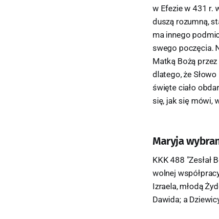
w Efezie w 431 r. 
duszą rozumną, st
ma innego podmiot
swego poczęcia. Na
Matką Bożą przez 
dlatego, że Słowo 
święte ciało obda
się, jak się mówi, 
Maryja wybra
KKK 488 "Zesłał Bó
wolnej współpracy
Izraela, młodą Żyd
Dawida; a Dziewicy