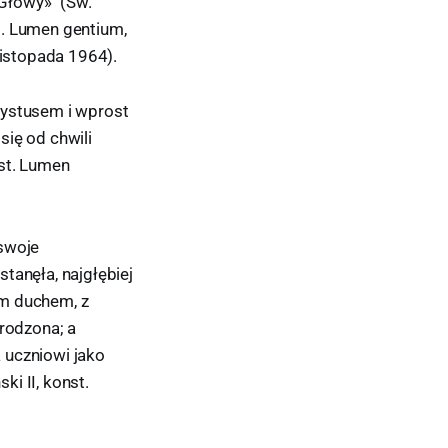
 Głowy»" (Św.
st. Lumen gentium,
listopada 1964).
rystusem i wprost
się od chwili
nst. Lumen
 swoje
tanęła, najgłębiej
ym duchem, z
zrodzona; a
 uczniowi jako
i II, konst.