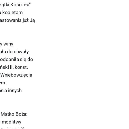
ątki Kościoła"
a kobietami
astowania już Ją
y winy
tała do chwały
podobniła się do
ki II, konst.
u Wniebowzięcia
nym
nia innych
o Matko Boża:
e modlitwy