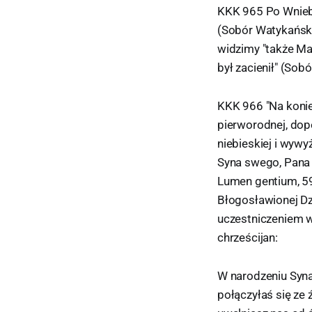
KKK 965 Po Wnieb
(Sobór Watykański
widzimy "także Ma
był zacienił" (Sob
KKK 966 "Na konie
pierworodnej, dop
niebieskiej i wyw
Syna swego, Pana 
Lumen gentium, 59
Błogosławionej Dz
uczestniczeniem 
chrześcijan:
W narodzeniu Syna
połączyłaś się ze