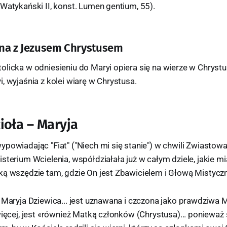
Watykański II, konst. Lumen gentium, 55).
ana z Jezusem Chrystusem
licka w odniesieniu do Maryi opiera się na wierze w Chrystus
, wyjaśnia z kolei wiarę w Chrystusa.
ioła – Maryja
powiadając "Fiat" ("Niech mi się stanie") w chwili Zwiastowa
sterium Wcielenia, współdziałała już w całym dziele, jakie mi
ką wszędzie tam, gdzie On jest Zbawicielem i Głową Mistyczn
 Maryja Dziewica... jest uznawana i czczona jako prawdziwa 
więcej, jest «również Matką członków (Chrystusa)... ponieważ