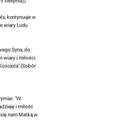
5 sierpnia)).
ła, kontynuuje w
e wiary Ludu
swego Syna, do
wiary i miłości.
Kościoła" (Sobór
wymiar. "W
dzieję i miłość
a się nam Matką w