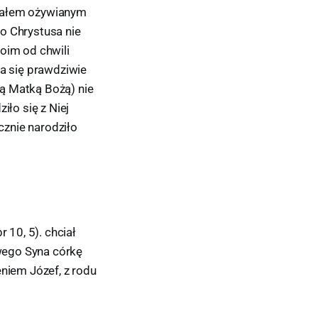
 ciałem ożywianym
o Chrystusa nie
oim od chwili
ła się prawdziwie
ą Matką Bożą) nie
iło się z Niej
znie narodziło
 10, 5). chciał
wego Syna córkę
eniem Józef, z rodu