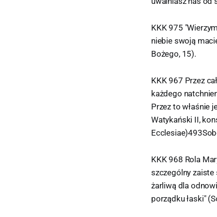
uwalniasz nas od ś
KKK 975 "Wierzymy
niebie swoją maci
Bożego, 15).
KKK 967 Przez cał
każdego natchnien
Przez to właśnie 
Watykański II, kon
Ecclesiae)493Sobó
KKK 968 Rola Mary
szczególny zaiste
żarliwą dla odnow
porządku łaski" (S