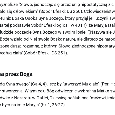
wyznali, że "Słowo, jednocząc się przez unię hipostatyczną z
ało się człowiekiem" (Sobór Efeski: DS 250). Człowieczeństw
u niż Boska Osoba Syna Bożego, który przyjął je i uczynił sw
 tej podstawie Sobór Efeski ogłosił w 431 r). że Maryja sta
ludzkie poczęcie Syna Bożego w swoim łonie: "(Nazywa się J
Boże wzięło od Niej swoją Boską naturę, ale dlatego że narodz
rzone duszą rozumną, z którym Słowo zjednoczone hipostatyc
według ciała" (Sobór Efeski: DS 251).
na przez Boga
g Syna swego" (Ga 4, 4), lecz by "utworzyć Mu ciało" (Por. Hbr
 stworzenia. W tym celu Bóg odwiecznie wybrał na Matkę s
ówkę z Nazaretu w Galilei, Dziewicę poślubioną "mężowi, imi
 było na imię Maryja" (Łk 1, 26-27).