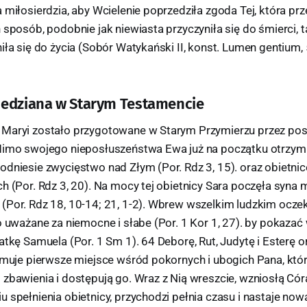
 miłosierdzia, aby Wcielenie poprzedziła zgoda Tej, która pr
 sposób, podobnie jak niewiasta przyczyniła się do śmierci, 
iła się do życia (Sobór Watykański II, konst. Lumen gentium, 5
iedziana w Starym Testamencie
Maryi zostało przygotowane w Starym Przymierzu przez posł
Mimo swojego nieposłuszeństwa Ewa już na początku otrzymu
odniesie zwycięstwo nad Złym (Por. Rdz 3, 15). oraz obietnic
ch (Por. Rdz 3, 20). Na mocy tej obietnicy Sara poczęła syn
(Por. Rdz 18, 10-14; 21, 1-2). Wbrew wszelkim ludzkim ocz
o uważane za niemocne i słabe (Por. 1 Kor 1, 27). by pokazać
atkę Samuela (Por. 1 Sm 1). 64 Deborę, Rut, Judytę i Esterę o
jmuje pierwsze miejsce wśród pokornych i ubogich Pana, któr
zbawienia i dostępują go. Wraz z Nią wreszcie, wzniosłą Cór
u spełnienia obietnicy, przychodzi pełnia czasu i nastaje no