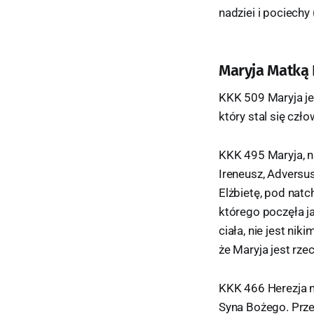
nadziei i pociechy
Maryja Matką
KKK 509 Maryja je
który stal się czł
KKK 495 Maryja, na
Ireneusz, Adversus
Elżbietę, pod natc
którego poczęła j
ciała, nie jest ni
że Maryja jest rze
KKK 466 Herezja n
Syna Bożego. Przec