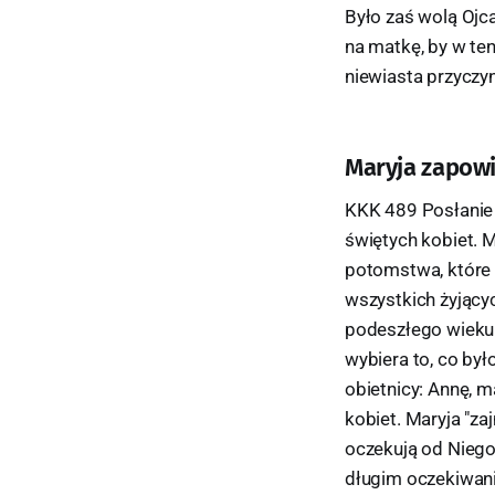
Było zaś wolą Ojca
na matkę, by w ten
niewiasta przyczyn
Maryja zapow
KKK 489 Posłanie 
świętych kobiet. 
potomstwa, które 
wszystkich żyjący
podeszłego wieku 
wybiera to, co był
obietnicy: Annę, m
kobiet. Maryja "za
oczekują od Niego 
długim oczekiwani