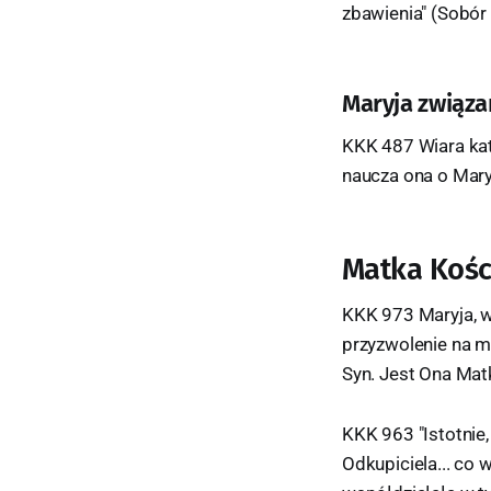
zbawienia" (Sobór 
Maryja związ
KKK 487 Wiara kato
naucza ona o Maryi
Matka Kośc
KKK 973 Maryja, wy
przyzwolenie na mi
Syn. Jest Ona Mat
KKK 963 "Istotnie,
Odkupiciela... co 