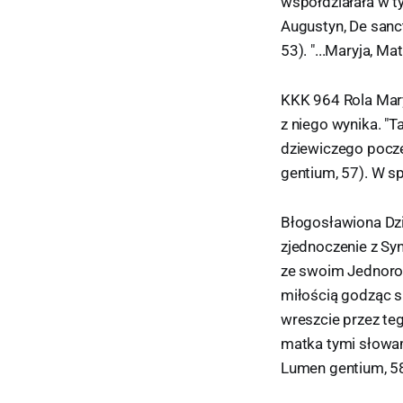
współdziałała w ty
Augustyn, De sanct
53). "...Maryja, M
KKK 964 Rola Mary
z niego wynika. "
dziewiczego poczę
gentium, 57). W s
Błogosławiona Dzi
zjednoczenie z Syn
ze swoim Jednorod
miłością godząc si
wreszcie przez te
matka tymi słowam
Lumen gentium, 58