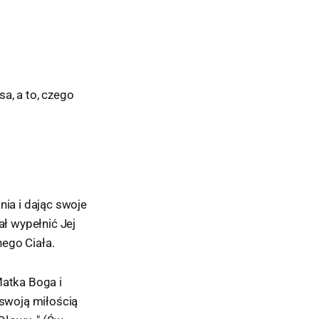
a, a to, czego
nia i dając swoje
ał wypełnić Jej
ego Ciała.
Matka Boga i
 swoją miłością