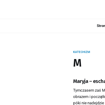
Stro
KATECHIZM
M
Maryja – esch
Tymczasem zaś Mat
obrazem i początk
póki nie nadejdzi