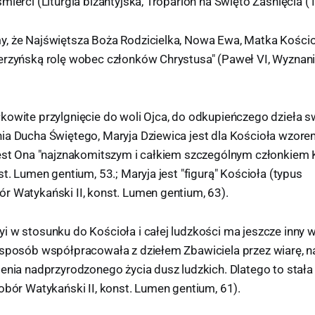
mierci (Liturgia bizantyjska, Troparion na Święto Zaśnięcia (1
, że Najświętsza Boża Rodzicielka, Nowa Ewa, Matka Kościo
erzyńską rolę wobec członków Chrystusa" (Paweł VI, Wyznani
kowite przylgnięcie do woli Ojca, do odkupieńczego dzieła 
ia Ducha Świętego, Maryja Dziewica jest dla Kościoła wzorem 
jest Ona "najznakomitszym i całkiem szczególnym członkiem 
st. Lumen gentium, 53.; Maryja jest "figurą" Kościoła (typus
r Watykański II, konst. Lumen gentium, 63).
i w stosunku do Kościoła i całej ludzkości ma jeszcze inny 
 sposób współpracowała z dziełem Zbawiciela przez wiarę, na
ienia nadprzyrodzonego życia dusz ludzkich. Dlatego to stał
obór Watykański II, konst. Lumen gentium, 61).