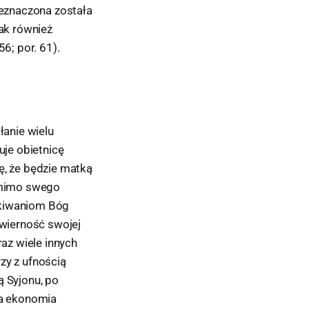
zeznaczona została
tak również
6; por. 61).
anie wielu
je obietnicę
ę, że będzie matką
a mimo swego
ekiwaniom Bóg
 wierność swojej
raz wiele innych
zy z ufnością
ą Syjonu, po
wa ekonomia