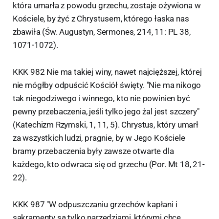
która umarła z powodu grzechu, zostaje ożywiona w
Kościele, by żyć z Chrystusem, którego łaska nas
zbawiła (Św. Augustyn, Sermones, 214, 11: PL 38,
1071-1072).
KKK 982 Nie ma takiej winy, nawet najcięższej, której
nie mógłby odpuścić Kościół święty. "Nie ma nikogo
tak niegodziwego i winnego, kto nie powinien być
pewny przebaczenia, jeśli tylko jego żal jest szczery"
(Katechizm Rzymski, 1, 11, 5). Chrystus, który umarł
za wszystkich ludzi, pragnie, by w Jego Kościele
bramy przebaczenia były zawsze otwarte dla
każdego, kto odwraca się od grzechu (Por. Mt 18, 21-
22).
KKK 987 "W odpuszczaniu grzechów kapłani i
sakramenty są tylko narzędziami, którymi chce