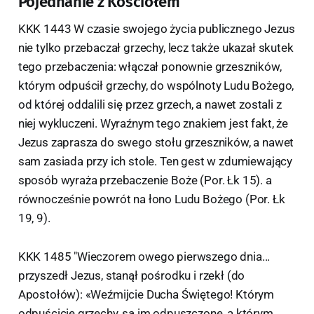
Pojednanie z Kościołem
KKK 1443 W czasie swojego życia publicznego Jezus
nie tylko przebaczał grzechy, lecz także ukazał skutek
tego przebaczenia: włączał ponownie grzeszników,
którym odpuścił grzechy, do wspólnoty Ludu Bożego,
od której oddalili się przez grzech, a nawet zostali z
niej wykluczeni. Wyraźnym tego znakiem jest fakt, że
Jezus zaprasza do swego stołu grzeszników, a nawet
sam zasiada przy ich stole. Ten gest w zdumiewający
sposób wyraża przebaczenie Boże (Por. Łk 15). a
równocześnie powrót na łono Ludu Bożego (Por. Łk
19, 9).
KKK 1485 "Wieczorem owego pierwszego dnia...
przyszedł Jezus, stanął pośrodku i rzekł (do
Apostołów): «Weźmijcie Ducha Świętego! Którym
odpuścicie grzechy, są im odpuszczone, a którym