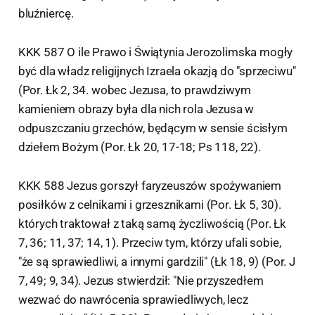
bluźniercę.
KKK 587 O ile Prawo i Świątynia Jerozolimska mogły
być dla władz religijnych Izraela okazją do "sprzeciwu"
(Por. Łk 2, 34. wobec Jezusa, to prawdziwym
kamieniem obrazy była dla nich rola Jezusa w
odpuszczaniu grzechów, będącym w sensie ścisłym
dziełem Bożym (Por. Łk 20, 17-18; Ps 118, 22).
KKK 588 Jezus gorszył faryzeuszów spożywaniem
posiłków z celnikami i grzesznikami (Por. Łk 5, 30).
których traktował z taką samą życzliwością (Por. Łk
7, 36; 11, 37; 14, 1). Przeciw tym, którzy ufali sobie,
"że są sprawiedliwi, a innymi gardzili" (Łk 18, 9) (Por. J
7, 49; 9, 34). Jezus stwierdził: "Nie przyszedłem
wezwać do nawrócenia sprawiedliwych, lecz