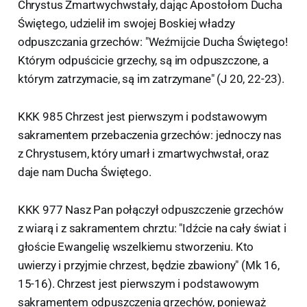
Chrystus Zmartwychwstały, dając Apostołom Ducha
Świętego, udzielił im swojej Boskiej władzy
odpuszczania grzechów: "Weźmijcie Ducha Świętego!
Którym odpuścicie grzechy, są im odpuszczone, a
którym zatrzymacie, są im zatrzymane" (J 20, 22-23).
KKK 985 Chrzest jest pierwszym i podstawowym
sakramentem przebaczenia grzechów: jednoczy nas
z Chrystusem, który umarł i zmartwychwstał, oraz
daje nam Ducha Świętego.
KKK 977 Nasz Pan połączył odpuszczenie grzechów
z wiarą i z sakramentem chrztu: "Idźcie na cały świat i
głoście Ewangelię wszelkiemu stworzeniu. Kto
uwierzy i przyjmie chrzest, będzie zbawiony" (Mk 16,
15-16). Chrzest jest pierwszym i podstawowym
sakramentem odpuszczenia grzechów, ponieważ