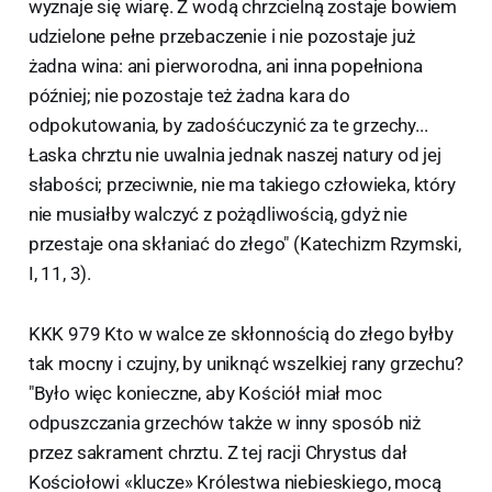
wyznaje się wiarę. Z wodą chrzcielną zostaje bowiem
udzielone pełne przebaczenie i nie pozostaje już
żadna wina: ani pierworodna, ani inna popełniona
później; nie pozostaje też żadna kara do
odpokutowania, by zadośćuczynić za te grzechy...
Łaska chrztu nie uwalnia jednak naszej natury od jej
słabości; przeciwnie, nie ma takiego człowieka, który
nie musiałby walczyć z pożądliwością, gdyż nie
przestaje ona skłaniać do złego" (Katechizm Rzymski,
I, 11, 3).
KKK 979 Kto w walce ze skłonnością do złego byłby
tak mocny i czujny, by uniknąć wszelkiej rany grzechu?
"Było więc konieczne, aby Kościół miał moc
odpuszczania grzechów także w inny sposób niż
przez sakrament chrztu. Z tej racji Chrystus dał
Kościołowi «klucze» Królestwa niebieskiego, mocą