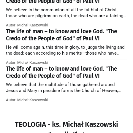
Credo of the People of God" of Paul VI
We believe in the communion of all the faithful of Christ,
those who are pilgrims on earth, the dead who are attaining
their purification, and the blessed in heaven, all together
Autor: Michał Kaszowski
forming one Church; and we believe that in this communion
The life of man – to know and love God. "The
the merciful love of God and His saints is
Credo of the People of God" of Paul VI
He will come again, this time in glory, to judge the living and
the dead: each according to his merits—those who have
responded to the love and piety of God going to eternal life,
Autor: Michał Kaszowski
those who have refused them to the end going to the fire that
The life of man – to know and love God. "The
is not
Credo of the People of God" of Paul VI
We believe that the multitude of those gathered around
Jesus and Mary in paradise forms the Church of Heaven,
where in eternal beatitude they see God as He is, and where
Autor: Michał Kaszowski
they also, in different degrees, are associated with the holy
angels in the divine rule exercised by Christ in
TEOLOGIA - ks. Michał Kaszowski