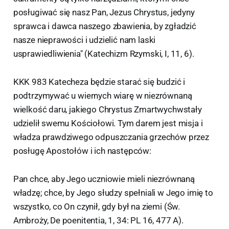
posługiwać się nasz Pan, Jezus Chrystus, jedyny
sprawca i dawca naszego zbawienia, by zgładzić
nasze nieprawości i udzielić nam laski
usprawiedliwienia" (Katechizm Rzymski, I, 11, 6).
KKK 983 Katecheza będzie starać się budzić i
podtrzymywać u wiernych wiarę w niezrównaną
wielkość daru, jakiego Chrystus Zmartwychwstały
udzielił swemu Kościołowi. Tym darem jest misja i
władza prawdziwego odpuszczania grzechów przez
posługę Apostołów i ich następców:
Pan chce, aby Jego uczniowie mieli niezrównaną
władzę; chce, by Jego słudzy spełniali w Jego imię to
wszystko, co On czynił, gdy był na ziemi (Św.
Ambroży, De poenitentia, 1, 34: PL 16, 477 A).