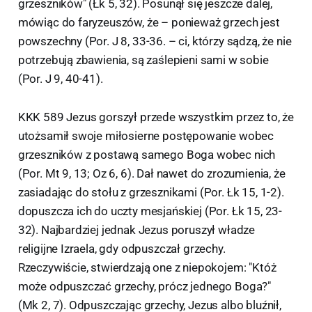
grzeszników" (Łk 5, 32). Posunął się jeszcze dalej,
mówiąc do faryzeuszów, że – ponieważ grzech jest
powszechny (Por. J 8, 33-36. – ci, którzy sądzą, że nie
potrzebują zbawienia, są zaślepieni sami w sobie
(Por. J 9, 40-41).
KKK 589 Jezus gorszył przede wszystkim przez to, że
utożsamił swoje miłosierne postępowanie wobec
grzeszników z postawą samego Boga wobec nich
(Por. Mt 9, 13; Oz 6, 6). Dał nawet do zrozumienia, że
zasiadając do stołu z grzesznikami (Por. Łk 15, 1-2).
dopuszcza ich do uczty mesjańskiej (Por. Łk 15, 23-
32). Najbardziej jednak Jezus poruszył władze
religijne Izraela, gdy odpuszczał grzechy.
Rzeczywiście, stwierdzają one z niepokojem: "Któż
może odpuszczać grzechy, prócz jednego Boga?"
(Mk 2, 7). Odpuszczając grzechy, Jezus albo bluźnił,