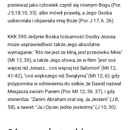
ponieważ jako człowiek czynił się równym Bogu (Por.
J 5,18;10, 33). albo mówił prawdę, a Jego Osoba
uobecniała i objawiała imię Boże (Por. J 17, 6. 26).
KKK 590 Jedynie Boska tożsamość Osoby Jezusa
może usprawiedliwić także Jego absolutne
wymaganie: "Kto nie jest ze Mną, jest przeciwko Mnie"
(Mt 12, 30), a także Jego słowa, że w Nim "jest coś
więcej niż Jonasz... coś więcej niż Salomon" (Mt 12,
41-42), "coś większego niż Świątynia" (Mt 12, 6); gdy
przypomina w odniesieniu do siebie, że Dawid nazwał
Mesjasza swoim Panem (Por. Mt 12, 36. 37). i gdy
stwierdza: "Zanim Abraham stał się, Ja Jestem" (J 8,
58), a nawet: "Ja i Ojciec jedno jesteśmy" (J 10, 30).