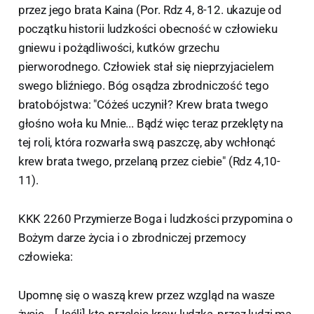
przez jego brata Kaina (Por. Rdz 4, 8-12. ukazuje od
początku historii ludzkości obecność w człowieku
gniewu i pożądliwości, kutków grzechu
pierworodnego. Człowiek stał się nieprzyjacielem
swego bliźniego. Bóg osądza zbrodniczość tego
bratobójstwa: "Cóżeś uczynił? Krew brata twego
głośno woła ku Mnie... Bądź więc teraz przeklęty na
tej roli, która rozwarła swą paszczę, aby wchłonąć
krew brata twego, przelaną przez ciebie" (Rdz 4,10-
11).
KKK 2260 Przymierze Boga i ludzkości przypomina o
Bożym darze życia i o zbrodniczej przemocy
człowieka:
Upomnę się o waszą krew przez wzgląd na wasze
życie... [Jeśli] kto przeleje krew ludzką, przez ludzi ma