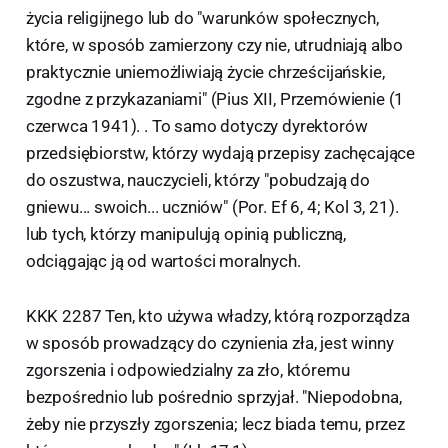
życia religijnego lub do "warunków społecznych,
które, w sposób zamierzony czy nie, utrudniają albo
praktycznie uniemożliwiają życie chrześcijańskie,
zgodne z przykazaniami" (Pius XII, Przemówienie (1
czerwca 1941). . To samo dotyczy dyrektorów
przedsiębiorstw, którzy wydają przepisy zachęcające
do oszustwa, nauczycieli, którzy "pobudzają do
gniewu... swoich... uczniów" (Por. Ef 6, 4; Kol 3, 21).
lub tych, którzy manipulują opinią publiczną,
odciągając ją od wartości moralnych.
KKK 2287 Ten, kto używa władzy, którą rozporządza
w sposób prowadzący do czynienia zła, jest winny
zgorszenia i odpowiedzialny za zło, któremu
bezpośrednio lub pośrednio sprzyjał. "Niepodobna,
żeby nie przyszły zgorszenia; lecz biada temu, przez