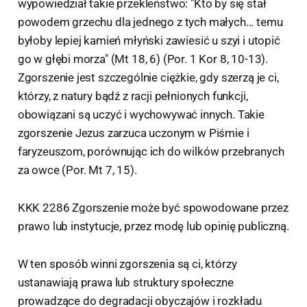
wypowiedział takie przekleństwo: "Kto by się stał
powodem grzechu dla jednego z tych małych... temu
byłoby lepiej kamień młyński zawiesić u szyi i utopić
go w głębi morza" (Mt 18, 6) (Por. 1 Kor 8, 10-13).
Zgorszenie jest szczególnie ciężkie, gdy szerzą je ci,
którzy, z natury bądź z racji pełnionych funkcji,
obowiązani są uczyć i wychowywać innych. Takie
zgorszenie Jezus zarzuca uczonym w Piśmie i
faryzeuszom, porównując ich do wilków przebranych
za owce (Por. Mt 7, 15).
KKK 2286 Zgorszenie może być spowodowane przez
prawo lub instytucje, przez modę lub opinię publiczną.
W ten sposób winni zgorszenia są ci, którzy
ustanawiają prawa lub struktury społeczne
prowadzące do degradacji obyczajów i rozkładu