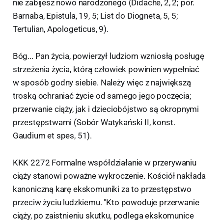
nie zabijesz nowo narodzonego (Didache, 2, 2; por.
Barnaba, Epistula, 19, 5; List do Diogneta, 5, 5;
Tertulian, Apologeticus, 9).
Bóg... Pan życia, powierzył ludziom wzniosłą posługę
strzeżenia życia, którą człowiek powinien wypełniać
w sposób godny siebie. Należy więc z największą
troską ochraniać życie od samego jego poczęcia;
przerwanie ciąży, jak i dzieciobójstwo są okropnymi
przestępstwami (Sobór Watykański II, konst.
Gaudium et spes, 51).
KKK 2272 Formalne współdziałanie w przerywaniu
ciąży stanowi poważne wykroczenie. Kościół nakłada
kanoniczną karę ekskomuniki za to przestępstwo
przeciw życiu ludzkiemu. "Kto powoduje przerwanie
ciąży, po zaistnieniu skutku, podlega ekskomunice