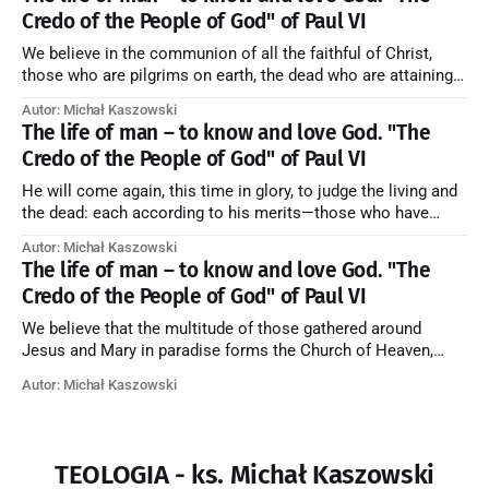
Credo of the People of God" of Paul VI
We believe in the communion of all the faithful of Christ,
those who are pilgrims on earth, the dead who are attaining
their purification, and the blessed in heaven, all together
Autor: Michał Kaszowski
forming one Church; and we believe that in this communion
The life of man – to know and love God. "The
the merciful love of God and His saints is
Credo of the People of God" of Paul VI
He will come again, this time in glory, to judge the living and
the dead: each according to his merits—those who have
responded to the love and piety of God going to eternal life,
Autor: Michał Kaszowski
those who have refused them to the end going to the fire that
The life of man – to know and love God. "The
is not
Credo of the People of God" of Paul VI
We believe that the multitude of those gathered around
Jesus and Mary in paradise forms the Church of Heaven,
where in eternal beatitude they see God as He is, and where
Autor: Michał Kaszowski
they also, in different degrees, are associated with the holy
angels in the divine rule exercised by Christ in
TEOLOGIA - ks. Michał Kaszowski