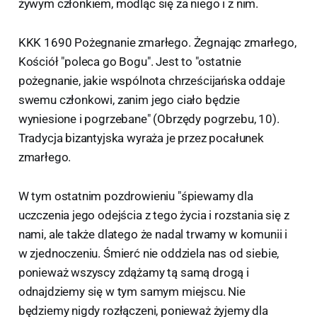
żywym członkiem, modląc się za niego i z nim.
KKK 1690 Pożegnanie zmarłego. Żegnając zmarłego,
Kościół "poleca go Bogu". Jest to "ostatnie
pożegnanie, jakie wspólnota chrześcijańska oddaje
swemu członkowi, zanim jego ciało będzie
wyniesione i pogrzebane" (Obrzędy pogrzebu, 10).
Tradycja bizantyjska wyraża je przez pocałunek
zmarłego.
W tym ostatnim pozdrowieniu "śpiewamy dla
uczczenia jego odejścia z tego życia i rozstania się z
nami, ale także dlatego że nadal trwamy w komunii i
w zjednoczeniu. Śmierć nie oddziela nas od siebie,
ponieważ wszyscy zdążamy tą samą drogą i
odnajdziemy się w tym samym miejscu. Nie
będziemy nigdy rozłączeni, ponieważ żyjemy dla