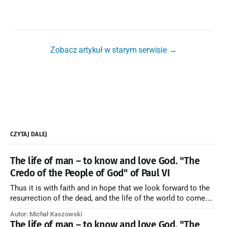
Zobacz artykuł w starym serwisie →
CZYTAJ DALEJ
The life of man – to know and love God. "The
Credo of the People of God" of Paul VI
Thus it is with faith and in hope that we look forward to the
resurrection of the dead, and the life of the world to come.
Blessed be God Thrice Holy. Amen. ← Back to Index Zobacz
Autor: Michał Kaszowski
artykuł w starym serwisie →
The life of man – to know and love God. "The