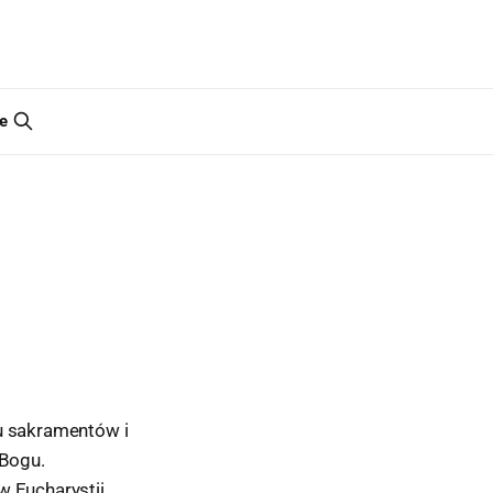
e
u sakramentów i
 Bogu.
w Eucharystii,