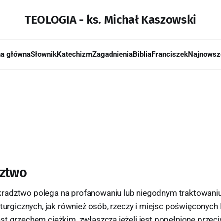
TEOLOGIA - ks. Michał Kaszowski
na główna
Słownik
Katechizm
Zagadnienia
Biblia
Franciszek
Najnowsz
ztwo
radztwo polega na profanowaniu lub niegodnym traktowani
iturgicznych, jak również osób, rzeczy i miejsc poświęconych
t grzechem ciężkim, zwłaszcza jeżeli jest popełnione przeci