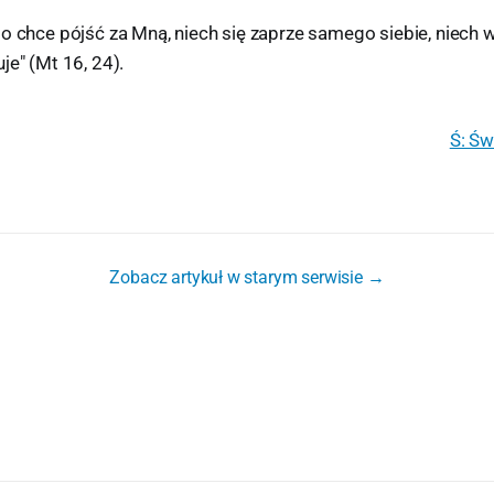
o chce pójść za Mną, niech się zaprze samego siebie, niech 
je" (Mt 16, 24).
Ś: Św
Zobacz artykuł w starym serwisie →