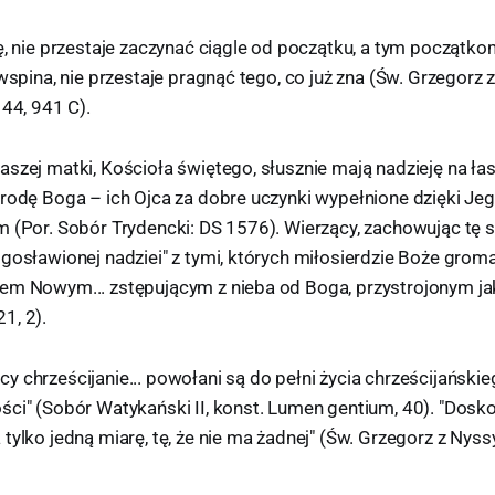
ę, nie przestaje zaczynać ciągle od początku, a tym początk
 wspina, nie przestaje pragnąć tego, co już zna (Św. Grzegorz 
 44, 941 C).
aszej matki, Kościoła świętego, słusznie mają nadzieję na ł
grodę Boga – ich Ojca za dobre uczynki wypełnione dzięki Je
m (Por. Sobór Trydencki: DS 1576). Wierzący, zachowując tę 
gosławionej nadziei" z tymi, których miłosierdzie Boże grom
em Nowym... zstępującym z nieba od Boga, przystrojonym jak 
1, 2).
 chrześcijanie... powołani są do pełni życia chrześcijańskie
ści" (Sobór Watykański II, konst. Lumen gentium, 40). "Dosk
tylko jedną miarę, tę, że nie ma żadnej" (Św. Grzegorz z Nyssy