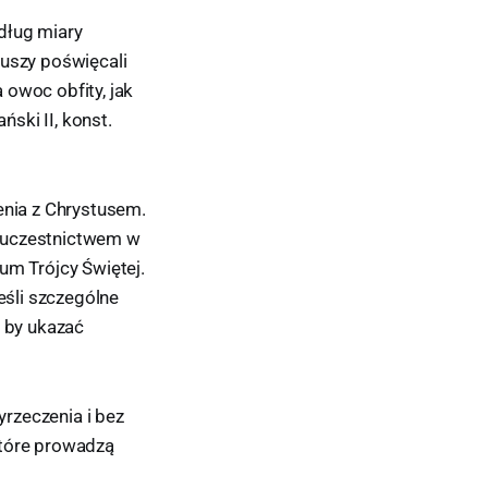
dług miary
duszy poświęcali
 owoc obfity, jak
ski II, konst.
nia z Chrystusem.
o uczestnictwem w
um Trójcy Świętej.
śli szczególne
, by ukazać
rzeczenia i bez
które prowadzą