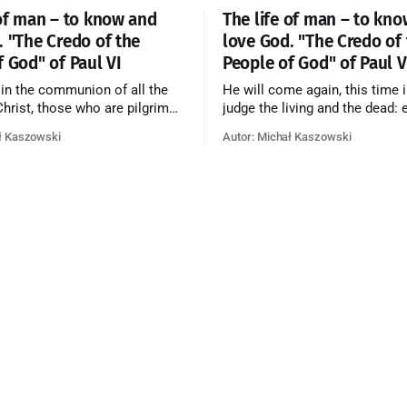
 of man – to know and
The life of man – to kn
. "The Credo of the
love God. "The Credo of
f God" of Paul VI
People of God" of Paul V
 in the communion of all the
He will come again, this time i
 Christ, those who are pilgrims
judge the living and the dead: 
he dead who are attaining their
according to his merits—thos
ł Kaszowski
Autor: Michał Kaszowski
n, and the blessed in heaven, all
responded to the love and pie
orming one Church; and we
going to eternal life, those wh
at in this communion the
refused them to the end going t
ve of God and His saints is
that is not