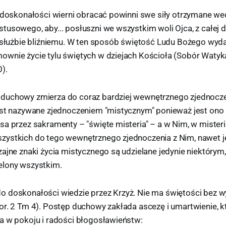
j doskonałości wierni obracać powinni swe siły otrzymane we
tusowego, aby... posłuszni we wszystkim woli Ojca, z całej 
i służbie bliźniemu. W ten sposób świętość Ludu Bożego wyda
wnie życie tylu świętych w dziejach Kościoła (Sobór Watykań
).
duchowy zmierza do coraz bardziej wewnętrznego zjednocze
est nazywane zjednoczeniem "mistycznym" ponieważ jest on
a przez sakramenty – "święte misteria" – a w Nim, w misteri
ystkich do tego wewnętrznego zjednoczenia z Nim, nawet je
ajne znaki życia mistycznego są udzielane jedynie niektórym
elony wszystkim.
 doskonałości wiedzie przez Krzyż. Nie ma świętości bez wy
or. 2 Tm 4). Postęp duchowy zakłada ascezę i umartwienie, 
a w pokoju i radości błogosławieństw: