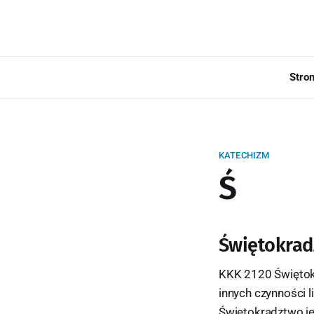
Stro
KATECHIZM
Ś
Świętokrad
KKK 2120 Świętok
innych czynności l
Świętokradztwo jes