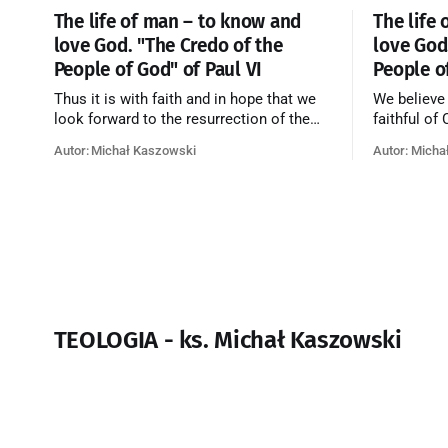
The life of man – to know and
The life
love God. "The Credo of the
love God
People of God" of Paul VI
People o
Thus it is with faith and in hope that we
We believe
look forward to the resurrection of the
faithful of
dead, and the life of the world to come.
on earth, t
Autor: Michał Kaszowski
Autor: Micha
Blessed be God Thrice Holy. Amen. ←
purificatio
Back to Index Zobacz artykuł w starym
together f
serwisie →
believe th
merciful lo
TEOLOGIA - ks. Michał Kaszowski