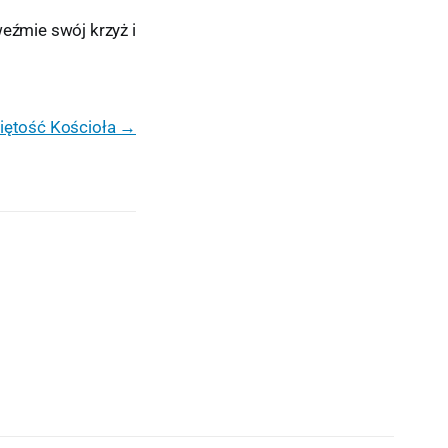
weźmie swój krzyż i
iętość Kościoła →