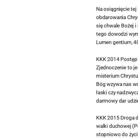
Na osiągnięcie te
obdarowania Chrys
się chwale Bożej 
tego dowodzi wymo
Lumen gentium, 40
KKK 2014 Postęp 
Zjednoczenie to j
misterium Chrystus
Bóg wzywa nas wsz
łaski czy nadzwycz
darmowy dar udzi
KKK 2015 Droga do
walki duchowej (P
stopniowo do życi