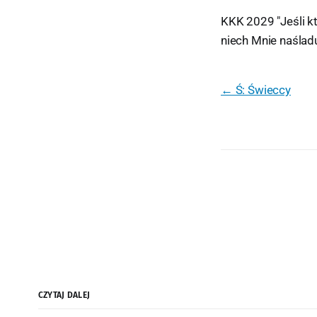
KKK 2029 "Jeśli kt
niech Mnie naśladu
← Ś: Świeccy
CZYTAJ DALEJ