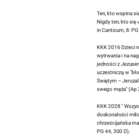
Ten, kto wspina si
Nigdy ten, kto się
in Canticum, 8: PG
KKK 2016 Dzieci n
wytrwania i na na
jedności z Jezuse
uczestniczą w "bło
Świętym – Jeruzal
swego męża" (Ap 2
KKK 2028 " Wszyscy
doskonałości miło
chrześcijańska ma 
PG 44, 300 D).