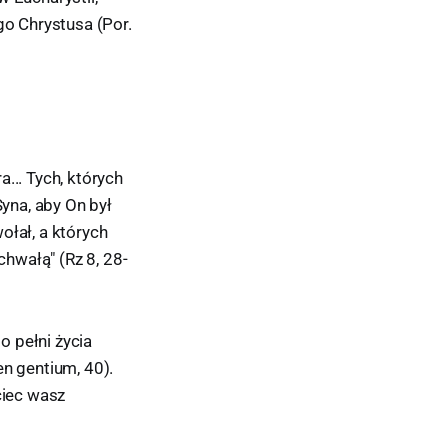
o Chrystusa (Por.
... Tych, których
Syna, aby On był
ołał, a których
chwałą" (Rz 8, 28-
 pełni życia
en gentium, 40).
ciec wasz