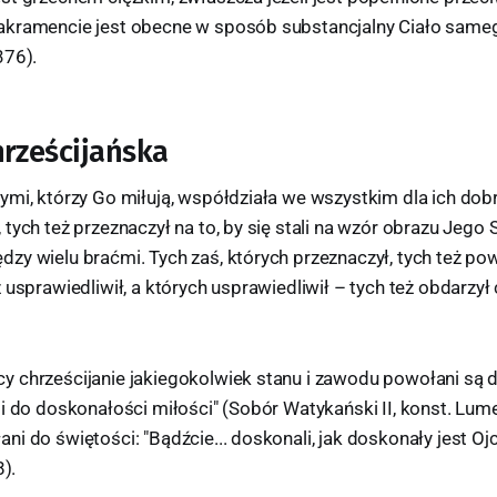
kramencie jest obecne w sposób substancjalny Ciało sameg
376).
hrześcijańska
mi, którzy Go miłują, współdziała we wszystkim dla ich dobra
tych też przeznaczył na to, by się stali na wzór obrazu Jego 
y wielu braćmi. Tych zaś, których przeznaczył, tych też pow
 usprawiedliwił, a których usprawiedliwił – tych też obdarzył 
 chrześcijanie jakiegokolwiek stanu i zawodu powołani są do
i do doskonałości miłości" (Sobór Watykański II, konst. Lum
i do świętości: "Bądźcie... doskonali, jak doskonały jest Oj
8).