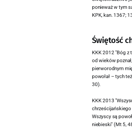
ponieważ w tym sa
KPK, kan. 1367; 1
Świętość c
KKK 2012 "Bóg z ty
od wieków poznał, 
pierworodnym międz
powołał – tych też
30).
KKK 2013 "Wszyscy
chrześcijańskiego 
Wszyscy są powołan
niebieski" (Mt 5, 4