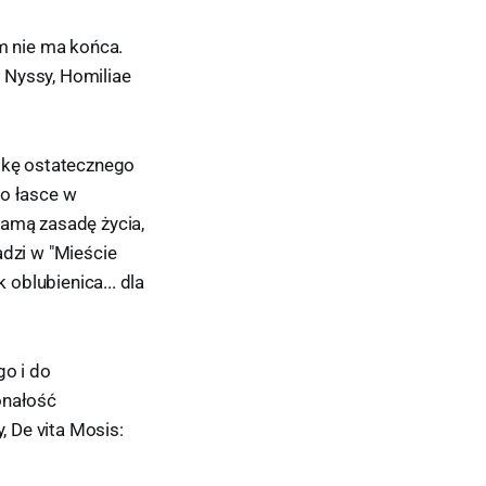
om nie ma końca.
z Nyssy, Homiliae
askę ostatecznego
go łasce w
samą zasadę życia,
adzi w "Mieście
oblubienica... dla
go i do
onałość
, De vita Mosis: