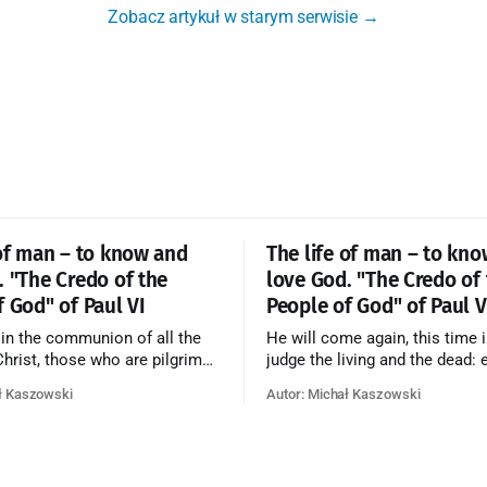
Zobacz artykuł w starym serwisie →
 of man – to know and
The life of man – to kn
. "The Credo of the
love God. "The Credo of
f God" of Paul VI
People of God" of Paul V
 in the communion of all the
He will come again, this time i
 Christ, those who are pilgrims
judge the living and the dead: 
he dead who are attaining their
according to his merits—thos
ł Kaszowski
Autor: Michał Kaszowski
n, and the blessed in heaven, all
responded to the love and pie
orming one Church; and we
going to eternal life, those wh
at in this communion the
refused them to the end going t
ve of God and His saints is
that is not