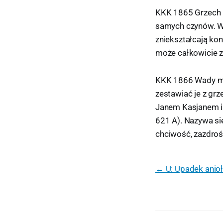
KKK 1865 Grzech 
samych czynów. Wy
zniekształcają kon
może całkowicie z
KKK 1866 Wady mo
zestawiać je z gr
Janem Kasjanem i ś
621 A). Nazywa się
chciwość, zazdroś
← U: Upadek anio