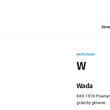
Stro
KATECHIZM
W
Wada
KKK 1876 Powtarza
grzechy główne.