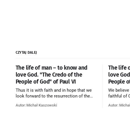
CZYTAJ DALEJ
The life of man – to know and
The life
love God. "The Credo of the
love God
People of God" of Paul VI
People o
Thus it is with faith and in hope that we
We believe
look forward to the resurrection of the
faithful of
dead, and the life of the world to come.
on earth, t
Autor: Michał Kaszowski
Autor: Micha
Blessed be God Thrice Holy. Amen. ←
purificatio
Back to Index Zobacz artykuł w starym
together f
serwisie →
believe th
merciful lo