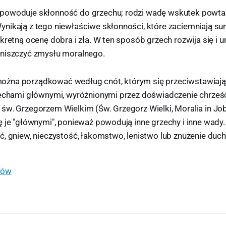
powoduje skłonność do grzechu; rodzi wadę wskutek powtar
nikają z tego niewłaściwe skłonności, które zaciemniają sum
kretną ocenę dobra i zła. W ten sposób grzech rozwija się i u
niszczyć zmysłu moralnego.
żna porządkować według cnót, którym się przeciwstawiają,
zechami głównymi, wyróżnionymi przez doświadczenie chrześc
w. Grzegorzem Wielkim (Św. Grzegorz Wielki, Moralia in Job,
 je "głównymi", ponieważ powodują inne grzechy i inne wady. 
ć, gniew, nieczystość, łakomstwo, lenistwo lub znużenie duc
łów