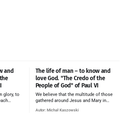
ow and
The life of man – to know and
 the
love God. "The Credo of the
I
People of God" of Paul VI
n glory, to
We believe that the multitude of those
each
gathered around Jesus and Mary in
e who have
paradise forms the Church of Heaven,
Autor: Michał Kaszowski
ty of God
where in eternal beatitude they see God
o have
as He is, and where they also, in different
o the fire
degrees, are associated with the holy
angels in the divine rule exercised by