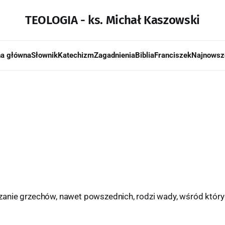
TEOLOGIA - ks. Michał Kaszowski
na główna
Słownik
Katechizm
Zagadnienia
Biblia
Franciszek
Najnowsz
nie grzechów, nawet powszednich, rodzi wady, wśród który