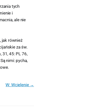
zania tych
ienie i
macnia, ale nie
 jak również
ijańskie za św.
 31, 45: PL 76,
Są nimi: pycha,
howe.
W: Wcielenie →