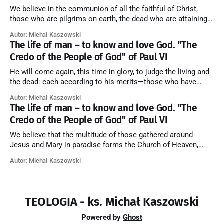
We believe in the communion of all the faithful of Christ,
those who are pilgrims on earth, the dead who are attaining
their purification, and the blessed in heaven, all together
Autor: Michał Kaszowski
forming one Church; and we believe that in this communion
The life of man – to know and love God. "The
the merciful love of God and His saints is
Credo of the People of God" of Paul VI
He will come again, this time in glory, to judge the living and
the dead: each according to his merits—those who have
responded to the love and piety of God going to eternal life,
Autor: Michał Kaszowski
those who have refused them to the end going to the fire that
The life of man – to know and love God. "The
is not
Credo of the People of God" of Paul VI
We believe that the multitude of those gathered around
Jesus and Mary in paradise forms the Church of Heaven,
where in eternal beatitude they see God as He is, and where
Autor: Michał Kaszowski
they also, in different degrees, are associated with the holy
angels in the divine rule exercised by Christ in
TEOLOGIA - ks. Michał Kaszowski
Powered by
Ghost