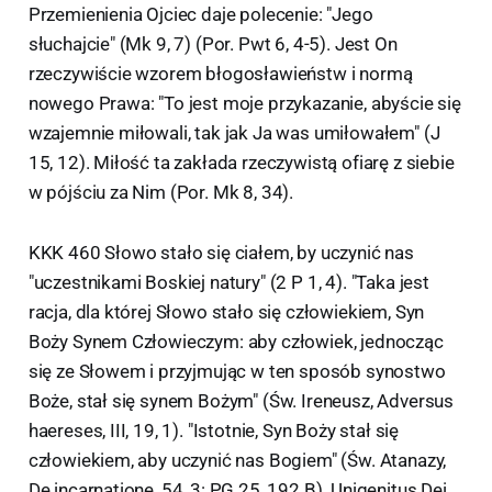
Przemienienia Ojciec daje polecenie: "Jego
słuchajcie" (Mk 9, 7) (Por. Pwt 6, 4-5). Jest On
rzeczywiście wzorem błogosławieństw i normą
nowego Prawa: "To jest moje przykazanie, abyście się
wzajemnie miłowali, tak jak Ja was umiłowałem" (J
15, 12). Miłość ta zakłada rzeczywistą ofiarę z siebie
w pójściu za Nim (Por. Mk 8, 34).
KKK 460 Słowo stało się ciałem, by uczynić nas
"uczestnikami Boskiej natury" (2 P 1, 4). "Taka jest
racja, dla której Słowo stało się człowiekiem, Syn
Boży Synem Człowieczym: aby człowiek, jednocząc
się ze Słowem i przyjmując w ten sposób synostwo
Boże, stał się synem Bożym" (Św. Ireneusz, Adversus
haereses, III, 19, 1). "Istotnie, Syn Boży stał się
człowiekiem, aby uczynić nas Bogiem" (Św. Atanazy,
De incarnatione, 54, 3: PG 25, 192 B). Unigenitus Dei