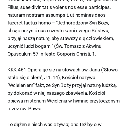
Filius, suae divinitatis volens nos esse participes,
naturam nostram assumpsit, ut homines deos
faceret factus homo – "Jednorodzony Syn Boży,
chcąc uczynić nas uczestnikami swego Bóstwa,
przyjął naszą naturę, aby stawszy się człowiekiem,
uczynić ludzi bogami" (Św. Tomasz z Akwinu,
Opusculum 57 in festo Corporis Christi, 1.
KKK 461 Opierając się na słowach św. Jana ("Słowo
stało się ciałem", J 1, 14), Kościół nazywa
"Wcieleniem" fakt, że Syn Boży przyjął naturę ludzką,
by dokonać w niej naszego zbawienia. Kościół
opiewa misterium Wcielenia w hymnie przytoczonym
przez św. Pawła:
To dążenie niech was ożywia; ono też było w