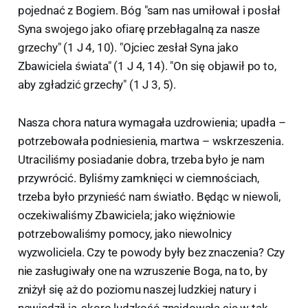
pojednać z Bogiem. Bóg "sam nas umiłował i posłał
Syna swojego jako ofiarę przebłagalną za nasze
grzechy" (1 J 4, 10). "Ojciec zesłał Syna jako
Zbawiciela świata" (1 J 4, 14). "On się objawił po to,
aby zgładzić grzechy" (1 J 3, 5).
Nasza chora natura wymagała uzdrowienia; upadła –
potrzebowała podniesienia, martwa – wskrzeszenia.
Utraciliśmy posiadanie dobra, trzeba było je nam
przywrócić. Byliśmy zamknięci w ciemnościach,
trzeba było przynieść nam światło. Będąc w niewoli,
oczekiwaliśmy Zbawiciela; jako więźniowie
potrzebowaliśmy pomocy, jako niewolnicy
wyzwoliciela. Czy te powody były bez znaczenia? Czy
nie zasługiwały one na wzruszenie Boga, na to, by
zniżył się aż do poziomu naszej ludzkiej natury i
nawiedził ją, skoro ludzkość znajdowała się w tak