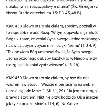
opłakanym i nieszczęśliwym stanie? (Św. Grzegorz z
Nyssy, Oratio catechetica, 15: PG 45, 48 B).
KKK 458 Słowo stało się ciałem, abyśmy poznali w
ten sposób miłość Bożą: "W tym objawiła się miłość
Boga ku nam, że zesłał Syna swego Jednorodzonego
na świat, abyśmy życie mieli dzięki Niemu" (1 J 4, 9).
"Tak bowiem Bóg umiłował świat, że Syna swego
Jednorodzonego dał, aby każdy, kto w Niego wierzy,
nie zginął, ale miał życie wieczne" (J 3, 16).
KKK 459 Słowo stało się ciałem, by być dla nas
wzorem świętości: "Weźcie moje jarzmo na siebie i
uczcie się ode Mnie..." (Mt 11, 29). "Ja jestem drogą i
prawdą, i życiem. Nikt nie przychodzi do Ojca inaczej
jak tylko przeze Mnie" (J 14, 6). Na Górze