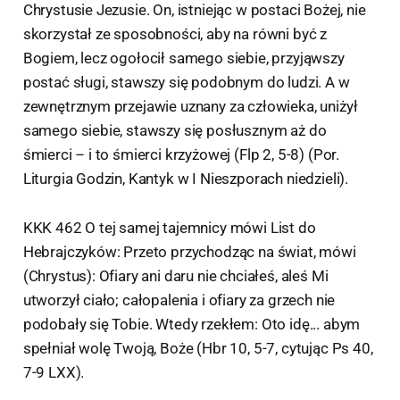
Chrystusie Jezusie. On, istniejąc w postaci Bożej, nie
skorzystał ze sposobności, aby na równi być z
Bogiem, lecz ogołocił samego siebie, przyjąwszy
postać sługi, stawszy się podobnym do ludzi. A w
zewnętrznym przejawie uznany za człowieka, uniżył
samego siebie, stawszy się posłusznym aż do
śmierci – i to śmierci krzyżowej (Flp 2, 5-8) (Por.
Liturgia Godzin, Kantyk w I Nieszporach niedzieli).
KKK 462 O tej samej tajemnicy mówi List do
Hebrajczyków: Przeto przychodząc na świat, mówi
(Chrystus): Ofiary ani daru nie chciałeś, aleś Mi
utworzył ciało; całopalenia i ofiary za grzech nie
podobały się Tobie. Wtedy rzekłem: Oto idę... abym
spełniał wolę Twoją, Boże (Hbr 10, 5-7, cytując Ps 40,
7-9 LXX).