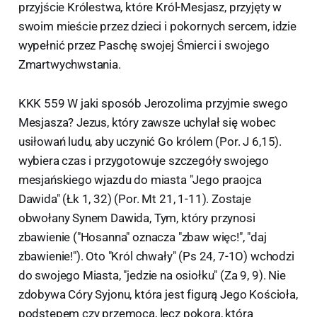
przyjście Królestwa, które Król-Mesjasz, przyjęty w
swoim mieście przez dzieci i pokornych sercem, idzie
wypełnić przez Paschę swojej Śmierci i swojego
Zmartwychwstania.
KKK 559 W jaki sposób Jerozolima przyjmie swego
Mesjasza? Jezus, który zawsze uchylał się wobec
usiłowań ludu, aby uczynić Go królem (Por. J 6,15).
wybiera czas i przygotowuje szczegóły swojego
mesjańskiego wjazdu do miasta "Jego praojca
Dawida" (Łk 1, 32) (Por. Mt 21, 1-11). Zostaje
obwołany Synem Dawida, Tym, który przynosi
zbawienie ("Hosanna" oznacza "zbaw więc!", "daj
zbawienie!"). Oto "Król chwały" (Ps 24, 7-1O) wchodzi
do swojego Miasta, "jedzie na osiołku" (Za 9, 9). Nie
zdobywa Córy Syjonu, która jest figurą Jego Kościoła,
podstępem czy przemocą, lecz pokorą, która