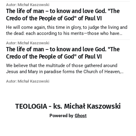
their purification, and the blessed in heaven, all together
Autor: Michał Kaszowski
forming one Church; and we believe that in this communion
The life of man – to know and love God. "The
the merciful love of God and His saints is
Credo of the People of God" of Paul VI
He will come again, this time in glory, to judge the living and
the dead: each according to his merits—those who have
responded to the love and piety of God going to eternal life,
Autor: Michał Kaszowski
those who have refused them to the end going to the fire that
The life of man – to know and love God. "The
is not
Credo of the People of God" of Paul VI
We believe that the multitude of those gathered around
Jesus and Mary in paradise forms the Church of Heaven,
where in eternal beatitude they see God as He is, and where
Autor: Michał Kaszowski
they also, in different degrees, are associated with the holy
angels in the divine rule exercised by Christ in
TEOLOGIA - ks. Michał Kaszowski
Powered by
Ghost