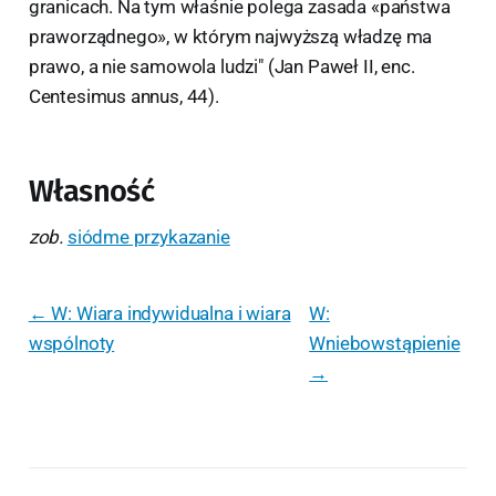
granicach. Na tym właśnie polega zasada «państwa
praworządnego», w którym najwyższą władzę ma
prawo, a nie samowola ludzi" (Jan Paweł II, enc.
Centesimus annus, 44).
Własność
zob.
siódme przykazanie
← W: Wiara indywidualna i wiara
W:
wspólnoty
Wniebowstąpienie
→