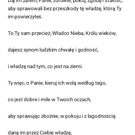
Daj im zatem, Panie, zdrowie, pokój, zgodę i stałość,
aby sprawowali bez przeszkody tę władzę, którą Ty
im powierzyłeś.
To Ty sam przecież, Władco Nieba, Królu wieków,
dajesz synom ludzkim chwałę i godność,
i władzę nad tym, co jest na ziemi.
Ty więc, o Panie, kieruj ich wolą według tego,
co jest dobre i miłe w Twoich oczach,
aby sprawując zbożnie, w pokoju i z łagodnością
daną im przez Ciebie władzę,