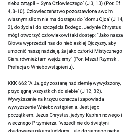
nieba zstąpił – Syna Człowieczego" (J 3, 13) (Por. Ef
4, 8-10). Człowieczeństwo pozostawione swoim
własnym siłom nie ma dostępu do "domu Ojca" (J 14,
2), do życia i do szczęścia Bożego. Jedynie Chrystus
mógł otworzyć człowiekowi taki dostęp: "Jako nasza
Głowa wyprzedził nas do niebieskiej Ojczyzny, aby
umocnić naszą nadzieję, że jako członki Mistycznego
Ciała również tam wejdziemy" (Por. Mszał Rzymski,
Prefacja o Wniebowstąpieniu).
KKK 662 "A Ja, gdy zostanę nad ziemię wywyższony,
przyciągnę wszystkich do siebie" (J 12, 32).
Wywyższenie na krzyżu oznacza i zapowiada
wywyższenie Wniebowstąpienia. Jest jego
początkiem. Jezus Chrystus, jedyny Kapłan nowego i
wiecznego Przymierza, "wszedł nie do świątyni
zbudowanej rękami ludzkimi... ale do samego nieba,