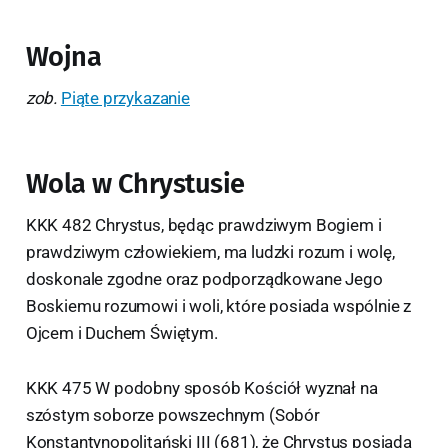
Wojna
zob.
Piąte przykazanie
Wola w Chrystusie
KKK 482 Chrystus, będąc prawdziwym Bogiem i
prawdziwym człowiekiem, ma ludzki rozum i wolę,
doskonale zgodne oraz podporządkowane Jego
Boskiemu rozumowi i woli, które posiada wspólnie z
Ojcem i Duchem Świętym.
KKK 475 W podobny sposób Kościół wyznał na
szóstym soborze powszechnym (Sobór
Konstantynopolitański III (681), że Chrystus posiada