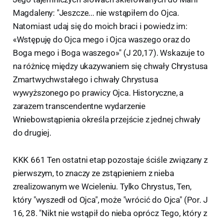
Magdaleny: "Jeszcze... nie wstąpiłem do Ojca.
Natomiast udaj się do moich braci i powiedz im:
«Wstępuję do Ojca mego i Ojca waszego oraz do
Boga mego i Boga waszego»" (J 20,17). Wskazuje to
na różnicę między ukazywaniem się chwały Chrystusa
Zmartwychwstałego i chwały Chrystusa
wywyższonego po prawicy Ojca. Historyczne, a
zarazem transcendentne wydarzenie
Wniebowstąpienia określa przejście z jednej chwały
do drugiej.
KKK 661 Ten ostatni etap pozostaje ściśle związany z
pierwszym, to znaczy ze zstąpieniem z nieba
zrealizowanym we Wcieleniu. Tylko Chrystus, Ten,
który "wyszedł od Ojca", może "wrócić do Ojca" (Por. J
16, 28. "Nikt nie wstąpił do nieba oprócz Tego, który z