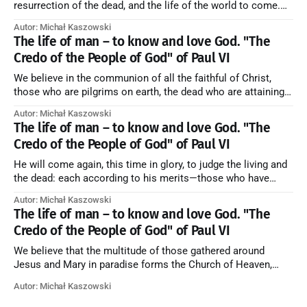
resurrection of the dead, and the life of the world to come.
Blessed be God Thrice Holy. Amen. ← Back to Index Zobacz
Autor: Michał Kaszowski
artykuł w starym serwisie →
The life of man – to know and love God. "The
Credo of the People of God" of Paul VI
We believe in the communion of all the faithful of Christ,
those who are pilgrims on earth, the dead who are attaining
their purification, and the blessed in heaven, all together
Autor: Michał Kaszowski
forming one Church; and we believe that in this communion
The life of man – to know and love God. "The
the merciful love of God and His saints is
Credo of the People of God" of Paul VI
He will come again, this time in glory, to judge the living and
the dead: each according to his merits—those who have
responded to the love and piety of God going to eternal life,
Autor: Michał Kaszowski
those who have refused them to the end going to the fire that
The life of man – to know and love God. "The
is not
Credo of the People of God" of Paul VI
We believe that the multitude of those gathered around
Jesus and Mary in paradise forms the Church of Heaven,
where in eternal beatitude they see God as He is, and where
Autor: Michał Kaszowski
they also, in different degrees, are associated with the holy
angels in the divine rule exercised by Christ in