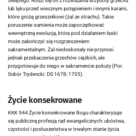
Świętego. Rodzi się on z rozważania brzydoty grzechu
lub lęku przed wiecznym potępieniem i innymi karami,
które grożą grzesznikowi (żal ze strachu). Takie
poruszenie sumienia może zapoczątkować
wewnętrzną ewolucję, która pod działaniem łaski
może zakończyć się rozgrzeszeniem
sakramentalnym. Żal niedoskonały nie przynosi
jednak przebaczenia grzechów ciężkich, ale
przygotowuje do niego w sakramencie pokuty (Por.
Sobór Trydencki: DS 1678; 1705).
Życie konsekrowane
KKK 944 Życie konsekrowane Bogu charakteryzuje
się publiczną profesją rad ewangelicznych: ubóstwa,
czystości i posłuszeństwa w trwałym stanie życia