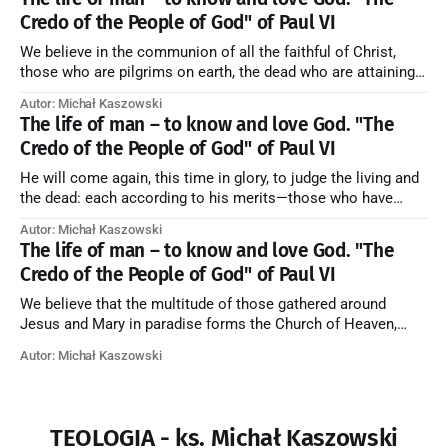
Credo of the People of God" of Paul VI
We believe in the communion of all the faithful of Christ,
those who are pilgrims on earth, the dead who are attaining
their purification, and the blessed in heaven, all together
Autor: Michał Kaszowski
forming one Church; and we believe that in this communion
The life of man – to know and love God. "The
the merciful love of God and His saints is
Credo of the People of God" of Paul VI
He will come again, this time in glory, to judge the living and
the dead: each according to his merits—those who have
responded to the love and piety of God going to eternal life,
Autor: Michał Kaszowski
those who have refused them to the end going to the fire that
The life of man – to know and love God. "The
is not
Credo of the People of God" of Paul VI
We believe that the multitude of those gathered around
Jesus and Mary in paradise forms the Church of Heaven,
where in eternal beatitude they see God as He is, and where
Autor: Michał Kaszowski
they also, in different degrees, are associated with the holy
angels in the divine rule exercised by Christ in
TEOLOGIA - ks. Michał Kaszowski