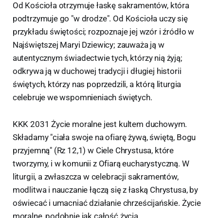
Od Kościoła otrzymuje łaskę sakramentów, która
podtrzymuje go "w drodze". Od Kościoła uczy się
przykładu świętości; rozpoznaje jej wzór i źródło w
Najświętszej Maryi Dziewicy; zauważa ją w
autentycznym świadectwie tych, którzy nią żyją;
odkrywa ją w duchowej tradycji i długiej historii
świętych, którzy nas poprzedzili, a którą liturgia
celebruje we wspomnieniach świętych.
KKK 2031 Życie moralne jest kultem duchowym.
Składamy "ciała swoje na ofiarę żywą, świętą, Bogu
przyjemną" (Rz 12,1) w Ciele Chrystusa, które
tworzymy, i w komunii z Ofiarą eucharystyczną. W
liturgii, a zwłaszcza w celebracji sakramentów,
modlitwa i nauczanie łączą się z łaską Chrystusa, by
oświecać i umacniać działanie chrześcijańskie. Życie
moralne, podobnie jak całość życia