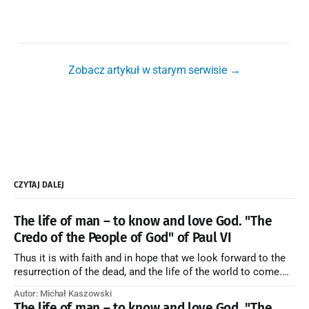
Zobacz artykuł w starym serwisie →
CZYTAJ DALEJ
The life of man – to know and love God. "The
Credo of the People of God" of Paul VI
Thus it is with faith and in hope that we look forward to the
resurrection of the dead, and the life of the world to come.
Blessed be God Thrice Holy. Amen. ← Back to Index Zobacz
Autor: Michał Kaszowski
artykuł w starym serwisie →
The life of man – to know and love God. "The