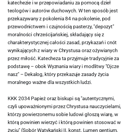
katechezie i w przepowiadaniu za pomocą dzieł
teologów i autorów duchowych. W ten sposób jest
przekazywany z pokolenia 84 na pokolenie, pod
przewodnictwem i czujnością pasterzy, "depozyt"
moralności chrześcijańskiej, składający się z
charakterystycznej całości zasad, przykazań i cnót
wynikających z wiary w Chrystusa oraz ożywianych
przez miłość. Katecheza ta przyjmuje tradycyjnie za
podstawę – obok Wyznania wiary i modlitwy "Ojcze
nasz" – Dekalog, który przekazuje zasady życia
moralnego ważne dla wszystkich ludzi.
KKK 2034 Papież oraz biskupi są "autentycznymi,
czyli upoważnionymi przez Chrystusa nauczycielami,
którzy powierzonemu sobie ludowi głoszą wiarę, w
którą powinien wierzyć i którą powinien stosować w
życiu" (Sobór Watykański II, konst. Lumen gentium,