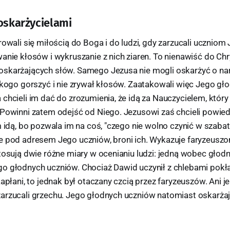
 oskarżycielami
rowali się miłością do Boga i do ludzi, gdy zarzucali uczniom
anie kłosów i wykruszanie z nich ziaren. To nienawiść do Chr
skarżających słów. Samego Jezusa nie mogli oskarżyć o nar
ikogo gorszyć i nie zrywał kłosów. Zaatakowali więc Jego gł
chcieli im dać do zrozumienia, że idą za Nauczycielem, który
 Powinni zatem odejść od Niego. Jezusowi zaś chcieli powied
m idą, bo pozwala im na coś, "czego nie wolno czynić w szabat
e pod adresem Jego uczniów, broni ich. Wykazuje faryzeuszom
tosują dwie różne miary w ocenianiu ludzi: jedną wobec głod
o głodnych uczniów. Chociaż Dawid uczynił z chlebami pokł
kapłani, to jednak był otaczany czcią przez faryzeuszów. Ani j
arzucali grzechu. Jego głodnych uczniów natomiast oskarżaj