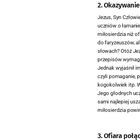
2. Okazywani
Jezus, Syn Człowi
uczniów o łamanie
miłosierdzia niż of
do faryzeuszów, a
słowach? Otóż Jez
przepisów wymaga 
Jednak wyjaśnił im
czyli pomaganie, 
kogokolwiek itp. 
Jego głodnych uczn
sami najlepiej us
miłosierdzia powi
3. Ofiara połą