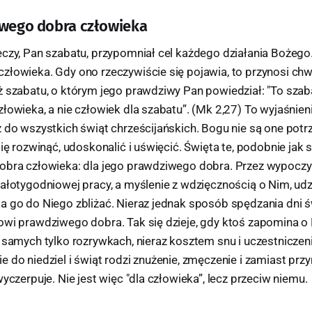
iwego dobra człowieka
eczy, Pan szabatu, przypomniał cel każdego działania Bożego
złowieka. Gdy ono rzeczywiście się pojawia, to przynosi chw
ż szabatu, o którym jego prawdziwy Pan powiedział: "To szab
łowieka, a nie człowiek dla szabatu”. (Mk 2,27) To wyjaśnien
 do wszystkich świąt chrześcijańskich. Bogu nie są one potr
się rozwinąć, udoskonalić i uświęcić. Święta te, podobnie jak 
obra człowieka: dla jego prawdziwego dobra. Przez wypocz
ałotygodniowej pracy, a myślenie z wdzięcznością o Nim, udzia
a go do Niego zbliżać. Nieraz jednak sposób spędzania dni ś
owi prawdziwego dobra. Tak się dzieje, gdy ktoś zapomina o 
a samych tylko rozrywkach, nieraz kosztem snu i uczestnicze
 do niedziel i świąt rodzi znużenie, zmęczenie i zamiast pr
wyczerpuje. Nie jest więc "dla człowieka”, lecz przeciw niemu.