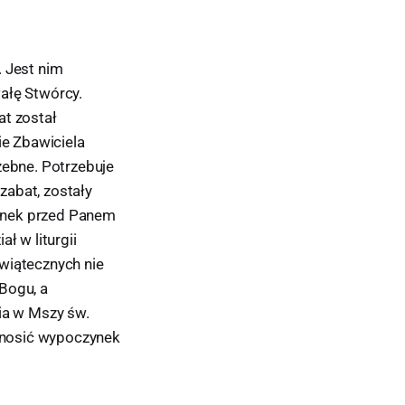
. Jest nim
ałę Stwórcy.
at został
ie Zbawiciela
zebne. Potrzebuje
szabat, zostały
ynek przed Panem
ł w liturgii
wiątecznych nie
Bogu, a
nia w Mszy św.
zynosić wypoczynek