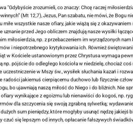
 "Gdybyście zrozumieli, co znaczy: Chcę raczej miłosierdzia n
ewinnych” (Mt 12,7), Jezus, Pan szabatu, nie mówi, że Bogu ni
u miłe wszystkie nasze ofiary, jakie wiążą się z okazywaniem
e uznanie przed Jego obliczem znajdują nasze wysiłki łączące
im miłosierdzia, np. z przebaczeniem im wyrządzonych nam 
ów i niepotrzebnego krytykowania ich. Również świętowanie
wiąt w Kościele ustanowionym przez Chrystusa wymaga pewn
nią np. pójście do odległego kościoła w niedzielę, chociaż coś
e uczestniczenie w Mszy św., wysiłek słuchania kazań i rozw
e radości jakiemuś cierpiącemu duchowo lub fizycznie człow
Bogu, bo ujawniają naszą miłość do Niego i do bliźnich. Nie s
ofiary wynikające z egoizmu lub nienawiści do kogoś, np. ry
rmów dla szczycenia się swoją zgrabną sylwetką; wydawanie
dużych sum pieniędzy, które mogłyby usunąć nędzę jakiejś bi
y czuć się lepszym od innych, opłacanie fałszywych świadków