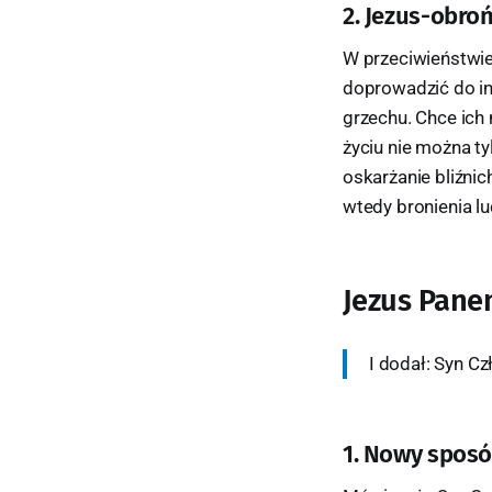
2. Jezus-obro
W przeciwieństwie
doprowadzić do in
grzechu. Chce ich
życiu nie można tyl
oskarżanie bliźni
wtedy bronienia lu
Jezus Pane
I dodał: Syn Cz
1. Nowy sposó