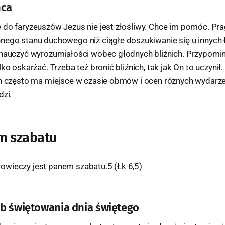
ńca
 do faryzeuszów Jezus nie jest złośliwy. Chce im pomóc. Pra
nego stanu duchowego niż ciągłe doszukiwanie się u innych 
 nauczyć wyrozumiałości wobec głodnych bliźnich. Przypomin
ko oskarżać. Trzeba też bronić bliźnich, tak jak On to uczynił. 
ch często ma miejsce w czasie obmów i ocen różnych wydarze
dzi.
m szabatu
łowieczy jest panem szabatu.5 (Łk 6,5)
b świętowania dnia świętego