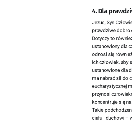
4. Dla prawdz
Jezus, Syn Człowi
prawdziwe dobro c
Dotyczy to równie
ustanowiony dla cz
odnosi się również
ich człowiek, aby 
ustanowione dla d
ma nabrać sił do c
eucharystycznej m
przynosi człowiek
koncentruje się n
Takie podchodzenie
ciału i duchowi – 