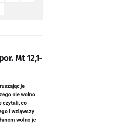
or. Mt 12,1-
ruszając je
czego nie wolno
 czytali, co
ego i wziąwszy
płanom wolno je