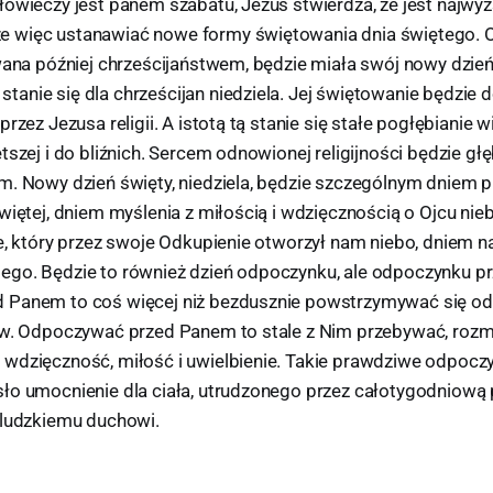
łowieczy jest panem szabatu, Jezus stwierdza, że jest najwy
 więc ustanawiać nowe formy świętowania dnia świętego. 
zwana później chrześcijaństwem, będzie miała swój nowy dzie
anie się dla chrześcijan niedziela. Jej świętowanie będzie
rzez Jezusa religii. A istotą tą stanie się stałe pogłębianie w
tszej i do bliźnich. Sercem odnowionej religijności będzie g
m. Nowy dzień święty, niedziela, będzie szczególnym dniem 
więtej, dniem myślenia z miłością i wdzięcznością o Ojcu nie
e, który przez swoje Odkupienie otworzył nam niebo, dniem na
go. Będzie to również dzień odpoczynku, ale odpoczynku p
Panem to coś więcej niż bezdusznie powstrzymywać się od 
ów. Odpoczywać przed Panem to stale z Nim przebywać, rozm
wdzięczność, miłość i uwielbienie. Takie prawdziwe odpocz
ło umocnienie dla ciała, utrudzonego przez całotygodniową p
 ludzkiemu duchowi.