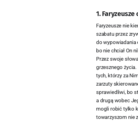
1. Faryzeusze
Faryzeusze nie kie
szabatu przez zryw
do wypowiadania o
bo nie chciał On n
Przez swoje słowa 
grzesznego życia.
tych, którzy za Ni
zarzuty skierowan
sprawiedliwi, bo s
a drugą wobec Jeg
mogli robić tylko 
towarzyszom nie z