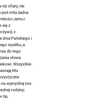
iż ofiary, nie
e jest miła żadna
 miłości Jemu i
 się z
krzywd, z
 dnia Pańskiego i
ego wysiłku, a
 nas do tego
ażania słowa
iekowi. Wszystkie
prawiają Mu
gorystyczne
 na wymyślną tzw.
ednej rodziny;
 itp.