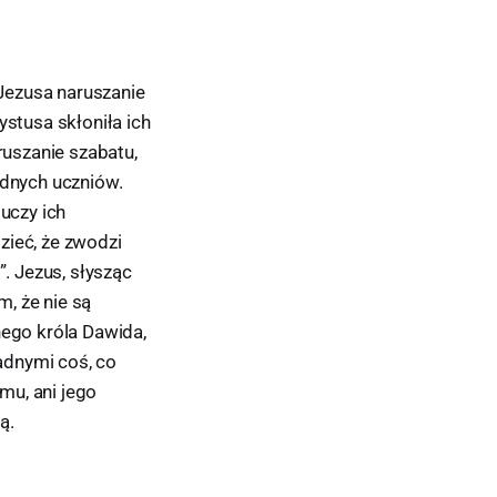
 Jezusa naruszanie
ystusa skłoniła ich
uszanie szabatu,
odnych uczniów.
 uczy ich
zieć, że zwodzi
”. Jezus, słysząc
, że nie są
nego króla Dawida,
adnymi coś, co
emu, ani jego
ą.