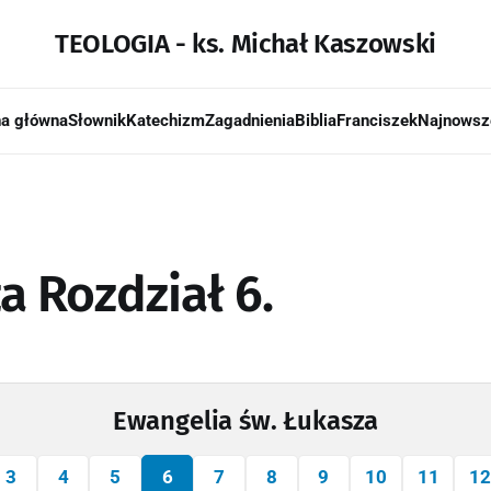
TEOLOGIA - ks. Michał Kaszowski
na główna
Słownik
Katechizm
Zagadnienia
Biblia
Franciszek
Najnowsz
a Rozdział 6.
Ewangelia św. Łukasza
3
4
5
6
7
8
9
10
11
12