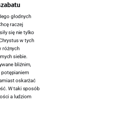
szabatu
 Jego głodnych
Chcę raczej
iły się nie tylko
 Chrystus w tych
w różnych
amych siebie.
zywane bliźnim,
d potępianiem
zamiast oskarżać
jeść. W taki sposób
ości a ludziom