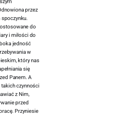
ższym
Odnowiona przez
ń spoczynku.
 dostosowane do
iary i miłości do
łęboka jedność
przebywania w
bieskim, który nas
pełniania się
rzed Panem. A
takich czynności
awiać z Nim,
ywanie przed
racę. Przyniesie