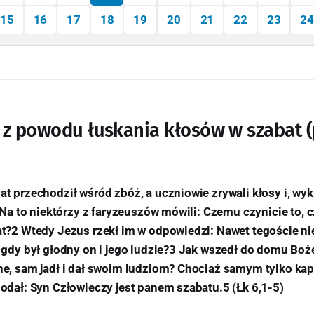
15
16
17
18
19
20
21
22
23
24
z powodu łuskania kłosów w szabat (p
t przechodził wśród zbóż, a uczniowie zrywali kłosy i, wyk
1 Na to niektórzy z faryzeuszów mówili: Czemu czynicie to, 
t?2 Wtedy Jezus rzekł im w odpowiedzi: Nawet tegoście nie
 gdy był głodny on i jego ludzie?3 Jak wszedł do domu Boż
ne, sam jadł i dał swoim ludziom? Chociaż samym tylko ka
odał: Syn Człowieczy jest panem szabatu.5 (Łk 6,1-5)