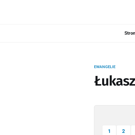
Stro
EWANGELIE
Łukasz
1
2