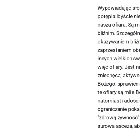
Wypowiadając słowa
potępialibyście ni
nasza ofiara. Są m
bliźnim. Szczególn
okazywaniem bliźn
zaprzestaniem obm
innych wielkich ś
więc ofiary. Jest 
zniechęca; aktywn
Bożego, sprawieni
te ofiary są miłe 
natomiast radości 
ograniczanie poka
"zdrową żywność” 
surowa asceza, ab