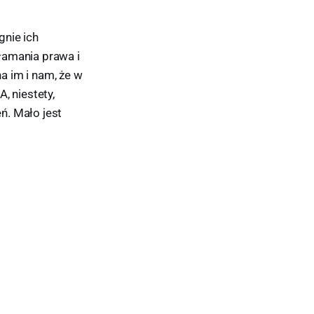
gnie ich
łamania prawa i
a im i nam, że w
A, niestety,
ń. Mało jest