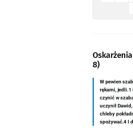
Oskarżenia 
8)
W pewien szaba
rękami, jedli.
czynić w szaba
uczynił Dawid,
chleby pokład
spożywać.4 I d