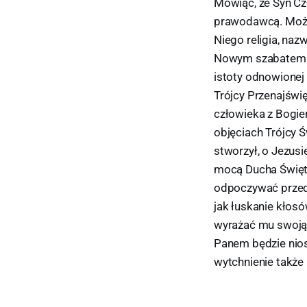
Mówiąc, że Syn Cz
prawodawcą. Może
Niego religia, na
Nowym szabatem st
istoty odnowionej p
Trójcy Przenajświę
człowieka z Bogie
objęciach Trójcy Ś
stworzył, o Jezusi
mocą Ducha Święte
odpoczywać przed 
jak łuskanie kłos
wyrażać mu swoją 
Panem będzie nios
wytchnienie także