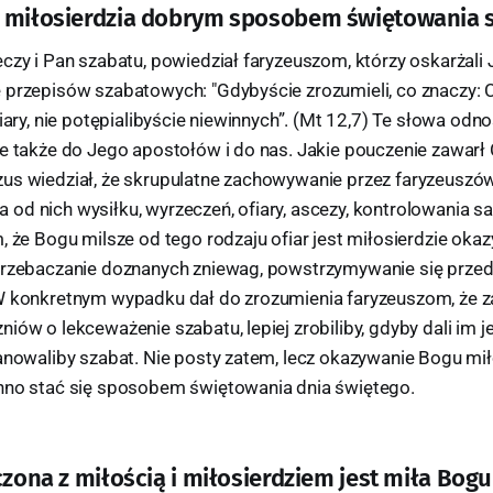
e miłosierdzia dobrym sposobem świętowania 
eczy i Pan szabatu, powiedział faryzeuszom, którzy oskarżali
 przepisów szabatowych: "Gdybyście zrozumieli, co znaczy: 
iary, nie potępialibyście niewinnych”. (Mt 12,7) Te słowa odnos
le także do Jego apostołów i do nas. Jakie pouczenie zawarł
us wiedział, że skrupulatne zachowywanie przez faryzeuszó
od nich wysiłku, wyrzeczeń, ofiary, ascezy, kontrolowania s
, że Bogu milsze od tego rodzaju ofiar jest miłosierdzie oka
przebaczanie doznanych zniewag, powstrzymywanie się prze
W konkretnym wypadku dał do zrozumienia faryzeuszom, że 
iów o lekceważenie szabatu, lepiej zrobiliby, gdyby dali im 
zanowaliby szabat. Nie posty zatem, lecz okazywanie Bogu mił
nno stać się sposobem świętowania dnia świętego.
czona z miłością i miłosierdziem jest miła Bogu