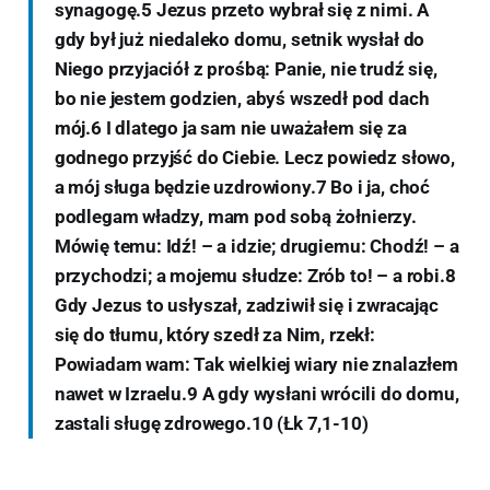
synagogę.5 Jezus przeto wybrał się z nimi. A
gdy był już niedaleko domu, setnik wysłał do
Niego przyjaciół z prośbą: Panie, nie trudź się,
bo nie jestem godzien, abyś wszedł pod dach
mój.6 I dlatego ja sam nie uważałem się za
godnego przyjść do Ciebie. Lecz powiedz słowo,
a mój sługa będzie uzdrowiony.7 Bo i ja, choć
podlegam władzy, mam pod sobą żołnierzy.
Mówię temu: Idź! – a idzie; drugiemu: Chodź! – a
przychodzi; a mojemu słudze: Zrób to! – a robi.8
Gdy Jezus to usłyszał, zadziwił się i zwracając
się do tłumu, który szedł za Nim, rzekł:
Powiadam wam: Tak wielkiej wiary nie znalazłem
nawet w Izraelu.9 A gdy wysłani wrócili do domu,
zastali sługę zdrowego.10 (Łk 7,1-10)