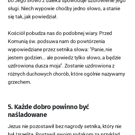
bo Jego słowo z daleka spowoduje uzdrowienie jego
sługi. Niech wypowie choćby jedno słowo, a stanie
się tak, jak powiedział.
Kościół pobudza nas do podobnej wiary. Przed
Komunią św. podsuwa nam do powtórzenia
wypowiedziane przez setnika słowa: "Panie, nie
jestem godzien... ale powiedz tylko słowo, a będzie
uzdrowiona dusza moja”. Zostanie uzdrowiona z
różnych duchowych chorób, które ogólnie nazywamy
grzechem.
5. Każde dobro powinno być
naśladowane
Jezus nie pozostawił bez nagrody setnika, który nie
był Izraelitą. Postawił swoim rodakom za przykład