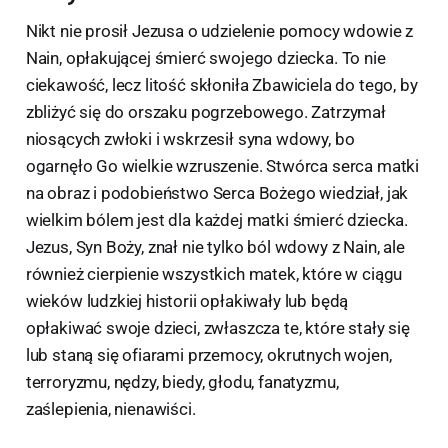
Nikt nie prosił Jezusa o udzielenie pomocy wdowie z
Nain, opłakującej śmierć swojego dziecka. To nie
ciekawość, lecz litość skłoniła Zbawiciela do tego, by
zbliżyć się do orszaku pogrzebowego. Zatrzymał
niosących zwłoki i wskrzesił syna wdowy, bo
ogarnęło Go wielkie wzruszenie. Stwórca serca matki
na obraz i podobieństwo Serca Bożego wiedział, jak
wielkim bólem jest dla każdej matki śmierć dziecka.
Jezus, Syn Boży, znał nie tylko ból wdowy z Nain, ale
również cierpienie wszystkich matek, które w ciągu
wieków ludzkiej historii opłakiwały lub będą
opłakiwać swoje dzieci, zwłaszcza te, które stały się
lub staną się ofiarami przemocy, okrutnych wojen,
terroryzmu, nędzy, biedy, głodu, fanatyzmu,
zaślepienia, nienawiści.