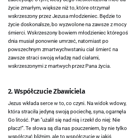
życie zmarłym, większe niż to, które otrzymał
wskrzeszony przez Jezusa młodzieniec. Będzie to
życie doskonalsze, bo wyzwolone na zawsze z mocy
śmierci. Wskrzeszony bowiem młodzieniec któregoś
dnia musiał ponownie umrzeć, natomiast po
powszechnym zmartwychwstaniu ciał śmierć na
zawsze straci swoją władzę nad ciałami,
wskrzeszonymi z martwych przez Pana życia.
2. Współczucie Zbawiciela
Jezus wkłada serce w to, co czyni. Na widok wdowy,
która straciła jedyną swoją pociechę, syna, ogarnęła
Go litość. Pan "użalił się nad nią i rzekł do niej: Nie
płacz!”. Te słowa są dla nas pouczeniem, by nie tylko
współczuć bliźnim, ale to współczucie w jakiś