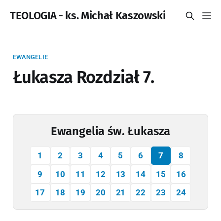
TEOLOGIA - ks. Michał Kaszowski
EWANGELIE
Łukasza Rozdział 7.
Ewangelia św. Łukasza
1
2
3
4
5
6
7
8
9
10
11
12
13
14
15
16
17
18
19
20
21
22
23
24