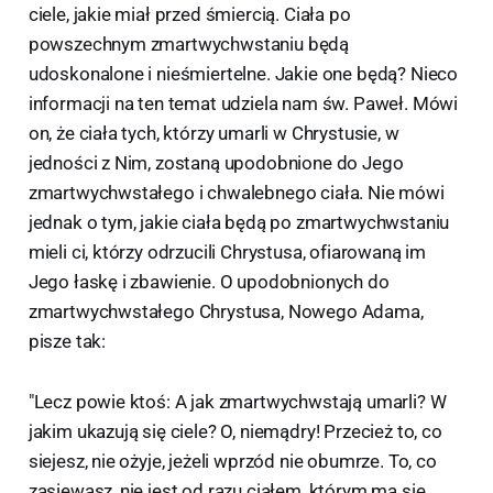
ciele, jakie miał przed śmiercią. Ciała po
powszechnym zmartwychwstaniu będą
udoskonalone i nieśmiertelne. Jakie one będą? Nieco
informacji na ten temat udziela nam św. Paweł. Mówi
on, że ciała tych, którzy umarli w Chrystusie, w
jedności z Nim, zostaną upodobnione do Jego
zmartwychwstałego i chwalebnego ciała. Nie mówi
jednak o tym, jakie ciała będą po zmartwychwstaniu
mieli ci, którzy odrzucili Chrystusa, ofiarowaną im
Jego łaskę i zbawienie. O upodobnionych do
zmartwychwstałego Chrystusa, Nowego Adama,
pisze tak:
"Lecz powie ktoś: A jak zmartwychwstają umarli? W
jakim ukazują się ciele? O, niemądry! Przecież to, co
siejesz, nie ożyje, jeżeli wprzód nie obumrze. To, co
zasiewasz, nie jest od razu ciałem, którym ma się