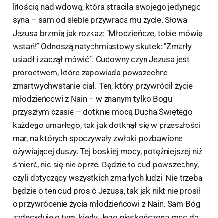
litością nad wdową, która straciła swojego jedynego
syna – sam od siebie przywraca mu życie. Słowa
Jezusa brzmią jak rozkaz: "Młodzieńcze, tobie mówię
wstań!” Odnoszą natychmiastowy skutek: "Zmarły
usiadł i zaczął mówić”. Cudowny czyn Jezusa jest
proroctwem, które zapowiada powszechne
zmartwychwstanie ciał. Ten, który przywrócił życie
młodzieńcowi z Nain – w znanym tylko Bogu
przyszłym czasie – dotknie mocą Ducha Świętego
każdego umarłego, tak jak dotknął się w przeszłości
mar, na których spoczywały zwłoki pozbawione
ożywiającej duszy. Tej boskiej mocy, potężniejszej niż
śmierć, nic się nie oprze. Będzie to cud powszechny,
czyli dotyczący wszystkich zmarłych ludzi. Nie trzeba
będzie o ten cud prosić Jezusa, tak jak nikt nie prosił
o przywrócenie życia młodzieńcowi z Nain. Sam Bóg
zadecyduje o tym, kiedy Jego nieskończona moc da