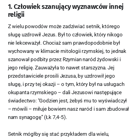
1. Człowiek szanujący wyznawców innej
religii
Z wielu powodów może zadziwiać setnik, którego
sługę uzdrowił Jezus. Był to człowiek, który nikogo
nie lekceważył. Chociaż sam prawdopodobnie był
wychowany w klimacie mitologii rzymskiej, to jednak
szanował podbity przez Rzymian naród żydowski i
jego religię. Zauważyła to nawet starszyzna. Jej
przedstawiciele prosili Jezusa, by uzdrowił jego
sługę, i przy tej okazji – o tym, który był na usługach
okupanta rzymskiego – dali Jezusowi następujące
świadectwo: "Godzien jest, żebyś mu to wyświadczył
– mówili – miłuje bowiem nasz naród i sam zbudował
nam synagogę” (Łk 7,4-5).
Setnik mógłby się stać przykładem dla wielu,