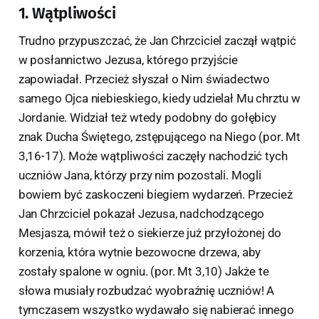
1. Wątpliwości
Trudno przypuszczać, że Jan Chrzciciel zaczął wątpić
w posłannictwo Jezusa, którego przyjście
zapowiadał. Przecież słyszał o Nim świadectwo
samego Ojca niebieskiego, kiedy udzielał Mu chrztu w
Jordanie. Widział też wtedy podobny do gołębicy
znak Ducha Świętego, zstępującego na Niego (por. Mt
3,16-17). Może wątpliwości zaczęły nachodzić tych
uczniów Jana, którzy przy nim pozostali. Mogli
bowiem być zaskoczeni biegiem wydarzeń. Przecież
Jan Chrzciciel pokazał Jezusa, nadchodzącego
Mesjasza, mówił też o siekierze już przyłożonej do
korzenia, która wytnie bezowocne drzewa, aby
zostały spalone w ogniu. (por. Mt 3,10) Jakże te
słowa musiały rozbudzać wyobraźnię uczniów! A
tymczasem wszystko wydawało się nabierać innego