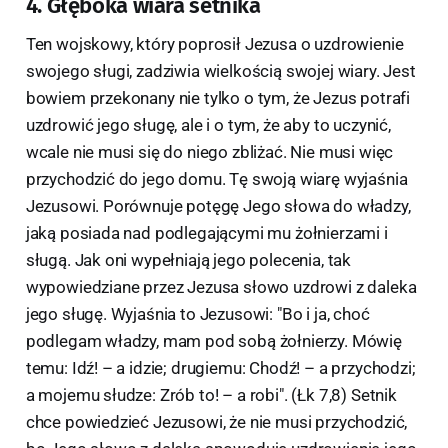
4. Głęboka wiara setnika
Ten wojskowy, który poprosił Jezusa o uzdrowienie
swojego sługi, zadziwia wielkością swojej wiary. Jest
bowiem przekonany nie tylko o tym, że Jezus potrafi
uzdrowić jego sługę, ale i o tym, że aby to uczynić,
wcale nie musi się do niego zbliżać. Nie musi więc
przychodzić do jego domu. Tę swoją wiarę wyjaśnia
Jezusowi. Porównuje potęgę Jego słowa do władzy,
jaką posiada nad podlegającymi mu żołnierzami i
sługą. Jak oni wypełniają jego polecenia, tak
wypowiedziane przez Jezusa słowo uzdrowi z daleka
jego sługę. Wyjaśnia to Jezusowi: "Bo i ja, choć
podlegam władzy, mam pod sobą żołnierzy. Mówię
temu: Idź! – a idzie; drugiemu: Chodź! – a przychodzi;
a mojemu słudze: Zrób to! – a robi". (Łk 7,8) Setnik
chce powiedzieć Jezusowi, że nie musi przychodzić,