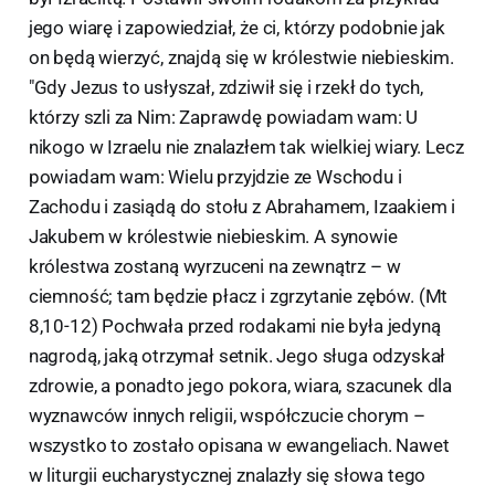
jego wiarę i zapowiedział, że ci, którzy podobnie jak
on będą wierzyć, znajdą się w królestwie niebieskim.
"Gdy Jezus to usłyszał, zdziwił się i rzekł do tych,
którzy szli za Nim: Zaprawdę powiadam wam: U
nikogo w Izraelu nie znalazłem tak wielkiej wiary. Lecz
powiadam wam: Wielu przyjdzie ze Wschodu i
Zachodu i zasiądą do stołu z Abrahamem, Izaakiem i
Jakubem w królestwie niebieskim. A synowie
królestwa zostaną wyrzuceni na zewnątrz – w
ciemność; tam będzie płacz i zgrzytanie zębów. (Mt
8,10-12) Pochwała przed rodakami nie była jedyną
nagrodą, jaką otrzymał setnik. Jego sługa odzyskał
zdrowie, a ponadto jego pokora, wiara, szacunek dla
wyznawców innych religii, współczucie chorym –
wszystko to zostało opisana w ewangeliach. Nawet
w liturgii eucharystycznej znalazły się słowa tego