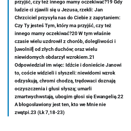
przyjść, czy też innego mamy oczekiwać?19 Gdy
ludzie ci zjawili się u Jezusa, rzekli: Jan
Chrzciciel przysyła nas do Ciebie z zapytaniem:
Czy Ty jesteś Tym, który ma przyjść, czy też
innego mamy oczekiwać?20 W tym właśnie
czasie wielu uzdrowił z chorób, dolegliwości i
[uwolnił] od złych duchów; oraz wielu
niewidomych obdarzył wzrokiem.21
Odpowiedział im więc: Idźcie i donieście Janowi
to, coście widzieli i słyszeli: niewidomi wzrok
odzyskują, chromi chodzą, trędowaci doznają
oczyszczenia i głusi słyszą; umarli
zmartwychwstają, ubogim głosi się Ewangelię.22
A błogosławiony jest ten, kto we Mnie nie
zwątpi.23 (Łk 7,18-23)