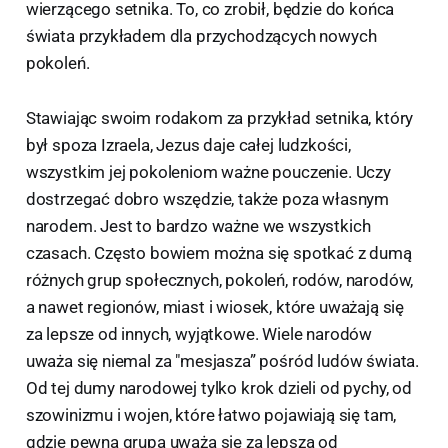
wierzącego setnika. To, co zrobił, będzie do końca
świata przykładem dla przychodzących nowych
pokoleń.
Stawiając swoim rodakom za przykład setnika, który
był spoza Izraela, Jezus daje całej ludzkości,
wszystkim jej pokoleniom ważne pouczenie. Uczy
dostrzegać dobro wszędzie, także poza własnym
narodem. Jest to bardzo ważne we wszystkich
czasach. Często bowiem można się spotkać z dumą
różnych grup społecznych, pokoleń, rodów, narodów,
a nawet regionów, miast i wiosek, które uważają się
za lepsze od innych, wyjątkowe. Wiele narodów
uważa się niemal za "mesjasza” pośród ludów świata.
Od tej dumy narodowej tylko krok dzieli od pychy, od
szowinizmu i wojen, które łatwo pojawiają się tam,
gdzie pewna grupa uważa się za lepszą od