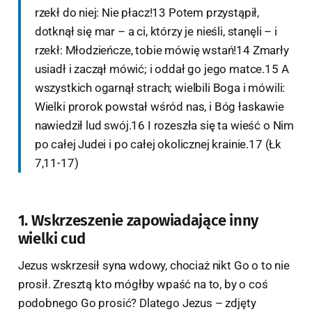
rzekł do niej: Nie płacz!13 Potem przystąpił,
dotknął się mar – a ci, którzy je nieśli, stanęli – i
rzekł: Młodzieńcze, tobie mówię wstań!14 Zmarły
usiadł i zaczął mówić; i oddał go jego matce.15 A
wszystkich ogarnął strach; wielbili Boga i mówili:
Wielki prorok powstał wśród nas, i Bóg łaskawie
nawiedził lud swój.16 I rozeszła się ta wieść o Nim
po całej Judei i po całej okolicznej krainie.17 (Łk
7,11-17)
1. Wskrzeszenie zapowiadające inny
wielki cud
Jezus wskrzesił syna wdowy, chociaż nikt Go o to nie
prosił. Zresztą kto mógłby wpaść na to, by o coś
podobnego Go prosić? Dlatego Jezus – zdjęty