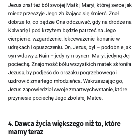
Jezus znał też ból swojej Matki, Maryi, której serce jak
miecz przeszyje Jego zbliżająca się śmierć. Znał
dobrze to, co będzie Ona odczuwać, gdy na drodze na
Kalwarię i pod krzyżem będzie patrzeć na Jego
cierpienie, wzgardzenie, lekceważenie, konanie w
udrękach i opuszczeniu. On, Jezus, był – podobnie jak
syn wdowy z Nain – jedynym synem Maryi, jedyną Jej
pociechą. Znajomość bólu wszystkich matek skłoniła
Jezusa, by podjeść do orszaku pogrzebowego i
uzdrowić zmarłego młodzieńca. Wskrzeszając go,
Jezus zapowiedział swoje zmartwychwstanie, które
przyniesie pociechę Jego zbolałej Matce.
4. Dawca życia większego niż to, które
mamy teraz