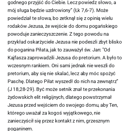
godnego przyjść do Ciebie. Lecz powiedz słowo, a
mój sługa będzie uzdrowiony” (Łk 7,6-7). Może
powiedział te słowa, bo zetknął się z opinią wielu
rodaków Jezusa, że wejście do domu pogańskiego
powoduje zanieczyszczenie. Z tego powodu na
przykład oskarżyciele Jezusa nie podeszli zbyt blisko
do poganina Piłata, jak to zauważył św. Jan: "Od
Kajfasza zaprowadzili Jezusa do pretorium. A było to
wczesnym rankiem. Oni sami jednak nie weszli do
pretorium, aby się nie skalać, lecz aby móc spożyć
Paschę. Dlatego Piłat wyszedł do nich na zewnątrz”
(J 18,28-29). Być może setnik znał te przekonania
żydowskich elit religijnych, dlatego powstrzymał
Jezusa przed wejściem do swojego domu, aby Ten,
którego uważał za kogoś wyjątkowego, nie
zanieczyścił się przez kontakt z nim, grzesznym
poganinem.