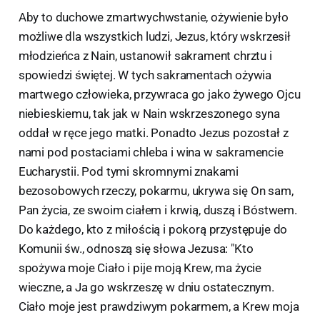
Aby to duchowe zmartwychwstanie, ożywienie było
możliwe dla wszystkich ludzi, Jezus, który wskrzesił
młodzieńca z Nain, ustanowił sakrament chrztu i
spowiedzi świętej. W tych sakramentach ożywia
martwego człowieka, przywraca go jako żywego Ojcu
niebieskiemu, tak jak w Nain wskrzeszonego syna
oddał w ręce jego matki. Ponadto Jezus pozostał z
nami pod postaciami chleba i wina w sakramencie
Eucharystii. Pod tymi skromnymi znakami
bezosobowych rzeczy, pokarmu, ukrywa się On sam,
Pan życia, ze swoim ciałem i krwią, duszą i Bóstwem.
Do każdego, kto z miłością i pokorą przystępuje do
Komunii św., odnoszą się słowa Jezusa: "Kto
spożywa moje Ciało i pije moją Krew, ma życie
wieczne, a Ja go wskrzeszę w dniu ostatecznym.
Ciało moje jest prawdziwym pokarmem, a Krew moja