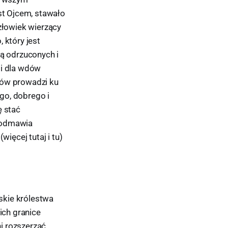
est Ojcem, stawało
Człowiek wierzący
 który jest
ą odrzuconych i
t i dla wdów
ców prowadzi ku
go, dobrego i
ę stać
i odmawia
ięcej tutaj i tu)
skie królestwa
ich granice
i rozszerzać.