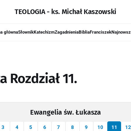
TEOLOGIA - ks. Michał Kaszowski
na główna
Słownik
Katechizm
Zagadnienia
Biblia
Franciszek
Najnowsz
a Rozdział 11.
Ewangelia św. Łukasza
3
4
5
6
7
8
9
10
11
12