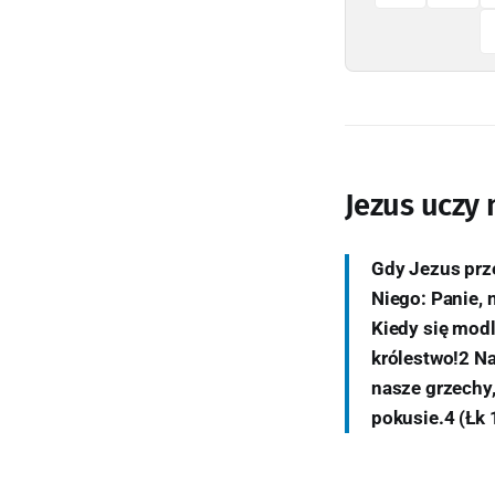
Jezus uczy
Gdy Jezus prze
Niego: Panie, 
Kiedy się modl
królestwo!2 N
nasze grzechy,
pokusie.4 (Łk 