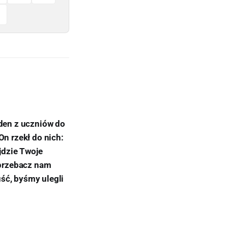
eden z uczniów do
On rzekł do nich:
yjdzie Twoje
 przebacz nam
ść, byśmy ulegli