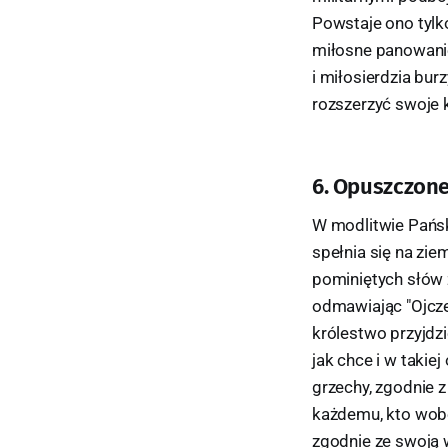
Powstaje ono tylk
miłosne panowanie
i miłosierdzia bur
rozszerzyć swoje k
6. Opuszczone 
W modlitwie Pańsk
spełnia się na ziem
pominiętych słów z
odmawiając "Ojcze 
królestwo przyjdzi
jak chce i w takie
grzechy, zgodnie 
każdemu, kto wobec
zgodnie ze swoją w