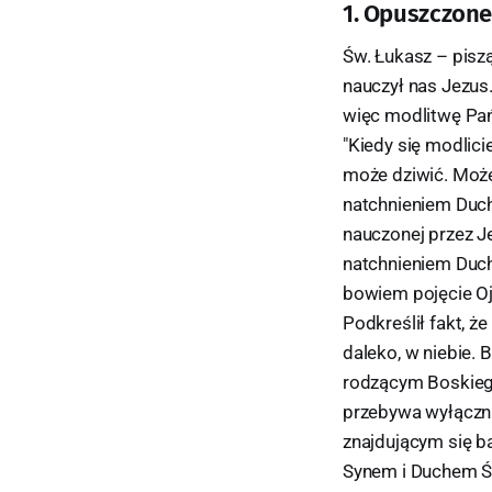
1. Opuszczone 
Św. Łukasz – pisz
nauczył nas Jezus. 
więc modlitwę Pańs
"Kiedy się modlicie
może dziwić. Może
natchnieniem Duch
nauczonej przez J
natchnieniem Ducha
bowiem pojęcie Oj
Podkreślił fakt, ż
daleko, w niebie.
rodzącym Boskiego 
przebywa wyłączni
znajdującym się bar
Synem i Duchem Św