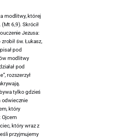
a modlitwy, której
 (Mt 6,9). Skrócił
 pouczenie Jezusa:
 zrobił św. Łukasz,
pisał pod
łów modlitwy
działał pod
e”, rozszerzył
ukrywają.
zebywa tylko gdzieś
m odwiecznie
em, który
st Ojcem
ciec, który wraz z
eśli przyjmujemy