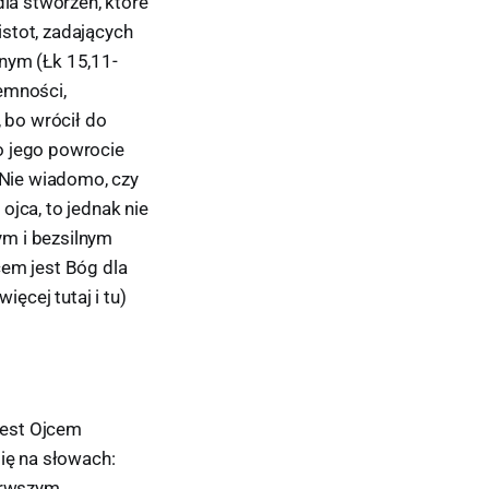
dla stworzeń, które
stot, zadających
wnym (Łk 15,11-
jemności,
, bo wrócił do
o jego powrocie
 Nie wiadomo, czy
ojca, to jednak nie
ym i bezsilnym
em jest Bóg dla
ęcej tutaj i tu)
 jest Ojcem
się na słowach:
ierwszym