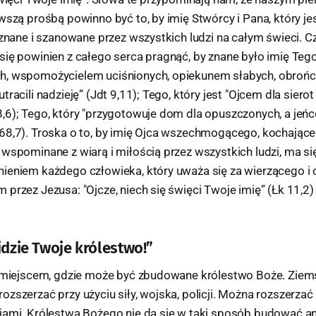
wszą prośbą powinno być to, by imię Stwórcy i Pana, który j
 znane i szanowane przez wszystkich ludzi na całym świeci. 
ię powinien z całego serca pragnąć, by znane było imię Tego,
h, wspomożycielem uciśnionych, opiekunem słabych, obrońc
racili nadzieję” (Jdt 9,11); Tego, który jest "Ojcem dla siero
,6); Tego, który "przygotowuje dom dla opuszczonych, a jeń
68,7). Troska o to, by imię Ojca wszechmogącego, kochające
wspominane z wiarą i miłością przez wszystkich ludzi, ma si
ieniem każdego człowieka, który uważa się za wierzącego 
przez Jezusa: "Ojcze, niech się święci Twoje imię” (Łk 11,2) (w
jdzie Twoje królestwo!”
t miejscem, gdzie może być zbudowane królestwo Boże. Ziem
zszerzać przy użyciu siły, wojska, policji. Można rozszerzać 
jami. Królestwa Bożego nie da się w taki sposób budować an