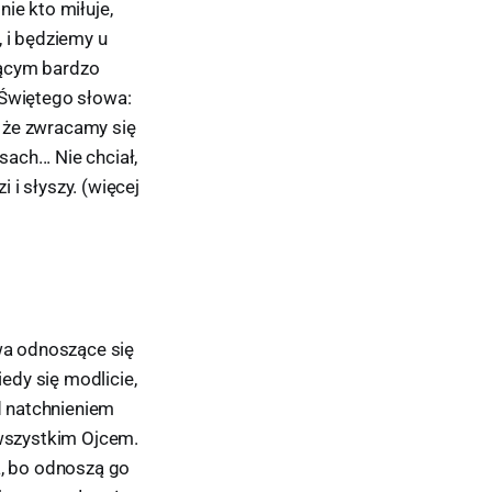
ie kto miłuje,
, i będziemy u
jącym bardzo
 Świętego słowa:
, że zwracamy się
ach... Nie chciał,
i słyszy. (więcej
owa odnoszące się
iedy się modlicie,
od natchnieniem
 wszystkim Ojcem.
ca, bo odnoszą go