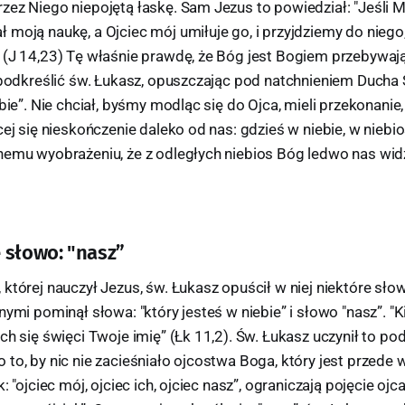
ez Niego niepojętą łaskę. Sam Jezus to powiedział: "Jeśli Mn
moją naukę, a Ojciec mój umiłuje go, i przyjdziemy do niego
 (J 14,23) Tę właśnie prawdę, że Bóg jest Bogiem przebywa
ł podkreślić św. Łukasz, opuszczając pod natchnieniem Ducha
ebie”. Nie chciał, byśmy modląc się do Ojca, mieli przekonanie
cej się nieskończenie daleko od nas: gdzieś w niebie, w niebios
emu wyobrażeniu, że z odległych niebios Bóg ledwo nas widzi 
 słowo: "nasz”
której nauczył Jezus, św. Łukasz opuścił w niej niektóre sł
nymi pominął słowa: "który jesteś w niebie” i słowo "nasz”. "K
ch się święci Twoje imię” (Łk 11,2). Św. Łukasz uczynił to p
to, by nic nie zacieśniało ojcostwa Boga, który jest przede
: "ojciec mój, ojciec ich, ojciec nasz”, ograniczają pojęcie oj