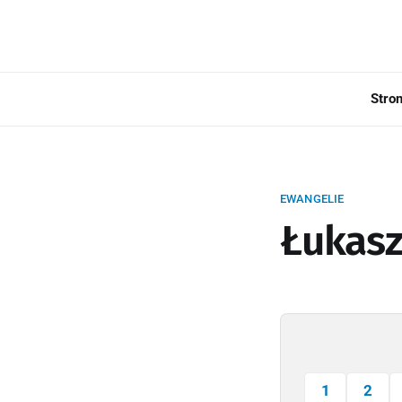
Stro
EWANGELIE
Łukasz
1
2