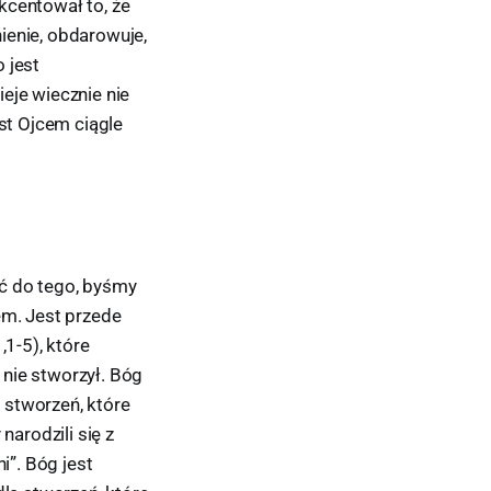
akcentował to, że
nienie, obdarowuje,
 jest
eje wiecznie nie
est Ojcem ciągle
ić do tego, byśmy
em. Jest przede
1-5), które
nie stworzył. Bóg
h stworzeń, które
narodzili się z
i”. Bóg jest