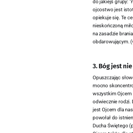
do jakiejś grupy: 
ojcostwo jest isto
opiekuje się. Te 
nieskończoną miłoś
na zasadzie brania
obdarowującym. (wi
3. Bóg jest ni
Opuszczając słowo
mocno skoncentrowa
wszystkim Ojcem d
odwiecznie rodzi.
jest Ojcem dla nas
powołał do istnien
Ducha Świętego (po