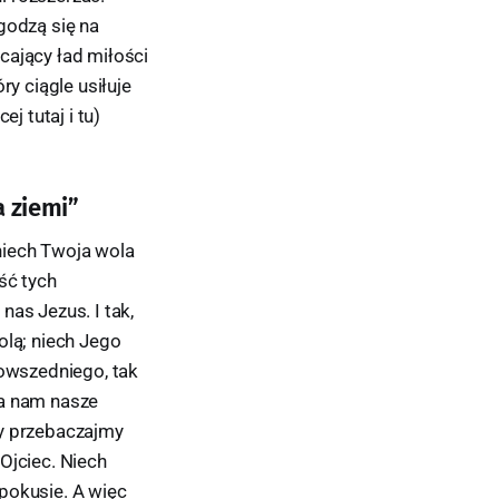
godzą się na
cający ład miłości
ry ciągle usiłuje
j tutaj i tu)
a ziemi”
niech Twoja wola
eść tych
nas Jezus. I tak,
olą; niech Jego
powszedniego, tak
cza nam nasze
my przebaczajmy
Ojciec. Niech
 pokusie. A więc