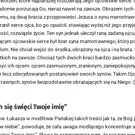
worzeń, które najbardziej rozdzierają Jego ojcowskie serce: 
adomie porzucają Go, nieraz nawet na zawsze. Obrazem tych i
iemu, są dwaj bracia z przypowieści Jezusa o synu marnotra
zranił serce ojca, bo go opuścił, stawiając wyżej niż jego przy
ść, rozwiązłe życie. Ten syn jednak uleczył ranę zadaną ojcu
iącym ojcowskie serce był brat syna marnotrawnego, który p
om. Nie chciał wejść do środka, obrażony na ojca i na brata.
tkich na zawsze. Chociaż tych dwóch braci bardzo zasmuciło 
 być ich ojcem: ojcem zasmuconym, zranionym, zaniepokojon
 lecz zdecydowanych postanowień swoich synów. Takim Ojc
rawnych, synów bezpodstawnie obrażających się na Niego. (wi
ch się święci Twoje imię”
w. Łukasza w modlitwie Pańskiej takich treści jak ta, że Bóg
t w niebie”, powoduje, że cała uwaga modlącego koncentruje 
 święci Twoje imię”. Słowa te przypominają nam, że naszym p