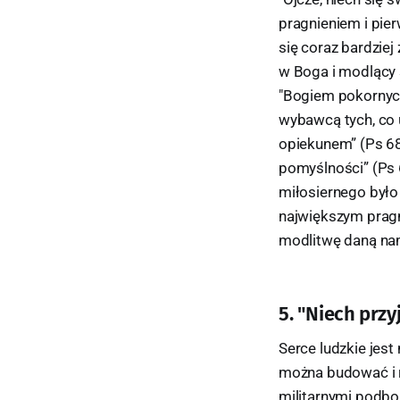
pragnieniem i pier
się coraz bardziej
w Boga i modlący s
"Bogiem pokornyc
wybawcą tych, co ut
opiekunem” (Ps 68
pomyślności” (Ps 
miłosiernego było 
największym pragn
modlitwę daną nam 
5. "Niech przy
Serce ludzkie jes
można budować i ro
militarnymi podbo