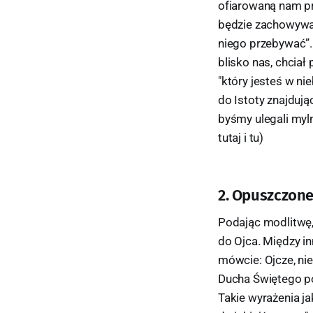
ofiarowaną nam prz
będzie zachowywał 
niego przebywać”.
blisko nas, chcia
"który jesteś w ni
do Istoty znajdują
byśmy ulegali myln
tutaj i tu)
2. Opuszczone
Podając modlitwę, 
do Ojca. Między in
mówcie: Ojcze, nie
Ducha Świętego po 
Takie wyrażenia jak