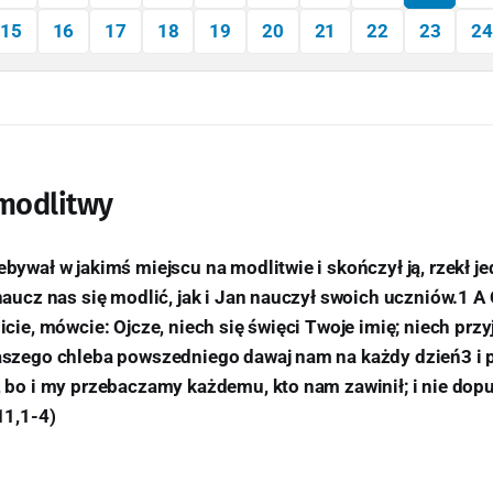
15
16
17
18
19
20
21
22
23
24
 modlitwy
bywał w jakimś miejscu na modlitwie i skończył ją, rzekł j
naucz nas się modlić, jak i Jan nauczył swoich uczniów.1 A 
icie, mówcie: Ojcze, niech się święci Twoje imię; niech prz
aszego chleba powszedniego dawaj nam na każdy dzień3 i
 bo i my przebaczamy każdemu, kto nam zawinił; i nie dopu
11,1-4)