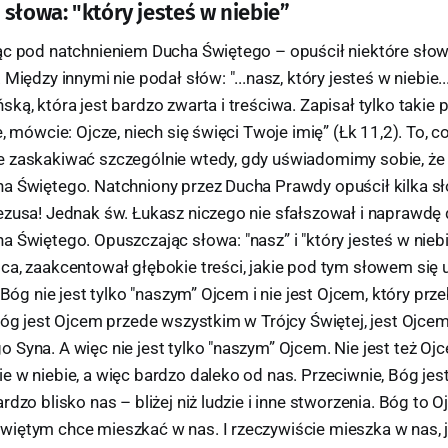
słowa: "który jesteś w niebie”
ąc pod natchnieniem Ducha Świętego – opuścił niektóre słow
Między innymi nie podał słów: "...nasz, który jesteś w niebie...
ką, która jest bardzo zwarta i treściwa. Zapisał tylko takie
, mówcie: Ojcze, niech się święci Twoje imię” (Łk 11,2). To, co
 zaskakiwać szczególnie wtedy, gdy uświadomimy sobie, że 
a Świętego. Natchniony przez Ducha Prawdy opuścił kilka s
ezusa! Jednak św. Łukasz niczego nie sfałszował i naprawdę 
 Świętego. Opuszczając słowa: "nasz” i "który jesteś w niebi
ca, zaakcentował głębokie treści, jakie pod tym słowem się 
e Bóg nie jest tylko "naszym” Ojcem i nie jest Ojcem, który pr
 Bóg jest Ojcem przede wszystkim w Trójcy Świętej, jest Ojce
Syna. A więc nie jest tylko "naszym” Ojcem. Nie jest też Ojc
e w niebie, a więc bardzo daleko od nas. Przeciwnie, Bóg je
dzo blisko nas – bliżej niż ludzie i inne stworzenia. Bóg to Oj
iętym chce mieszkać w nas. I rzeczywiście mieszka w nas, j