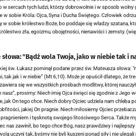
o w sercach tych ludzi, którzy dobrowolnie i w sposób wolny 
 w sobie Króla: Ojca, Syna i Ducha Świętego. Człowiek odrzu
zy w sobie królestwo Boże, bo poddaje się władzy szatana, któ
rólestwo zła, egoizmu, obojętności, nienawiści i zemsty. (więce
słowa: "Bądź wola Twoja, jako w niebie tak i n
iej św. Łukasz pominął podane przez św. Mateusza słowa: "
i, tak jak i w niebie” (Mt 6,10). Może je opuścił dlatego, że tr
awiera się we wszystkich prośbach modlitwy, której nauczył 
nasz”, prosimy: Niech imię Ojca święci się zgodnie z Jego w
e, jak On tego chce. Niech dobry Ojciec udziela nam chleba 
j obfitości, jakiej On pragnie. Niech miłosierny Ojciec przeba
z pragnieniem i tęsknotą swojego litościwego Serca. Także 
 nas zawinił, bo tego chce Bóg, nasz prawdziwy i najlepszy 
olą uczyni tak, byśmy nie byli kuszeni ponad siły i nie ulegali