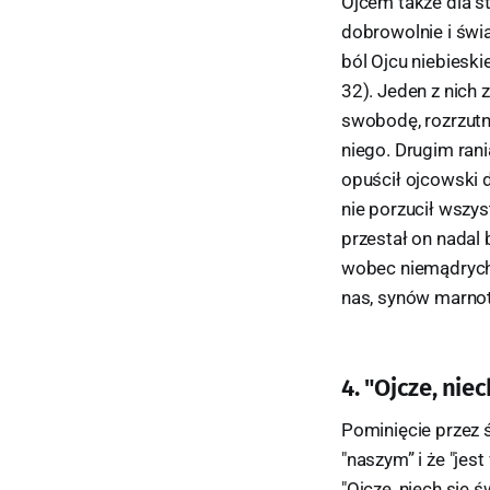
Ojcem także dla st
dobrowolnie i świ
ból Ojcu niebiesk
32). Jeden z nich 
swobodę, rozrzutno
niego. Drugim ran
opuścił ojcowski d
nie porzucił wszys
przestał on nadal
wobec niemądrych
nas, synów marnot
4. "Ojcze, nie
Pominięcie przez ś
"naszym” i że "jes
"Ojcze, niech się