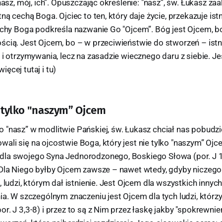
"nasz, mój, ich”. Opuszczając określenie: "nasz”, św. Łukasz za
tną cechą Boga. Ojciec to ten, który daje życie, przekazuje ist
cechy Boga podkreśla nazwanie Go "Ojcem”. Bóg jest Ojcem, bo
cią. Jest Ojcem, bo – w przeciwieństwie do stworzeń – istni
 i otrzymywania, lecz na zasadzie wiecznego daru z siebie. J
ęcej tutaj i tu)
e tylko "naszym” Ojcem
 "nasz” w modlitwie Pańskiej, św. Łukasz chciał nas pobudz
li się na ojcostwie Boga, który jest nie tylko "naszym” Ojc
la swojego Syna Jednorodzonego, Boskiego Słowa (por. J 1,
 Dla Niego byłby Ojcem zawsze – nawet wtedy, gdyby niczego 
, ludzi, którym dał istnienie. Jest Ojcem dla wszystkich innyc
ia. W szczególnym znaczeniu jest Ojcem dla tych ludzi, którzy 
r. J 3,3-8) i przez to są z Nim przez łaskę jakby "spokrewnien