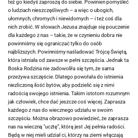
też go kiedyś zaproszą do siebie. Powinien pomyśleć
o ludziach nieszczęśliwych – a więc o ubogich,
ułomnych, chromych i niewidomych – i też coś dla
nich zrobić. W słowach Jezusa znajduje się pouczenie
dla każdego z nas – takie, że w czynieniu dobra nie
powinniśmy się ograniczać tylko do osób
najbliższych. Powinniśmy naśladować Trójcę Świętą,
która istniała od zawsze w pełni szczęścia. Jednak ta
Boska Rodzina nie zadowoliła się tym, że sama
przeżywa szczęście. Dlatego powołała do istnienia
niezliczoną ilość bytów, aby podzielić się z nimi
radością swojego istnienia. Takim istotom rozumnym
jak człowiek, chce dać jeszcze coś więcej. Zaprasza
każdego z nas do wiecznego udziału w swoim
szczęściu. Można obrazowo powiedzieć, że zaprasza
nas na wieczną "ucztę”, którą jest Jej pełnia radości.
Będą w niej mieli udział ci, którzy na ziemi włączają