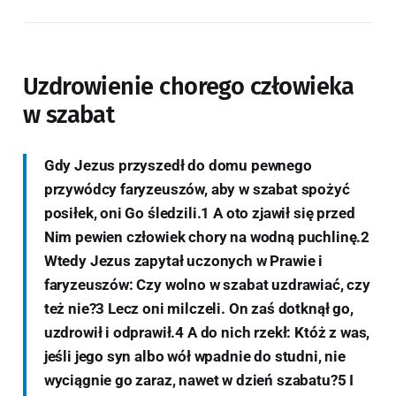
Uzdrowienie chorego człowieka
w szabat
Gdy Jezus przyszedł do domu pewnego
przywódcy faryzeuszów, aby w szabat spożyć
posiłek, oni Go śledzili.1 A oto zjawił się przed
Nim pewien człowiek chory na wodną puchlinę.2
Wtedy Jezus zapytał uczonych w Prawie i
faryzeuszów: Czy wolno w szabat uzdrawiać, czy
też nie?3 Lecz oni milczeli. On zaś dotknął go,
uzdrowił i odprawił.4 A do nich rzekł: Któż z was,
jeśli jego syn albo wół wpadnie do studni, nie
wyciągnie go zaraz, nawet w dzień szabatu?5 I