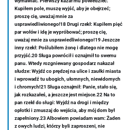
wymawiać. Pierwszy kazał mu powiedzieć:
Kupiłem pole, muszę wyjść, aby je obejrzeć;
proszę cię, uważaj mnie za
usprawiedliwionego!18 Drugi rzekł: Kupiłem pięć
par wołów i idę je wypróbować; proszę cię,
uważaj mnie za usprawiedliwionego!19 Jeszcze
inny rzekł: Poślubiłem żonę i dlatego nie mogę
przyjść.20 Sługa powrócił i oznajmił to swemu
panu. Wtedy rozgniewany gospodarz nakazał
słudze: Wyjdź co prędzej na ulice i zaułki miasta
i wprowadź tu ubogich, ułomnych, niewidomych
i chromych!21 Sługa oznajmił: Panie, stało się,
jak rozkazałeś, a jeszcze jest miejsce.22 Na to
pan rzekł do sługi: Wyjdź na drogi i między
opłotki i zmuszaj do wejścia, aby mój dom był
zapełniony.23 Albowiem powiadam wam: Żaden
z owych ludzi, którzy byli zaproszeni, nie