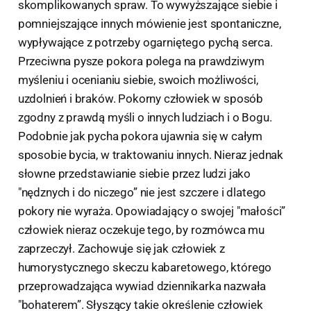
skomplikowanych spraw. To wywyższające siebie i
pomniejszające innych mówienie jest spontaniczne,
wypływające z potrzeby ogarniętego pychą serca.
Przeciwna pysze pokora polega na prawdziwym
myśleniu i ocenianiu siebie, swoich możliwości,
uzdolnień i braków. Pokorny człowiek w sposób
zgodny z prawdą myśli o innych ludziach i o Bogu.
Podobnie jak pycha pokora ujawnia się w całym
sposobie bycia, w traktowaniu innych. Nieraz jednak
słowne przedstawianie siebie przez ludzi jako
"nędznych i do niczego” nie jest szczere i dlatego
pokory nie wyraża. Opowiadający o swojej "małości”
człowiek nieraz oczekuje tego, by rozmówca mu
zaprzeczył. Zachowuje się jak człowiek z
humorystycznego skeczu kabaretowego, którego
przeprowadzająca wywiad dziennikarka nazwała
"bohaterem”. Słyszący takie określenie człowiek