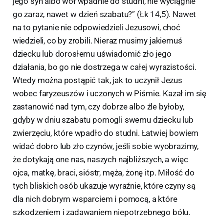
jego syn albo wół wpadnie do studni, nie wyciągnie
go zaraz, nawet w dzień szabatu?” (Łk 14,5). Nawet
na to pytanie nie odpowiedzieli Jezusowi, choć
wiedzieli, co by zrobili. Nieraz musimy jakiemuś
dziecku lub dorosłemu uświadomić zło jego
działania, bo go nie dostrzega w całej wyrazistości.
Wtedy można postąpić tak, jak to uczynił Jezus
wobec faryzeuszów i uczonych w Piśmie. Kazał im się
zastanowić nad tym, czy dobrze albo źle byłoby,
gdyby w dniu szabatu pomogli swemu dziecku lub
zwierzęciu, które wpadło do studni. Łatwiej bowiem
widać dobro lub zło czynów, jeśli sobie wyobrazimy,
że dotykają one nas, naszych najbliższych, a więc
ojca, matkę, braci, sióstr, męża, żonę itp. Miłość do
tych bliskich osób ukazuje wyraźnie, które czyny są
dla nich dobrym wsparciem i pomocą, a które
szkodzeniem i zadawaniem niepotrzebnego bólu.