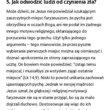
5. Jak odwodzić ludzi od czynienia zła?
Może dziwić, że Jezus nie powiedział szukającym
zaszczytnych miejsc faryzeuszom, że pycha jest
obrzydliwa w oczach Boga, ani nie podał im żadnego
innego motywu religijnego, skłaniającego do
porzucenia tego grzechu. Użył tylko jednego
argumentu – tego mianowicie, że przez pyszne
wybieranie pierwszych miejsc można się ośmieszyć i
doznać upokorzenia ze strony zapraszającego na
ucztę. On bowiem może powiedzieć: "Ustąp temu
miejsca!, i musiałbyś ze wstydem zająć ostatnie
miejsce” (Łk 14,9). Niski to powód unikania zachowań
ujawniających pychę. Jednak w swojej mądrości
Jezus uznał, że głębszej i religijnej motywacji
faryzeusze nie są w stanie przyjąć, bo są za mało
dojrzali duchowo. Dostosowuje się więc do ich