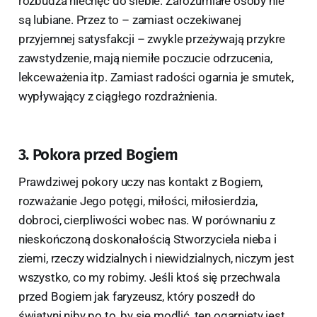
rozbudza niechęć do siebie. Zarozumiałe osoby nie
są lubiane. Przez to – zamiast oczekiwanej
przyjemnej satysfakcji – zwykle przeżywają przykre
zawstydzenie, mają niemiłe poczucie odrzucenia,
lekceważenia itp. Zamiast radości ogarnia je smutek,
wypływający z ciągłego rozdrażnienia.
3. Pokora przed Bogiem
Prawdziwej pokory uczy nas kontakt z Bogiem,
rozważanie Jego potęgi, miłości, miłosierdzia,
dobroci, cierpliwości wobec nas. W porównaniu z
nieskończoną doskonałością Stworzyciela nieba i
ziemi, rzeczy widzialnych i niewidzialnych, niczym jest
wszystko, co my robimy. Jeśli ktoś się przechwala
przed Bogiem jak faryzeusz, który poszedł do
świątyni niby po to, by się modlić, ten ogarnięty jest