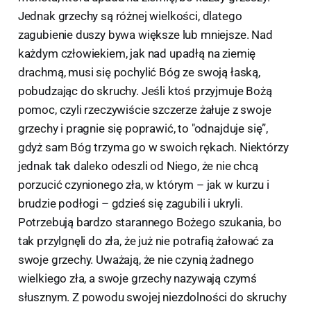
Jednak grzechy są różnej wielkości, dlatego
zagubienie duszy bywa większe lub mniejsze. Nad
każdym człowiekiem, jak nad upadłą na ziemię
drachmą, musi się pochylić Bóg ze swoją łaską,
pobudzając do skruchy. Jeśli ktoś przyjmuje Bożą
pomoc, czyli rzeczywiście szczerze żałuje z swoje
grzechy i pragnie się poprawić, to "odnajduje się”,
gdyż sam Bóg trzyma go w swoich rękach. Niektórzy
jednak tak daleko odeszli od Niego, że nie chcą
porzucić czynionego zła, w którym – jak w kurzu i
brudzie podłogi – gdzieś się zagubili i ukryli.
Potrzebują bardzo starannego Bożego szukania, bo
tak przylgnęli do zła, że już nie potrafią żałować za
swoje grzechy. Uważają, że nie czynią żadnego
wielkiego zła, a swoje grzechy nazywają czymś
słusznym. Z powodu swojej niezdolności do skruchy