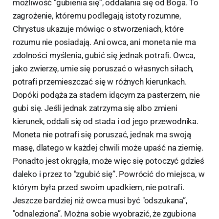
możliwość "gubienia się”, oddalania się od Boga. To
zagrożenie, któremu podlegają istoty rozumne,
Chrystus ukazuje mówiąc o stworzeniach, które
rozumu nie posiadają. Ani owca, ani moneta nie ma
zdolności myślenia, gubić się jednak potrafi. Owca,
jako zwierzę, umie się poruszać o własnych siłach,
potrafi przemieszczać się w różnych kierunkach.
Dopóki podąża za stadem idącym za pasterzem, nie
gubi się. Jeśli jednak zatrzyma się albo zmieni
kierunek, oddali się od stada i od jego przewodnika.
Moneta nie potrafi się poruszać, jednak ma swoją
masę, dlatego w każdej chwili może upaść na ziemię.
Ponadto jest okrągła, może więc się potoczyć gdzieś
daleko i przez to "zgubić się”. Powrócić do miejsca, w
którym była przed swoim upadkiem, nie potrafi.
Jeszcze bardziej niż owca musi być "odszukana”,
"odnaleziona”. Można sobie wyobrazić, że zgubiona