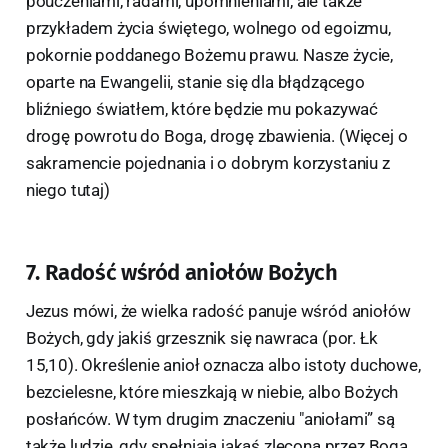
pouczeniami, radami, upomnieniami, ale także
przykładem życia świętego, wolnego od egoizmu,
pokornie poddanego Bożemu prawu. Nasze życie,
oparte na Ewangelii, stanie się dla błądzącego
bliźniego światłem, które będzie mu pokazywać
drogę powrotu do Boga, drogę zbawienia. (Więcej o
sakramencie pojednania i o dobrym korzystaniu z
niego tutaj)
7. Radość wśród aniołów Bożych
Jezus mówi, że wielka radość panuje wśród aniołów
Bożych, gdy jakiś grzesznik się nawraca (por. Łk
15,10). Określenie anioł oznacza albo istoty duchowe,
bezcielesne, które mieszkają w niebie, albo Bożych
posłańców. W tym drugim znaczeniu "aniołami” są
także ludzie, gdy spełniają jakąś zleconą przez Boga