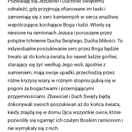
Pozwalają się Jezusowi i Duchowi Świętemu
odnaleźć, gdy przyjmują ofiarowane im łaski i
zamieniają się z serc kamiennych w serca wrażliwe,
współczujące, kochające Boga i ludzi. Wtedy są
niesione na ramionach Jezusa i poruszane przez
potężne tchnienie Ducha Świętego, Ducha Miłości. To
indywidualne poszukiwanie serc przez Boga będzie
trwało aż do końca świata, bo nawet ludzie gorliwi,
starający się żyć według Jego woli, zgodnie z
sumieniem, mają swoje upadki, przechodzą przez
różne kryzysy wiary, w różnym stopniu gubią się w
pogoni za bogactwami i przemijającymi
przyjemnościami. Zbawiciel i Duch Święty będą
dokonywali swoich poszukiwań aż do końca świata,
kiedy znajdą się w domu Ojca wszystkie owce, które
pozwoliły się ogarnąć ich czułym Boskim ramionom i
nie wymykały się z nich.