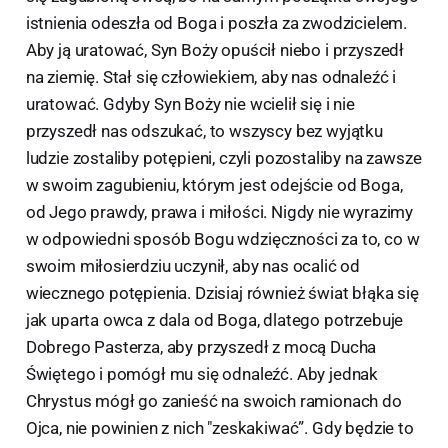
istnienia odeszła od Boga i poszła za zwodzicielem.
Aby ją uratować, Syn Boży opuścił niebo i przyszedł
na ziemię. Stał się człowiekiem, aby nas odnaleźć i
uratować. Gdyby Syn Boży nie wcielił się i nie
przyszedł nas odszukać, to wszyscy bez wyjątku
ludzie zostaliby potępieni, czyli pozostaliby na zawsze
w swoim zagubieniu, którym jest odejście od Boga,
od Jego prawdy, prawa i miłości. Nigdy nie wyrazimy
w odpowiedni sposób Bogu wdzięczności za to, co w
swoim miłosierdziu uczynił, aby nas ocalić od
wiecznego potępienia. Dzisiaj również świat błąka się
jak uparta owca z dala od Boga, dlatego potrzebuje
Dobrego Pasterza, aby przyszedł z mocą Ducha
Świętego i pomógł mu się odnaleźć. Aby jednak
Chrystus mógł go zanieść na swoich ramionach do
Ojca, nie powinien z nich "zeskakiwać”. Gdy będzie to