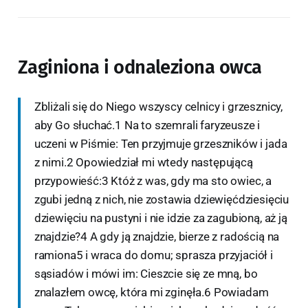
Zaginiona i odnaleziona owca
Zbliżali się do Niego wszyscy celnicy i grzesznicy,
aby Go słuchać.1 Na to szemrali faryzeusze i
uczeni w Piśmie: Ten przyjmuje grzeszników i jada
z nimi.2 Opowiedział mi wtedy następującą
przypowieść:3 Któż z was, gdy ma sto owiec, a
zgubi jedną z nich, nie zostawia dziewięćdziesięciu
dziewięciu na pustyni i nie idzie za zagubioną, aż ją
znajdzie?4 A gdy ją znajdzie, bierze z radością na
ramiona5 i wraca do domu; sprasza przyjaciół i
sąsiadów i mówi im: Cieszcie się ze mną, bo
znalazłem owcę, która mi zginęła.6 Powiadam