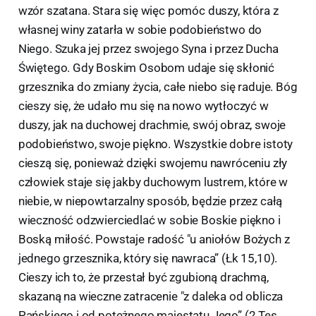
wzór szatana. Stara się więc pomóc duszy, która z
własnej winy zatarła w sobie podobieństwo do
Niego. Szuka jej przez swojego Syna i przez Ducha
Świętego. Gdy Boskim Osobom udaje się skłonić
grzesznika do zmiany życia, całe niebo się raduje. Bóg
cieszy się, że udało mu się na nowo wytłoczyć w
duszy, jak na duchowej drachmie, swój obraz, swoje
podobieństwo, swoje piękno. Wszystkie dobre istoty
cieszą się, ponieważ dzięki swojemu nawróceniu zły
człowiek staje się jakby duchowym lustrem, które w
niebie, w niepowtarzalny sposób, będzie przez całą
wieczność odzwierciedlać w sobie Boskie piękno i
Boską miłość. Powstaje radość "u aniołów Bożych z
jednego grzesznika, który się nawraca” (Łk 15,10).
Cieszy ich to, że przestał być zgubioną drachmą,
skazaną na wieczne zatracenie "z daleka od oblicza
Pańskiego i od potężnego majestatu Jego” (2 Tes