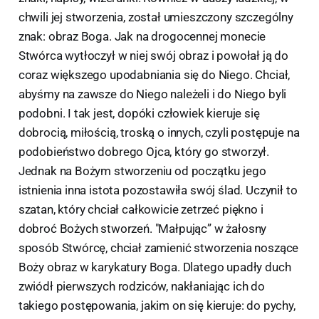
chwili jej stworzenia, został umieszczony szczególny
znak: obraz Boga. Jak na drogocennej monecie
Stwórca wytłoczył w niej swój obraz i powołał ją do
coraz większego upodabniania się do Niego. Chciał,
abyśmy na zawsze do Niego należeli i do Niego byli
podobni. I tak jest, dopóki człowiek kieruje się
dobrocią, miłością, troską o innych, czyli postępuje na
podobieństwo dobrego Ojca, który go stworzył.
Jednak na Bożym stworzeniu od początku jego
istnienia inna istota pozostawiła swój ślad. Uczynił to
szatan, który chciał całkowicie zetrzeć piękno i
dobroć Bożych stworzeń. "Małpując” w żałosny
sposób Stwórcę, chciał zamienić stworzenia noszące
Boży obraz w karykatury Boga. Dlatego upadły duch
zwiódł pierwszych rodziców, nakłaniając ich do
takiego postępowania, jakim on się kieruje: do pychy,