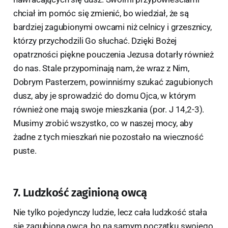
chciał im pomóc się zmienić, bo wiedział, że są
bardziej zagubionymi owcami niż celnicy i grzesznicy,
którzy przychodzili Go słuchać. Dzięki Bożej
opatrzności piękne pouczenia Jezusa dotarły również
do nas. Stale przypominają nam, że wraz z Nim,
Dobrym Pasterzem, powinniśmy szukać zagubionych
dusz, aby je sprowadzić do domu Ojca, w którym
również one mają swoje mieszkania (por. J 14,2-3).
Musimy zrobić wszystko, co w naszej mocy, aby
żadne z tych mieszkań nie pozostało na wieczność
puste.
7. Ludzkość zaginioną owcą
Nie tylko pojedynczy ludzie, lecz cała ludzkość stała
się zagubioną owcą, bo na samym początku swojego