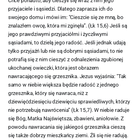
Chce ponadto, aby cieszyli się wraz z nim jego
przyjaciele i sąsiedzi. Dlatego zaprasza ich do
swojego domu i mówi im: "Cieszcie się ze mną, bo
znalazłem owcę, która mi zginęła”. (Łk 15,6) Jeśli są
jego prawdziwymi przyjaciółmi i życzliwymi
sąsiadami, to dzielą jego radość. Jeśli jednak udają
tylko przyjaźń lub nie są dobrymi sąsiadami, to nie
potrafią się z nim cieszyć z odnalezienia zgubionej
ukochanej owieczki, która jest obrazem
nawracającego się grzesznika. Jezus wyjaśnia: "Tak
samo w niebie większa będzie radość z jednego
grzesznika, który się nawraca, niż z
dziewięćdziesięciu dziewięciu sprawiedliwych, którzy
nie potrzebują nawrócenia” (Łk 15,7). W niebie raduje
się Bóg, Matka Najświętsza, zbawieni, aniołowie. Z
powodu nawracania się jakiegoś grzesznika cieszą
się także dobrzy mieszkańcy ziemi. Źli się nie radują.