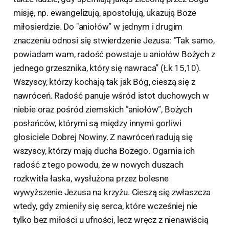
misję, np. ewangelizują, apostołują, ukazują Boże
miłosierdzie. Do "aniołów” w jednym i drugim
znaczeniu odnosi się stwierdzenie Jezusa: "Tak samo,
powiadam wam, radość powstaje u aniołów Bożych z
jednego grzesznika, który się nawraca” (Łk 15,10).
Wszyscy, którzy kochają tak jak Bóg, cieszą się z
nawróceń. Radość panuje wśród istot duchowych w
niebie oraz pośród ziemskich "aniołów”, Bożych
posłańców, którymi są między innymi gorliwi
głosiciele Dobrej Nowiny. Z nawróceń radują się
wszyscy, którzy mają ducha Bożego. Ogarnia ich
radość z tego powodu, że w nowych duszach
rozkwitła łaska, wysłużona przez bolesne
wywyższenie Jezusa na krzyżu. Cieszą się zwłaszcza
wtedy, gdy zmieniły się serca, które wcześniej nie
tylko bez miłości u ufności, lecz wręcz z nienawiścią