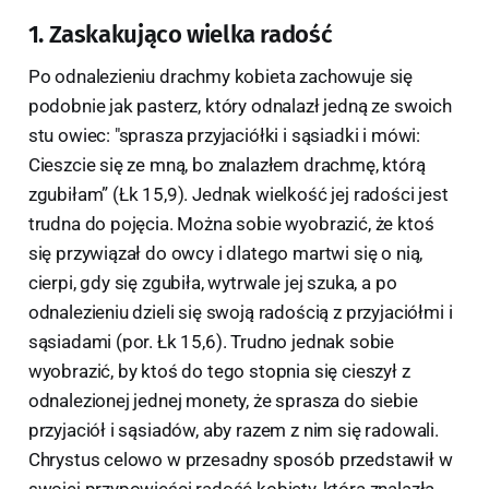
1. Zaskakująco wielka radość
Po odnalezieniu drachmy kobieta zachowuje się
podobnie jak pasterz, który odnalazł jedną ze swoich
stu owiec: "sprasza przyjaciółki i sąsiadki i mówi:
Cieszcie się ze mną, bo znalazłem drachmę, którą
zgubiłam” (Łk 15,9). Jednak wielkość jej radości jest
trudna do pojęcia. Można sobie wyobrazić, że ktoś
się przywiązał do owcy i dlatego martwi się o nią,
cierpi, gdy się zgubiła, wytrwale jej szuka, a po
odnalezieniu dzieli się swoją radością z przyjaciółmi i
sąsiadami (por. Łk 15,6). Trudno jednak sobie
wyobrazić, by ktoś do tego stopnia się cieszył z
odnalezionej jednej monety, że sprasza do siebie
przyjaciół i sąsiadów, aby razem z nim się radowali.
Chrystus celowo w przesadny sposób przedstawił w
swojej przypowieści radość kobiety, która znalazła