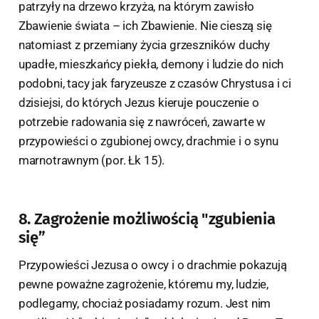
patrzyły na drzewo krzyża, na którym zawisło
Zbawienie świata – ich Zbawienie. Nie cieszą się
natomiast z przemiany życia grzeszników duchy
upadłe, mieszkańcy piekła, demony i ludzie do nich
podobni, tacy jak faryzeusze z czasów Chrystusa i ci
dzisiejsi, do których Jezus kieruje pouczenie o
potrzebie radowania się z nawróceń, zawarte w
przypowieści o zgubionej owcy, drachmie i o synu
marnotrawnym (por. Łk 15).
8. Zagrożenie możliwością "zgubienia
się”
Przypowieści Jezusa o owcy i o drachmie pokazują
pewne poważne zagrożenie, któremu my, ludzie,
podlegamy, chociaż posiadamy rozum. Jest nim