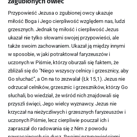
zagubionych owiec
Przypowieść Jezusa o zgubionej owcy ukazuje
miłość Boga i Jego cierpliwość względem nas, ludzi
grzesznych. Jednak tę miłość i cierpliwość Jezus
ukazał nie tylko słowami swojej przypowieści, ale
także swoim zachowaniem. Ukazał ją między innymi
w sposobie, w jaki potraktował faryzeuszów i
uczonych w Piśmie, którzy oburzali się faktem, że
zbliżali się do "Niego wszyscy celnicy i grzesznicy, aby
Go słuchać”, a On na to zezwalał (Łk 15,1). Jezus nie
odrzucał celników, grzesznic i grzeszników, którzy Go
słuchali, bo wiedział, że wśród nich znajdowali się
przyszli święci, Jego wielcy wyznawcy. Jezus nie
krzyczał na nieżyczliwych i grzesznych faryzeuszów i
uczonych Piśmie, lecz cierpliwie pouczał ich i
zapraszał do radowania się z Nim z powodu
nawracających się dusz. Swoimi przypowieściami