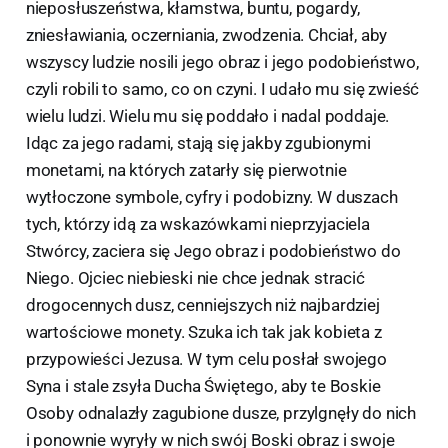
nieposłuszeństwa, kłamstwa, buntu, pogardy,
zniesławiania, oczerniania, zwodzenia. Chciał, aby
wszyscy ludzie nosili jego obraz i jego podobieństwo,
czyli robili to samo, co on czyni. I udało mu się zwieść
wielu ludzi. Wielu mu się poddało i nadal poddaje.
Idąc za jego radami, stają się jakby zgubionymi
monetami, na których zatarły się pierwotnie
wytłoczone symbole, cyfry i podobizny. W duszach
tych, którzy idą za wskazówkami nieprzyjaciela
Stwórcy, zaciera się Jego obraz i podobieństwo do
Niego. Ojciec niebieski nie chce jednak stracić
drogocennych dusz, cenniejszych niż najbardziej
wartościowe monety. Szuka ich tak jak kobieta z
przypowieści Jezusa. W tym celu posłał swojego
Syna i stale zsyła Ducha Świętego, aby te Boskie
Osoby odnalazły zagubione dusze, przylgnęły do nich
i ponownie wyryły w nich swój Boski obraz i swoje