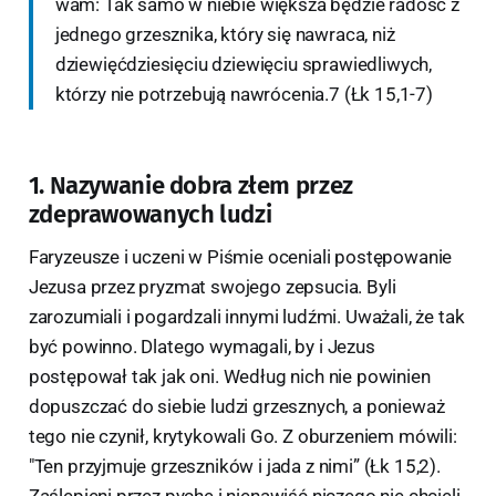
wam: Tak samo w niebie większa będzie radość z
jednego grzesznika, który się nawraca, niż
dziewięćdziesięciu dziewięciu sprawiedliwych,
którzy nie potrzebują nawrócenia.7 (Łk 15,1-7)
1. Nazywanie dobra złem przez
zdeprawowanych ludzi
Faryzeusze i uczeni w Piśmie oceniali postępowanie
Jezusa przez pryzmat swojego zepsucia. Byli
zarozumiali i pogardzali innymi ludźmi. Uważali, że tak
być powinno. Dlatego wymagali, by i Jezus
postępował tak jak oni. Według nich nie powinien
dopuszczać do siebie ludzi grzesznych, a ponieważ
tego nie czynił, krytykowali Go. Z oburzeniem mówili:
"Ten przyjmuje grzeszników i jada z nimi” (Łk 15,2).
Zaślepieni przez pychę i nienawiść niczego nie chcieli