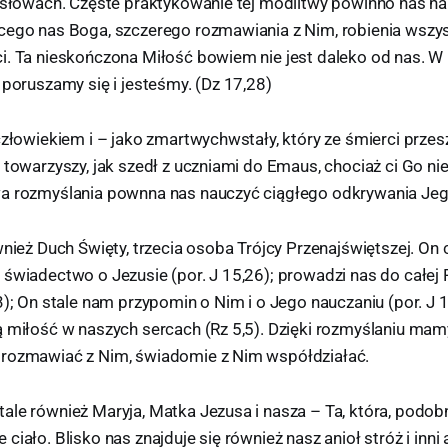
o słowach. Częste praktykowanie tej modlitwy powinno nas n
cego nas Boga, szczerego rozmawiania z Nim, robienia wszy
i. Ta nieskończona Miłość bowiem nie jest daleko od nas. W
 poruszamy się i jesteśmy. (Dz 17,28)
człowiekiem i – jako zmartwychwstały, który ze śmierci prze
 towarzyszy, jak szedł z uczniami do Emaus, chociaż ci Go nie
a rozmyślania pownna nas nauczyć ciągłego odkrywania Jeg
wnież Duch Święty, trzecia osoba Trójcy Przenajświętszej. On 
świadectwo o Jezusie (por. J 15,26); prowadzi nas do całej P
3); On stale nam przypomin o Nim i o Jego nauczaniu (por. J 
ą miłość w naszych sercach (Rz 5,5). Dzięki rozmyślaniu mam
 rozmawiać z Nim, świadomie z Nim współdziałać.
le również Maryja, Matka Jezusa i nasza – Ta, która, podobni
ciało. Blisko nas znajduje się również nasz anioł stróż i inni 