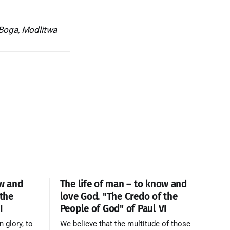
Boga, Modlitwa
ow and
The life of man – to know and
 the
love God. "The Credo of the
I
People of God" of Paul VI
n glory, to
We believe that the multitude of those