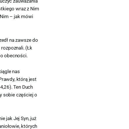
auczyć zauważania
stkiego wraz z Nim
 Nim – jak mówi
szedł na zawsze do
 rozpoznali. (Łk
o obecności.
ciągle nas
rawdy, którą jest
14,26). Ten Duch
y sobie częściej o
e jak Jej Syn, już
aniołowie, których