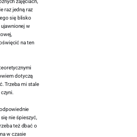
óżnych zajęciach,
e raz jedną raz
ego się blisko
 ujawnionej w
żowej,
oświęcić na ten
teoretycznymi
bowiem dotyczą
ć. Trzeba mi stale
czyni.
e odpowiednie
się nie śpieszyć,
rzeba też dbać o
żna w czasie