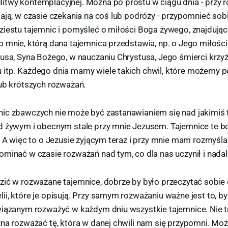
twy kontemplacyjnej. Można po prostu w ciągu dnia - przy r
ają, w czasie czekania na coś lub podróży - przypomnieć sobi
ziestu tajemnic i pomyśleć o miłości Boga żywego, znajdując
o mnie, którą dana tajemnica przedstawia, np. o Jego miłości
zusa, Syna Bożego, w nauczaniu Chrystusa, Jego śmierci krzy
itp. Każdego dnia mamy wiele takich chwil, które możemy p
lub krótszych rozważań.
ic zbawczych nie może być zastanawianiem się nad jakimiś 
d żywym i obecnym stale przy mnie Jezusem. Tajemnice te 
. A więc to o Jezusie żyjącym teraz i przy mnie mam rozmyśla
minać w czasie rozważań nad tym, co dla nas uczynił i nadal 
zić w rozważane tajemnice, dobrze by było przeczytać sobi
i, które je opisują. Przy samym rozważaniu ważne jest to, by 
wiązanym rozważyć w każdym dniu wszystkie tajemnice. Nie t
żna rozważać tę, która w danej chwili nam się przypomni. Mo