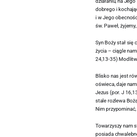
działaniu, na Jeg
dobrego i kochają
i w Jego obecnośc
św. Paweł, żyjemy,
Syn Boży stał się 
życia – ciągle nam
24,13-35) Modlitw
Blisko nas jest ró
oświeca, daje nam 
Jezus (por. J 16,1
stale rozlewa Boż
Nim przypominać,
Towarzyszy nam sta
posiada chwalebne 