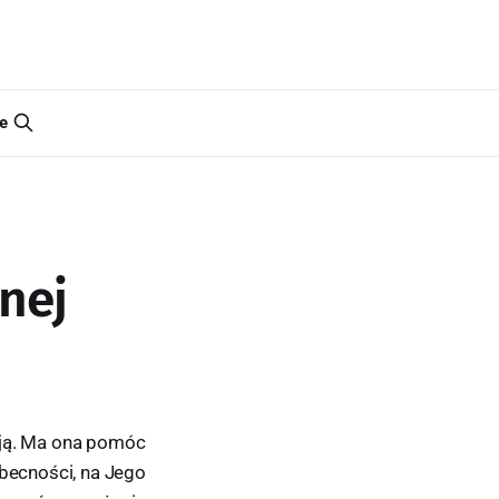
e
nej
cją. Ma ona pomóc
obecności, na Jego