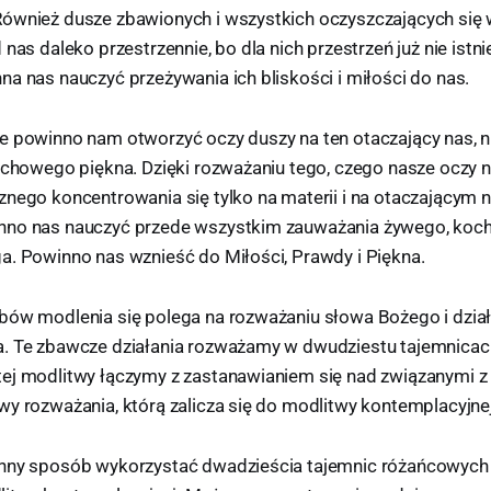
ównież dusze zbawionych i wszystkich oczyszczających się
 nas daleko przestrzennie, bo dla nich przestrzeń już nie istn
a nas nauczyć przeżywania ich bliskości i miłości do nas.
e powinno nam otworzyć oczy duszy na ten otaczający nas, n
duchowego piękna. Dzięki rozważaniu tego, czego nasze oczy 
nego koncentrowania się tylko na materii i na otaczającym n
nno nas nauczyć przede wszystkim zauważania żywego, koch
a. Powinno nas wznieść do Miłości, Prawdy i Piękna.
bów modlenia się polega na rozważaniu słowa Bożego i dział
. Te zbawcze działania rozważamy w dwudziestu tajemnicac
ej modlitwy łączymy z zastanawianiem się nad związanymi z 
wy rozważania, którą zalicza się do modlitwy kontemplacyjnej
nny sposób wykorzystać dwadzieścia tajemnic różańcowych 