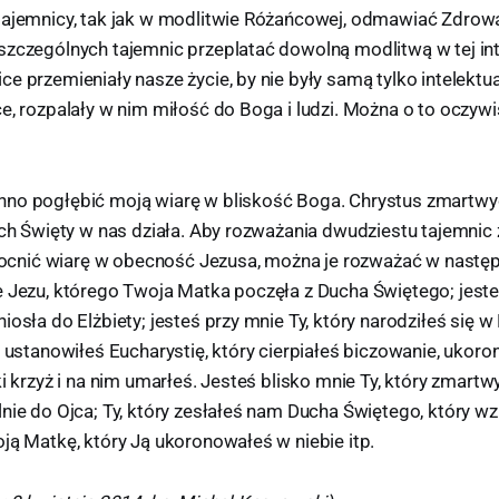
tajemnicy, tak jak w modlitwie Różańcowej, odmawiać Zdrow
szczególnych tajemnic przeplatać dowolną modlitwą w tej inte
e przemieniały nasze życie, by nie były samą tylko intelektu
e, rozpalały w nim miłość do Boga i ludzi. Można o to oczywi
nno pogłębić moją wiarę w bliskość Boga. Chrystus zmartw
Duch Święty w nas działa. Aby rozważania dwudziestu tajemni
nić wiarę w obecność Jezusa, można je rozważać w następ
 Jezu, którego Twoja Matka poczęła z Ducha Świętego; jesteś
iosła do Elżbiety; jesteś przy mnie Ty, który narodziłeś się w
y ustanowiłeś Eucharystię, który cierpiałeś biczowanie, ukor
ki krzyż i na nim umarłeś. Jesteś blisko mnie Ty, który zmart
nie do Ojca; Ty, który zesłałeś nam Ducha Świętego, który wz
ją Matkę, który Ją ukoronowałeś w niebie itp.