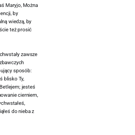
aś Maryjo, Można
ncji, by
alną wiedzą, by
ście też prosić
ychwstały zawsze
c zbawczych
ujący sposób:
 blisko Ty,
 Betlejem; jesteś
onowanie cierniem,
wychwstałeś,
iąłeś do nieba z