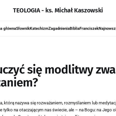
TEOLOGIA - ks. Michał Kaszowski
na główna
Słownik
Katechizm
Zagadnienia
Biblia
Franciszek
Najnowsz
uczyć się modlitwy zwa
żaniem?
twa, którą nazywa się rozważaniem, rozmyślaniem lub medyta
e tylko na otaczającym nas świecie, ale – na Bogu: na Jego 