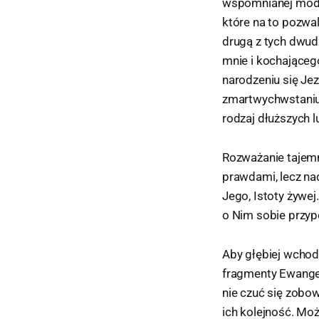
wspomnianej modli
które na to pozwal
drugą z tych dwud
mnie i kochająceg
narodzeniu się Je
zmartwychwstaniu 
rodzaj dłuższych 
Rozważanie tajemn
prawdami, lecz na
Jego, Istoty żywej
o Nim sobie przypo
Aby głębiej wchod
fragmenty Ewangeli
nie czuć się zobo
ich kolejność. Mo