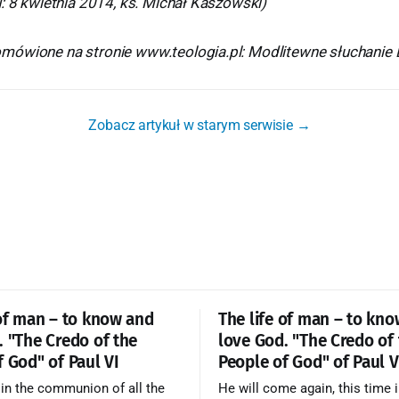
: 8 kwietnia 2014, ks. Michał Kaszowski)
ówione na stronie www.teologia.pl: Modlitewne słuchanie 
Zobacz artykuł w starym serwisie →
 of man – to know and
The life of man – to kn
. "The Credo of the
love God. "The Credo of
f God" of Paul VI
People of God" of Paul V
 in the communion of all the
He will come again, this time i