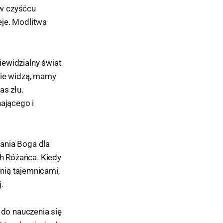
 w czyśćcu
ieje. Modlitwa
iewidzialny świat
nie widzą, mamy
as złu.
ającego i
ania Boga dla
h Różańca. Kiedy
nią tajemnicami,
.
do nauczenia się