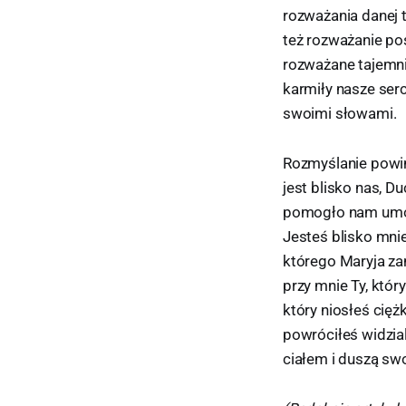
rozważania danej 
też rozważanie po
rozważane tajemnic
karmiły nasze serc
swoimi słowami.
Rozmyślanie powi
jest blisko nas, 
pomogło nam umoc
Jesteś blisko mnie
którego Maryja zan
przy mnie Ty, któr
który niosłeś cięż
powróciłeś widzial
ciałem i duszą swo