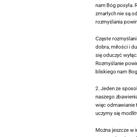
nam Bóg posyła. R
zmarłych nie są od
rozmyślania powinn
Częste rozmyślani
dobra, miłości i 
się oduczyć wyłącz
Rozmyślanie powi
bliskiego nam Bog
2. Jeden ze sposo
naszego zbawienia
więc odmawianie t
uczymy się modlit
Można jeszcze w i