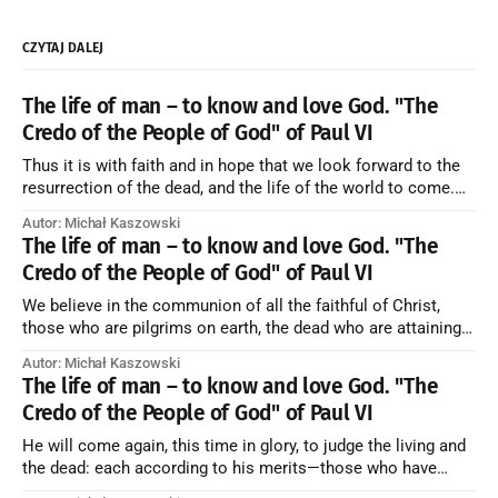
CZYTAJ DALEJ
The life of man – to know and love God. "The
Credo of the People of God" of Paul VI
Thus it is with faith and in hope that we look forward to the
resurrection of the dead, and the life of the world to come.
Blessed be God Thrice Holy. Amen. ← Back to Index Zobacz
Autor: Michał Kaszowski
artykuł w starym serwisie →
The life of man – to know and love God. "The
Credo of the People of God" of Paul VI
We believe in the communion of all the faithful of Christ,
those who are pilgrims on earth, the dead who are attaining
their purification, and the blessed in heaven, all together
Autor: Michał Kaszowski
forming one Church; and we believe that in this communion
The life of man – to know and love God. "The
the merciful love of God and His saints is
Credo of the People of God" of Paul VI
He will come again, this time in glory, to judge the living and
the dead: each according to his merits—those who have
responded to the love and piety of God going to eternal life,