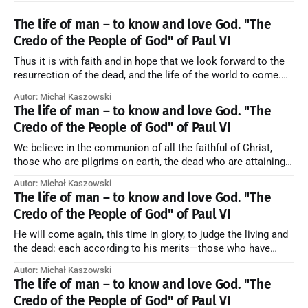
The life of man – to know and love God. "The
Credo of the People of God" of Paul VI
Thus it is with faith and in hope that we look forward to the
resurrection of the dead, and the life of the world to come.
Blessed be God Thrice Holy. Amen. ← Back to Index Zobacz
Autor: Michał Kaszowski
artykuł w starym serwisie →
The life of man – to know and love God. "The
Credo of the People of God" of Paul VI
We believe in the communion of all the faithful of Christ,
those who are pilgrims on earth, the dead who are attaining
their purification, and the blessed in heaven, all together
Autor: Michał Kaszowski
forming one Church; and we believe that in this communion
The life of man – to know and love God. "The
the merciful love of God and His saints is
Credo of the People of God" of Paul VI
He will come again, this time in glory, to judge the living and
the dead: each according to his merits—those who have
responded to the love and piety of God going to eternal life,
Autor: Michał Kaszowski
those who have refused them to the end going to the fire that
The life of man – to know and love God. "The
is not
Credo of the People of God" of Paul VI