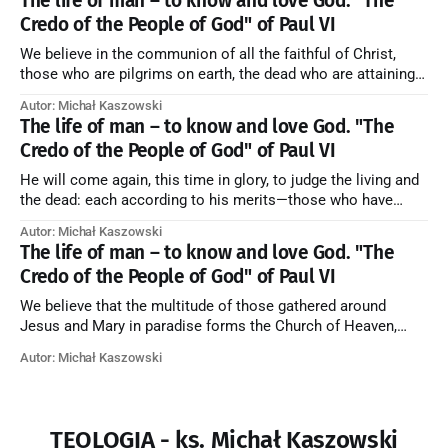
The life of man – to know and love God. "The
Credo of the People of God" of Paul VI
We believe in the communion of all the faithful of Christ,
those who are pilgrims on earth, the dead who are attaining
their purification, and the blessed in heaven, all together
Autor: Michał Kaszowski
forming one Church; and we believe that in this communion
The life of man – to know and love God. "The
the merciful love of God and His saints is
Credo of the People of God" of Paul VI
He will come again, this time in glory, to judge the living and
the dead: each according to his merits—those who have
responded to the love and piety of God going to eternal life,
Autor: Michał Kaszowski
those who have refused them to the end going to the fire that
The life of man – to know and love God. "The
is not
Credo of the People of God" of Paul VI
We believe that the multitude of those gathered around
Jesus and Mary in paradise forms the Church of Heaven,
where in eternal beatitude they see God as He is, and where
Autor: Michał Kaszowski
they also, in different degrees, are associated with the holy
angels in the divine rule exercised by Christ in
TEOLOGIA - ks. Michał Kaszowski