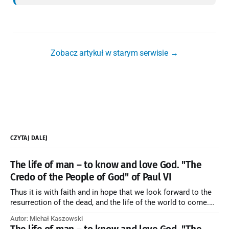
Zobacz artykuł w starym serwisie →
CZYTAJ DALEJ
The life of man – to know and love God. "The
Credo of the People of God" of Paul VI
Thus it is with faith and in hope that we look forward to the
resurrection of the dead, and the life of the world to come.
Blessed be God Thrice Holy. Amen. ← Back to Index Zobacz
Autor: Michał Kaszowski
artykuł w starym serwisie →