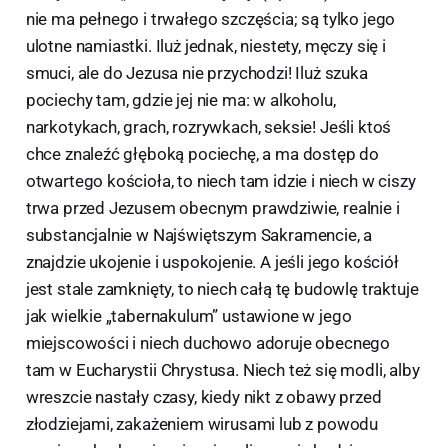
nie ma pełnego i trwałego szczęścia; są tylko jego
ulotne namiastki. Iluż jednak, niestety, męczy się i
smuci, ale do Jezusa nie przychodzi! Iluż szuka
pociechy tam, gdzie jej nie ma: w alkoholu,
narkotykach, grach, rozrywkach, seksie! Jeśli ktoś
chce znaleźć głęboką pociechę, a ma dostęp do
otwartego kościoła, to niech tam idzie i niech w ciszy
trwa przed Jezusem obecnym prawdziwie, realnie i
substancjalnie w Najświętszym Sakramencie, a
znajdzie ukojenie i uspokojenie. A jeśli jego kościół
jest stale zamknięty, to niech całą tę budowlę traktuje
jak wielkie „tabernakulum” ustawione w jego
miejscowości i niech duchowo adoruje obecnego
tam w Eucharystii Chrystusa. Niech też się modli, alby
wreszcie nastały czasy, kiedy nikt z obawy przed
złodziejami, zakażeniem wirusami lub z powodu