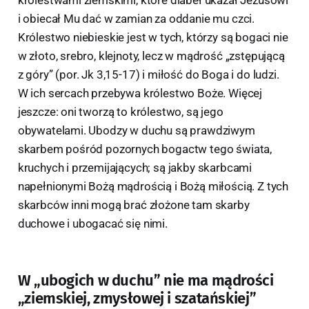
królestwami ziemskimi, które diabeł ukazał Jezusowi
i obiecał Mu dać w zamian za oddanie mu czci.
Królestwo niebieskie jest w tych, którzy są bogaci nie
w złoto, srebro, klejnoty, lecz w mądrość „zstępującą
z góry” (por. Jk 3,15-17) i miłość do Boga i do ludzi.
W ich sercach przebywa królestwo Boże. Więcej
jeszcze: oni tworzą to królestwo, są jego
obywatelami. Ubodzy w duchu są prawdziwym
skarbem pośród pozornych bogactw tego świata,
kruchych i przemijających; są jakby skarbcami
napełnionymi Bożą mądrością i Bożą miłością. Z tych
skarbców inni mogą brać złożone tam skarby
duchowe i ubogacać się nimi.
W „ubogich w duchu” nie ma mądrości
„ziemskiej, zmysłowej i szatańskiej”