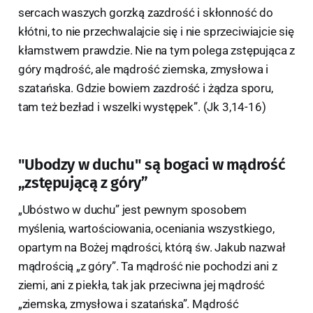
sercach waszych gorzką zazdrość i skłonność do
kłótni, to nie przechwalajcie się i nie sprzeciwiajcie się
kłamstwem prawdzie. Nie na tym polega zstępująca z
góry mądrość, ale mądrość ziemska, zmysłowa i
szatańska. Gdzie bowiem zazdrość i żądza sporu,
tam też bezład i wszelki występek”. (Jk 3,14-16)
"Ubodzy w duchu" są bogaci w mądrość
„zstępującą z góry”
„Ubóstwo w duchu” jest pewnym sposobem
myślenia, wartościowania, oceniania wszystkiego,
opartym na Bożej mądrości, którą św. Jakub nazwał
mądrością „z góry”. Ta mądrość nie pochodzi ani z
ziemi, ani z piekła, tak jak przeciwna jej mądrość
„ziemska, zmysłowa i szatańska”. Mądrość