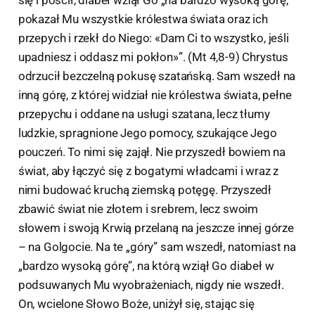
się i pościł, diabeł wziął Go „na bardzo wysoką górę,
pokazał Mu wszystkie królestwa świata oraz ich
przepych i rzekł do Niego: «Dam Ci to wszystko, jeśli
upadniesz i oddasz mi pokłon»”. (Mt 4,8-9) Chrystus
odrzucił bezczelną pokusę szatańską. Sam wszedł na
inną górę, z której widział nie królestwa świata, pełne
przepychu i oddane na usługi szatana, lecz tłumy
ludzkie, spragnione Jego pomocy, szukające Jego
pouczeń. To nimi się zajął. Nie przyszedł bowiem na
świat, aby łączyć się z bogatymi władcami i wraz z
nimi budować kruchą ziemską potęgę. Przyszedł
zbawić świat nie złotem i srebrem, lecz swoim
słowem i swoją Krwią przelaną na jeszcze innej górze
– na Golgocie. Na te „góry” sam wszedł, natomiast na
„bardzo wysoką górę”, na którą wziął Go diabeł w
podsuwanych Mu wyobrażeniach, nigdy nie wszedł.
On, wcielone Słowo Boże, uniżył się, stając się