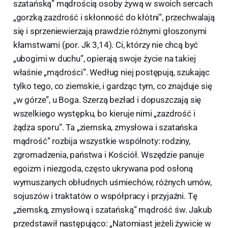
szatańską” mądrością osoby żywą w swoich sercach
„gorzką zazdrość i skłonność do kłótni”, przechwalają
się i sprzeniewierzają prawdzie różnymi głoszonymi
kłamstwami (por. Jk 3,14). Ci, którzy nie chcą być
„ubogimi w duchu”, opierają swoje życie na takiej
właśnie „mądrości”. Według niej postępują, szukając
tylko tego, co ziemskie, i gardząc tym, co znajduje się
„w górze”, u Boga. Szerzą bezład i dopuszczają się
wszelkiego występku, bo kieruje nimi „zazdrość i
żądza sporu”. Ta „ziemska, zmysłowa i szatańska
mądrość” rozbija wszystkie wspólnoty: rodziny,
zgromadzenia, państwa i Kościół. Wszędzie panuje
egoizm i niezgoda, często ukrywana pod osłoną
wymuszanych obłudnych uśmiechów, różnych umów,
sojuszów i traktatów o współpracy i przyjaźni. Tę
„ziemską, zmysłową i szatańską” mądrość św. Jakub
przedstawił następująco: „Natomiast jeżeli żywicie w