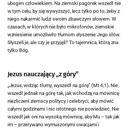
ubogim człowiekiem. Na ziemski pagórek wszedł nie
w tym celu, by się wywyższyć, lecz tylko po to, żeby z
niego nakarmić ludzi swoim zbawczym słowem. W
czasach, w których nie było mikrofonów, ziemskie
wzniesienie umożliwiło tłumom słyszenie Jego słów.
Słyszeli je, ale czy je przyjęli? To tajemnica, którą zna
tylko Bóg.
Jezus nauczający „z góry”
„Jezus, widząc tłumy, wyszedł na górę” (Mt 4,1). Nie
wszedł jednak na górę tak, jak wchodzą na mównicę
niezliczeni ziemscy politycy i celebryci, aby mówić
całymi godzinami i nic istotnego nie powiedzieć. Nie
wszedł jak oni na wysoką mównicę, aby Mu – tak jak
im – przerywano wymuszonymi owacjami i