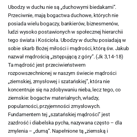
Ubodzy w duchu nie są „duchowymi biedakami”.
Przeciwnie, mają bogactwa duchowe, których nie
posiada wielu bogaczy, bankierów, biznesmenów,
ludzi wysoko postawionych w społecznej hierarchii
tego świata i Kościoła. Ubodzy w duchu posiadają w
sobie skarb Bożej miłości i mądrości, którą św. Jakub
nazwał mądrością „zstępującą z góry”. (Jk 3,14-18)
Ta mądrość jest przeciwieństwem
rozpowszechnionej w naszym świecie mądrości
„ziemskiej, zmysłowej i szatańskiej”, która nie
koncentruje się na zdobywaniu nieba, lecz tego, co
ziemskie: bogactw materialnych, władzy,
popularności, przyjemności zmysłowych.
Fundamentem tej „szatańskiej mądrości” jest
zazdrość i diabelska pycha, nazywana często – dla
zmylenia – „dumą”. Napełnione tą „ziemską i