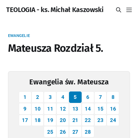
TEOLOGIA - ks. Michał Kaszowski
EWANGELIE
Mateusza Rozdział 5.
Ewangelia św. Mateusza
1
2
3
4
5
6
7
8
9
10
11
12
13
14
15
16
17
18
19
20
21
22
23
24
25
26
27
28