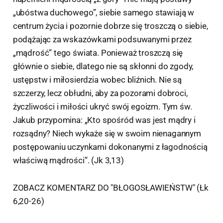
„ubóstwa duchowego”, siebie samego stawiają w
centrum życia i pozornie dobrze się troszczą o siebie,
podążając za wskazówkami podsuwanymi przez
„mądrość” tego świata. Ponieważ troszczą się
głównie o siebie, dlatego nie są skłonni do zgody,
ustępstw i miłosierdzia wobec bliźnich. Nie są
szczerzy, lecz obłudni, aby za pozorami dobroci,
życzliwości i miłości ukryć swój egoizm. Tym św.
Jakub przypomina: „Kto spośród was jest mądry i
rozsądny? Niech wykaże się w swoim nienagannym
postępowaniu uczynkami dokonanymi z łagodnością
właściwą mądrości”. (Jk 3,13)
ZOBACZ KOMENTARZ DO "BŁOGOSŁAWIEŃSTW" (Łk
6,20-26)