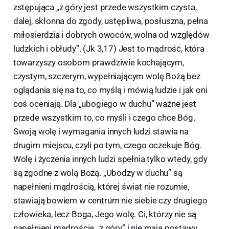
zstępująca „z góry jest przede wszystkim czysta,
dalej, skłonna do zgody, ustępliwa, posłuszna, pełna
miłosierdzia i dobrych owoców, wolna od względów
ludzkich i obłudy”. (Jk 3,17) Jest to mądrość, która
towarzyszy osobom prawdziwie kochającym,
czystym, szczerym, wypełniającym wolę Bożą bez
oglądania się na to, co myślą i mówią ludzie i jak oni
coś oceniają. Dla „ubogiego w duchu” ważne jest
przede wszystkim to, co myśli i czego chce Bóg.
Swoją wolę i wymagania innych ludzi stawia na
drugim miejscu, czyli po tym, czego oczekuje Bóg.
Wolę i życzenia innych ludzi spełnia tylko wtedy, gdy
są zgodne z wolą Bożą. „Ubodzy w duchu” są
napełnieni mądrością, której świat nie rozumie,
stawiają bowiem w centrum nie siebie czy drugiego
człowieka, lecz Boga, Jego wolę. Ci, którzy nie są
napełnieni mądrością „z góry” i nie mają postawy