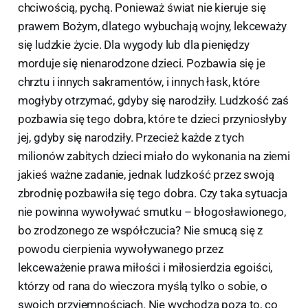
chciwością, pychą. Ponieważ świat nie kieruje się
prawem Bożym, dlatego wybuchają wojny, lekceważy
się ludzkie życie. Dla wygody lub dla pieniędzy
morduje się nienarodzone dzieci. Pozbawia się je
chrztu i innych sakramentów, i innych łask, które
mogłyby otrzymać, gdyby się narodziły. Ludzkość zaś
pozbawia się tego dobra, które te dzieci przyniosłyby
jej, gdyby się narodziły. Przecież każde z tych
milionów zabitych dzieci miało do wykonania na ziemi
jakieś ważne zadanie, jednak ludzkość przez swoją
zbrodnię pozbawiła się tego dobra. Czy taka sytuacja
nie powinna wywoływać smutku – błogosławionego,
bo zrodzonego ze współczucia? Nie smucą się z
powodu cierpienia wywoływanego przez
lekceważenie prawa miłości i miłosierdzia egoiści,
którzy od rana do wieczora myślą tylko o sobie, o
swoich przyjemnościach. Nie wychodzą poza to, co