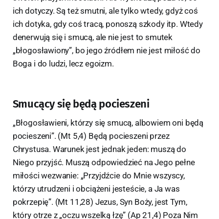
ich dotyczy. Są też smutni, ale tylko wtedy, gdyż coś
ich dotyka, gdy coś tracą, ponoszą szkody itp. Wtedy
denerwują się i smucą, ale nie jest to smutek
„błogosławiony”, bo jego źródłem nie jest miłość do
Boga i do ludzi, lecz egoizm.
Smucący się będą pocieszeni
„Błogosławieni, którzy się smucą, albowiem oni będą
pocieszeni”. (Mt 5,4) Będą pocieszeni przez
Chrystusa. Warunek jest jednak jeden: muszą do
Niego przyjść. Muszą odpowiedzieć na Jego pełne
miłości wezwanie: „Przyjdźcie do Mnie wszyscy,
którzy utrudzeni i obciążeni jesteście, a Ja was
pokrzepię”. (Mt 11,28) Jezus, Syn Boży, jest Tym,
który otrze z „oczu wszelką łzę” (Ap 21,4) Poza Nim