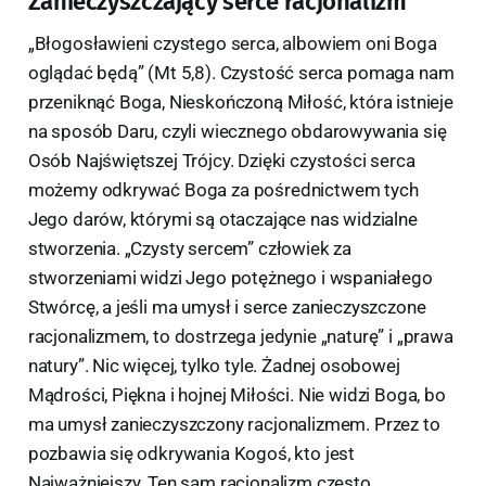
Zanieczyszczający serce racjonalizm
„Błogosławieni czystego serca, albowiem oni Boga
oglądać będą” (Mt 5,8). Czystość serca pomaga nam
przeniknąć Boga, Nieskończoną Miłość, która istnieje
na sposób Daru, czyli wiecznego obdarowywania się
Osób Najświętszej Trójcy. Dzięki czystości serca
możemy odkrywać Boga za pośrednictwem tych
Jego darów, którymi są otaczające nas widzialne
stworzenia. „Czysty sercem” człowiek za
stworzeniami widzi Jego potężnego i wspaniałego
Stwórcę, a jeśli ma umysł i serce zanieczyszczone
racjonalizmem, to dostrzega jedynie „naturę” i „prawa
natury”. Nic więcej, tylko tyle. Żadnej osobowej
Mądrości, Piękna i hojnej Miłości. Nie widzi Boga, bo
ma umysł zanieczyszczony racjonalizmem. Przez to
pozbawia się odkrywania Kogoś, kto jest
Najważniejszy. Ten sam racjonalizm często