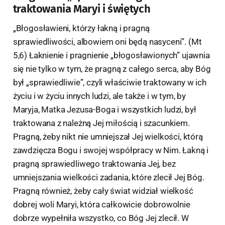
traktowania Maryi i świętych
„Błogosławieni, którzy łakną i pragną
sprawiedliwości, albowiem oni będą nasyceni”. (Mt
5,6) Łaknienie i pragnienie „błogosławionych” ujawnia
się nie tylko w tym, że pragną z całego serca, aby Bóg
był „sprawiedliwie”, czyli właściwie traktowany w ich
życiu i w życiu innych ludzi, ale także i w tym, by
Maryja, Matka Jezusa-Boga i wszystkich ludzi, był
traktowana z należną Jej miłością i szacunkiem.
Pragną, żeby nikt nie umniejszał Jej wielkości, którą
zawdzięcza Bogu i swojej współpracy w Nim. Łakną i
pragną sprawiedliwego traktowania Jej, bez
umniejszania wielkości zadania, które zlecił Jej Bóg.
Pragną również, żeby cały świat widział wielkość
dobrej woli Maryi, która całkowicie dobrowolnie
dobrze wypełniła wszystko, co Bóg Jej zlecił. W