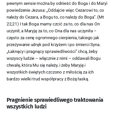
pewnym sensie można by odnieść do Boga i do Maryi
powiedzenie Jezusa: „Oddajcie więc Cezarowi to, co
należy do Cezara, a Bogu to, co należy do Boga”. (Mt
22,21) I tak Boga mamy czcić za to, co dla nas On
uczynił, a Maryję za to, co Ona dla nas uczyniła –
często za cenę ogromnego cierpienia, takiego jak
przeżywanie udręk pod krzyżem i po śmierci Syna.
„Łaknący i pragnący sprawiedliwości” chcą, żeby
wszyscy ludzie – włącznie z nimi – oddawali Bogu
chwałę, która Mu się należy, i żeby Maryję i
wszystkich świętych czczono z miłością za ich
bardzo wielki trud współpracy z Bożą łaską.
Pragnienie sprawiedliwego traktowania
wszystkich ludzi