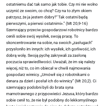
ostatniemu dać tak samo jak tobie. Czy mi nie wolno
uczynić ze swoim, co chcę? Czy na to złym okiem
patrzysz, że ja jestem dobry?" Tak ostatni będą
pierwszymi, a pierwsi ostatnimi».” (Mt 20,9-16)
Szemrający przeciw gospodarzowi robotnicy bardzo
cenili sobie swój wysiłek, swoją pracę. To
skoncentrowanie na sobie, na swoich „zasługach”
przysłoniło im innych: ich wysiłek, ich gorliwość, ich
dobrą wolę. Swoją pychę zakrywali za zasłoną
poczucia sprawiedliwości. Uważali, że im się należy
więcej, niż to, co im obiecał w chwili najmowania
gospodarz winnicy. „Umówił się z robotnikami o
denara za dzień i posłał ich do winnicy” (Mt 20,2). Ci
szemrający podobni byli do brata syna
marnotrawnego z przypowieści Jezusa, który bardzo
sobie cenił to, że nie był podobny do lekkomyślnego