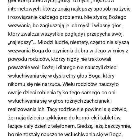
gier komputerowych, głosy różnych „mędrców”
internetowych, którzy znają najlepszy sposób na życie
i rozwiązanie każdego problemu. Nie słyszą Bożego
wezwania, bo zagłuszają je ich myśli i własny głos,
który zwalcza wszystkie poglądy i przepycha swój,
„najlepszy”... Młodzi ludzie, niestety, często nie słyszą
wezwania Boga do czynienia dobra w Jego winnicy z
powodu rodziców, którzy nigdy nie traktowali
poważnie woli Bożej i dlatego nie nauczyli dzieci
wsłuchiwania się w dyskretny głos Boga, który
nikomu się nie narzuca. Wielu rodziców nauczyło
swoje dzieci robienia tylko tego samego co oni:
wsłuchiwania się w głos różnych zachcianek i
realizowania ich. Tacy rodzice nie powinni się dziwić,
że mają dzieci przyklejone do komórek i tabletów,
leżące cały dzień z telefonem. Siedzą, leżą bezczynnie,
bo nie zostały nauczone wsłuchiwania się w Boga,