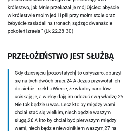
królestwo, jak Mnie przekazał je mój Ojciec: abyście
w królestwie moim jedli i pili przy moim stole oraz
żebyście zasiadali na tronach, sądząc dwanaście
pokoleń Izraela.” (Łk 22,28-30)
PRZEŁOŻEŃSTWO JEST SŁUŻBĄ
Gdy dziesięciu [pozostałych] to usłyszało, oburzyli
się na tych dwóch braci.24 A Jezus przywołał ich
do siebie i rzekł: «Wiecie, że władcy narodów
uciskają je, a wielcy dają im odczuć swą władzę.25
Nie tak będzie u was. Lecz kto by między wami
chciał stać się wielkim, niech będzie waszym
sługą.26 A kto by chciał być pierwszym między
wami, niech będzie niewolnikiem waszym,27 na