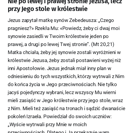
Nie po lewej i prawej stronie Jezusa, lecz
przy Jego stole w królestwie
Jezus zapytał matkę synów Zebedeusza: „Czego
pragniesz?» Rzekła Mu: «Powiedz, żeby ci dwaj moi
synowie zasiedli w Twoim królestwie jeden po
prawej, a drugi po lewej Twej stronie”. (Mt 20,21)
Matka chciała, żeby jej synowie zostali wyróżnieni w
królestwie Jezusa, żeby zostali postawieni wyżej niż
inni Apostołowie. Jezus jednak miał inny plan w
odniesieniu do tych wszystkich, którzy wytrwali z Nim
do końca życia w Jego przeciwnościach. Nie tylko
jacyś pojedynczy wybrani, lecz wszyscy Mu wierni
mieli zasiąść w Jego królestwie przy jego stole, wraz
z Nim. Mieli też zasiąść na tronach i sądzić dwanaście
pokoleń Izraela. Powiedział do swoich uczniów:
„Wyście wytrwali przy Mnie w moich
przeciwnościach. Dlatego i Ja przekazuję wam