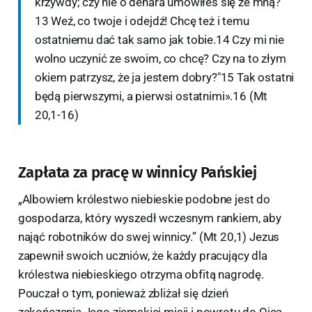
krzywdy; czy nie o denara umówiłeś się ze mną?
13 Weź, co twoje i odejdź! Chcę też i temu
ostatniemu dać tak samo jak tobie.14 Czy mi nie
wolno uczynić ze swoim, co chcę? Czy na to złym
okiem patrzysz, że ja jestem dobry?"15 Tak ostatni
będą pierwszymi, a pierwsi ostatnimi».16 (Mt
20,1-16)
Zapłata za pracę w winnicy Pańskiej
„Albowiem królestwo niebieskie podobne jest do
gospodarza, który wyszedł wczesnym rankiem, aby
nająć robotników do swej winnicy.” (Mt 20,1) Jezus
zapewnił swoich uczniów, że każdy pracujący dla
królestwa niebieskiego otrzyma obfitą nagrodę.
Pouczał o tym, ponieważ zbliżał się dzień