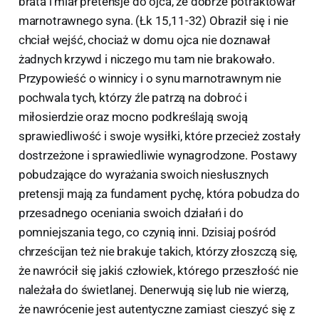
brata i miał pretensje do ojca, że dobrze potraktował
marnotrawnego syna. (Łk 15,11-32) Obraził się i nie
chciał wejść, chociaż w domu ojca nie doznawał
żadnych krzywd i niczego mu tam nie brakowało.
Przypowieść o winnicy i o synu marnotrawnym nie
pochwala tych, którzy źle patrzą na dobroć i
miłosierdzie oraz mocno podkreślają swoją
sprawiedliwość i swoje wysiłki, które przecież zostały
dostrzeżone i sprawiedliwie wynagrodzone. Postawy
pobudzające do wyrażania swoich niesłusznych
pretensji mają za fundament pychę, która pobudza do
przesadnego oceniania swoich działań i do
pomniejszania tego, co czynią inni. Dzisiaj pośród
chrześcijan też nie brakuje takich, którzy złoszczą się,
że nawrócił się jakiś człowiek, którego przeszłość nie
należała do świetlanej. Denerwują się lub nie wierzą,
że nawrócenie jest autentyczne zamiast cieszyć się z