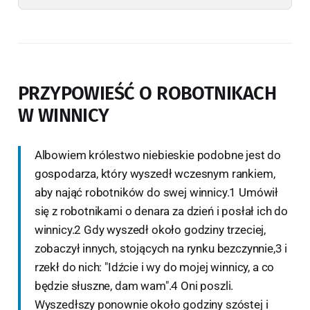
PRZYPOWIEŚĆ O ROBOTNIKACH
W WINNICY
Albowiem królestwo niebieskie podobne jest do
gospodarza, który wyszedł wczesnym rankiem,
aby nająć robotników do swej winnicy.1 Umówił
się z robotnikami o denara za dzień i posłał ich do
winnicy.2 Gdy wyszedł około godziny trzeciej,
zobaczył innych, stojących na rynku bezczynnie,3 i
rzekł do nich: "Idźcie i wy do mojej winnicy, a co
będzie słuszne, dam wam".4 Oni poszli.
Wyszedłszy ponownie około godziny szóstej i