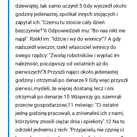
dziewiątej, tak samo uczynił.5 Gdy wyszedł około
godziny jedenastej, spotkał innych stojących i
zapytał ich: "Czemu tu stoicie cały dzień
bezczynnie?"6 Odpowiedzieli mu: "Bo nas nikt nie
najął". Rzekł im: "Idźcie i wy do winnicy!"7 A gdy
nadszedł wieczór, rzekł właściciel winnicy do
swego rządcy: "Zwołaj robotników i wypłać im
należność, począwszy od ostatnich aż do
pierwszych!"8 Przyszli najęci około jedenastej
godziny i otrzymali po denarze.9 Gdy więc przyszli
pierwsi, myśleli, że więcej dostaną; lecz i oni
otrzymali po denarze.10 Wziąwszy go, szemrali
przeciw gospodarzowi,11 mówiąc: "Ci ostatni
jedną godzinę pracowali, a zrównałeś ich z nami,
którzyśmy znosili ciężar dnia i spiekoty".12 Na to
odrzekł jednemu z nich: "Przyjacielu, nie czynię ci