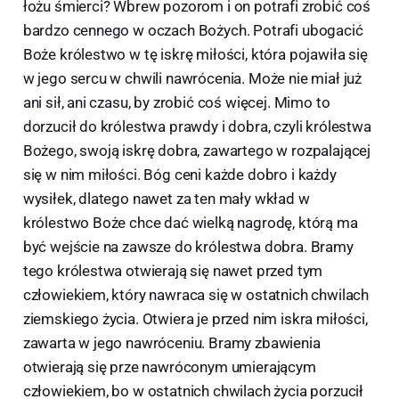
łożu śmierci? Wbrew pozorom i on potrafi zrobić coś
bardzo cennego w oczach Bożych. Potrafi ubogacić
Boże królestwo w tę iskrę miłości, która pojawiła się
w jego sercu w chwili nawrócenia. Może nie miał już
ani sił, ani czasu, by zrobić coś więcej. Mimo to
dorzucił do królestwa prawdy i dobra, czyli królestwa
Bożego, swoją iskrę dobra, zawartego w rozpalającej
się w nim miłości. Bóg ceni każde dobro i każdy
wysiłek, dlatego nawet za ten mały wkład w
królestwo Boże chce dać wielką nagrodę, którą ma
być wejście na zawsze do królestwa dobra. Bramy
tego królestwa otwierają się nawet przed tym
człowiekiem, który nawraca się w ostatnich chwilach
ziemskiego życia. Otwiera je przed nim iskra miłości,
zawarta w jego nawróceniu. Bramy zbawienia
otwierają się prze nawróconym umierającym
człowiekiem, bo w ostatnich chwilach życia porzucił