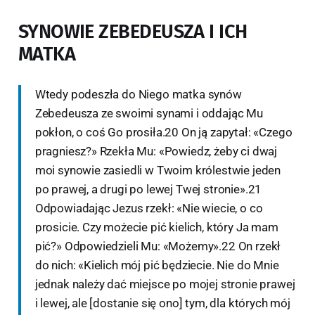
SYNOWIE ZEBEDEUSZA I ICH
MATKA
Wtedy podeszła do Niego matka synów
Zebedeusza ze swoimi synami i oddając Mu
pokłon, o coś Go prosiła.20 On ją zapytał: «Czego
pragniesz?» Rzekła Mu: «Powiedz, żeby ci dwaj
moi synowie zasiedli w Twoim królestwie jeden
po prawej, a drugi po lewej Twej stronie».21
Odpowiadając Jezus rzekł: «Nie wiecie, o co
prosicie. Czy możecie pić kielich, który Ja mam
pić?» Odpowiedzieli Mu: «Możemy».22 On rzekł
do nich: «Kielich mój pić będziecie. Nie do Mnie
jednak należy dać miejsce po mojej stronie prawej
i lewej, ale [dostanie się ono] tym, dla których mój