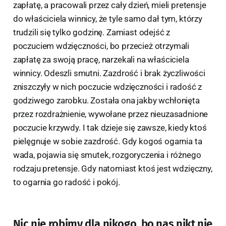
zapłatę, a pracowali przez cały dzień, mieli pretensje
do właściciela winnicy, że tyle samo dał tym, którzy
trudzili się tylko godzinę. Zamiast odejść z
poczuciem wdzięczności, bo przecież otrzymali
zapłatę za swoją pracę, narzekali na właściciela
winnicy. Odeszli smutni. Zazdrość i brak życzliwości
zniszczyły w nich poczucie wdzięczności i radość z
godziwego zarobku. Została ona jakby wchłonięta
przez rozdrażnienie, wywołane przez nieuzasadnione
poczucie krzywdy. I tak dzieje się zawsze, kiedy ktoś
pielęgnuje w sobie zazdrość. Gdy kogoś ogarnia ta
wada, pojawia się smutek, rozgoryczenia i różnego
rodzaju pretensje. Gdy natomiast ktoś jest wdzięczny,
to ogarnia go radość i pokój.
Nic nie robimy dla nikogo, bo nas nikt nie