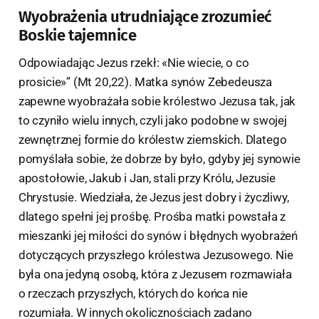
Wyobrażenia utrudniające zrozumieć
Boskie tajemnice
Odpowiadając Jezus rzekł: «Nie wiecie, o co
prosicie»” (Mt 20,22). Matka synów Zebedeusza
zapewne wyobrażała sobie królestwo Jezusa tak, jak
to czyniło wielu innych, czyli jako podobne w swojej
zewnętrznej formie do królestw ziemskich. Dlatego
pomyślała sobie, że dobrze by było, gdyby jej synowie
apostołowie, Jakub i Jan, stali przy Królu, Jezusie
Chrystusie. Wiedziała, że Jezus jest dobry i życzliwy,
dlatego spełni jej prośbę. Prośba matki powstała z
mieszanki jej miłości do synów i błędnych wyobrażeń
dotyczących przyszłego królestwa Jezusowego. Nie
była ona jedyną osobą, która z Jezusem rozmawiała
o rzeczach przyszłych, których do końca nie
rozumiała. W innych okolicznościach zadano