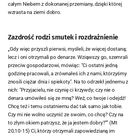
całym Niebem z dokonanej przemiany, dzięki której
wzrasta na ziemi dobro.
Zazdrość rodzi smutek i rozdrażnienie
„Gdy więc przyszli pierwsi, myśleli, że więcej dostaną;
lecz i oni otrzymali po denarze. Wziąwszy go, szemrali
przeciw gospodarzowi, mówiąc: "Ci ostatni jedną
godzinę pracowali, a zrównałeś ich z nami, którzyśmy
znosili ciężar dnia i spiekoty". Na to odrzekł jednemu z
nich: "Przyjacielu, nie czynię ci krzywdy; czy nie o
denara umówiłeś się ze mną? Weź, co twoje i odejdź!
Chcę też i temu ostatniemu dać tak samo jak tobie.
Czy mi nie wolno uczynić ze swoim, co chcę? Czy na
to złym okiem patrzysz, że ja jestem dobry?"” (Mt
20,10-15) Ci, którzy otrzymali zapowiedzianą im