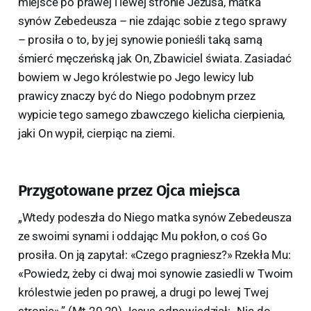
miejsce po prawej i lewej stronie Jezusa, matka
synów Zebedeusza – nie zdając sobie z tego sprawy
– prosiła o to, by jej synowie ponieśli taką samą
śmierć męczeńską jak On, Zbawiciel świata. Zasiadać
bowiem w Jego królestwie po Jego lewicy lub
prawicy znaczy być do Niego podobnym przez
wypicie tego samego zbawczego kielicha cierpienia,
jaki On wypił, cierpiąc na ziemi.
Przygotowane przez Ojca miejsca
„Wtedy podeszła do Niego matka synów Zebedeusza
ze swoimi synami i oddając Mu pokłon, o coś Go
prosiła. On ją zapytał: «Czego pragniesz?» Rzekła Mu:
«Powiedz, żeby ci dwaj moi synowie zasiedli w Twoim
królestwie jeden po prawej, a drugi po lewej Twej