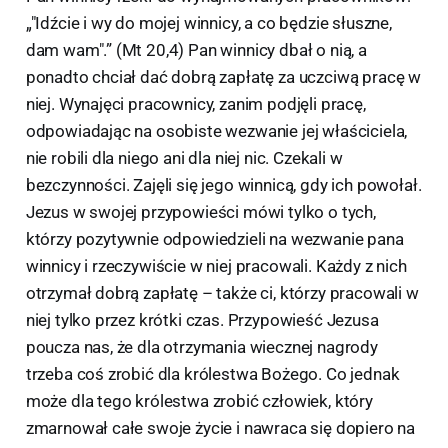
„"Idźcie i wy do mojej winnicy, a co będzie słuszne,
dam wam".” (Mt 20,4) Pan winnicy dbał o nią, a
ponadto chciał dać dobrą zapłatę za uczciwą pracę w
niej. Wynajęci pracownicy, zanim podjęli pracę,
odpowiadając na osobiste wezwanie jej właściciela,
nie robili dla niego ani dla niej nic. Czekali w
bezczynności. Zajęli się jego winnicą, gdy ich powołał.
Jezus w swojej przypowieści mówi tylko o tych,
którzy pozytywnie odpowiedzieli na wezwanie pana
winnicy i rzeczywiście w niej pracowali. Każdy z nich
otrzymał dobrą zapłatę – także ci, którzy pracowali w
niej tylko przez krótki czas. Przypowieść Jezusa
poucza nas, że dla otrzymania wiecznej nagrody
trzeba coś zrobić dla królestwa Bożego. Co jednak
może dla tego królestwa zrobić człowiek, który
zmarnował całe swoje życie i nawraca się dopiero na