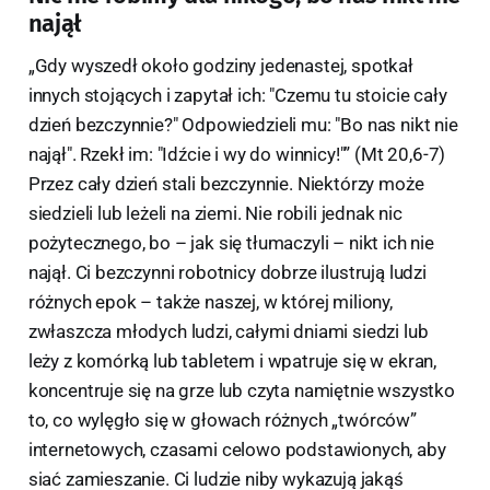
najął
„Gdy wyszedł około godziny jedenastej, spotkał
innych stojących i zapytał ich: "Czemu tu stoicie cały
dzień bezczynnie?" Odpowiedzieli mu: "Bo nas nikt nie
najął". Rzekł im: "Idźcie i wy do winnicy!"” (Mt 20,6-7)
Przez cały dzień stali bezczynnie. Niektórzy może
siedzieli lub leżeli na ziemi. Nie robili jednak nic
pożytecznego, bo – jak się tłumaczyli – nikt ich nie
najął. Ci bezczynni robotnicy dobrze ilustrują ludzi
różnych epok – także naszej, w której miliony,
zwłaszcza młodych ludzi, całymi dniami siedzi lub
leży z komórką lub tabletem i wpatruje się w ekran,
koncentruje się na grze lub czyta namiętnie wszystko
to, co wylęgło się w głowach różnych „twórców”
internetowych, czasami celowo podstawionych, aby
siać zamieszanie. Ci ludzie niby wykazują jakąś