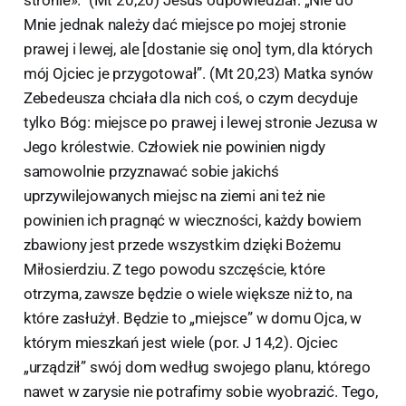
stronie».” (Mt 20,20) Jesus odpowiedział: „Nie do
Mnie jednak należy dać miejsce po mojej stronie
prawej i lewej, ale [dostanie się ono] tym, dla których
mój Ojciec je przygotował”. (Mt 20,23) Matka synów
Zebedeusza chciała dla nich coś, o czym decyduje
tylko Bóg: miejsce po prawej i lewej stronie Jezusa w
Jego królestwie. Człowiek nie powinien nigdy
samowolnie przyznawać sobie jakichś
uprzywilejowanych miejsc na ziemi ani też nie
powinien ich pragnąć w wieczności, każdy bowiem
zbawiony jest przede wszystkim dzięki Bożemu
Miłosierdziu. Z tego powodu szczęście, które
otrzyma, zawsze będzie o wiele większe niż to, na
które zasłużył. Będzie to „miejsce” w domu Ojca, w
którym mieszkań jest wiele (por. J 14,2). Ojciec
„urządził” swój dom według swojego planu, którego
nawet w zarysie nie potrafimy sobie wyobrazić. Tego,