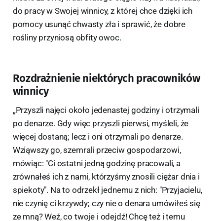
do pracy w Swojej winnicy, z której chce dzięki ich
pomocy usunąć chwasty zła i sprawić, że dobre
rośliny przyniosą obfity owoc.
Rozdrażnienie niektórych pracowników
winnicy
„Przyszli najęci około jedenastej godziny i otrzymali
po denarze. Gdy więc przyszli pierwsi, myśleli, że
więcej dostaną; lecz i oni otrzymali po denarze.
Wziąwszy go, szemrali przeciw gospodarzowi,
mówiąc: "Ci ostatni jedną godzinę pracowali, a
zrównałeś ich z nami, którzyśmy znosili ciężar dnia i
spiekoty". Na to odrzekł jednemu z nich: "Przyjacielu,
nie czynię ci krzywdy; czy nie o denara umówiłeś się
ze mną? Weź, co twoje i odejdź! Chcę też i temu