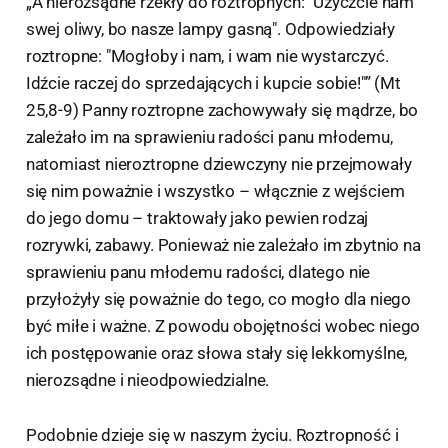
„A nierozsądne rzekły do roztropnych: "Użyczcie nam
swej oliwy, bo nasze lampy gasną". Odpowiedziały
roztropne: "Mogłoby i nam, i wam nie wystarczyć.
Idźcie raczej do sprzedających i kupcie sobie!"” (Mt
25,8-9) Panny roztropne zachowywały się mądrze, bo
zależało im na sprawieniu radości panu młodemu,
natomiast nieroztropne dziewczyny nie przejmowały
się nim poważnie i wszystko – włącznie z wejściem
do jego domu – traktowały jako pewien rodzaj
rozrywki, zabawy. Ponieważ nie zależało im zbytnio na
sprawieniu panu młodemu radości, dlatego nie
przyłożyły się poważnie do tego, co mogło dla niego
być miłe i ważne. Z powodu obojętności wobec niego
ich postępowanie oraz słowa stały się lekkomyślne,
nierozsądne i nieodpowiedzialne.
Podobnie dzieje się w naszym życiu. Roztropność i