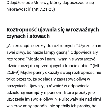
Odejdźcie ode Mnie wy, którzy dopuszczacie się
nieprawości!” (Mt 7,21-23)
Roztropność ujawnia się w rozważnych
czynach i słowach
„A nierozsądne rzekły do roztropnych: "Użyczcie nam
swej oliwy, bo nasze lampy gasną". Odpowiedziały
roztropne: "Mogłoby i nam, i wam nie wystarczyć.
Idźcie raczej do sprzedających i kupcie sobie!"” (Mt
25,8-9) Mądre panny okazały swoją roztropność nie
tylko przez to, że posiadały zapasową oliwę w
naczyniach. Ujawniły ją również w odpowiedzi
udzielonej niemądrym pannom, które prosiły je o
użyczenie im swojej oliwy. Nie ulitowały się nad nimi
w nierozumny sposób i nie spełniły ich prośby, bo