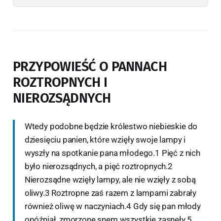
PRZYPOWIEŚĆ O PANNACH
ROZTROPNYCH I
NIEROZSĄDNYCH
Wtedy podobne będzie królestwo niebieskie do
dziesięciu panien, które wzięły swoje lampy i
wyszły na spotkanie pana młodego.1 Pięć z nich
było nierozsądnych, a pięć roztropnych.2
Nierozsądne wzięły lampy, ale nie wzięły z sobą
oliwy.3 Roztropne zaś razem z lampami zabrały
również oliwę w naczyniach.4 Gdy się pan młody
opóźniał, zmorzone snem wszystkie zasnęły.5