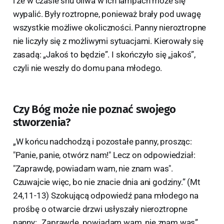
i że w czasie snu oliwa w ich lampach może się
wypalić. Były roztropne, ponieważ brały pod uwagę
wszystkie możliwe okoliczności. Panny nieroztropne
nie liczyły się z możliwymi sytuacjami. Kierowały się
zasadą: „Jakoś to będzie”. I skończyło się „jakoś”,
czyli nie weszły do domu pana młodego.
Czy Bóg może nie poznać swojego
stworzenia?
„W końcu nadchodzą i pozostałe panny, prosząc:
"Panie, panie, otwórz nam!" Lecz on odpowiedział:
"Zaprawdę, powiadam wam, nie znam was".
Czuwajcie więc, bo nie znacie dnia ani godziny.” (Mt
24,11-13) Szokującą odpowiedź pana młodego na
prośbę o otwarcie drzwi usłyszały nieroztropne
panny: „Zaprawdę, powiadam wam, nie znam was”.