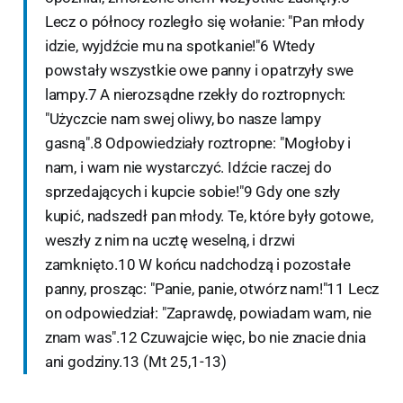
Lecz o północy rozległo się wołanie: "Pan młody
idzie, wyjdźcie mu na spotkanie!"6 Wtedy
powstały wszystkie owe panny i opatrzyły swe
lampy.7 A nierozsądne rzekły do roztropnych:
"Użyczcie nam swej oliwy, bo nasze lampy
gasną".8 Odpowiedziały roztropne: "Mogłoby i
nam, i wam nie wystarczyć. Idźcie raczej do
sprzedających i kupcie sobie!"9 Gdy one szły
kupić, nadszedł pan młody. Te, które były gotowe,
weszły z nim na ucztę weselną, i drzwi
zamknięto.10 W końcu nadchodzą i pozostałe
panny, prosząc: "Panie, panie, otwórz nam!"11 Lecz
on odpowiedział: "Zaprawdę, powiadam wam, nie
znam was".12 Czuwajcie więc, bo nie znacie dnia
ani godziny.13 (Mt 25,1-13)