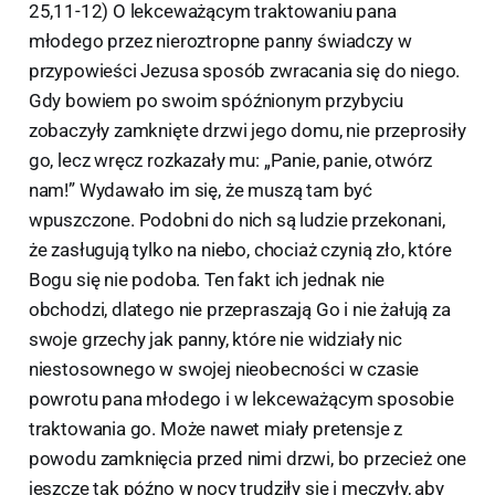
25,11-12) O lekceważącym traktowaniu pana
młodego przez nieroztropne panny świadczy w
przypowieści Jezusa sposób zwracania się do niego.
Gdy bowiem po swoim spóźnionym przybyciu
zobaczyły zamknięte drzwi jego domu, nie przeprosiły
go, lecz wręcz rozkazały mu: „Panie, panie, otwórz
nam!” Wydawało im się, że muszą tam być
wpuszczone. Podobni do nich są ludzie przekonani,
że zasługują tylko na niebo, chociaż czynią zło, które
Bogu się nie podoba. Ten fakt ich jednak nie
obchodzi, dlatego nie przepraszają Go i nie żałują za
swoje grzechy jak panny, które nie widziały nic
niestosownego w swojej nieobecności w czasie
powrotu pana młodego i w lekceważącym sposobie
traktowania go. Może nawet miały pretensje z
powodu zamknięcia przed nimi drzwi, bo przecież one
jeszcze tak późno w nocy trudziły się i męczyły, aby