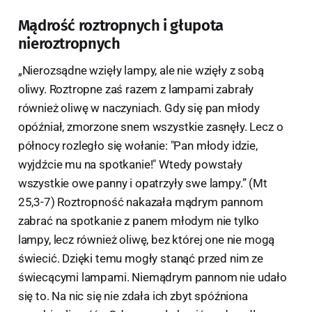
Mądrość roztropnych i głupota
nieroztropnych
„Nierozsądne wzięły lampy, ale nie wzięły z sobą
oliwy. Roztropne zaś razem z lampami zabrały
również oliwę w naczyniach. Gdy się pan młody
opóźniał, zmorzone snem wszystkie zasnęły. Lecz o
północy rozległo się wołanie: "Pan młody idzie,
wyjdźcie mu na spotkanie!" Wtedy powstały
wszystkie owe panny i opatrzyły swe lampy.” (Mt
25,3-7) Roztropność nakazała mądrym pannom
zabrać na spotkanie z panem młodym nie tylko
lampy, lecz również oliwę, bez której one nie mogą
świecić. Dzięki temu mogły stanąć przed nim ze
świecącymi lampami. Niemądrym pannom nie udało
się to. Na nic się nie zdała ich zbyt spóźniona