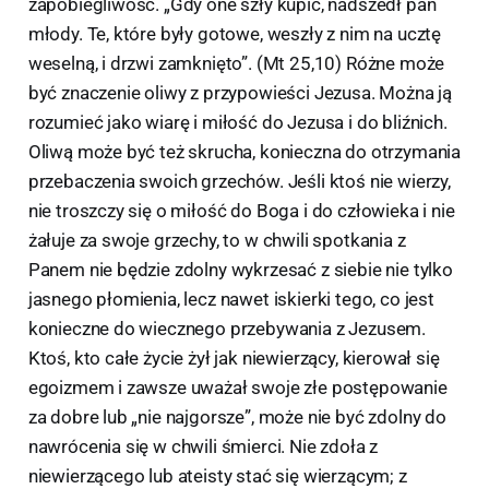
zapobiegliwość. „Gdy one szły kupić, nadszedł pan
młody. Te, które były gotowe, weszły z nim na ucztę
weselną, i drzwi zamknięto”. (Mt 25,10) Różne może
być znaczenie oliwy z przypowieści Jezusa. Można ją
rozumieć jako wiarę i miłość do Jezusa i do bliźnich.
Oliwą może być też skrucha, konieczna do otrzymania
przebaczenia swoich grzechów. Jeśli ktoś nie wierzy,
nie troszczy się o miłość do Boga i do człowieka i nie
żałuje za swoje grzechy, to w chwili spotkania z
Panem nie będzie zdolny wykrzesać z siebie nie tylko
jasnego płomienia, lecz nawet iskierki tego, co jest
konieczne do wiecznego przebywania z Jezusem.
Ktoś, kto całe życie żył jak niewierzący, kierował się
egoizmem i zawsze uważał swoje złe postępowanie
za dobre lub „nie najgorsze”, może nie być zdolny do
nawrócenia się w chwili śmierci. Nie zdoła z
niewierzącego lub ateisty stać się wierzącym; z