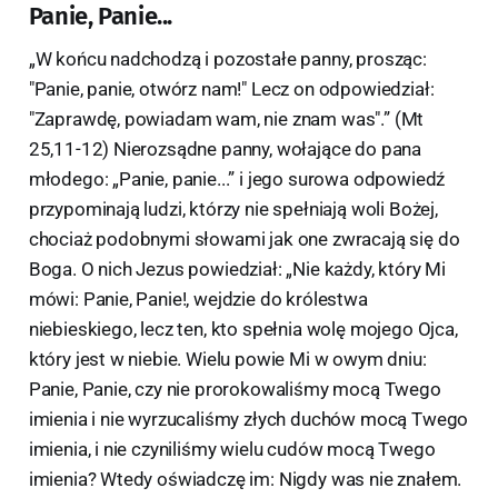
Panie, Panie...
„W końcu nadchodzą i pozostałe panny, prosząc:
"Panie, panie, otwórz nam!" Lecz on odpowiedział:
"Zaprawdę, powiadam wam, nie znam was".” (Mt
25,11-12) Nierozsądne panny, wołające do pana
młodego: „Panie, panie...” i jego surowa odpowiedź
przypominają ludzi, którzy nie spełniają woli Bożej,
chociaż podobnymi słowami jak one zwracają się do
Boga. O nich Jezus powiedział: „Nie każdy, który Mi
mówi: Panie, Panie!, wejdzie do królestwa
niebieskiego, lecz ten, kto spełnia wolę mojego Ojca,
który jest w niebie. Wielu powie Mi w owym dniu:
Panie, Panie, czy nie prorokowaliśmy mocą Twego
imienia i nie wyrzucaliśmy złych duchów mocą Twego
imienia, i nie czyniliśmy wielu cudów mocą Twego
imienia? Wtedy oświadczę im: Nigdy was nie znałem.