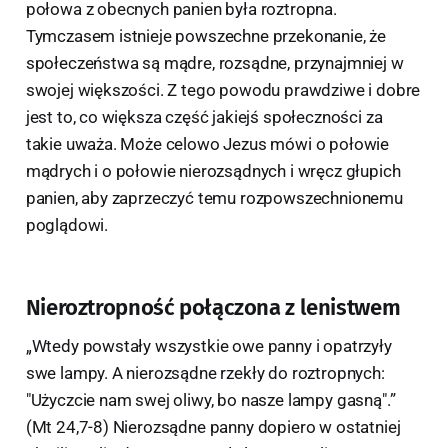
połowa z obecnych panien była roztropna.
Tymczasem istnieje powszechne przekonanie, że
społeczeństwa są mądre, rozsądne, przynajmniej w
swojej większości. Z tego powodu prawdziwe i dobre
jest to, co większa część jakiejś społeczności za
takie uważa. Może celowo Jezus mówi o połowie
mądrych i o połowie nierozsądnych i wręcz głupich
panien, aby zaprzeczyć temu rozpowszechnionemu
poglądowi.
Nieroztropność połączona z lenistwem
„Wtedy powstały wszystkie owe panny i opatrzyły
swe lampy. A nierozsądne rzekły do roztropnych:
"Użyczcie nam swej oliwy, bo nasze lampy gasną".”
(Mt 24,7-8) Nierozsądne panny dopiero w ostatniej