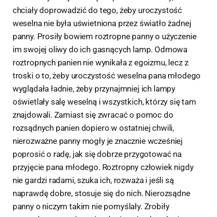
chciały doprowadzić do tego, żeby uroczystość
weselna nie była uświetniona przez światło żadnej
panny. Prosiły bowiem roztropne panny o użyczenie
im swojej oliwy do ich gasnących lamp. Odmowa
roztropnych panien nie wynikała z egoizmu, lecz z
troski o to, żeby uroczystość weselna pana młodego
wyglądała ładnie, żeby przynajmniej ich lampy
oświetlały salę weselną i wszystkich, którzy się tam
znajdowali. Zamiast się zwracać o pomoc do
rozsądnych panien dopiero w ostatniej chwili,
nierozważne panny mogły je znacznie wcześniej
poprosić o radę, jak się dobrze przygotować na
przyjęcie pana młodego. Roztropny człowiek nigdy
nie gardzi radami, szuka ich, rozważa i jeśli są
naprawdę dobre, stosuje się do nich. Nierozsądne
panny o niczym takim nie pomyślały. Zrobiły