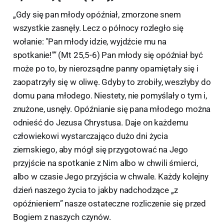
„Gdy się pan młody opóźniał, zmorzone snem
wszystkie zasnęły. Lecz o północy rozległo się
wołanie: "Pan młody idzie, wyjdźcie mu na
spotkanie!"” (Mt 25,5-6) Pan młody się opóźniał być
może po to, by nierozsądne panny opamiętały się i
zaopatrzyły się w oliwę. Gdyby to zrobiły, weszłyby do
domu pana młodego. Niestety, nie pomyślały o tym i,
znużone, usnęły. Opóźnianie się pana młodego można
odnieść do Jezusa Chrystusa. Daje on każdemu
człowiekowi wystarczająco dużo dni życia
ziemskiego, aby mógł się przygotować na Jego
przyjście na spotkanie z Nim albo w chwili śmierci,
albo w czasie Jego przyjścia w chwale. Każdy kolejny
dzień naszego życia to jakby nadchodzące „z
opóźnieniem” nasze ostateczne rozliczenie się przed
Bogiem z naszych czynów.