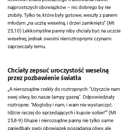
najprostszych obowiązków – nic dobrego by nie
zrobiły. Tylko te, które były gotowe, weszły z panem
młodym „na ucztę weselną, i drzwi zamknięto” (Mt
25,10) Lekkomyślne panny niby chciały być na uczcie
weselnej, jednak swoimi nieroztropnymi czynami
zaprzeczały temu.
Chciały zepsuć uroczystość weselną
przez pozbawienie światła
„A nierozsądne rzekły do roztropnych: "Użyczcie nam
swej oliwy, bo nasze lampy gasną". Odpowiedziały
roztropne: "Mogłoby i nam, i wam nie wystarczyć.
Idźcie raczej do sprzedających i kupcie sobie!"” (Mt
25,8-9) Głupie i nierozsądne panny nie tylko same
zaniedbały swój obowiązek posiadania oliwy, ale