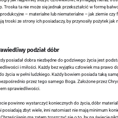
tp. Troska ta nie może się jednak przekształcić w formę bał
rodukcyjne – materialne lub niematerialne – jak ziemie czy f
 troski ze strony ich posiadaczy, by przynosiły pożytek jak n
prawiedliwy podział dóbr
ażdy posiadał dobra niezbędne do godziwego życia jest po
liwości i miłości. Każdy bez wyjątku człowiek ma prawo do
do życia w pełni ludzkiego. Każdy bowiem posiada taką samą
bezpośrednio przez tego samego Boga. Założone przez Chry
wem sprawiedliwości.
cie powinno wystarczyć koniecznych do życia, dóbr materialn
dni posiadają zbyt wiele, inni natomiast nie mają minimum ko
Chrześcijanin ma zatem troszczyć się o to, by na świecie nikt