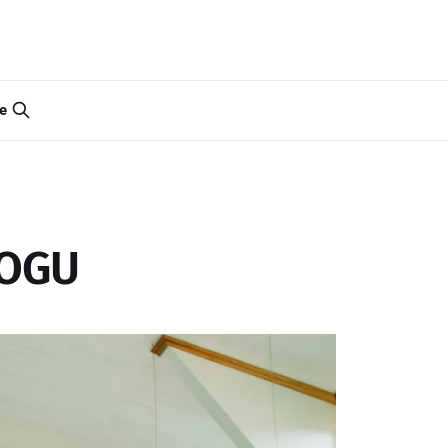
e
LOGU