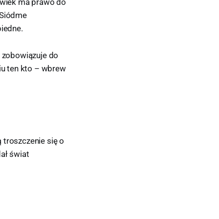
łowiek ma prawo do
. Siódme
biedne.
i zobowiązuje do
u ten kto – wbrew
 troszczenie się o
ał świat