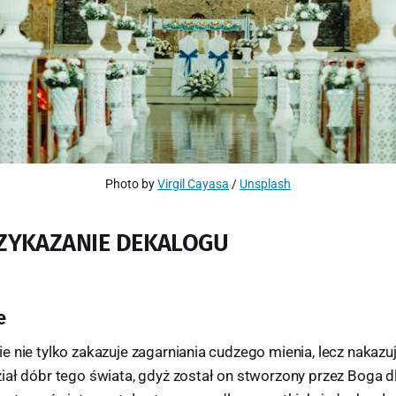
Photo by 
Virgil Cayasa
 / 
Unsplash
ZYKAZANIE DEKALOGU
e
 nie tylko zakazuje zagarniania cudzego mienia, lecz nakazu
iał dóbr tego świata, gdyż został on stworzony przez Boga d