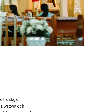
je troskę o
la wszystkich