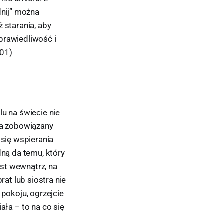
dnij” można
 starania, aby
prawiedliwość i
401)
lu na świecie nie
sa zobowiązany
 się wspierania
dną da temu, który
est wewnątrz, na
rat lub siostra nie
 pokoju, ogrzejcie
iała – to na co się