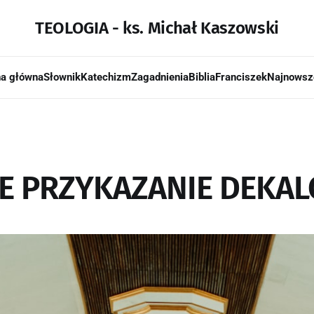
TEOLOGIA - ks. Michał Kaszowski
na główna
Słownik
Katechizm
Zagadnienia
Biblia
Franciszek
Najnowsz
E PRZYKAZANIE DEKA