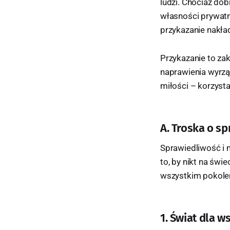
ludzi. Chociaż do
własności prywatn
przykazanie nakład
Przykazanie to za
naprawienia wyrzą
miłości – korzysta
A. Troska o s
Sprawiedliwość i 
to, by nikt na św
wszystkim pokole
1. Świat dla w