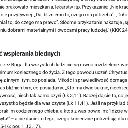
ie brakowało mieszkania, lekarstw itp. Przykazanie: „Nie kra
ie pozytywnej: „Daj bliźniemu to, czego mu potrzeba”: „Dołóż
miał to, do czego ma prawo”. Siódme przykazanie nakazuje „s
niu dobrami materialnymi i owocami pracy ludzkiej." (KKK 2
ć wspierania biednych
zez Boga dla wszystkich ludzi nie są równo rozdzielone: wie
nimum koniecznego do życia. Z tego powodu uczeń Chrystu
się z innymi tym, co posiada. Miłość i sprawiedliwość domaga
as bliźnich tym, co posiadamy. „Kto ma dwie suknie, niech je
ywność, niech tak samo czyni (Łk 3,11). Raczej dajcie to, co j
wszystko będzie dla was czyste (Łk 11,41). Jeśli na przykład b
brak im codziennego chleba, a ktoś z was powie im: "Idźcie w
syta!" – a nie dacie im tego, czego koniecznie potrzebują dla c
5-16; por. 1 J 3,17).