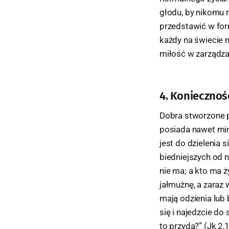
głodu, by nikomu n
przedstawić w form
każdy na świecie 
miłość w zarządza
4. Koniecznoś
Dobra stworzone pr
posiada nawet mi
jest do dzielenia 
biedniejszych od n
nie ma; a kto ma ż
jałmużnę, a zaraz 
mają odzienia lub 
się i najedzcie do 
to przyda?” (Jk 2,1