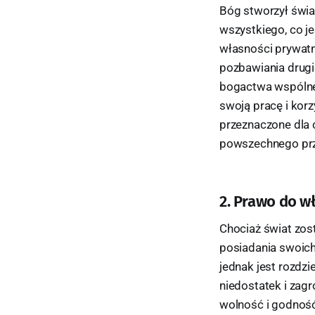
Bóg stworzył świat
wszystkiego, co je
własności prywatne
pozbawiania drugie
bogactwa wspólnem
swoją pracę i korz
przeznaczone dla 
powszechnego prz
2. Prawo do w
Chociaż świat zos
posiadania swoich
jednak jest rozdzi
niedostatek i zag
wolność i godnoś