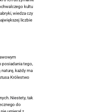
wochwalczego kultu
abryki, wiedza czy
ajwiększej liczbie
dstawowym
 posiadania tego,
 naturę, każdy ma
stusa Królestwo
ych. Niestety, tak
niecznego do
 nie umierał z