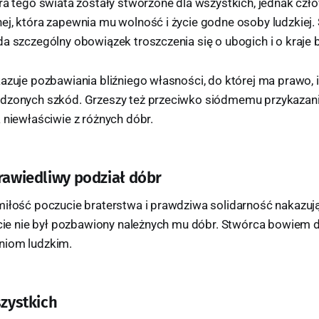
bra tego świata zostały stworzone dla wszystkich, jednak cz
ej, która zapewnia mu wolność i życie godne osoby ludzkiej
a szczególny obowiązek troszczenia się o ubogich i o kraje 
kazuje pozbawiania bliźniego własności, do której ma prawo, 
dzonych szkód. Grzeszy też przeciwko siódmemu przykazani
 niewłaściwie z różnych dóbr.
prawiedliwy podział dóbr
miłość poczucie braterstwa i prawdziwa solidarność nakazują
iecie nie był pozbawiony należnych mu dóbr. Stwórca bowiem d
niom ludzkim.
szystkich