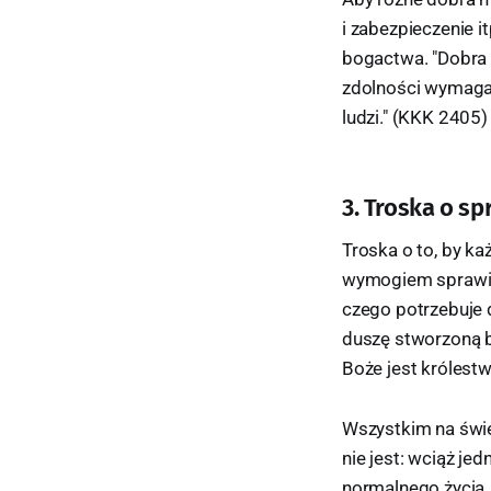
i zabezpieczenie i
bogactwa. "Dobra p
zdolności wymagają
ludzi." (KKK 2405)
3. Troska o s
Troska o to, by k
wymogiem sprawied
czego potrzebuje 
duszę stworzoną 
Boże jest królest
Wszystkim na świe
nie jest: wciąż je
normalnego życia. 