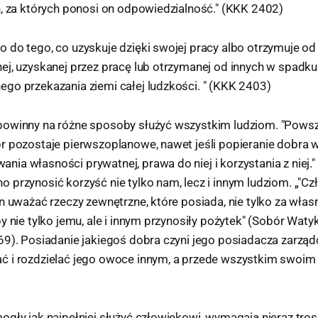
h, za których ponosi on odpowiedzialność." (KKK 2402)
 do tego, co uzyskuje dzięki swojej pracy albo otrzymuje od
j, uzyskanej przez pracę lub otrzymanej od innych w spadku 
go przekazania ziemi całej ludzkości. " (KKK 2403)
powinny na różne sposoby służyć wszystkim ludziom. "Pows
r pozostaje pierwszoplanowe, nawet jeśli popieranie dobra
ia własności prywatnej, prawa do niej i korzystania z niej.
przynosić korzyść nie tylko nam, lecz i innym ludziom. „"Cz
n uważać rzeczy zewnętrzne, które posiada, nie tylko za włas
y nie tylko jemu, ale i innym przynosiły pożytek" (Sobór Watyka
69). Posiadanie jakiegoś dobra czyni jego posiadacza zarząd
 i rozdzielać jego owoce innym, a przede wszystkim swoim 
gły jak najpełniej służyć człowiekowi, wymagają nieraz tros