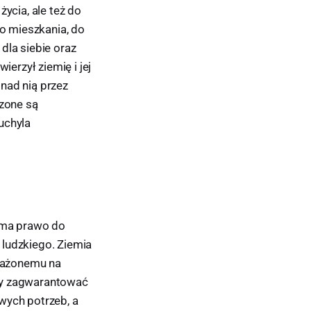
ycia, ale też do
do mieszkania, do
dla siebie oraz
ierzył ziemię i jej
nad nią przez
rzone są
uchyla
k ma prawo do
 ludzkiego. Ziemia
arażonemu na
 by zagwarantować
ych potrzeb, a