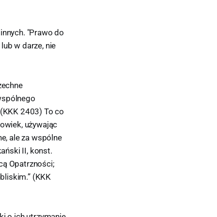
 innych. "Prawo do
lub w darze, nie
zechne
 wspólnego
" (KKK 2403) To co
łowiek, używając
ne, ale za wspólne
ński II, konst.
cą Opatrzności;
bliskim.” (KKK
ki o ich utrzymanie