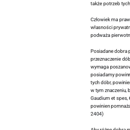
także potrzeb tyc
Człowiek ma prawo
własności prywatne
podważa pierwotne
Posiadane dobra 
przeznaczenie dób
wymaga poszanowan
posiadamy powinno 
tych dóbr, powinie
w tym znaczeniu, b
Gaudium et spes, 
powinien pomnażać
2404)
Aby różne dobra mo