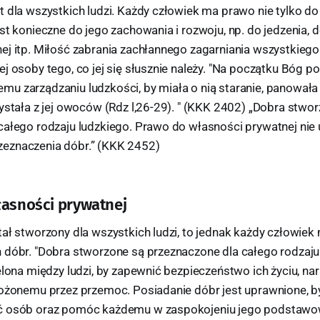
 dla wszystkich ludzi. Każdy człowiek ma prawo nie tylko do ż
st konieczne do jego zachowania i rozwoju, np. do jedzenia, 
j itp. Miłość zabrania zachłannego zagarniania wszystkiego 
j osoby tego, co jej się słusznie należy. "Na początku Bóg pow
u zarządzaniu ludzkości, by miała o nią staranie, panowała 
ystała z jej owoców (Rdz l,26-29). " (KKK 2402) „Dobra stwo
całego rodzaju ludzkiego. Prawo do własności prywatnej nie 
eznaczenia dóbr.” (KKK 2452)
łasności prywatnej
tał stworzony dla wszystkich ludzi, to jednak każdy człowie
 dóbr. "Dobra stworzone są przeznaczone dla całego rodzaju
elona między ludzi, by zapewnić bezpieczeństwo ich życiu, n
rożonemu przez przemoc. Posiadanie dóbr jest uprawnione,
ć osób oraz pomóc każdemu w zaspokojeniu jego podstawow