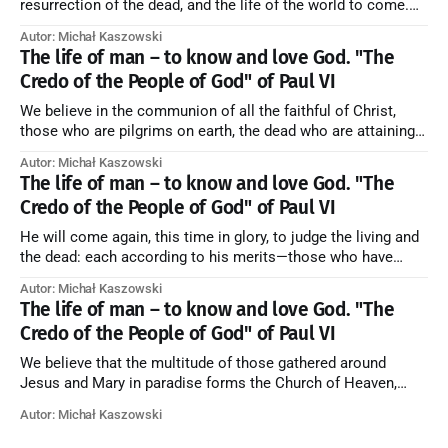
resurrection of the dead, and the life of the world to come.
Blessed be God Thrice Holy. Amen. ← Back to Index Zobacz
Autor: Michał Kaszowski
artykuł w starym serwisie →
The life of man – to know and love God. "The
Credo of the People of God" of Paul VI
We believe in the communion of all the faithful of Christ,
those who are pilgrims on earth, the dead who are attaining
their purification, and the blessed in heaven, all together
Autor: Michał Kaszowski
forming one Church; and we believe that in this communion
The life of man – to know and love God. "The
the merciful love of God and His saints is
Credo of the People of God" of Paul VI
He will come again, this time in glory, to judge the living and
the dead: each according to his merits—those who have
responded to the love and piety of God going to eternal life,
Autor: Michał Kaszowski
those who have refused them to the end going to the fire that
The life of man – to know and love God. "The
is not
Credo of the People of God" of Paul VI
We believe that the multitude of those gathered around
Jesus and Mary in paradise forms the Church of Heaven,
where in eternal beatitude they see God as He is, and where
Autor: Michał Kaszowski
they also, in different degrees, are associated with the holy
angels in the divine rule exercised by Christ in