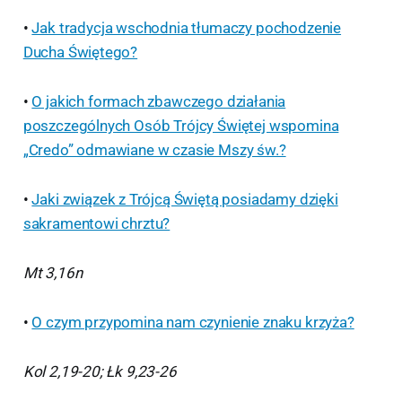
•
Jak tradycja wschodnia tłumaczy pochodzenie
Ducha Świętego?
•
O jakich formach zbawczego działania
poszczególnych Osób Trójcy Świętej wspomina
„Credo” odmawiane w czasie Mszy św.?
•
Jaki związek z Trójcą Świętą posiadamy dzięki
sakramentowi chrztu?
Mt 3,16n
•
O czym przypomina nam czynienie znaku krzyża?
Kol 2,19-20; Łk 9,23-26