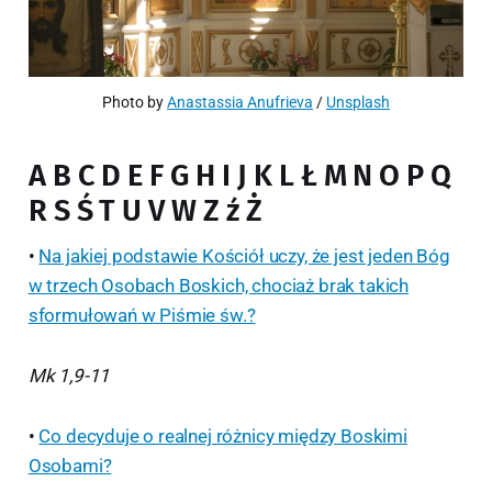
Photo by 
Anastassia Anufrieva
 / 
Unsplash
A B C D E F G H I J K L Ł M N O P Q
R S Ś T U V W Z ź Ż
•
Na jakiej podstawie Kościół uczy, że jest jeden Bóg
w trzech Osobach Boskich, chociaż brak takich
sformułowań w Piśmie św.?
Mk 1,9-11
•
Co decyduje o realnej różnicy między Boskimi
Osobami?