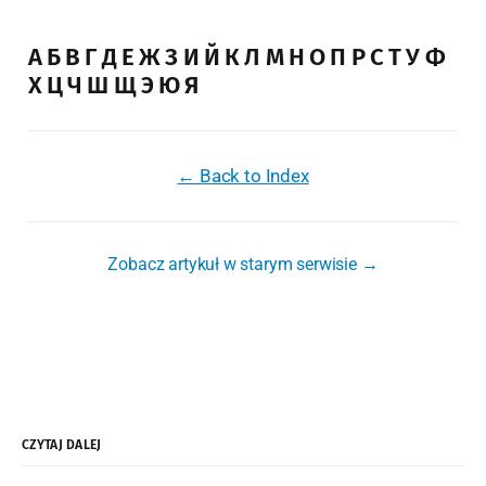
А Б В Г Д Е Ж З И Й К Л М Н О П Р С Т У Ф
Х Ц Ч Ш Щ Э Ю Я
← Back to Index
Zobacz artykuł w starym serwisie →
CZYTAJ DALEJ