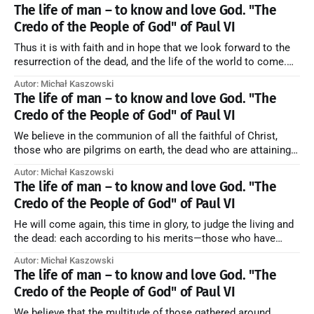
The life of man – to know and love God. "The
Credo of the People of God" of Paul VI
Thus it is with faith and in hope that we look forward to the
resurrection of the dead, and the life of the world to come.
Blessed be God Thrice Holy. Amen. ← Back to Index Zobacz
Autor: Michał Kaszowski
artykuł w starym serwisie →
The life of man – to know and love God. "The
Credo of the People of God" of Paul VI
We believe in the communion of all the faithful of Christ,
those who are pilgrims on earth, the dead who are attaining
their purification, and the blessed in heaven, all together
Autor: Michał Kaszowski
forming one Church; and we believe that in this communion
The life of man – to know and love God. "The
the merciful love of God and His saints is
Credo of the People of God" of Paul VI
He will come again, this time in glory, to judge the living and
the dead: each according to his merits—those who have
responded to the love and piety of God going to eternal life,
Autor: Michał Kaszowski
those who have refused them to the end going to the fire that
The life of man – to know and love God. "The
is not
Credo of the People of God" of Paul VI
We believe that the multitude of those gathered around