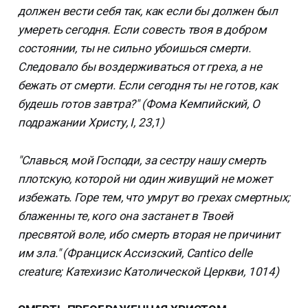
должен вести себя так, как если бы должен был
умереть сегодня. Если совесть твоя в добром
состоянии, ты не сильно убоишься смерти.
Следовало бы воздерживаться от греха, а не
бежать от смерти. Если сегодня ты не готов, как
будешь готов завтра?" (Фома Кемпийский, О
подражании Христу, I, 23,1)
"Славься, мой Господи, за сестру нашу смерть
плотскую, которой ни один живущий не может
избежать. Горе тем, что умрут во грехах смертных;
блаженны те, кого она застанет в Твоей
пресвятой воле, ибо смерть вторая не причинит
им зла." (Франциск Ассизский, Cantico delle
creature; Катехизис Католической Церкви, 1014)