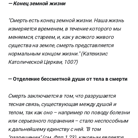
— Конец земной жизни
"Смерть есть конец земной жизни. Наша жизнь
измеряется временем, в течение которого мы
меняемся, стареем, и, как у всякого живого
существа на земле, смерть представляется
нормальным концом жизни." (Катехизис
Католической Церкви, 1007)
— Отделение бессметной души от тела в смерти
Смерть заключается в том, что разрушается
тесная связь, существующая между душой и
телом, так как оно – например по поводу болезни
или серьезного поранения – стало неспособным
к дальнейшему единству с ней. "В том
"разрешении" (см. Флп 1,23), каковым является