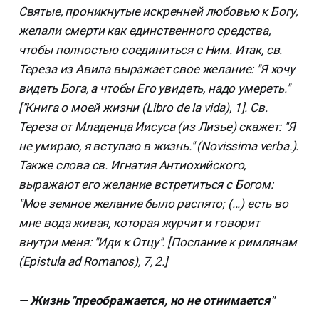
Святые, проникнутые искренней любовью к Богу,
желали смерти как единственного средства,
чтобы полностью соединиться с Ним. Итак, св.
Тереза из Авила выражает свое желание: "Я хочу
видеть Бога, а чтобы Его увидеть, надо умереть."
["Книга о моей жизни (Libro de la vida), 1]. Св.
Тереза от Младенца Иисуса (из Лизье) скажет: "Я
не умираю, я вступаю в жизнь." (Novissima verba.).
Также слова св. Игнатия Антиохийского,
выражают его желание встретиться с Богом:
"Мое земное желание было распято; (...) есть во
мне вода живая, которая журчит и говорит
внутри меня: "Иди к Отцу". [Послание к римлянам
(Epistula ad Romanos), 7, 2.]
— Жизнь "преображается, но не отнимается"