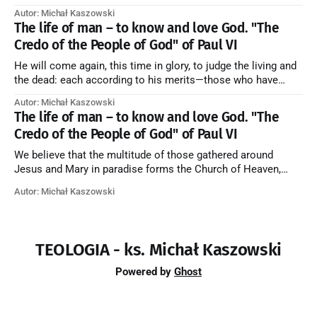
their purification, and the blessed in heaven, all together
Autor: Michał Kaszowski
forming one Church; and we believe that in this communion
The life of man – to know and love God. "The
the merciful love of God and His saints is
Credo of the People of God" of Paul VI
He will come again, this time in glory, to judge the living and
the dead: each according to his merits—those who have
responded to the love and piety of God going to eternal life,
Autor: Michał Kaszowski
those who have refused them to the end going to the fire that
The life of man – to know and love God. "The
is not
Credo of the People of God" of Paul VI
We believe that the multitude of those gathered around
Jesus and Mary in paradise forms the Church of Heaven,
where in eternal beatitude they see God as He is, and where
Autor: Michał Kaszowski
they also, in different degrees, are associated with the holy
angels in the divine rule exercised by Christ in
TEOLOGIA - ks. Michał Kaszowski
Powered by
Ghost