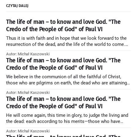
CZYTAJ DALEJ
The life of man – to know and love God. "The
Credo of the People of God" of Paul VI
Thus it is with faith and in hope that we look forward to the
resurrection of the dead, and the life of the world to come.
Blessed be God Thrice Holy. Amen. ← Back to Index Zobacz
Autor: Michał Kaszowski
artykuł w starym serwisie →
The life of man – to know and love God. "The
Credo of the People of God" of Paul VI
We believe in the communion of all the faithful of Christ,
those who are pilgrims on earth, the dead who are attaining
their purification, and the blessed in heaven, all together
Autor: Michał Kaszowski
forming one Church; and we believe that in this communion
The life of man – to know and love God. "The
the merciful love of God and His saints is
Credo of the People of God" of Paul VI
He will come again, this time in glory, to judge the living and
the dead: each according to his merits—those who have
responded to the love and piety of God going to eternal life,
Autor: Michał Kaszowski
those who have refused them to the end going to the fire that